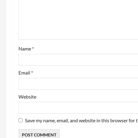
a
t
i
o
Name
*
n
Email
*
Website
Save my name, email, and website in this browser for 