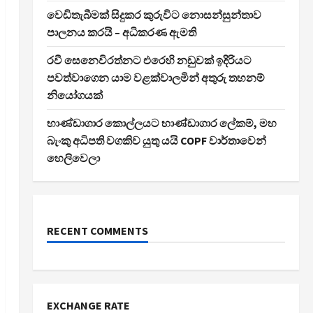
වෙඩිතැබීමක් සිදුකර කුරුවිට නොසන්සුන්තාව
පාලනය කරයි – අධිකරණ ඇමති
රවී සෙනෙවිරත්නට එරෙහි නඩුවක් ඉදිරියට
පවත්වාගෙන යාම වළක්වාලමින් අතුරු තහනම්
නියෝගයක්
භාණ්ඩාගාර කොල්ලයට භාණ්ඩාගාර ලේකම්, මහ
බැංකු අධිපති වගකිව යුතු යයි COPF වාර්තාවෙන්
හෙලිවෙලා
RECENT COMMENTS
EXCHANGE RATE