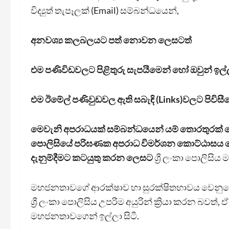
විද්‍යුත් තැපෑලක් (Email) සම්බන්ධයෙන්,
අනවශ්‍ය කලබලයට පත් නොවන ලෙසටත්
එම පණිවිඩවලට පිළිතුරු සැපයීමෙන් හෝ ඔවුන් ඉල්ල
එම ඊමේල් පණිවුඩවල ඇති සබැඳි (Links)වලට පිවි
මෙවැනි අපරාධයක් සම්බන්ධයෙන් යම් තොරතුරක් වෙ
පොලිසියේ පරිඝණක අපරාධ විමර්ශන කොට්ඨාසය 
දැනුම්දීමට කටයුතු කරන ලෙසට
ශ්‍රී ලංකා පොලිසිය
මහජනතාවගේ ආරක්ෂාව හා සුරක්ෂිතභාවය වෙනුවෙ
ශ්‍රී ලංකා පොලිසිය උපරිම අයුරින් ක්‍රියා කරන බවත
මහජනතාවගෙන් ඉල්ලා සිටී.