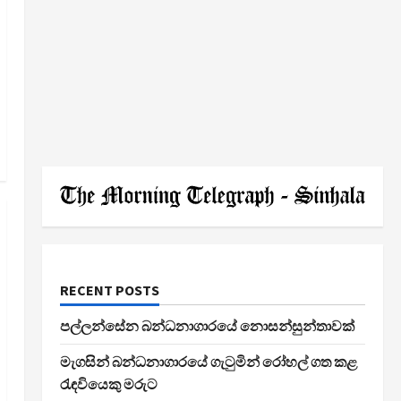
RECENT POSTS
පල්ලන්සේන බන්ධනාගාරයේ නොසන්සුන්තාවක්
මැගසින් බන්ධනාගාරයේ ගැටුමින් රෝහල් ගත කළ
රැඳවියෙකු මරුට