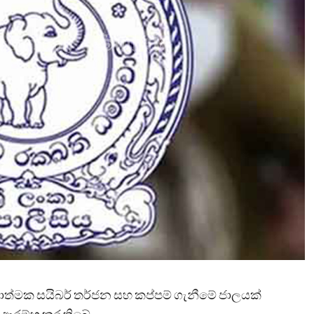
ියාත්මක සයිබර් තර්ජන සහ කප්පම් ගැනීමේ ජාලයක්