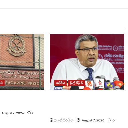
ටුව
දේශීය
මුල් පිටුව
ධනාගාරයේ ගැටුමින්
වෙඩිතැබීමක් සිදුකර කුරුවිට
 රැඳවියෙකු මරුට
නොසන්සුන්තාව පාලනය කරයි –
අධිකරණ ඇමති
August 7, 2026
0
සසංගි වීරසිංහ
August 7, 2026
0