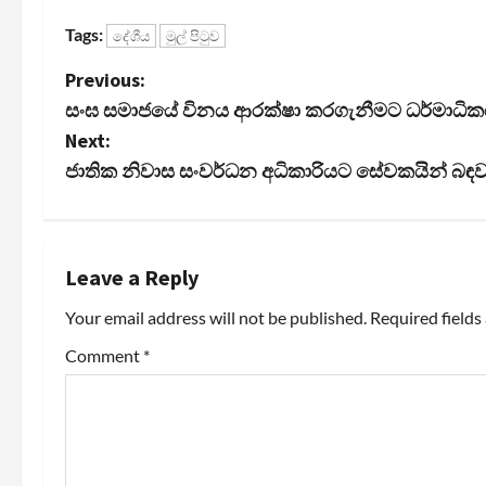
Tags:
දේශීය
මුල් පිටුව
P
Previous:
සංඝ සමාජයේ විනය ආරක්ෂා කරගැනීමට ධර්මාධිකර
o
Next:
s
ජාතික නිවාස සංවර්ධන අධිකාරියට සේවකයින් බඳව
t
n
Leave a Reply
a
Your email address will not be published.
Required field
v
Comment
*
i
g