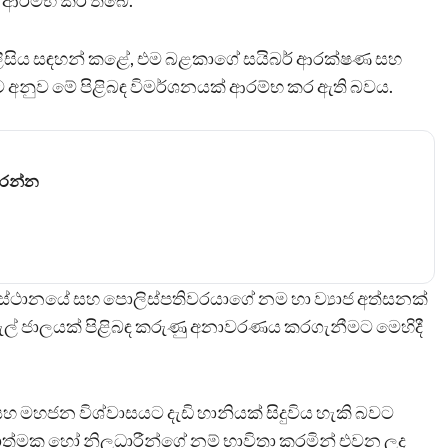
 ආරම්භ කර තිබේ.
ලීසිය සඳහන් කළේ, එම බළකාගේ සයිබර් ආරක්ෂණ සහ
 අනුව මේ පිළිබඳ විමර්ශනයක් ආරම්භ කර ඇති බවය.
කරන්න
‍යස්ථානයේ සහ පොලිස්පතිවරයාගේ නම හා ව්‍යාජ අත්සනක්
තැපැල් ජාලයක් පිළිබඳ කරුණු අනාවරණය කරගැනීමට මෙහිදී
සහ මහජන විශ්වාසයට දැඩි හානියක් සිදුවිය හැකි බවට
ත්මක හෝ නිලධාරීන්ගේ නම් භාවිතා කරමින් එවන ලද