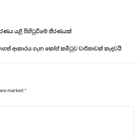
ණය යළි පිහිටුවීමේ තීරණයක්
ාගත් ආකාරය ගැන කෝප් කමිටුව වාර්තාවක් කැඳවයි
s are marked
*