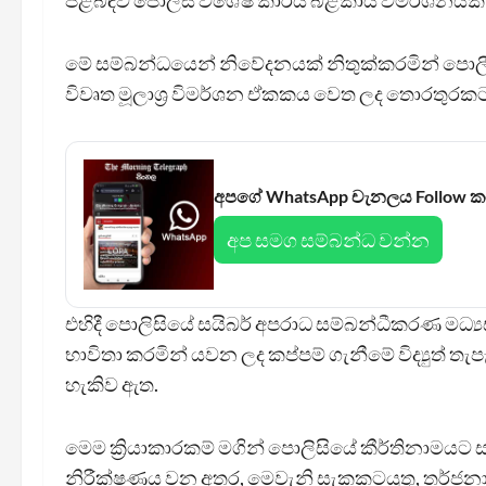
පිළිබඳව පොලිස් විශේෂ කාර්ය බළකාය විමර්ශනයක්
මේ සම්බන්ධයෙන් නිවේදනයක් නිතුක්කරමින් පො
විවෘත මූලාශ්‍ර විමර්ශන ඒකකය වෙත ලද තොරතුරකට
අපගේ WhatsApp චැනලය Follow 
අප සමග සම්බන්ධ වන්න
එහිදී පොලිසියේ සයිබර් අපරාධ සම්බන්ධීකරණ මධ්
භාවිතා කරමින් යවන ලද කප්පම් ගැනීමේ විද්‍යුත් 
හැකිව ඇත.
මෙම ක්‍රියාකාරකම් මගින් පොලිසියේ කීර්තිනාමයට 
නිරීක්ෂණය වන අතර, මෙවැනි සැකකටයුතු, තර්ජනා