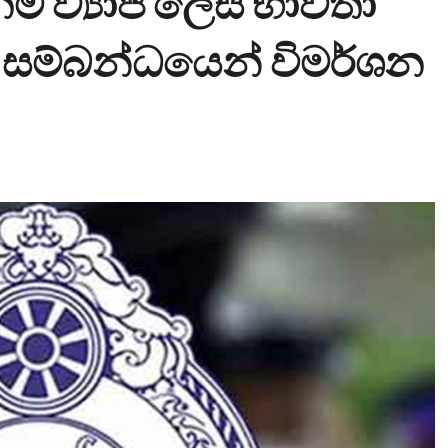
 ව්‍යාජ ලෙස භාවිතා
න් සම්බන්ධයෙන් විමර්ශන