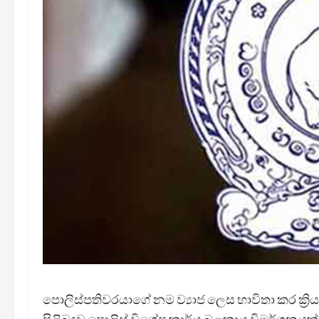
පොලිස්පතිවරයාගේ නම ව්‍යාජ ලෙස භාවිතා කර ක්‍ර