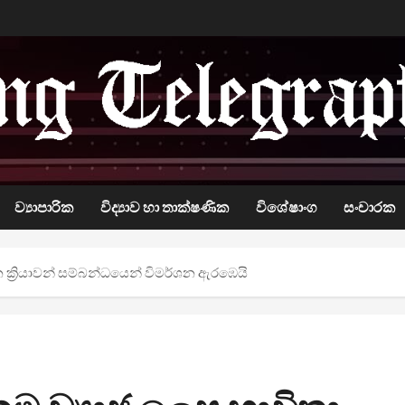
ව්‍යාපාරික
විද්‍යාව හා තාක්ෂණික
විශේෂාංග
සංචාරක
 ක්‍රියාවන් සම්බන්ධයෙන් විමර්ශන ඇරඹෙයි