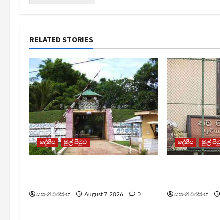
RELATED STORIES
දේශීය
මුල් පිටුව
දේශීය
මුල් පි
පල්ලන්සේන බන්ධනාගාරයේ
මැගසින් බන්
නොසන්සුන්තාවක්
රෝහල් ගත කළ
සසංගි වීරසිංහ
August 7, 2026
0
සසංගි වීරසිංහ