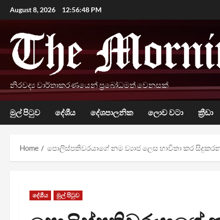
Skip
August 8, 2026
12:56:50 PM
to
content
නිරවද්‍ය වාර්තාකරණයෙන් ප්‍රබෝධමත් වෙනසක්
මුල් පිටුව
දේශීය
දේශපාලනික
ලොව වටා
ක්‍රීඩා
Home
පොලිස්පතිවරයාගේ නම ව්‍යාජ ලෙස භාවිතා කර සිදුකරන
දේශීය
මුල් පිටුව