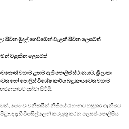
ා සිටින මුදල් ගෙවීමෙන් වැළකී සිටින ලෙසටත්
සීමෙන් වළකින ලෙසටත්
තොත් වහාම ළඟම ඇති පොලිස් ස්ථානයට, ශ්‍රී ලංකා
වෙත හෝ පොලිස් විශේෂ කාර්ය බළකායවෙත වහාම
 මහජනතාවට දන්වා සිටියි.
න්, මෙම වංචනිකයින් නීතියේ රැහැනට හසුකර ගැනීමට
්, ඒ පිළිබඳ දැඩි විමසිල්ලෙන් කටයුතු කරන ලෙසත් පොලිසිය