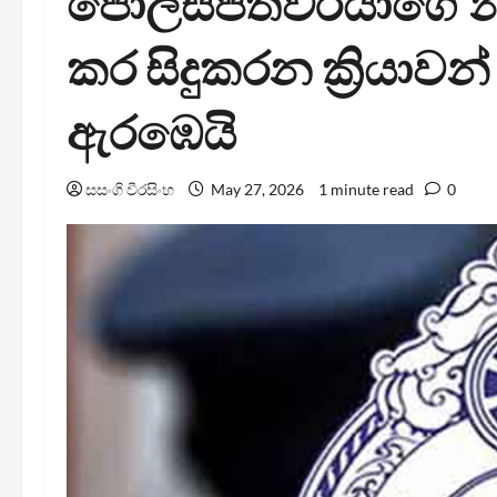
පොලිස්පතිවරයාගේ නම
කර සිදුකරන ක්‍රියාව
ඇරඹෙයි
සසංගි වීරසිංහ
May 27, 2026
1 minute read
0