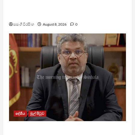
බන්ධනාගාර රුඳවියන්ගේ ගැටලු සොයා බැලීමට
ඒකාබද්ධ යාන්ත්‍රණයක්
සසංගි වීරසිංහ
August 8, 2026
0
දේශීය
මුල් පිටුව
බන්ධනාගාරවල ඇතිවු සිද්ධීන් ගැන අධිකරණ