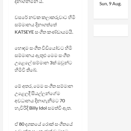
දිනාගනිමින් ය.
Sun, 9 Aug.
වසරේ නවක කලාකරුවාට හිමි
සම්මානය දිනාගත්තේ
KATSEYE සංගීත කණ්ඩායමයි.
හොඳම සංගීත වීඩියෝවට හිමි
සම්මානය ඇතුළු මෙම සංගීත
උළෙලේ සම්මාන 3ක් ඔවුන්ට
හිමිවී තිබේ.
මේ අතර, මෙම සංගීත සම්මාන
උළෙලදී සියල්ලන්ගේම
අවධානය දිනාගැනීමට 70
හැවිරිදි Billy Idol සමත්වී ඇත.
ඒ 80 දශකයේ රොක් සංගීතයේ