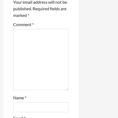
Your email address will not be
i
published.
Required fields are
marked
*
g
Comment
*
a
t
i
o
n
Name
*