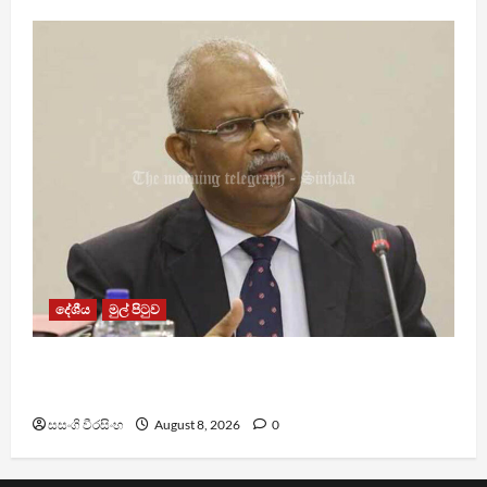
දේශීය
මුල් පිටුව
ශානි අබේසේකර නියෝජ්‍ය පොලිස්පති ධුරයට උසස්
කෙරේ
සසංගි වීරසිංහ
August 8, 2026
0