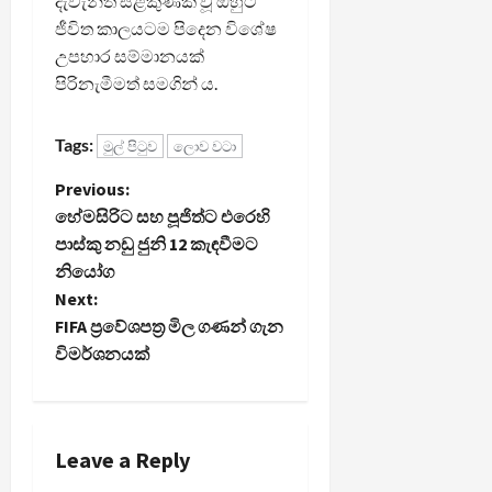
දැවැන්ත සළකුණක් වූ ඔහුට
ජීවිත කාලයටම පිදෙන විශේෂ
උපහාර සම්මානයක්
පිරිනැමීමත් සමගින් ය.
Tags:
මුල් පිටුව
ලොව වටා
P
Previous:
හේමසිරිට සහ පූජිත්ට එරෙහි
o
පාස්කු නඩු ජුනි 12 කැඳවීමට
නියෝග
s
Next:
t
FIFA ප්‍රවේශපත්‍ර මිල ගණන් ගැන
විමර්ශනයක්
n
a
Leave a Reply
v