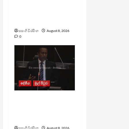
බන්ධනාගාරවල ඇතිවු
සිද්ධීන් ගැන අධිකරණ
ඇමතිගෙන් විශේෂ
ප්‍රකාශයක්
සසංගි වීරසිංහ
August 8, 2026
0
දේශීය
මුල් පිටුව
පාර්ලිමේන්තු මන්ත්‍රී වැටුප
වැඩි කළාද ? – ආර්ථික
සංවර්ධන නි. ඇමති කරුණු
පහදයි
සසංගි වීරසිංහ
August 8, 2026