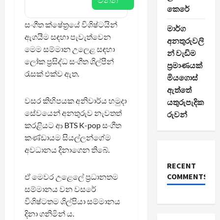
කෙරේ
සංගීත ක්ෂේත්‍රයේ විශිෂ්ටයින්
මාර්ග
ඇගයීම සඳහා පැවැත්වෙන
අනතුරුවලි
මෙම සම්මාන උලෙළ සඳහා
න් වැඩිම
ලෝක ප්‍රසිද්ධ සංගීත ශිල්පීන්
ප්‍රමාණයක්
රැසක් එක්ව ඇත.
මියගොස්
ඇත්තේ
වසර කිහිපයක අනිවාර්ය හමුදා
යතුරුපැදික
සේවයෙන් අනතුරුව නැවතත්
රුවන්
කරළියට ආ BTS K-pop සංගීත
කණ්ඩායම සියල්ලන්ගේම
අවධානය දිනාගෙන තිබේ.
RECENT
COMMENTS
ඒ මෙවර උළෙලේ ප්‍රධානතම
සම්මානය වන වසරේ
විශිෂ්ටතම ශිල්පියා සම්මානය
දිනා ගනිමින් ය.