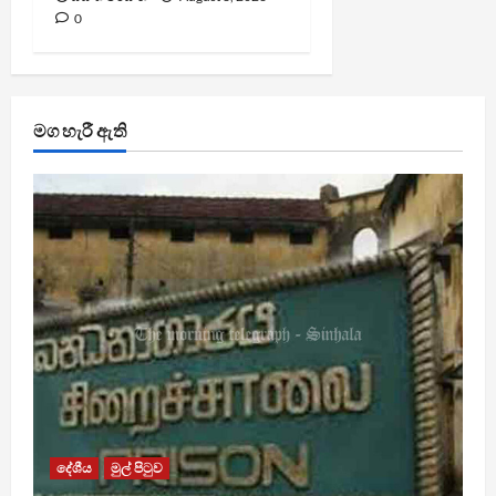
0
මග හැරී ඇති
දේශීය
මුල් පිටුව