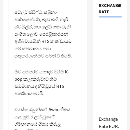
EXCHANGE
RATE
ටේලර් ස්විෆ්ට්, සබ්‍රිනා
කාර්පෙන්ටර්, බෑඩ් බනී, හැරී
ස්ටයිල්ස්, සහ ලේඩි ගගා වැනි
සංගීත ලොව ‍පෙරළිකාරයන්
අභිබවායමින් BTS කණ්ඩායම
මේ සම්මානය තමා
සතුකරගැනීමට සමත් වී තිබේ.
මීට අමතරව හොඳම පිරිමි K-
pop කලාකරුවාට හිමි
සම්මානය ද හිමිවූයේ BTS
කණ්ඩායමටයි.
එසේම ඔවුන්ගේ Swim ගීතය
පැසසුමට ලක් වුණේ
Exchange
ගිම්හානයේ ගීතය කිරුළ
Rate
EUR
: