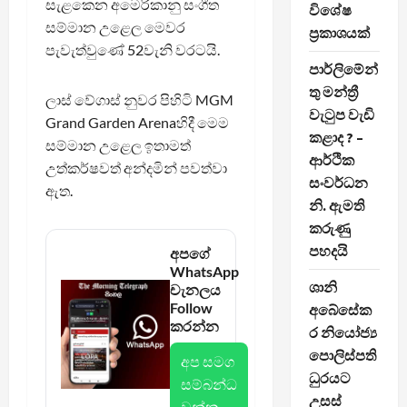
සැළකෙන අමෙරිකානු සංගීත
විශේෂ
සම්මාන උළෙල මෙවර
ප්‍රකාශයක්
පැවැත්වුණේ 52වැනි වරටයි.
පාර්ලිමේන්
තු මන්ත්‍රී
ලාස් වේගාස් නුවර පිහිටි MGM
වැටුප වැඩි
Grand Garden Arenaහිදී ‍මෙම
කළාද ? –
සම්මාන උළෙල ඉතාමත්
ආර්ථික
උත්කර්ෂවත් අන්දමින් පවත්වා
සංවර්ධන
ඇත.
නි. ඇමති
කරුණු
පහදයි
අපගේ
WhatsApp
ශානි
චැනලය
Follow
අබේසේක
කරන්න
ර නියෝජ්‍ය
පොලිස්පති
අප සමග
ධුරයට
සම්බන්ධ
උසස්
වන්න