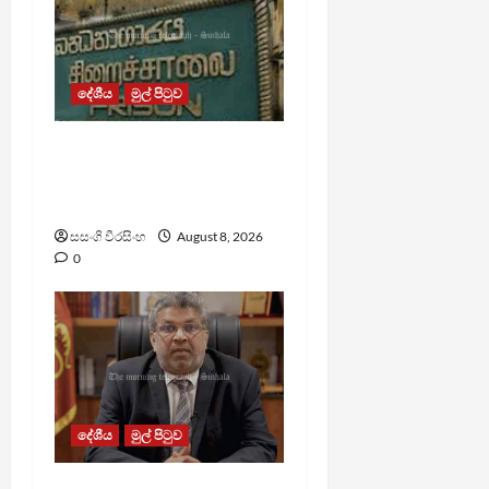
දේශීය
මුල් පිටුව
බන්ධනාගාර රුඳවියන්ගේ
ගැටලු සොයා බැලීමට
ඒකාබද්ධ යාන්ත්‍රණයක්
සසංගි වීරසිංහ
August 8, 2026
0
දේශීය
මුල් පිටුව