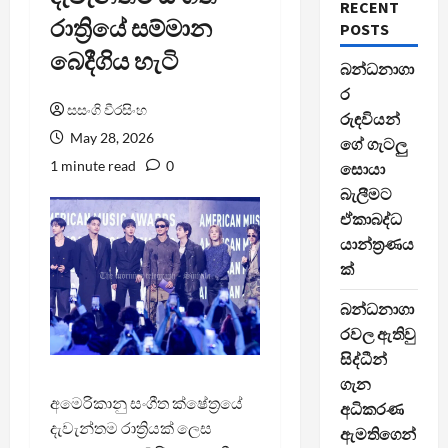
RECENT
රාත්‍රියේ සම්මාන
POSTS
බෙදීගිය හැටි
බන්ධනාගා
ර
සසංගි වීරසිංහ
රුඳවියන්
May 28, 2026
ගේ ගැටලු
1 minute read
0
සොයා
බැලීමට
ඒකාබද්ධ
යාන්ත්‍රණය
ක්
බන්ධනාගා
රවල ඇතිවු
සිද්ධීන්
ගැන
අමෙරිකානු සංගීත ක්ෂේත්‍රයේ
අධිකරණ
දැවැන්තම රාත්‍රියක් ලෙස
ඇමතිගෙන්