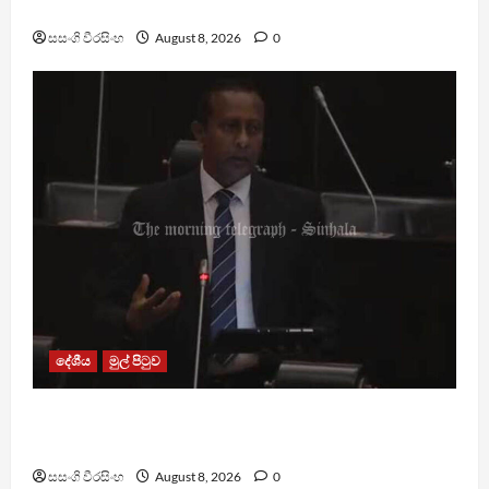
ඇමතිගෙන් විශේෂ ප්‍රකාශයක්
සසංගි වීරසිංහ
August 8, 2026
0
දේශීය
මුල් පිටුව
පාර්ලිමේන්තු මන්ත්‍රී වැටුප වැඩි කළාද ? – ආර්ථික
සංවර්ධන නි. ඇමති කරුණු පහදයි
සසංගි වීරසිංහ
August 8, 2026
0