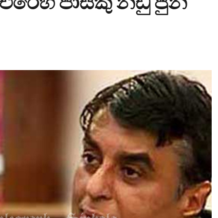
එරෙහි පාස්කු නඩු ජුනි