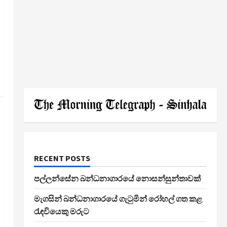
RECENT POSTS
පල්ලන්සේන බන්ධනාගාරයේ නොසන්සුන්තාවක්
මැගසින් බන්ධනාගාරයේ ගැටුමින් රෝහල් ගත කළ
රැඳවියෙකු මරුට