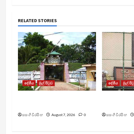
RELATED STORIES
දේශීය
මුල් පිටුව
දේශීය
මුල් පි
පල්ලන්සේන බන්ධනාගාරයේ
මැගසින් බන්
නොසන්සුන්තාවක්
රෝහල් ගත කළ
සසංගි වීරසිංහ
August 7, 2026
0
සසංගි වීරසිංහ