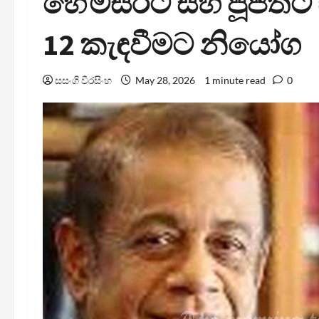
හේමසිරිට සහ පූජිත්ට 
12 කැඳවීමට නියෝග
සසංගි වීරසිංහ
May 28, 2026
1 minute read
0