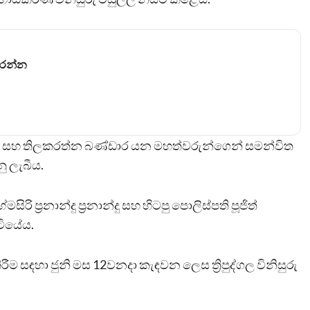
කරන්න
රසූරිය සහ තිලකරත්න බණ්ඩාර යන මහත්වරුන්ගෙන් සමන්විත
නු ලැබීය.
 ප්‍රනාන්දු ප්‍රනාන්දු සහ හිටපු පොලිස්පති පූජිත්
ටියේය.
ම සඳහා ජුනි මස 12වනදා කැඳවන ලෙස ත්‍රිපුද්ගල විනිසුරු