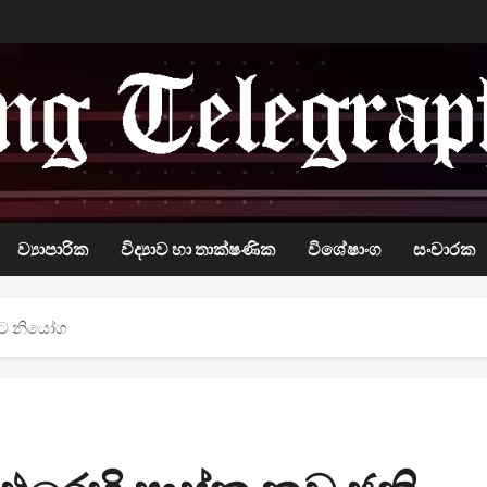
ව්‍යාපාරික
විද්‍යාව හා තාක්ෂණික
විශේෂාංග
සංචාරක
ීමට නියෝග