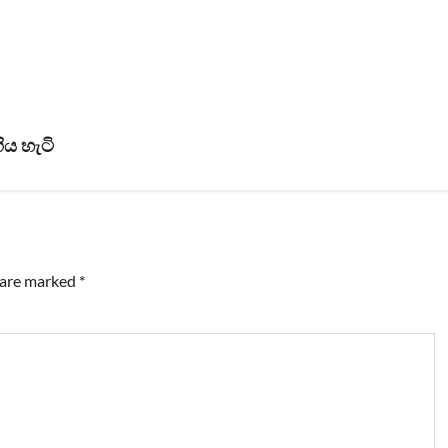
ිය හැටි
s are marked
*