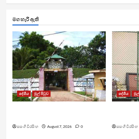
මග හැරී ඇති
දේශීය
මුල් පිටුව
දේශීය
මුල
පල්ලන්සේන බන්ධනාගාරයේ
මැගසින් බ
නොසන්සුන්තාවක්
රෝහල් ගත 
සසංගි වීරසිංහ
August 7, 2026
0
සසංගි වීරසිංහ