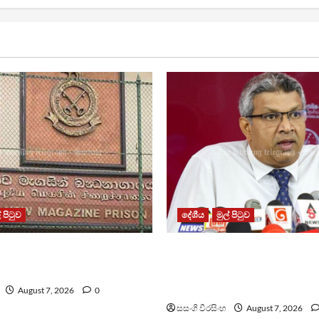
් පිටුව
දේශීය
මුල් පිටුව
න්ධනාගාරයේ ගැටුමින්
වෙඩිතැබීමක් සිදුකර කුරුවිට
කළ රැඳවියෙකු මරුට
නොසන්සුන්තාව පාලනය කර
අධිකරණ ඇමති
August 7, 2026
0
සසංගි වීරසිංහ
August 7, 2026