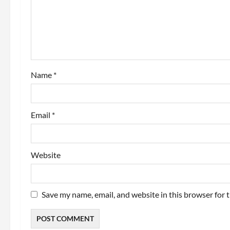
t
i
o
Name
*
n
Email
*
Website
Save my name, email, and website in this browser for 