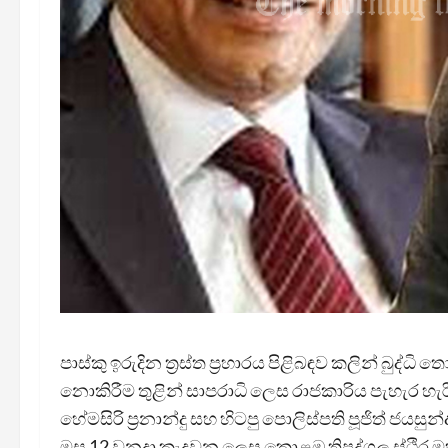
පාස්කු ඉරුදින ත්‍රස්ත ප්‍රහාරය පිළිබඳව කලින් බුද්ධ
නොකිරීම තුළින් සාපරාධි ලෙස රාජකාරිය පැහැර හැ
හේමසිරි ප්‍රනාන්දු සහ හිටපු පොලිස්පති පූජිත් ජ
මස 12 වනදා කැදවන ලෙස කොළඹ ත්‍රිපුද්ගල ස්ථිර 