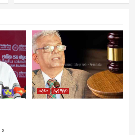
දේශීය
මුල් පිටුව
රවී සෙනෙවිරත්නට එරෙහි නඩුවක්
යි –
ඉදිරියට පවත්වාගෙන යාම
වළක්වාලමින් අතුරු තහනම්
නියෝගයක්
0