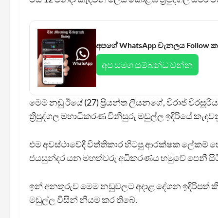
අපගේ WhatsApp චැනලය Follow 
අප සමග සම්බන්ධ වන්න
මෙම නඩු ඊයේ (27) ප්‍රියන්ත ලියනගේ, විරාජ් වි
ත්‍රිපුද්ගල මහාධිකරණ විනිසුරු මඩුල්ල ඉදිරියේ කැඳව
එම අවස්ථාවේදී විත්තිකාර හිටපු ආරක්ෂක ලේකම් හේමසිරි
ජයසුන්දර යන මහත්වරු අධිකරණය හමුවේ පෙනී සි
ඉන් අනතුරුව මෙම නඩුවලට අදාළ දේශන ඉදිරිපත් කිරී
මඩුල්ල විසින් නියම කර තිබේ.