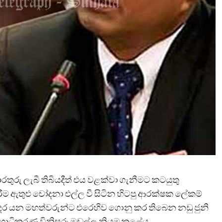
ි තොරතුරු ලැබී තිබියදීත් එය වළක්වා ගැනීමට කටයුතු
රීම ඇතුළු චෝදනා එල්ල වී සිටින හිටපු ආරක්ෂක ලේකම්
යසුන්දර යන මහත්වරුන්ට එරෙහිව ගොනු කර තිබෙන නඩු ජුනි
මහාධිකරණ විනිසුරු මඩුල්ල නියම කළේය.