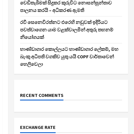
වෙඩිතැබීමක් සිදුකර කුරුවිට නොසන්සුන්තාව
පාලනය කරයි – අධිකරණ ඇමති
රවී සෙනෙවිරත්නට එරෙහි නඩුවක් ඉදිරියට
පවත්වාගෙන යාම වළක්වාලමින් අතුරු තහනම්
නියෝගයක්
භාණ්ඩාගාර කොල්ලයට භාණ්ඩාගාර ලේකම්, මහ
බැංකු අධිපති වගකිව යුතු යයි COPF වාර්තාවෙන්
හෙලිවෙලා
RECENT COMMENTS
EXCHANGE RATE