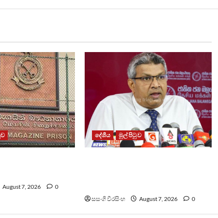
ටුව
දේශීය
මුල් පිටුව
ධනාගාරයේ ගැටුමින්
වෙඩිතැබීමක් සිදුකර කුරුවිට
 රැඳවියෙකු මරුට
නොසන්සුන්තාව පාලනය කරයි –
අධිකරණ ඇමති
August 7, 2026
0
සසංගි වීරසිංහ
August 7, 2026
0