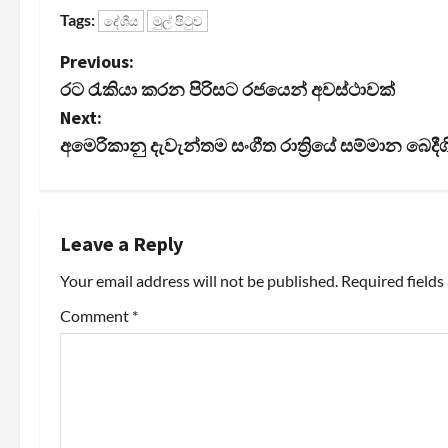
Tags:
දේශීය
මුල් පිටුව
P
Previous:
රට රැකියා කරන පිරිසට රජයෙන් අවස්ථාවක්
o
Next:
s
අමෙරිකානු දැවැන්තම සංගීත රාත්‍රියේ සම්මාන බෙදීග
t
n
Leave a Reply
a
Your email address will not be published.
Required field
v
Comment
*
i
g
a