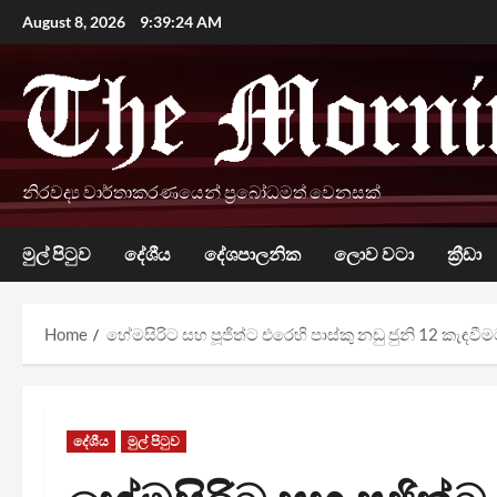
Skip
August 8, 2026
9:39:26 AM
to
content
නිරවද්‍ය වාර්තාකරණයෙන් ප්‍රබෝධමත් වෙනසක්
මුල් පිටුව
දේශීය
දේශපාලනික
ලොව වටා
ක්‍රීඩා
Home
හේමසිරිට සහ පූජිත්ට එරෙහි පාස්කු නඩු ජුනි 12 කැඳව
දේශීය
මුල් පිටුව