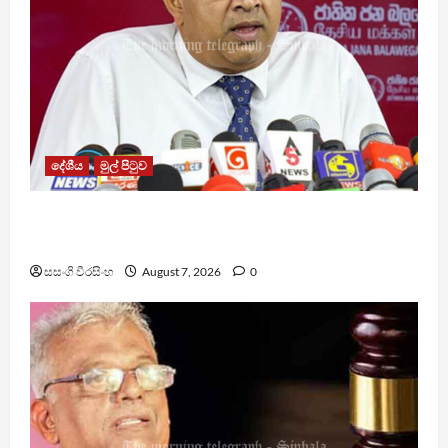
දේශීය
මුල් පිටුව
වෙඩිතැබීමක් සිදුකර කුරුවිට නොසන්සුන්තාව
පාලනය කරයි – අධිකරණ ඇමති
සසංගි වීරසිංහ
August 7, 2026
0