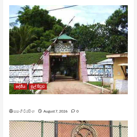
දේශීය
මුල් පිටුව
පල්ලන්සේන බන්ධනාගාරයේ නොසන්සුන්තාවක්
සසංගි වීරසිංහ
August 7, 2026
0