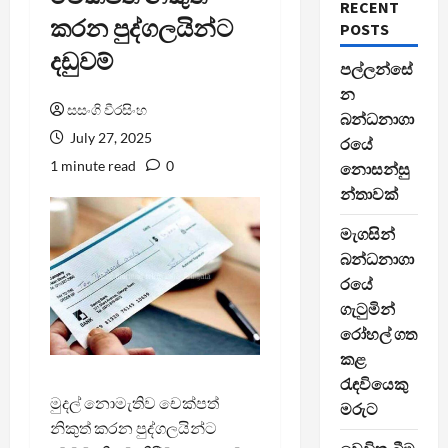
RECENT
කරන පුද්ගලයින්ට
POSTS
දඩුවම්
පල්ලන්සේ
න
සසංගි වීරසිංහ
බන්ධනාගා
July 27, 2025
රයේ
1 minute read
0
නොසන්සු
න්තාවක්
මැගසින්
බන්ධනාගා
රයේ
ගැටුමින්
රෝහල් ගත
කළ
රැඳවියෙකු
මුදල් නොමැතිව චෙක්පත්
මරුට
නිකුත් කරන පුද්ගලයින්ට