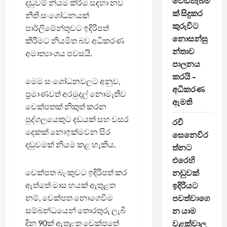
වෙඩිතැබීම
දඩුවම් නියම කිරීම සඳහා නව
ක් සිදුකර
නීති සංශෝධනයක්
කුරුවිට
පාර්ලිමේන්තුවට ඉදිරිපත්
නොසන්සු
කිරීමට නියමිත බව අධිකරණ
න්තාව
අමාත්‍යාංශය පවසයි.
පාලනය
කරයි –
මෙම සංශෝධනවලට අනුව,
අධිකරණ
ප්‍රමාණවත් අරමුදල් නොමැතිව
ඇමති
චෙක්පතක් නිකුත් කරන
පුද්ගලයෙකුට දඩයක් සහ වසර
රවී
දෙකක් නොඉක්මවන සිර
සෙනෙවිර
දඬුවමක් නියම කළ හැකිය.
ත්නට
එරෙහි
චෙක්පත බැංකුවට ඉදිරිපත් කර
නඩුවක්
ඇත්තේ මාස හයක් ඇතුළත
ඉදිරියට
නම්, චෙක්පත නොගෙවීම
පවත්වාගෙ
සම්බන්ධයෙන් තොරතුරු ලැබී
න යාම
දින 90ක් ඇතුළත චෙක්පතේ
වළක්වාල