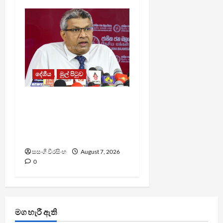
දේශීය
මුල් පිටුව
වෙඩිතැබීමක් සිදුකර
කුරුවිට නොසන්සුන්තාව
පාලනය කරයි – අධිකරණ
ඇමති
සසංගි වීරසිංහ
August 7, 2026
0
මග හැරී ඇති