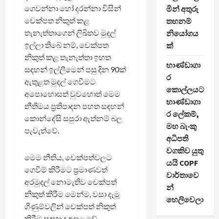
ගෙවන්නා හෝ දරන්නා විසින්
මින් අතුරු
චෙක්පත නිකුත් කළ
තහනම්
තැනැත්තාගෙන් ලිඛිතව මුදල්
නියෝගය
ඉල්ලා තිබේ නම්, චෙක්පත
ක්
නිකුත් කළ තැනැත්තා ඉහත
භාණ්ඩාගා
සඳහන් ඉල්ලීමෙන් පසු දින 90ක්
ර
ඇතුළත මුදල් ගෙවීමට
කොල්ලයට
අපොහොසත් වුවහොත් මෙම
භාණ්ඩාගා
නීතිමය ප්‍රතිපාදන පහත සඳහන්
ර ලේකම්,
කොන්දේසි සපුරා ඇත්නම් බල
මහ බැංකු
පැවැත්වේ.
අධිපති
වගකිව යුතු
මෙම නීතිය, චෙක්පත්වලට
යයි COPF
ගෙවීම් කිරීමට ප්‍රමාණවත්
වාර්තාවෙ
අරමුදල් නොමැතිව චෙක්පත්
න්
නිකුත් කිරීම මෙන්ම, වසා දැමූ
හෙලිවෙලා
ගිණුම්වලින් චෙක්පත් නිකුත්
කිරීම සඳහා ද අදාළ වේ.