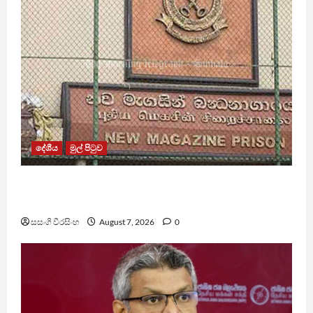
දේශීය
මුල් පිටුව
මැගසින් බන්ධනාගාරයේ ගැටුමින් රෝහල් ගත කළ
රැඳවියෙකු මරුට
සසංගි වීරසිංහ
August 7, 2026
0