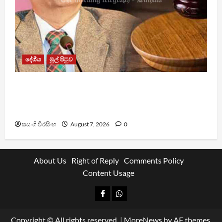
දේශීය
මුල් පිටුව
රවී සෙනෙවිරත්නට එරෙහි නඩුවක් ඉදිරියට
පවත්වාගෙන යාම වළක්වාලමින් අතුරු තහනම්
නියෝගයක්
සසංගි වීරසිංහ
August 7, 2026
0
About Us
Right of Reply
Comments Policy
Content Usage
Facebook
Whatsapp
Copyright © All rights reserved.
|
MoreNews
by AF themes.