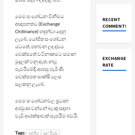
මෙම සංශෝධන විනිමය
RECENT
අඥාපනතට (Exchange
COMMENTS
Ordinance) හඳුන්වා දෙනු
ලැබේ. යෝජිත සංශෝධන
යටතේ, පනවන ලද දඩය
චෙක්පතේ වටිනාකමට සමාන
EXCHANGE
මුදලක් වනු ඇත. නඩු
RATE
පැවරීමේදී, ආපසු පැමිණි
චෙක්පපත සාක්ෂි ලෙස
සලකනු ලැබේ.
මෙම සංශෝධනවල ප්‍රධාන
අරමුණ වන්නේ බැංකු සඳහා
වැඩි ආරක්ෂාවක් සැපයීම බවයි.
Tags:
දේශීය
මුල් පිටුව