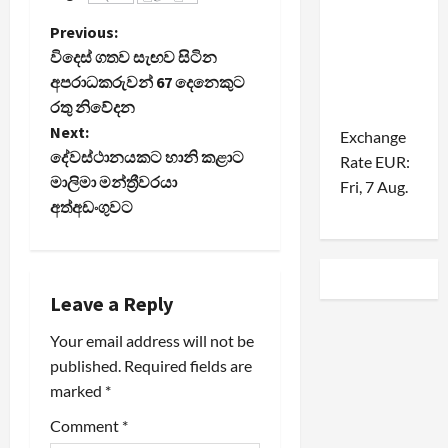
P
Previous:
විදෙස් ගතව සැඟව සිටින
o
අපරාධකරුවන් 67 දෙනෙකුට
රතු නිවේදන
s
Next:
Exchange
t
දේවස්ථානයකට හානි කළාට
Rate
EUR
:
මාලිමා මන්ත්‍රීවරයා
Fri, 7 Aug.
n
අත්අඩංගුවට
a
v
Leave a Reply
i
Your email address will not be
published.
Required fields are
g
marked
*
a
Comment
*