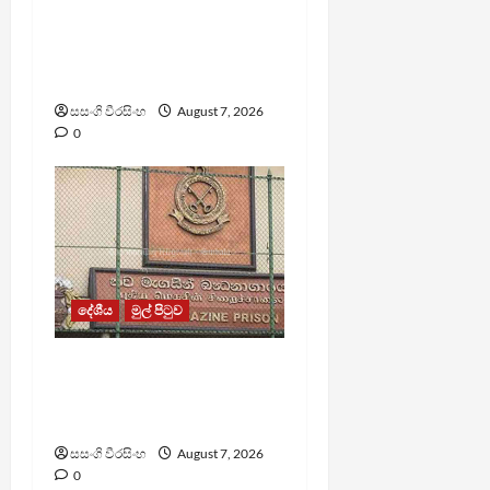
පල්ලන්සේන
බන්ධනාගාරයේ
නොසන්සුන්තාවක්
සසංගි වීරසිංහ
August 7, 2026
0
දේශීය
මුල් පිටුව
මැගසින් බන්ධනාගාරයේ
ගැටුමින් රෝහල් ගත කළ
රැඳවියෙකු මරුට
සසංගි වීරසිංහ
August 7, 2026
0