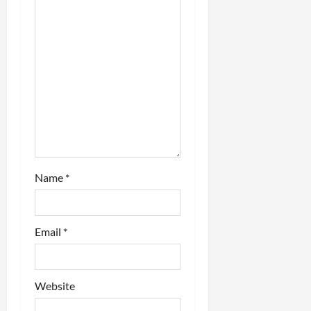
t
i
o
n
Name
*
Email
*
Website