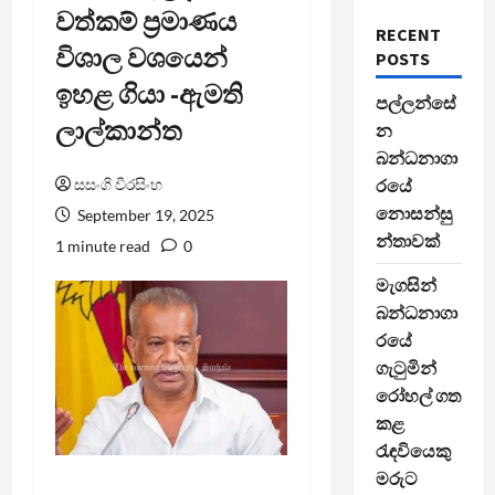
වත්කම් ප්‍රමාණය
RECENT
විශාල වශයෙන්
POSTS
ඉහළ ගියා -ඇමති
පල්ලන්සේ
ලාල්කාන්ත
න
බන්ධනාගා
සසංගි වීරසිංහ
රයේ
නොසන්සු
September 19, 2025
න්තාවක්
1 minute read
0
මැගසින්
බන්ධනාගා
රයේ
ගැටුමින්
රෝහල් ගත
කළ
රැඳවියෙකු
මරුට