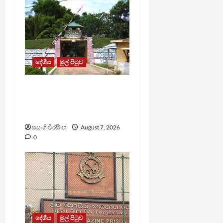
දේශීය
මුල් පිටුව
පල්ලන්සේන
බන්ධනාගාරයේ
නොසන්සුන්තාවක්
සසංගි වීරසිංහ
August 7, 2026
0
දේශීය
මුල් පිටුව