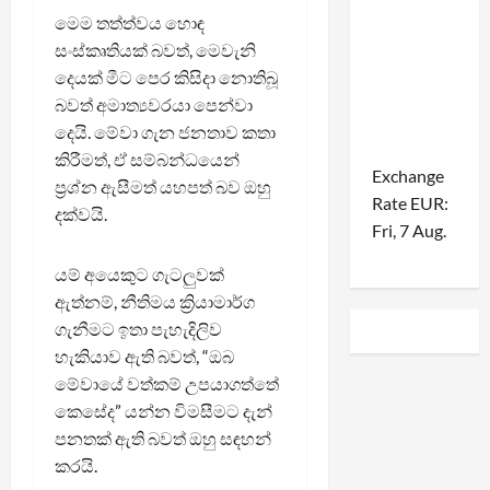
මෙම තත්ත්වය හොඳ
සංස්කෘතියක් බවත්, මෙවැනි
දෙයක් මීට පෙර කිසිදා නොතිබූ
බවත් අමාත්‍යවරයා පෙන්වා
දෙයි. මේවා ගැන ජනතාව කතා
කිරීමත්, ඒ සම්බන්ධයෙන්
Exchange
ප්‍රශ්න ඇසීමත් යහපත් බව ඔහු
Rate
EUR
:
දක්වයි.
Fri, 7 Aug.
යම් අයෙකුට ගැටලුවක්
ඇත්නම්, නීතිමය ක්‍රියාමාර්ග
ගැනීමට ඉතා පැහැදිලිව
හැකියාව ඇති බවත්, “ඔබ
මේවායේ වත්කම් උපයාගත්තේ
කෙසේද” යන්න විමසීමට දැන්
පනතක් ඇති බවත් ඔහු සඳහන්
කරයි.