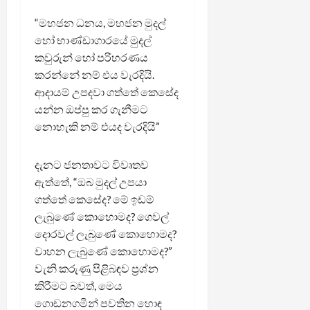
“මහජන ධනය, මහජන මුදල්
හෝ භාණ්ඩාගාරයේ මුදල්
කවුරුන් හෝ පරිහරණය
කරන්නේ නම් එය වැරදියි.
ආදායම් උපදවා ගත්තේ කෙසේද
යන්න ඔප්පු කර ගැනීමට
නොහැකි නම් එයද වැරදියි”
දැනට ජනතාවට විවෘතව
ඇත්තේ, “ඔබ මුදල් උපයා
ගත්තේ කෙසේද? මේ ඉඩම්
ලැබුණේ කොහොමද? ගෙවල්
දොරවල් ලැබුණේ කොහොමද?
වාහන ලැබුණේ කොහොමද?”
වැනි කරුණු පිළිබඳව ප්‍රශ්න
කිරීමට බවත්, මෙය
ගොඩනගමින් පවතින හොඳ