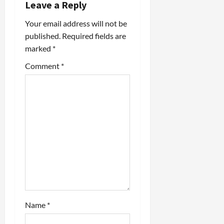
Leave a Reply
g
Your email address will not be
a
published.
Required fields are
marked
*
t
Comment
*
i
o
n
Name
*