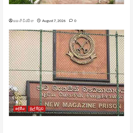
පල්ලන්සේන බන්ධනාගාරයේ නොසන්සුන්තාවක්
සසංගි වීරසිංහ
August 7, 2026
0
දේශීය
මුල් පිටුව
මැගසින් බන්ධනාගාරයේ ගැටුමින් රෝහල් ගත කළ
රැඳවියෙකු මරුට