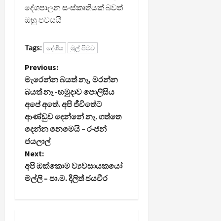
දේශපාලන සංස්කෘතියක් බවත්
ඔහු පවසයි
Tags:
දේශීය
මුල් පිටුව
P
Previous:
මැරෙන්න බයත් නෑ, මරන්න
o
බයත් නෑ -හමුදාව පොලිසිය
අපේ අතේ. අපි ජීවිතේට
s
ආණ්ඩුව දෙන්නේ නෑ. ගත්තෙ
t
දෙන්න නෙමෙයි – රංජන්
ජයලාල්
n
Next:
අපි ඔක්කොම ව්‍යවසායකයෝ
a
මල්ලි – පා.ම. දිලිත් ජයවීර
v
i