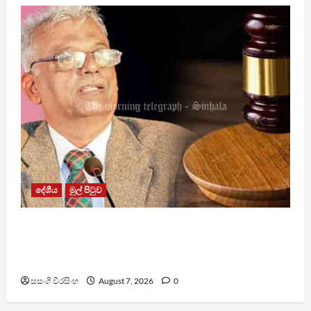
දේශීය
මුල් පිටුව
රවී සෙනෙවිරත්නට එරෙහි නඩුවක් ඉදිරියට
පවත්වාගෙන යාම වළක්වාලමින් අතුරු තහනම්
නියෝගයක්
සසංගි වීරසිංහ
August 7, 2026
0