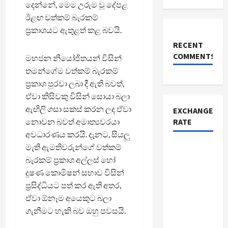
දෙන්නේ, මෙම උරුම වූ දේපළ
ඊළඟ වත්කම් බැරකම්
ප්‍රකාශයට ඇතුළත් කළ බවයි.
RECENT
COMMENTS
මහජන නියෝජිතයන් විසින්
තමන්ගේම වත්කම් බැරකම්
ප්‍රකාශ පුරවා ලබා දී ඇති බවත්,
ඒවා කිසිවකු විසින් සොයා බලා
ඇඟිලි ගසා සකස් කරන ලද ඒවා
EXCHANGE
නොවන බවත් අමාත්‍යවරයා
RATE
අවධාරණය කරයි. දැනට, සියලු
මැති ඇමතිවරුන්ගේ වත්කම්
බැරකම් ප්‍රකාශ අල්ලස් හෝ
දූෂණ කොමිෂන් සභාව විසින්
ප්‍රසිද්ධියට පත් කර ඇති අතර,
ඒවා ඕනෑම අයෙකුට බලා
ගැනීමට හැකි බව ඔහු පවසයි.