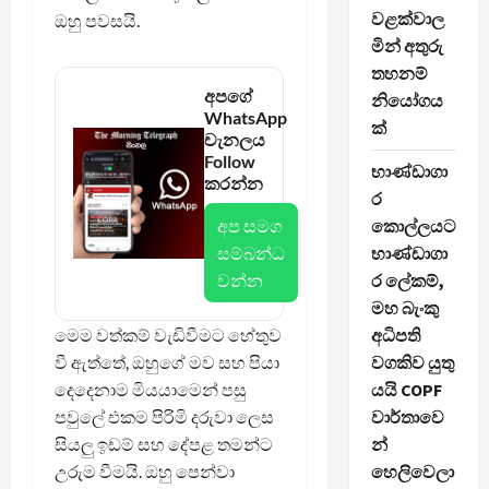
වළක්වාල
ඔහු පවසයි.
මින් අතුරු
තහනම්
අපගේ
නියෝගය
WhatsApp
ක්
චැනලය
Follow
භාණ්ඩාගා
කරන්න
ර
අප සමග
කොල්ලයට
සම්බන්ධ
භාණ්ඩාගා
වන්න
ර ලේකම්,
මහ බැංකු
මෙම වත්කම් වැඩිවීමට හේතුව
අධිපති
වී ඇත්තේ, ඔහුගේ මව සහ පියා
වගකිව යුතු
දෙදෙනාම මියයාමෙන් පසු
යයි COPF
පවුලේ එකම පිරිමි දරුවා ලෙස
වාර්තාවෙ
සියලු ඉඩම් සහ දේපළ තමන්ට
න්
උරුම වීමයි. ඔහු පෙන්වා
හෙලිවෙලා