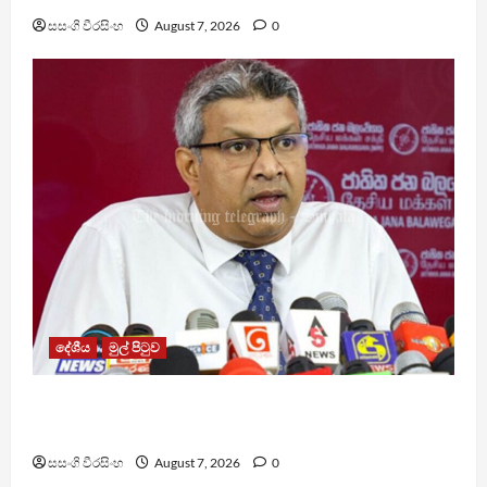
සසංගි වීරසිංහ
August 7, 2026
0
දේශීය
මුල් පිටුව
වෙඩිතැබීමක් සිදුකර කුරුවිට නොසන්සුන්තාව
පාලනය කරයි – අධිකරණ ඇමති
සසංගි වීරසිංහ
August 7, 2026
0