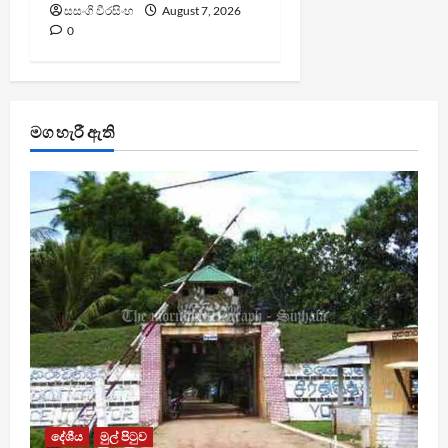
සසංගි වීරසිංහ
August 7, 2026
0
මග හැරී ඇති
දේශීය
මුල් පිටුව