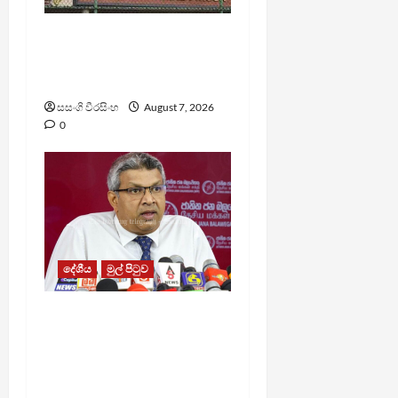
මැගසින් බන්ධනාගාරයේ
ගැටුමින් රෝහල් ගත කළ
රැඳවියෙකු මරුට
සසංගි වීරසිංහ
August 7, 2026
0
දේශීය
මුල් පිටුව
වෙඩිතැබීමක් සිදුකර
කුරුවිට නොසන්සුන්තාව
පාලනය කරයි – අධිකරණ
ඇමති