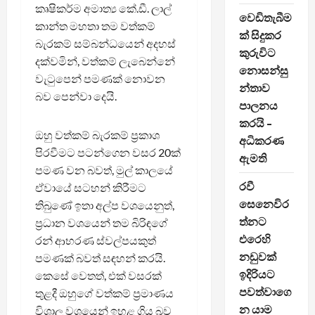
කෘෂිකර්ම අමාත්‍ය කේ.ඩී. ලාල්
වෙඩිතැබීම
කාන්ත මහතා තම වත්කම්
ක් සිදුකර
බැරකම් සම්බන්ධයෙන් අදහස්
කුරුවිට
දක්වමින්, වත්කම් ලැබෙන්නේ
නොසන්සු
වැටුපෙන් පමණක් නොවන
න්තාව
බව පෙන්වා දෙයි.
පාලනය
කරයි –
ඔහු වත්කම් බැරකම් ප්‍රකාශ
අධිකරණ
පිරවීමට පටන්ගෙන වසර 20ක්
ඇමති
පමණ වන බවත්, මුල් කාලයේ
රවී
ඒවායේ සටහන් කිරීමට
සෙනෙවිර
තිබුණේ ඉතා අල්ප වශයෙනුත්,
ත්නට
ප්‍රධාන වශයෙන් තම බිරිඳගේ
එරෙහි
රන් ආභරණ ස්වල්පයකුත්
නඩුවක්
පමණක් බවත් සඳහන් කරයි.
ඉදිරියට
කෙසේ වෙතත්, එක් වසරක්
පවත්වාගෙ
තුළදී ඔහුගේ වත්කම් ප්‍රමාණය
න යාම
විශාල වශයෙන් ඉහළ ගිය බව