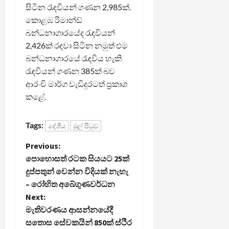
සිටින රැඳවියන් ගණන 2,985ක්.
කොළඹ රිමාන්ඩ්
බන්ධනාගාරයේද රැඳවියන්
2,426ක් රඳවා සිටින නමුත් එම
බන්ධනාගාරයේ රැඳවිය හැකි
රැඳවියන් ගණන 385ක් බව
ආරංචි මාර්ග වැඩිදුරටත් ප්‍රකාශ
කළේ.
Tags:
දේශීය
මුල් පිටුව
P
Previous:
පොහොසත් රටක සියයට 25ක්
o
දුප්පතුන් වෙන්න විදියක් නැහැ
– රෝහිත අබේගුණවර්ධන
s
Next:
t
මැතිවරණය ආසන්නයේදී
සතොස සේවකයින් 850ක් ස්ථිර