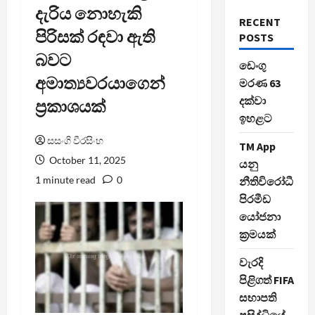
දැරිය නොහැකි
RECENT
පිරිසක් රඳවා ඇති
POSTS
බවට
ඩෙංගු
අමාත්‍යවරයාගෙන්
මරණ 63
දක්වා
ප්‍රකාශයක්
ඉහළට
සසංගි වීරසිංහ
TM App
October 11, 2025
යනු
1 minute read
0
නීතිවිරෝධී
පිරමීඩ
යෝජනා
ක්‍රමයක්
වැරදි
පිළිගත් FIFA
සභාපති