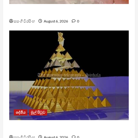
ඩෙංගු මරණ 63 දක්වා ඉහළට
සසංගි වීරසිංහ
August 6, 2026
0
දේශීය
මුල් පිටුව
TM App යනු නීතිවිරෝධී පිරමීඩ යෝජනා ක්‍රමයක්
සසංගි වීරසිංහ
August 6, 2026
0