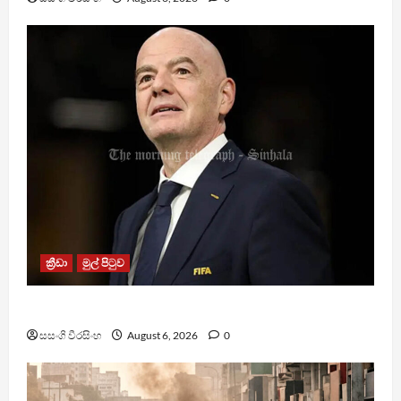
ක්‍රීඩා
මුල් පිටුව
වැරදි පිළිගත් FIFA සභාපති ප්‍රසිද්ධියේ සමාව අයදියි
සසංගි වීරසිංහ
August 6, 2026
0