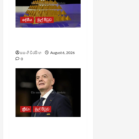
දේශීය
මුල් පිටුව
TM App යනු නීතිවිරෝධී
පිරමීඩ යෝජනා ක්‍රමයක්
සසංගි වීරසිංහ
August 6, 2026
0
ක්‍රීඩා
මුල් පිටුව
වැරදි පිළිගත් FIFA සභාපති
ප්‍රසිද්ධියේ සමාව අයදියි