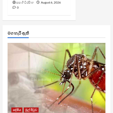
සසංගි වීරසිංහ
August 6, 2026
0
මග හැරී ඇති
දේශීය
මුල් පිටුව