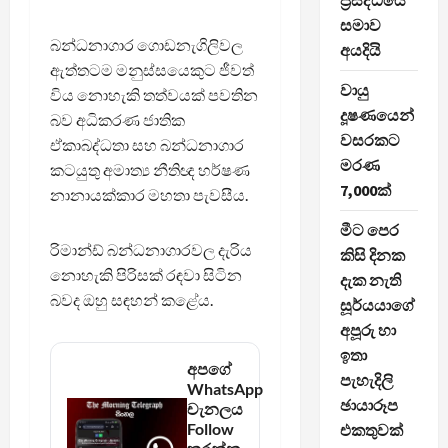
ප්‍රසිද්ධියේ
සමාව
බන්ධනාගාර ගොඩනැගිලිවල
අයදියි
ඇත්තටම මනුස්සයෙකුට ජීවත්
වායු
විය නොහැකි තත්වයක් පවතින
දූෂණයෙන්
බව අධිකරණ ජාතික
වසරකට
ඒකාබද්ධතා සහ බන්ධනාගාර
මරණ
කටයුතු අමාත්‍ය නීතිඥ හර්ෂණ
7,000ක්
නානායක්කාර මහතා පැවසීය.
මීට පෙර
රිමාන්ඩ් බන්ධනාගාරවල දැරිය
කිසි දිනක
නොහැකි පිරිසක් රඳවා සිටින
දැක නැති
බවද ඔහු සඳහන් කළේය.
සූර්යයාගේ
අපූරු හා
ඉතා
අපගේ
පැහැදිලි
WhatsApp
ඡායාරූප
චැනලය
Follow
එකතුවක්