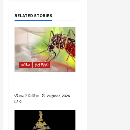
RELATED STORIES
දේශීය
මුල් පිටුව
ඩෙංගු මරණ 63 දක්වා
ඉහළට
සසංගි වීරසිංහ
August 6, 2026
0