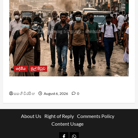
දේශීය
මුල් පිටුව
වායු දූෂණයෙන් වසරකට මරණ 7,000ක්
සසංගි වීරසිංහ
August 6, 2026
0
About Us
Right of Reply
Comments Policy
Content Usage
Facebook
Whatsapp