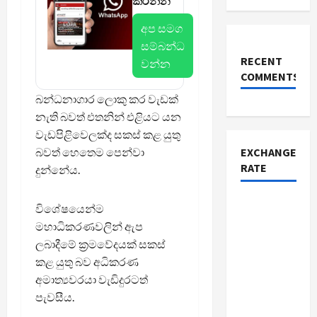
කරන්න
අප සමග
සම්බන්ධ
RECENT
වන්න
COMMENTS
බන්ධනාගාර ලොකු කර වැඩක්
නැති බවත් එතනින් එළියට යන
වැඩපිළිවෙලක්ද සකස් කළ යුතු
බවත් හෙතෙම පෙන්වා
EXCHANGE
RATE
දුන්නේය.
විශේෂයෙන්ම
මහාධිකරණවලින් ඇප
ලබාදීමේ ක්‍රමවේදයක් සකස්
කළ යුතු බව අධිකරණ
අමාත්‍යවරයා වැඩිදුරටත්
පැවසීය.