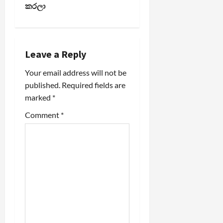
n
කරලා
a
v
Leave a Reply
i
Your email address will not be
published.
Required fields are
g
marked
*
a
Comment
*
t
i
o
n