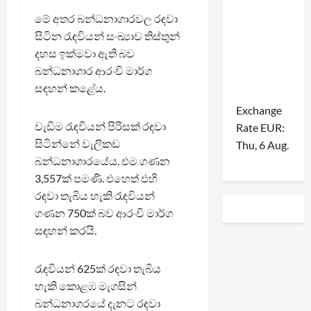
මේ අතර බන්ධනාගාරවල රඳවා
සිටින රැඳවියන් සංඛ්‍යාව තිස්තුන්
දහස ඉක්මවා ඇති බව
බන්ධනාගාර ආරංචි මාර්ග
සඳහන් කළේය.
Exchange
වැඩිම රැඳවියන් පිරිසක් රඳවා
Rate
EUR
:
සිටින්නේ වැලිකඩ
Thu, 6 Aug.
බන්ධනාගාරයේය. එම ගණන
3,557ක් පමණි. එහෙත් එහි
රඳවා තැබිය හැකි රැඳවියන්
ගණන 750ක් බව ආරංචි මාර්ග
සඳහන් කරයි.
රැඳවියන් 625ක් රඳවා තැබිය
හැකි කොළඹ මැගසින්
බන්ධනාගරයේ දැනට රඳවා