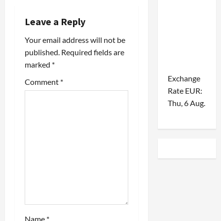
a
Leave a Reply
v
Your email address will not be
i
published.
Required fields are
marked
*
g
Exchange
Comment
*
a
Rate
EUR
:
Thu, 6 Aug.
t
i
o
n
Name
*