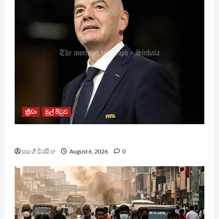
ක්‍රීඩා
මුල් පිටුව
වැරදි පිළිගත් FIFA සභාපති ප්‍රසිද්ධියේ සමාව අයදියි
සසංගි වීරසිංහ
August 6, 2026
0