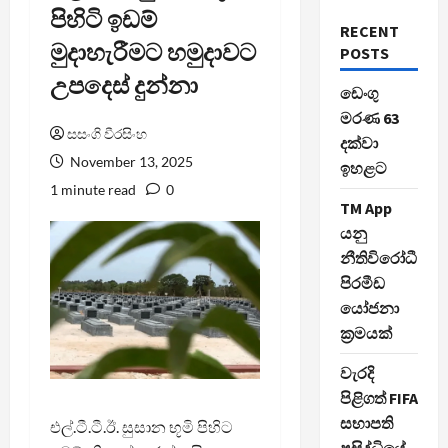
පිහිටි ඉඩම්
RECENT
මුදාහැරීමට හමුදාවට
POSTS
උපදෙස් දුන්නා
ඩෙංගු
මරණ 63
සසංගි වීරසිංහ
දක්වා
November 13, 2025
ඉහළට
1 minute read
0
TM App
යනු
නීතිවිරෝධී
පිරමීඩ
යෝජනා
ක්‍රමයක්
වැරදි
පිළිගත් FIFA
සභාපති
එල්.ටී.ටී.ඊ. සුසාන භූමි පිහිට