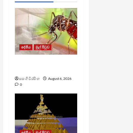
දේශීය
මුල් පිටුව
ඩෙංගු මරණ 63 දක්වා
ඉහළට
සසංගි වීරසිංහ
August 6, 2026
0
දේශීය
මුල් පිටුව