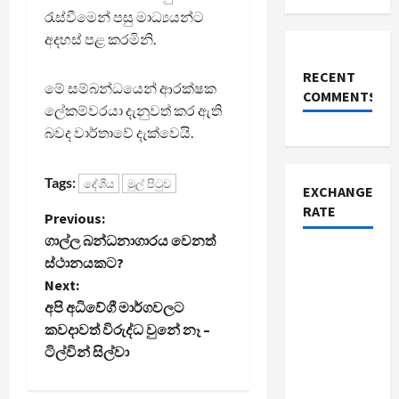
රැස්වීමෙන් පසු මාධ්‍යයන්ට
අදහස් පළ කරමිනි.
RECENT
මේ සම්බන්ධයෙන් ආරක්ෂක
COMMENTS
ලේකම්වරයා දැනුවත් කර ඇති
බවද වාර්තාවේ දැක්වෙයි.
Tags:
දේශීය
මුල් පිටුව
EXCHANGE
RATE
P
Previous:
ගාල්ල බන්ධනාගාරය වෙනත්
o
ස්ථානයකට?
Next:
s
අපි අධිවේගී මාර්ගවලට
t
කවදාවත් විරුද්ධ වුනේ නෑ –
ටිල්වින් සිල්වා
n