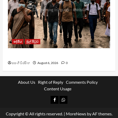
දේශීය
මුල් පිටුව
වායු දූෂණයෙන් වසරකට මරණ 7,000ක්
සසංගි වීරසිංහ
August 6, 2026
0
About Us
Right of Reply
Comments Policy
Content Usage
Facebook
Whatsapp
Copyright © All rights reserved.
|
MoreNews
by AF themes.