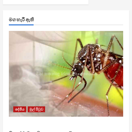
මග හැරී ඇති
දේශීය
මුල් පිටුව
ඩෙංගු මරණ 63 දක්වා ඉහළට