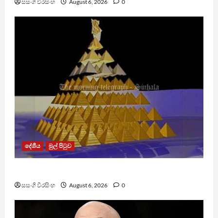
සසංගි වීරසිංහ
August 6, 2026
0
දේශීය
මුල් පිටුව
TM App යනු නීතිවිරෝධී පිරමීඩ යෝජනා ක්‍රමයක්
සසංගි වීරසිංහ
August 6, 2026
0