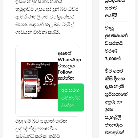
ප්‍රසිද්ධියේ
ඉඩම් නිදහස් කරන්නයි
සමාව
හමුදාවට උපදෙස් දුන් බව ධීවර
අයදියි
ඇමති රාමලිංගම චන්ද්‍රසේකර
මහතා සඳහන් කල බව ටැමිල්
වායු
ගාඩියන් වාර්තා කරයි.
දූෂණයෙන්
වසරකට
මරණ
අපගේ
7,000ක්
WhatsApp
චැනලය
මීට පෙර
Follow
කරන්න
කිසි දිනක
දැක නැති
අප සමග
සූර්යයාගේ
සම්බන්ධ
අපූරු හා
වන්න
ඉතා
පැහැදිලි
ඔහු මේ බව සඳහන් කරන
ඡායාරූප
ලද්දේ කිලිනොච්චිය
එකතුවක්
සම්බන්ධීකරණ කමිටු