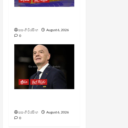
TM App යනු නීතිවිරෝධී
පිරමීඩ යෝජනා ක්‍රමයක්
සසංගි වීරසිංහ
August 6, 2026
0
ක්‍රීඩා
මුල් පිටුව
වැරදි පිළිගත් FIFA සභාපති
ප්‍රසිද්ධියේ සමාව අයදියි
සසංගි වීරසිංහ
August 6, 2026
0