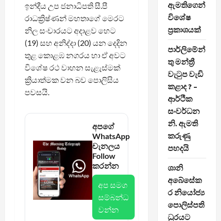
ඇමතිගෙන්
ඉන්දීය උප ජනාධිපති සී.පී
විශේෂ
රාධක්‍රිෂ්ණන් මහතාගේ මෙරට
ප්‍රකාශයක්
නිල සංචාරයට අදාළව හෙට
(19) සහ අනිද්දා (20) යන දෙදින
පාර්ලිමේන්
තුළ කොළඹ නගරය හා ඒ අවට
තු මන්ත්‍රී
විශේෂ රථ වාහන සැළැස්මක්
වැටුප වැඩි
ක්‍රියාත්මක වන බව පොලිසිය
කළාද ? –
පවසයි.
ආර්ථික
සංවර්ධන
නි. ඇමති
අපගේ
කරුණු
WhatsApp
චැනලය
පහදයි
Follow
කරන්න
ශානි
අබේසේක
අප සමග
ර නියෝජ්‍ය
සම්බන්ධ
පොලිස්පති
වන්න
ධුරයට