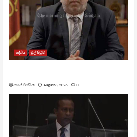
දේශීය
මුල් පිටුව
බන්ධනාගාරවල ඇතිවු සිද්ධීන් ගැන අධිකරණ
ඇමතිගෙන් විශේෂ ප්‍රකාශයක්
සසංගි වීරසිංහ
August 8, 2026
0