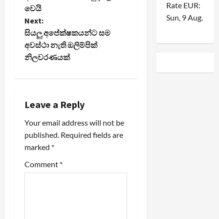
Rate
EUR
:
වෙයි
s
Sun, 9 Aug.
Next:
t
සියලු අපේක්ෂකයන්ට සම
අවස්ථා නැති ඔලිම්පික්
n
නිලවරණයක්
a
v
Leave a Reply
i
Your email address will not be
published.
Required fields are
g
marked
*
a
Comment
*
t
i