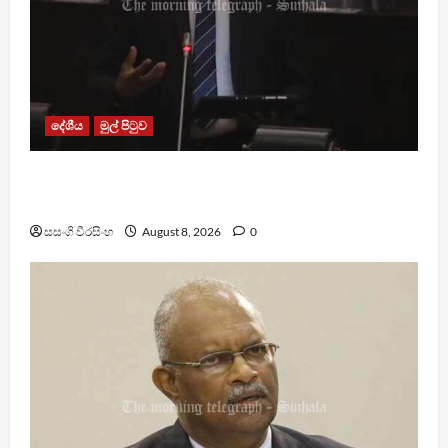
දේශීය
මුල් පිටුව
පාර්ලිමේන්තු මන්ත්‍රී වැටුප වැඩි කළාද ? – ආර්ථික
සංවර්ධන නි. ඇමති කරුණු පහදයි
සසංගි වීරසිංහ
August 8, 2026
0