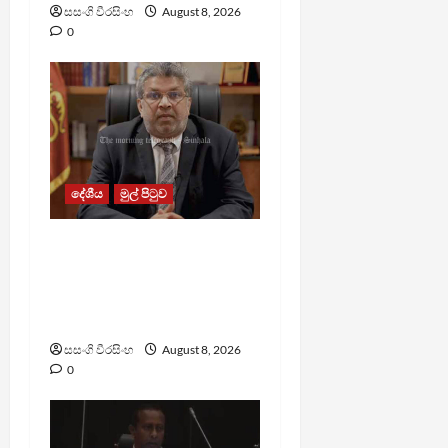
සසංගි වීරසිංහ
August 8, 2026
0
දේශීය
මුල් පිටුව
බන්ධනාගාරවල ඇතිවු
සිද්ධීන් ගැන අධිකරණ
ඇමතිගෙන් විශේෂ
ප්‍රකාශයක්
සසංගි වීරසිංහ
August 8, 2026
0