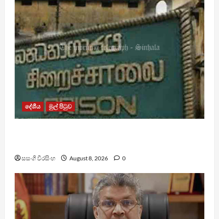
දේශීය
මුල් පිටුව
බන්ධනාගාර රුඳවියන්ගේ ගැටලු සොයා බැලීමට
ඒකාබද්ධ යාන්ත්‍රණයක්
සසංගි වීරසිංහ
August 8, 2026
0