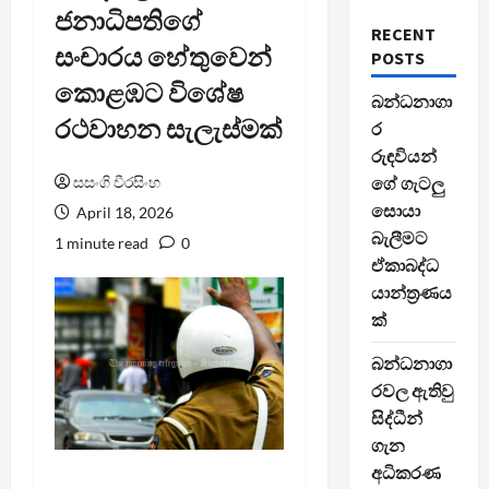
ජනාධිපතිගේ
RECENT
සංචාරය හේතුවෙන්
POSTS
කොළඹට විශේෂ
බන්ධනාගා
රථවාහන සැලැස්මක්
ර
රුඳවියන්
සසංගි වීරසිංහ
ගේ ගැටලු
සොයා
April 18, 2026
බැලීමට
1 minute read
0
ඒකාබද්ධ
යාන්ත්‍රණය
ක්
බන්ධනාගා
රවල ඇතිවු
සිද්ධීන්
ගැන
අධිකරණ