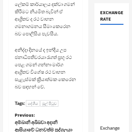
ලේකම් කාර්යාලය දක්වා ගමන්
කිරීමට නියමිත බැවින් ඒ
EXCHANGE
ආශ්‍රිතව ද රථ වාහන
RATE
ගමනාගමනය සීමා කෙරෙන
බව පොලිසිය පැවසීය.
අනිද්දා දිනයේ ද ඉන්දීය උප
ජනාධිපතිවරයා රැගත් ප්‍රභූ රථ
පෙළ ගමන් ගන්නා මාර්ග
ආශ්‍රිතව විශේෂ රථ වාහන
සැළැස්මක් ක්‍රියාත්මක කෙරෙන
බව සඳහන් වේ.
Tags:
දේශීය
මුල් පිටුව
P
Previous:
අම්බානි අබිබවා අදානි
o
Exchange
ආසියාවේ ධනවත්ම පුද්ගලයා