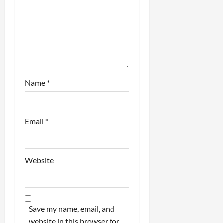
o
n
Name
*
Email
*
Website
Save my name, email, and
website in this browser for