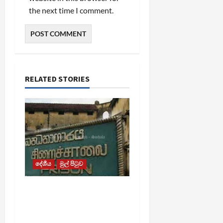
the next time I comment.
RELATED STORIES
දේශීය
මුල් පිටුව
බන්ධනාගාර රුඳවියන්ගේ
ගැටලු සොයා බැලීමට
ඒකාබද්ධ යාන්ත්‍රණයක්