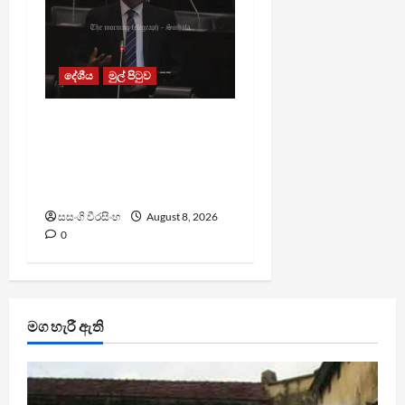
දේශීය
මුල් පිටුව
පාර්ලිමේන්තු මන්ත්‍රී වැටුප
වැඩි කළාද ? – ආර්ථික
සංවර්ධන නි. ඇමති කරුණු
පහදයි
සසංගි වීරසිංහ
August 8, 2026
0
මග හැරී ඇති