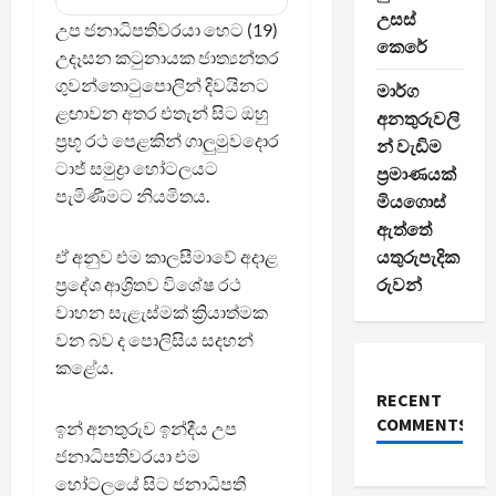
උසස්
උප ජනාධිපතිවරයා හෙට (19)
කෙරේ
උදෑසන කටුනායක ජාත්‍යන්තර
ගුවන්තොටුපොලින් දිවයිනට
මාර්ග
ළඟාවන අතර එතැන් සිට ඔහු
අනතුරුවලි
ප්‍රභූ රථ පෙළකින් ගාලුමුවදොර
න් වැඩිම
ටාජ් සමුද්‍රා හෝටලයට
ප්‍රමාණයක්
පැමිණීමට නියමිතය.
මියගොස්
ඇත්තේ
ඒ අනුව එම කාලසීමාවේ අදාළ
යතුරුපැදික
ප්‍රදේශ ආශ්‍රිතව විශේෂ රථ
රුවන්
වාහන සැළැස්මක් ක්‍රියාත්මක
වන බව ද පොලිසිය සදහන්
කළේය.
RECENT
COMMENTS
ඉන් අනතුරුව ඉන්දීය උප
ජනාධිපතිවරයා එම
හෝටලයේ සිට ජනාධිපති