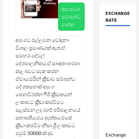
අප සමග
EXCHANGE
සම්බන්ධ
RATE
වන්න
අසංගට එල්ලවන චෝදනා
විශාල ප්‍රමාණයක් ඇත.ඒ
සමහර දේවල්
දේශපාලනිකය.ඒ සබඳතා හරහා
කළ බවට සැක කරන
ඒවාය.එයින් ක්‍රීඩාව සම්බන්ධ
දේ ගතහොත් අසංග
සෙනවිරත්න ෆීජි ක්‍රීඩකයන්
ලංකාවට ක්‍රීඩා කරවීමට
සළස්වන ලද රගර් පරිපාලනයේ
සභාපතිය.එය ඇත්තය.එසේ
ක්‍රීඩා කරවීම නිසා ශ්‍රී ලංකාවට
පවුම් 50000 ක් දඩ
Exchange