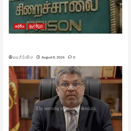
දේශීය
මුල් පිටුව
බන්ධනාගාර රුඳවියන්ගේ ගැටලු සොයා බැලීමට
ඒකාබද්ධ යාන්ත්‍රණයක්
සසංගි වීරසිංහ
August 8, 2026
0