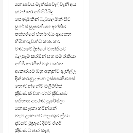
නොවේය.මැක්ස්වෙල් වැනි අය
ඉවත් කර අති පිරිසිදු
පෙණුමකින් බැබලෙමින් සිටි
සුරේෂ් සුබ්‍රමනියම් අන්තිම
තත්පරයේ ජනමාධ්‍ය ආයතන
හිමිකරුවන්ට කතා කර
මාධ්‍යවේදීන්ගේ වෘත්තියට
බලපෑම් කරමින් සහ එම රැකියා
අහිමි කරමින් වැඩ කරන
ආකාරයට ඔහු අනුන්ට ඇඟිල්ල
දික් කරනු ලබන ඉස්සෙකි.එසේ
නොවන්නේම් ඔලිම්පික්
ක්‍රීඩාවක් වන රගර් ක්‍රීඩාවේ
ඉතිහාස අපරාධ සුරේෂ්ලා
නොසළකා හරින්නේ
නැත.ලංකාවේ ලොකුම ක්‍රීඩා
දඩයට මුහුණ දීමට රගර්
ක්‍රීඩාවට පාර කැපූ