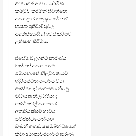
අටවාගත් ආචාරධාර්මික
කමිටුව කරමින් සිටින්නේ
අසංගලාට පහසුවෙන්න ඒ
හරහා ප්‍රතිවාදි ප්‍රබල
අපේක්ෂකයින් ඉවත් කිරීමට
උත්සාහ කිරීමය.
එසේම වැදගත්ම කාරණය
වන්නේ අසංගට මේ
මොහොතේ නිලවරණයට
ඉදිරිපත්වන සංගමය වන
බේස්බෝල් සංගමයේ හිටපු
විධායක නිලධාරියා ද
බේස්බෝල් සංගමයේ
අකාර්යක්ෂම භාවය
සම්බන්ධයෙන් සහ
වංචනිකභාවය සම්බන්ධයෙන්
ක්‍රිඩා අමාත්‍යවරයාටම කරුණු