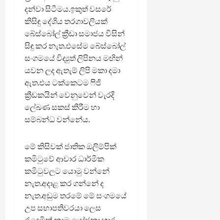
දන්වා සිටීමය.ඉකුත් වසරේ
කිසිඳු දේශිය තරගාවලියක්
බේස්බෝල් ක්‍රීඩා සමාජය විසින්
සිඳු කර නැත.එසේම බේස්බෝල්
සංගමයේ විද්‍යුත් ලිපිනය මඟින්
යවන ලද ඇතැම් ලිපි මකා දමා
ඇත.එය ටක්කෙටම ෆිජි
ක්‍රීඩකයින් වෙනුවෙන් වැරදි
ලේඛණ සකස් කිරීම හා
සම්බන්ධ වන්නේය.
මේ කිසිවක් ජාතික ඔලිම්පික්
කමිටුවේ ආචාර ධාර්මික
කමිටුවලට යොමු වන්නේ
නැත.අදාළ කර ගන්නේ ද
නැත.අඩුම තරමේ මේ සංගමයේ
උප සභාපතිවරයා ලෙස
රැඳෙමින් නාම යෝජනා භාර