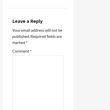
a
v
Leave a Reply
i
Your email address will not be
published.
Required fields are
g
marked
*
a
Comment
*
t
i
o
n