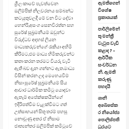
ඇමතිගෙන්
ශ්‍රී ලංකාවේ පැවත්වෙන
විශේෂ
ඔලිම්පික් නිලවරනය සම්බන්ධ
ප්‍රකාශයක්
කටයුතුවලදී මේ වන විට දේවා
හෙන්රි,අසංග සෙනවිරත්න සහ
පාර්ලිමේන්
සුරේෂ් සුබ්‍රමනියම් ඔවුන්ට
තු මන්ත්‍රී
විරුද්ධව අදහස් ලියන
වැටුප වැඩි
මාධ්‍යකරුවන්ගේ රැකියා අහිමි
කළාද ? –
කිරීමට,එම මාධ්‍ය හිමිකරුවන්ට
ආර්ථික
කතා කරන තරමට වියරු වැටී
සංවර්ධන
ඇති බව දැන ගන්නට ඇත.මාධ්‍ය
නි. ඇමති
විසින් කරන ලද මෙහෙයවීම්
කරුණු
නිසා සුරේෂ් සුබ්‍රමනියම් සිය
පහදයි
ආචාර ධාර්මික කමිටු යොදවා
ඇතැම් අපේක්ෂකයින්ගේ
ශානි
ඉදිරිපත්වීම වැළක්වීමට ගත්
අබේසේක
උත්සාහයන් සිතූ තරම් පහසු
ර නියෝජ්‍ය
නොවුණු අතර ඒ නිසාම
පොලිස්පති
ජාත්‍යන්තර ඔලිම්පික් කමිටුවේ
ධුරයට