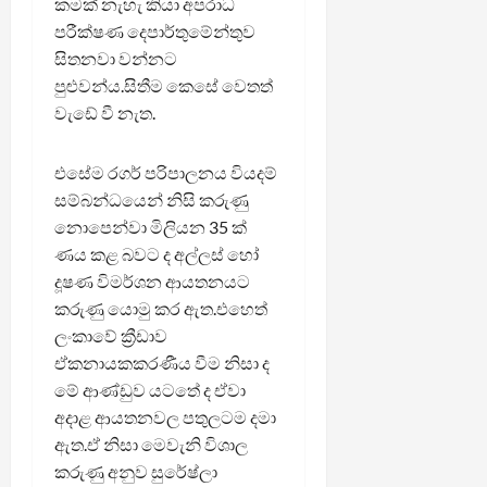
කමක් නැහැ කියා අපරාධ
පරීක්ෂණ දෙපාර්තුමේන්තුව
සිතනවා වන්නට
පුළුවන්ය.සිතීම කෙසේ වෙතත්
වැඩේ වී නැත.
එසේම රගර් පරිපාලනය වියදම්
සම්බන්ධයෙන් නිසි කරුණු
නොපෙන්වා මිලියන 35 ක්
ණය කළ බවට ද අල්ලස් හෝ
දූෂණ විමර්ශන ආයතනයට
කරුණු යොමු කර ඇත.එහෙත්
ලංකාවේ ක්‍රීඩාව
ඒකනායකකරණීය වීම නිසා ද
මේ ආණ්ඩුව යටතේ ද ඒවා
අදාළ ආයතනවල පතුලටම දමා
ඇත.ඒ නිසා මෙවැනි විශාල
කරුණු අනුව සුරේෂ්ලා