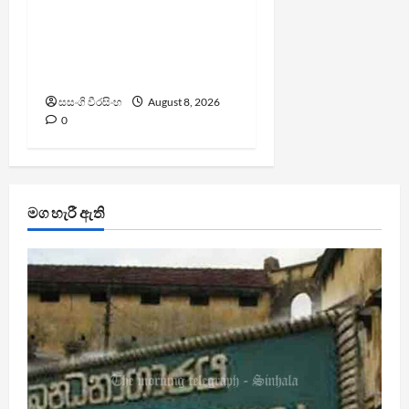
පාර්ලිමේන්තු මන්ත්‍රී වැටුප
වැඩි කළාද ? – ආර්ථික
සංවර්ධන නි. ඇමති කරුණු
පහදයි
සසංගි වීරසිංහ
August 8, 2026
0
මග හැරී ඇති