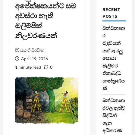
අපේක්ෂකයන්ට සම
RECENT
අවස්ථා නැති
POSTS
ඔලිම්පික්
බන්ධනාගා
නිලවරණයක්
ර
රුඳවියන්
සසංගි වීරසිංහ
ගේ ගැටලු
සොයා
April 19, 2026
බැලීමට
1 minute read
0
ඒකාබද්ධ
යාන්ත්‍රණය
ක්
බන්ධනාගා
රවල ඇතිවු
සිද්ධීන්
ගැන
අධිකරණ