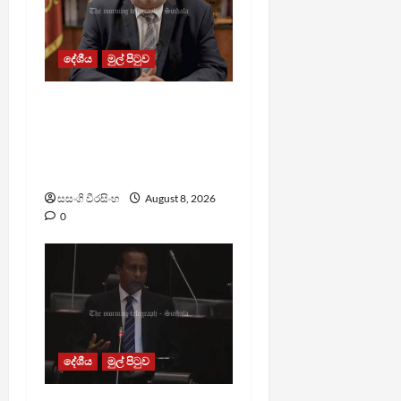
දේශීය
මුල් පිටුව
බන්ධනාගාරවල ඇතිවු
සිද්ධීන් ගැන අධිකරණ
ඇමතිගෙන් විශේෂ
ප්‍රකාශයක්
සසංගි වීරසිංහ
August 8, 2026
0
දේශීය
මුල් පිටුව