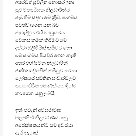
අතරවත් ප්‍රචලිත නොකර ඉතා
සුළු වපසරියක නිලධාරීන්ට
පැවතීම සඳහා මේ ක්‍රීඩා සංගමය
පවත්වාගෙන යන බව
පැහැදිළිය.එහි ව්‍යහුයමය
වෙනස් කමක් කිරීමට මේ
දක්වා ඔලිමිපික් කමිටුව හො
එම සංගමය පියවර ගෙන නැති
අතර එහි සිටින නිලධාරීන්
ජාතික ඔලිම්පික් කමිටුව හරහා
ලෝකයේ පවතින සංචාරවලට
සහභාගිවීම පමණක් හොඳින්ම
කරගෙන යනු ලබයි.
ඉතිං එවැනි අවස්ථාවක
ඔලිම්පික් නිලවරණය යනු
අපේක්ෂකයන්ට සම අවස්ථා
ඇති තැනක්