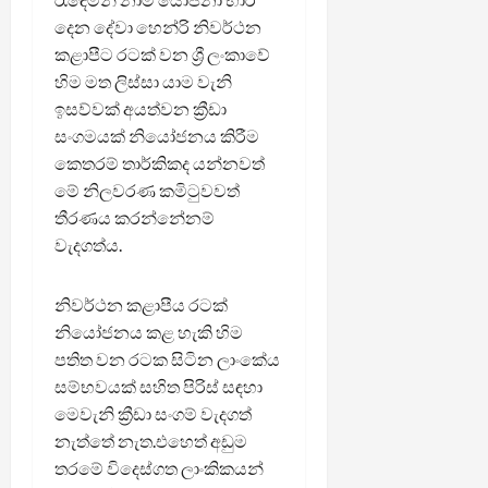
දෙන දේවා හෙන්රි නිවර්ථන
කළාපීට රටක් වන ශ්‍රී ලංකාවේ
හිම මත ලිස්සා යාම වැනි
ඉසව්වක් අයත්වන ක්‍රීඩා
සංගමයක් නියෝජනය කිරීම
කෙතරම් තාර්කිකද යන්නවත්
මේ නිලවරණ කමිටුවවත්
තීරණය කරන්නේනම්
වැදගත්ය.
නිවර්ථන කළාපීය රටක්
නියෝජනය කළ හැකි හිම
පතිත වන රටක සිටින ලාංකේය
සම්භවයක් සහිත පිරිස් සඳහා
මෙවැනි ක්‍රීඩා සංගම් වැදගත්
නැත්තේ නැත.එහෙත් අඩුම
තරමේ විදෙස්ගත ලාංකිකයන්