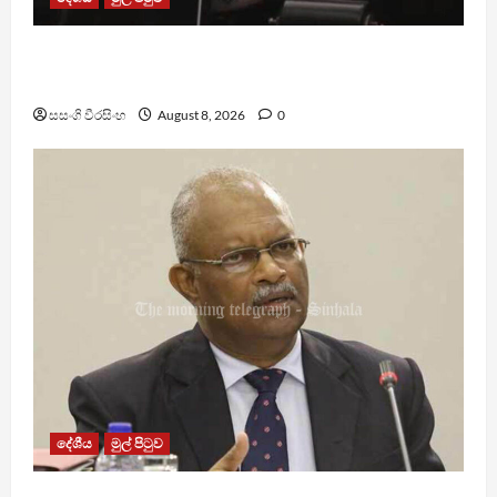
පාර්ලිමේන්තු මන්ත්‍රී වැටුප වැඩි කළාද ? – ආර්ථික
සංවර්ධන නි. ඇමති කරුණු පහදයි
සසංගි වීරසිංහ
August 8, 2026
0
දේශීය
මුල් පිටුව