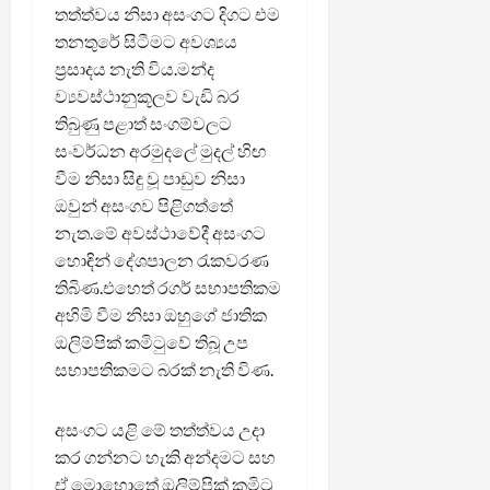
තත්ත්වය නිසා අසංගට දිගට එම
තනතුරේ සිටීමට අවශ්‍යය
ප්‍රසාදය නැති විය.මන්ද
ව්‍යවස්ථානුකූලව වැඩි බර
තිබුණු පළාත් සංගම්වලට
සංවර්ධන අරමුදලේ මුදල් හිඟ
වීම නිසා සිඳු වූ පාඩුව නිසා
ඔවුන් අසංගව පිළිගත්තේ
නැත.මේ අවස්ථාවේදී අසංගට
හොඳින් දේශපාලන රැකවරණ
තිබිණ.එහෙත් රගර් සභාපතිකම
අහිමි වීම නිසා ඔහුගේ ජාතික
ඔලිම්පික් කමිටුවේ තිබූ උප
සභාපතිකමට බරක් නැති විණ.
අසංගට යළි මේ තත්ත්වය උදා
කර ගන්නට හැකි අන්දමට සහ
ඒ මොහොතේ ඔලිම්පික් කමිටු