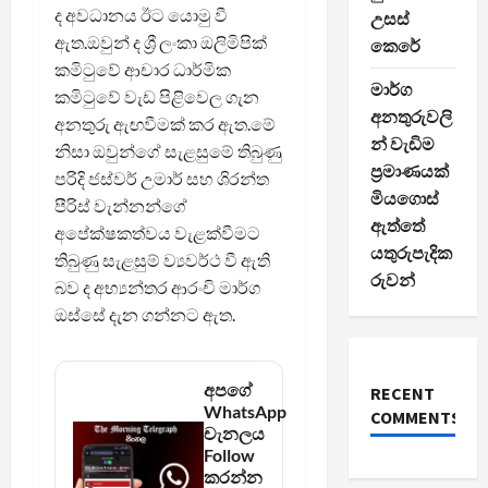
ද අවධානය ඊට යොමු වී
උසස්
ඇත.ඔවුන් ද ශ්‍රී ලංකා ඔලිමිපික්
කෙරේ
කමිටුවේ ආචාර ධාර්මික
මාර්ග
කමිටුවේ වැඩ පිළිවෙල ගැන
අනතුරුවලි
අනතුරු ඇඟවීමක් කර ඇත.මේ
න් වැඩිම
නිසා ඔවුන්ගේ සැළසුමේ තිබුණු
ප්‍රමාණයක්
පරිදි ජස්වර් උමාර් සහ ශිරන්ත
මියගොස්
පීරිස් වැන්නන්ගේ
ඇත්තේ
අපේක්ෂකත්වය වැළක්වීමට
යතුරුපැදික
තිබුණු සැළසුම් ව්‍යවර්ථ වී ඇති
රුවන්
බව ද අභ්‍යන්තර ආරංචි මාර්ග
ඔස්සේ දැන ගන්නට ඇත.
අපගේ
RECENT
WhatsApp
COMMENTS
චැනලය
Follow
කරන්න