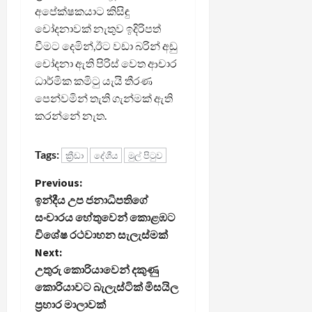
අපේක්ෂකයාට කිසිඳු
චෝදනාවක් නැතුව ඉදිරිපත්
වීමට දෙමින්,ඊට වඩා බරින් අඩු
චෝදනා ඇති පිරිස් වෙත ආචාර
ධාර්මික කමිටු යැයි තීරණ
පෙන්වමින් තැති ගැන්මක් ඇති
කරන්නේ නැත.
Tags:
ක්‍රීඩා
දේශීය
මුල් පිටුව
P
Previous:
ඉන්දීය උප ජනාධිපතිගේ
o
සංචාරය හේතුවෙන් කොළඹට
විශේෂ රථවාහන සැලැස්මක්
s
Next:
t
උතුරු කොරියාවෙන් දකුණු
කොරියාවට බැලැස්ටික් මිසයිල
n
ප්‍රහාර මාලාවක්