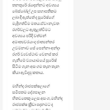
තනතුරේ රැඳෙන්නට අවශ්‍යය
බේස්බෝල් උප සභාපතිකම
ලබා දී ඇත්තේ ද සුරේෂ්ගේ
මැදිහත්වීම මතය.ඒවා නැවත
රගර්වලට ඇතුළත්වීමට
අවශ්‍යය පරිදි වත්මන්
අමාත්‍යවරයා ද ජාත්‍යන්තර
උවමනාව සේ පෙන්නා අන්දා
රගර් ව්‍යවස්ථාව වෙනස් කර
ගැනීමේ ව්‍යායාමයේ සුරේෂ්
සිටීම ගැන අසංගම තැන තැන
කියා ඇවිදපු කතාය.
මහින්ද රාජපක්ෂලාගේ
සමීපතම දේශපාලන
හිතවතෙකු ලෙස අසංග, මහින්ද
රාජපක්ෂ ක්‍රීඩා පදනමට ද