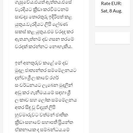
ගැසුවේය.එයත් ඇත්තය.එසේ
Rate
EUR
:
වැරදියට ක්‍රීඩා කරවීමටනම්
Sat, 8 Aug.
සාවද්‍ය තොරතුරු ඉදිරිපත් කළ
යුතුය.වැරදියට ලිපි ලේඛණ
සකස් කළ යුතුය.එම වරදද කර
ඇත.නැත්නම් දඩ ගසන තරමේ
වරදක් කරන්නට නොහැකිය.
ඉන් අනතුරුව කළේ මේ දඩ
මුදල ජාත්‍යන්තර සම්මේලනයට
දන්වා ශ්‍රී ලංකාවේ රගර්
සංවර්ධනයට ලැබෙන මුදලින්
අඩු කර ගැනීමය.මේ සඳහා ශ්‍රී
ලංකාව සහ ලෝක සම්මේලනය
අතර සිඳු වූ විද්‍යුත් ලිපි
හුවමාරුවට වත්මන් ජාතික
ක්‍රීඩා සභාවේ සභාපති ප්‍රියන්ත
ඒකනායක ද සම්බන්ධය.මේ