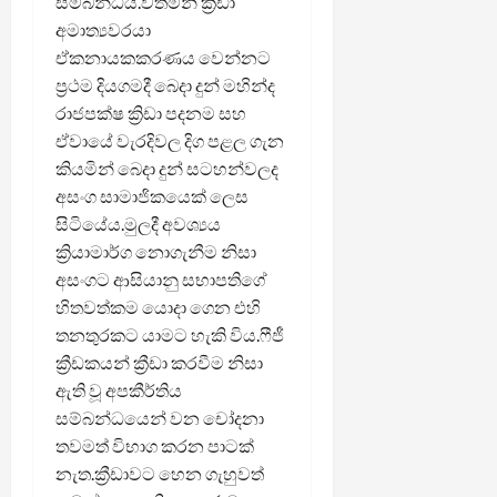
සම්බන්ධය.වත්මන් ක්‍රීඩා
අමාත්‍යවරයා
ඒකනායකකරණය වෙන්නට
ප්‍රථම දියගමදී බෙදා දුන් මහින්ද
රාජපක්ෂ ක්‍රිඩා පදනම සහ
ඒවායේ වැරදිවල දිග පළල ගැන
කියමින් බෙදා දුන් සටහන්වලද
අසංග සාමාජිකයෙක් ලෙස
සිටියේය.මුලදී අවශ්‍යය
ක්‍රියාමාර්ග නොගැනීම නිසා
අසංගට ආසියානු සභාපතිගේ
හිතවත්කම යොදා ගෙන එහි
තනතුරකට යාමට හැකි විය.ෆීජී
ක්‍රීඩකයන් ක්‍රීඩා කරවීම නිසා
ඇති වූ අපකීර්තිය
සම්බන්ධයෙන් වන චෝදනා
තවමත් විභාග කරන පාටක්
නැත.ක්‍රීඩාවට හෙන ගැහුවත්