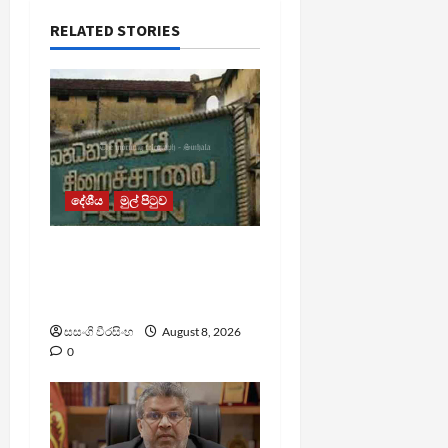
RELATED STORIES
දේශීය
මුල් පිටුව
බන්ධනාගාර රුඳවියන්ගේ
ගැටලු සොයා බැලීමට
ඒකාබද්ධ යාන්ත්‍රණයක්
සසංගි වීරසිංහ
August 8, 2026
0