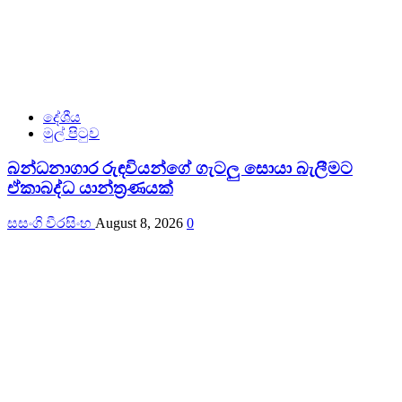
දේශීය
මුල් පිටුව
බන්ධනාගාර රුඳවියන්ගේ ගැටලු සොයා බැලීමට
ඒකාබද්ධ යාන්ත්‍රණයක්
සසංගි වීරසිංහ
August 8, 2026
0