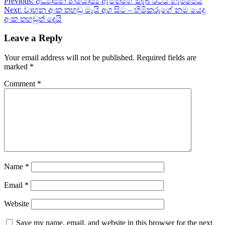
Previous:
අධ්‍යාපන නියෝජ්‍ය ඇමතිගේ කැබ් රථය හැප්පෙයි
Next:
වාහන අංක තහඩු මැයි අග සිට – හිමිකරුගේ නම යෙදූ
අංක තහඩුත් දෙයි
Leave a Reply
Your email address will not be published.
Required fields are
marked
*
Comment
*
Name
*
Email
*
Website
Save my name, email, and website in this browser for the next