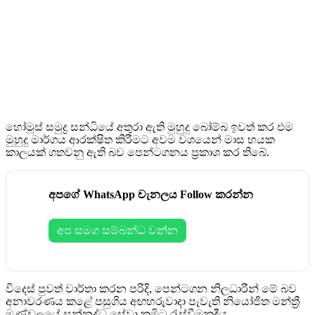
හෝමූස් සමුද්‍ර සන්ධියේ අතුරා ඇති මුහුදු බෝම්බ ඉවත් කර එම
මුහුදු මාර්ගය ආරක්ෂිත කිරීමට අවම වශයෙන් මාස හයක
කාලයක් ගතවනු ඇති බව පෙන්ටගනය ප්‍රකාශ කර තිබේ.
අපගේ WhatsApp චැනලය Follow කරන්න
අප සමග සම්බන්ධ වන්න
විදෙස් පුවත් වාර්තා කරන පරිදි, පෙන්ටගන නිලධාරීන් මේ බව
අනාවරණය කළේ පසුගිය අඟහරුවාදා පැවැති නියෝජිත මන්ත්‍රී
මණ්ඩලයේ සන්නද්ධ සේවා කමිටු රැස්වීමකදීය.