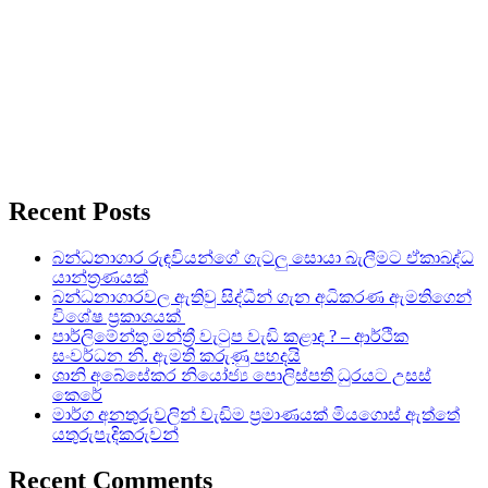
Recent Posts
බන්ධනාගාර රුඳවියන්ගේ ගැටලු සොයා බැලීමට ඒකාබද්ධ
යාන්ත්‍රණයක්
බන්ධනාගාරවල ඇතිවු සිද්ධීන් ගැන අධිකරණ ඇමතිගෙන්
විශේෂ ප්‍රකාශයක්
පාර්ලිමේන්තු මන්ත්‍රී වැටුප වැඩි කළාද ? – ආර්ථික
සංවර්ධන නි. ඇමති කරුණු පහදයි
ශානි අබේසේකර නියෝජ්‍ය පොලිස්පති ධුරයට උසස්
කෙරේ
මාර්ග අනතුරුවලින් වැඩිම ප්‍රමාණයක් මියගොස් ඇත්තේ
යතුරුපැදිකරුවන්
Recent Comments