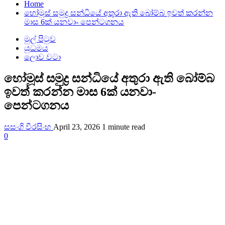
Home
හෝමූස් සමුද්‍ර සන්ධියේ අතුරා ඇති බෝම්බ ඉවත් කරන්න
මාස 6ක් යනවා- පෙන්ටගනය
මුල් පිටුව
යුධමය
ලොව වටා
හෝමූස් සමුද්‍ර සන්ධියේ අතුරා ඇති බෝම්බ
ඉවත් කරන්න මාස 6ක් යනවා-
පෙන්ටගනය
සසංගි වීරසිංහ
April 23, 2026
1 minute read
0