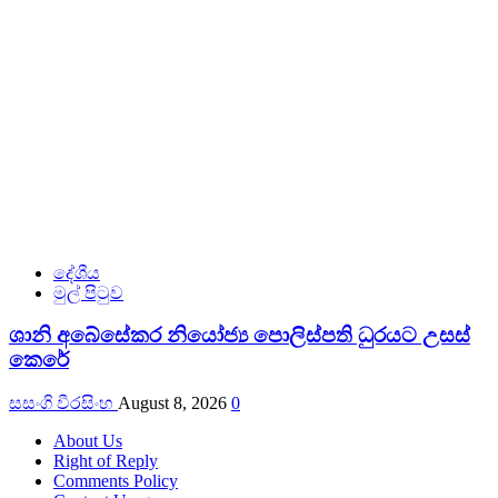
දේශීය
මුල් පිටුව
ශානි අබේසේකර නියෝජ්‍ය පොලිස්පති ධුරයට උසස්
කෙරේ
සසංගි වීරසිංහ
August 8, 2026
0
About Us
Right of Reply
Comments Policy