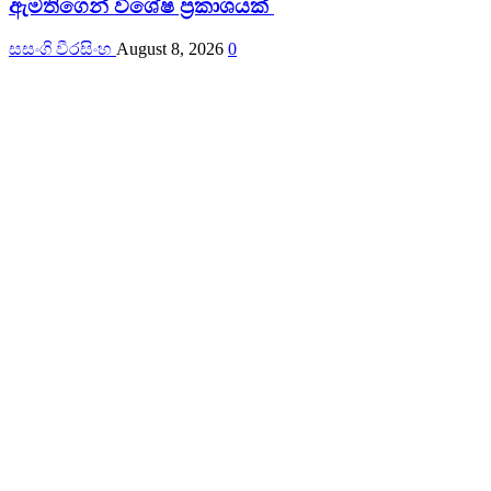
ඇමතිගෙන් විශේෂ ප්‍රකාශයක්
සසංගි වීරසිංහ
August 8, 2026
0