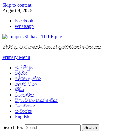
Skip to content
August 9, 2026
Facebook
Whatsapp
නිරවද්‍ය වාර්තාකරණයෙන් ප්‍රබෝධමත් වෙනසක්
Primary Menu
මුල් පිටුව
දේශීය
දේශපාලනික
ලොව වටා
ක්‍රීඩා
ව්‍යාපාරික
විද්‍යාව හා තාක්ෂණික
විශේෂාංග
සංචාරක
English
Search for: