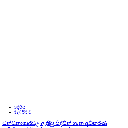
දේශීය
මුල් පිටුව
බන්ධනාගාරවල ඇතිවු සිද්ධීන් ගැන අධිකරණ