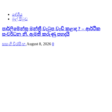
දේශීය
මුල් පිටුව
පාර්ලිමේන්තු මන්ත්‍රී වැටුප වැඩි කළාද ? – ආර්ථික
සංවර්ධන නි. ඇමති කරුණු පහදයි
සසංගි වීරසිංහ
August 8, 2026
0