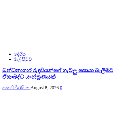
දේශීය
මුල් පිටුව
බන්ධනාගාර රුඳවියන්ගේ ගැටලු සොයා බැලීමට
ඒකාබද්ධ යාන්ත්‍රණයක්
සසංගි වීරසිංහ
August 8, 2026
0