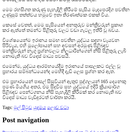
මෙම රහසිගත කරුණු පැහැදිලි කිරීමේ සැසිය මැදපෙරදිග පවතින
උණුසුම් තත්ත්වය හමුවේ ඉතා තීරණාත්මක එකක් විය.
කෙසේ වෙතත්, මෙම සැසියෙන් අනතුරුව මන්ත්‍රීවරුන් ප්‍රකාශ
කර ඇත්තේ තමන්ට පිළිතුරු වලට වඩා ගැටලු ඉතිරි වූ බවය.
විශේෂයෙන්ම ඉරානය සමඟ පවතින යුද්ධය සඳහා වැයවන
පිරිවැය, එහි මූලෝපායන් සහ අවසන් අරමුණු පිළිබඳව
මන්ත්‍රීවරුන් නැගූ ප්‍රශ්නවලට නිලධාරීන්ගෙන් නිසි පිළිතුරු ලැබී
නොමැති බව විදෙස් මාධ්‍ය පවසයි.
එමෙන්ම, යුද්ධය ආරම්භයේදීම ඉරානයේ පාසලකට එල්ල වූ
ප්‍රහාරය සම්බන්ධයෙන්ද මෙහිදී දැඩි ලෙස ප්‍රශ්න කර ඇත.
එම ප්‍රහාරයෙන් පාසල් සිසුවියන් ඇතුළු පුද්ගලයන් 165 දෙනෙකු
පමණ මියගිය අතර, එම සිදුවීම සහ යුද්ධයේ ඉදිරි ක්‍රියාමාර්ග
පිළිබඳව පෙන්ටගනය නිසි පැහැදිලි කිරීමක් කර නොමැති බව
විදෙස් මාධ්‍ය වැඩිදුරටත් වාර්තා කරයි.
Tags:
මුල් පිටුව
යුදමය
ලොව වටා
Post navigation