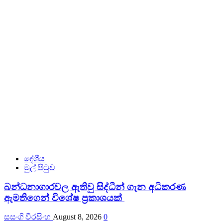
දේශීය
මුල් පිටුව
බන්ධනාගාරවල ඇතිවු සිද්ධීන් ගැන අධිකරණ
ඇමතිගෙන් විශේෂ ප්‍රකාශයක්
සසංගි වීරසිංහ
August 8, 2026
0