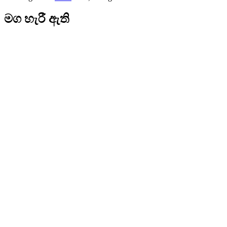
මග හැරී ඇති