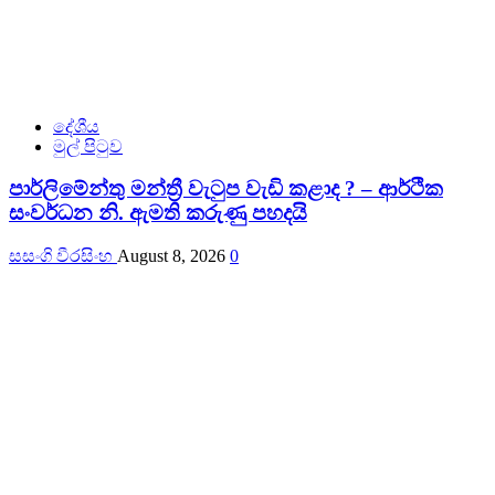
දේශීය
මුල් පිටුව
පාර්ලිමේන්තු මන්ත්‍රී වැටුප වැඩි කළාද ? – ආර්ථික
සංවර්ධන නි. ඇමති කරුණු පහදයි
සසංගි වීරසිංහ
August 8, 2026
0