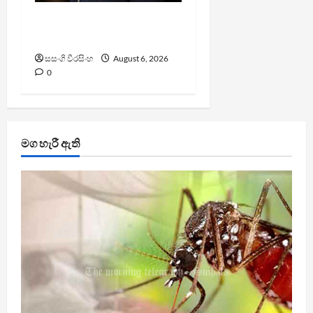
වැරදි පිළිගත් FIFA සභාපති
ප්‍රසිද්ධියේ සමාව අයදියි
සසංගි වීරසිංහ
August 6, 2026
0
මග හැරී ඇති