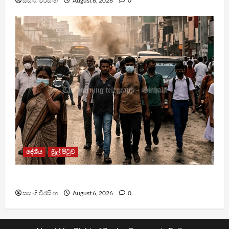
සසංගි වීරසිංහ
August 6, 2026
0
දේශීය
මුල් පිටුව
වායු දූෂණයෙන් වසරකට මරණ 7,000ක්
සසංගි වීරසිංහ
August 6, 2026
0