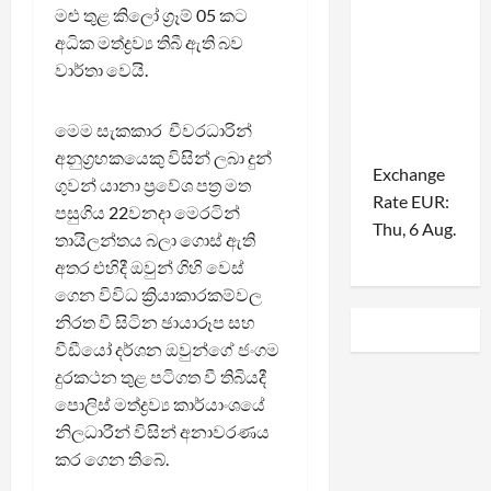
මළු තුළ කිලෝ ග්‍රෑම් 05 කට
අධික මත්ද්‍රව්‍ය තිබී ඇති බව
වාර්තා වෙයි.
මෙම සැකකාර චීවරධාරින්
අනුග්‍රහකයෙකු විසින් ලබා දුන්
Exchange
ගුවන් යානා ප්‍රවේශ පත්‍ර මත
Rate
EUR
:
පසුගිය 22වනදා මෙරටින්
Thu, 6 Aug.
තායිලන්තය බලා ගොස් ඇති
අතර එහිදී ඔවුන් ගිහි වෙස්
ගෙන විවිධ ක්‍රියාකාරකම්වල
නිරත වී සිටින ඡායාරූප සහ
වීඩීයෝ දර්ශන ඔවුන්ගේ ජංගම
දුරකථන තුළ පටිගත වී තිබියදී
පොලිස් මත්ද්‍රව්‍ය කාර්යාංශයේ
නිලධාරීන් විසින් අනාවරණය
කර ගෙන තිබේ.