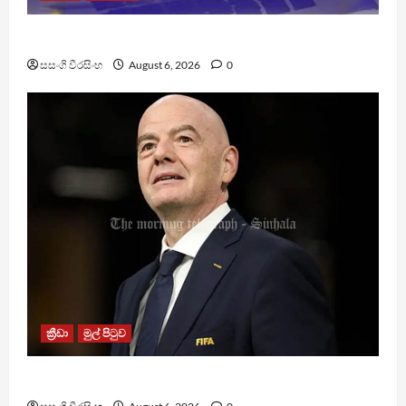
TM App යනු නීතිවිරෝධී පිරමීඩ යෝජනා ක්‍රමයක්
සසංගි වීරසිංහ
August 6, 2026
0
ක්‍රීඩා
මුල් පිටුව
වැරදි පිළිගත් FIFA සභාපති ප්‍රසිද්ධියේ සමාව අයදියි