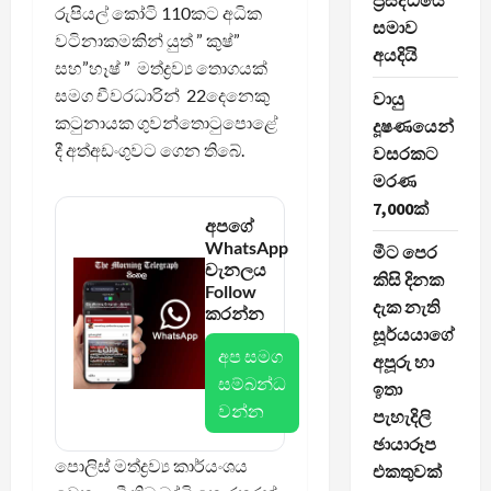
ප්‍රසිද්ධියේ
රුපියල් කෝටි 110කට අධික
සමාව
වටිනාකමකින් යුත් ” කුෂ්”
අයදියි
සහ”හෑෂ් ” මත්ද්‍රව්‍ය තොගයක්
සමග චීවරධාරින් 22දෙනෙකු
වායු
කටුනායක ගුවන්තොටුපොළේ
දූෂණයෙන්
දී අත්අඩංගුවට ගෙන තිබේ.
වසරකට
මරණ
7,000ක්
අපගේ
WhatsApp
මීට පෙර
චැනලය
කිසි දිනක
Follow
දැක නැති
කරන්න
සූර්යයාගේ
අප සමග
අපූරු හා
සම්බන්ධ
ඉතා
වන්න
පැහැදිලි
ඡායාරූප
පොලිස් මත්ද්‍රව්‍ය කාර්යංශය
එකතුවක්