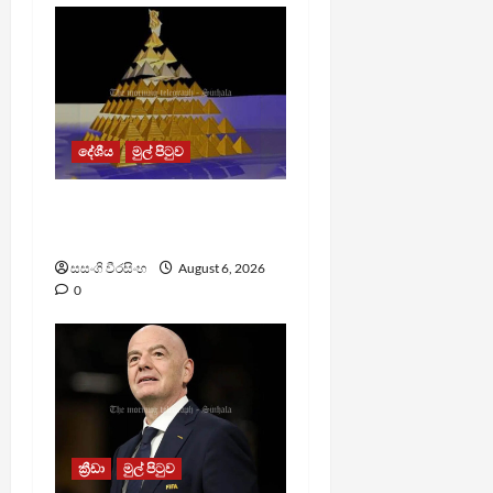
දේශීය
මුල් පිටුව
TM App යනු නීතිවිරෝධී
පිරමීඩ යෝජනා ක්‍රමයක්
සසංගි වීරසිංහ
August 6, 2026
0
ක්‍රීඩා
මුල් පිටුව