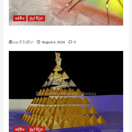
දේශීය
මුල් පිටුව
ඩෙංගු මරණ 63 දක්වා ඉහළට
සසංගි වීරසිංහ
August 6, 2026
0
දේශීය
මුල් පිටුව