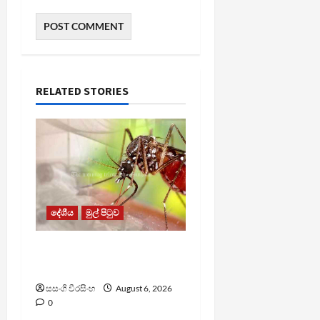
RELATED STORIES
දේශීය
මුල් පිටුව
ඩෙංගු මරණ 63 දක්වා
ඉහළට
සසංගි වීරසිංහ
August 6, 2026
0