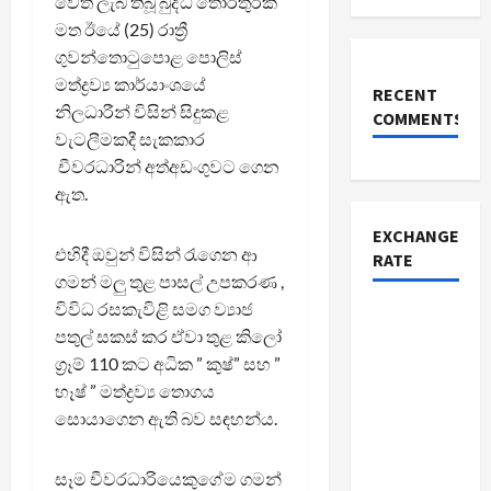
වෙත ලැබී තිබූ බුද්ධි තොරතුරක්
මත ඊයේ (25) රාත්‍රී
ගුවන්තොටුපොළ පොලිස්
මත්ද්‍රව්‍ය කාර්යාංශයේ
RECENT
නිලධාරීන් විසින් සිදුකළ
COMMENTS
වැටලීමකදී සැකකාර
චීවරධාරින් අත්අඩංගුවට ගෙන
ඇත.
EXCHANGE
එහිදී ඔවුන් විසින් රැගෙන ආ
RATE
ගමන් මලු තුළ පාසල් උපකරණ ,
විවිධ රසකැවිළි සමග ව්‍යාජ
පතුල් සකස් කර ඒවා තුළ කිලෝ
ග්‍රෑම් 110 කට අධික ” කුෂ්” සහ ”
හෑෂ් ” මත්ද්‍රව්‍ය තොගය
සොයාගෙන ඇති බව සඳහන්ය.
සෑම චීවරධාරියෙකුගේම ගමන්