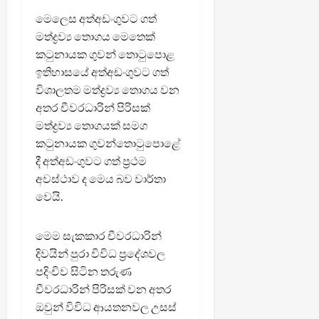
මෙලෙස අත්අඩංගුවට ගත්
මත්ද්‍රව්‍ය තොගය මෙතෙක්
කටුනායක ගුවන් තොටුපොළ
ඉතිහාසයේ අත්අඩංගුවට ගත්
විශාලතම මත්ද්‍රව්‍ය තොගය වන
අතර චීවරධාරින් පිරිසක්
මත්ද්‍රව්‍ය තොගයක් සමග
කටුනායක ගුවන්තොටුපොළේ
දී අත්අඩංගුවට ගත් ප්‍රථම
අවස්ථාව ද මෙය බව වාර්තා
වෙයි.
මෙම සැකකාර චීවරධාරින්
දිවයින් පුරා විවිධ ප්‍රදේශවල
පදිංචිව සිටින තරුණ
චීවරධාරින් පිරිසක් වන අතර
ඔවුන් විවිධ ආයතනවල උසස්