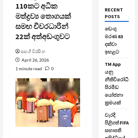
110කට අධික
RECENT
මත්ද්‍රව්‍ය තොගයක්
POSTS
සමඟ චීවරධාරින්
ඩෙංගු
22ක් අත්අඩංගුවට
මරණ 63
දක්වා
සසංගි වීරසිංහ
ඉහළට
April 26, 2026
TM App
1 minute read
0
යනු
නීතිවිරෝධී
පිරමීඩ
යෝජනා
ක්‍රමයක්
වැරදි
පිළිගත් FIFA
සභාපති