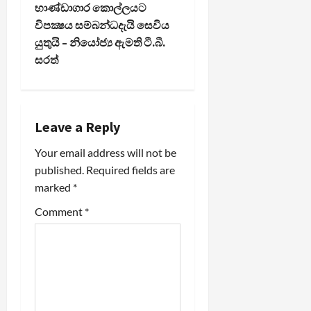
n
භාණ්ඩාගාර කොල්ලයට
විපක්‍ෂය සම්බන්ධදැයි සෙවිය
a
යුතුයි – නියෝජ්‍ය ඇමති ටී.බී.
සරත්
v
i
g
Leave a Reply
a
Your email address will not be
published.
Required fields are
t
marked
*
i
Comment
*
o
n