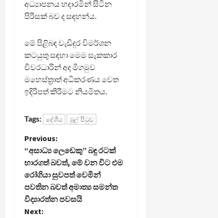
අධ්‍යාපනය හදාරමින් සිටින
පිරිසක් බව ද සඳහන්ය.
මේ පිළිබඳ වැඩිදුර විමර්ශන
කටයුතු සඳහා මෙම සැකකාර
චීවරධාරින් අද මීගමුව
මහෙස්ත්‍රාත් අධිකරණය වෙත
ඉදිරිපත් කිරීමට නියමිතය.
Tags:
දේශීය
මුල් පිටුව
P
Previous:
“අසාධ්‍ය ලෙඩෙකු” බඳු රටක්
o
භාරගත් බවත්, මේ වන විට එම
රෝගියා සුවපත් වෙමින්
s
පවතින බවත් අමාත්‍ය සමන්ත
t
විද්‍යාරත්න පවසයි
Next: