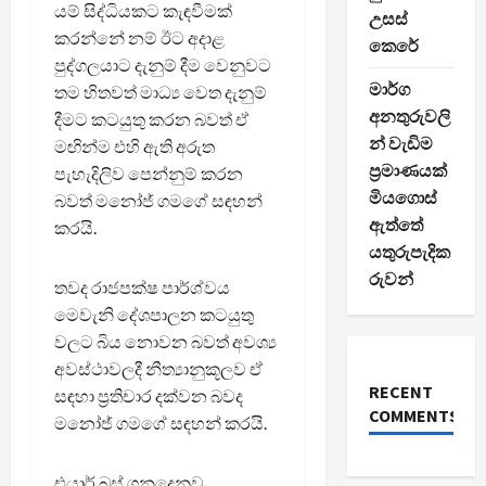
යම් සිද්ධියකට කැඳවීමක්
උසස්
කරන්නේ නම් ඊට අදාළ
කෙරේ
පුද්ගලයාට දැනුම් දීම වෙනුවට
මාර්ග
තම හිතවත් මාධ්‍ය වෙත දැනුම්
අනතුරුවලි
දීමට කටයුතු කරන බවත් ඒ
න් වැඩිම
මඟින්ම එහි ඇති අරුත
ප්‍රමාණයක්
පැහැදිලිව පෙන්නුම් කරන
මියගොස්
බවත් මනෝජ් ගමගේ සඳහන්
ඇත්තේ
කරයි.
යතුරුපැදික
රුවන්
තවද රාජපක්ෂ පාර්ශ්වය
මෙවැනි දේශපාලන කටයුතු
වලට බිය නොවන බවත් අවශ්‍ය
අවස්ථාවලදී නීත්‍යානුකූලව ඒ
RECENT
සඳහා ප්‍රතිචාර දක්වන බවද
COMMENTS
මනෝජ් ගමගේ සඳහන් කරයි.
එයාර් බස් ගනුදෙනුව