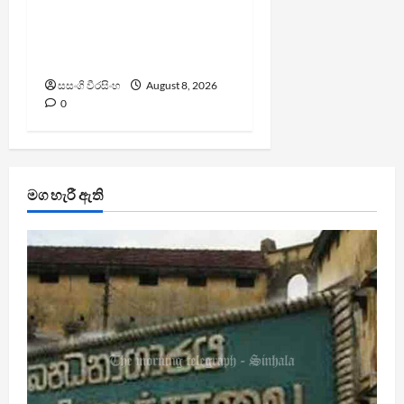
වැඩි කළාද ? – ආර්ථික
සංවර්ධන නි. ඇමති කරුණු
පහදයි
සසංගි වීරසිංහ
August 8, 2026
0
මග හැරී ඇති