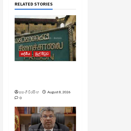
RELATED STORIES
දේශීය
මුල් පිටුව
බන්ධනාගාර රුඳවියන්ගේ
ගැටලු සොයා බැලීමට
ඒකාබද්ධ යාන්ත්‍රණයක්
සසංගි වීරසිංහ
August 8, 2026
0