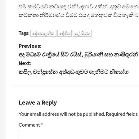
එම කමිටුවේ කටයුතු විනිවිදභාවයකින් යුතුව මෙහෙ
කටකතා නිර්මාණය වීමට එය ද හේතුවක් විය හැකි බව
Tags:
දේශපාලනික
දේශීය
මුල් පිටුව
P
Previous:
අද මධ්‍යම රාත්‍රියේ සිට රයිස්, බුරියානි සහ නාසිගුර
o
Next:
s
කපිල චන්ද්‍රසේන අත්අඩංගුවට ගැනීමට නියෝග
t
n
Leave a Reply
a
Your email address will not be published.
Required field
v
Comment
*