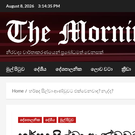
Skip
August 8, 2026
3:14:36 PM
to
content
නිරවද්‍ය වාර්තාකරණයෙන් ප්‍රබෝධමත් වෙනසක්
මුල් පිටුව
දේශීය
දේශපාලනික
ලොව වටා
ක්‍රීඩා
Home
හර්ෂද සිල්වා ආණ්ඩුවට එක්වෙනවාද? නැද්ද?
දේශපාලනික
දේශීය
මුල් පිටුව