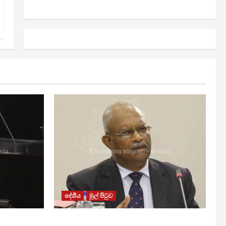
දේශීය
මුල් පිටුව
වැඩි කළාද ?
ශානි අබේසේකර නියෝජ්‍ය පොලිස්පති