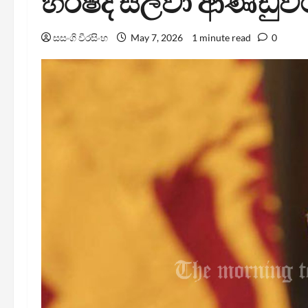
හර්ෂද සිල්වා ආණ්ඩු
සසංගි වීරසිංහ
May 7, 2026
1 minute read
0