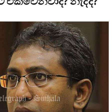
වට එක්වෙනවාද? නැද්ද?