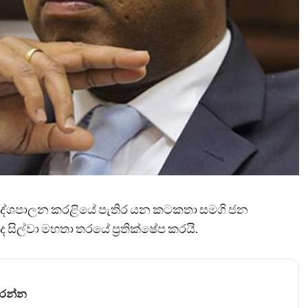
 දේශපාලන කරළියේ පැතිර යන කටකතා සමගි ජන
ද සිල්වා මහතා තරයේ ප්‍රතික්ෂේප කරයි.
කරන්න