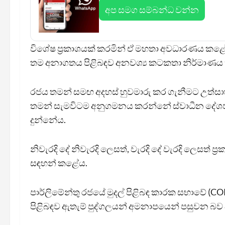
අප සමග සම්බන්ධ වන්න
විශේෂ ප්‍රකාශයක් කරමින් ඒ මහතා අවධාරණය කළේ
තම අනාගතය පිළිබඳව අනවශ්‍ය කටකතා නිර්මාණය ක
රජය තමන් සමඟ අදහස් හුවමාරු කර ගැනීමට උත්සා
තමන් සැමවිටම අනුගමනය කරන්නේ ස්වාධීන දේශපාලන
දුන්නේය.
නිවැරදි දේ නිවැරදි ලෙසත්, වැරදි දේ වැරදි ලෙසත් ප්‍
සඳහන් කළේය.
පාර්ලිමේන්තු රජයේ මුදල් පිළිබඳ කාරක සභාවේ 
පිළිබඳව ඇතැම් පුද්ගලයන් අමනාපයෙන් පසුවන බව ද