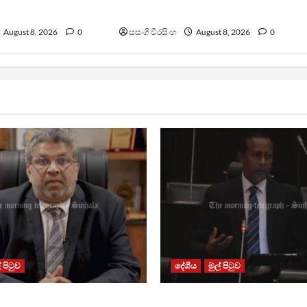
ඇමති කරුණු පහදයි
August 8, 2026
0
සසංගි වීරසිංහ
August 8, 2026
0
් පිටුව
දේශීය
මුල් පිටුව
වල ඇතිවු සිද්ධීන් ගැන
පාර්ලිමේන්තු මන්ත්‍රී වැටුප 