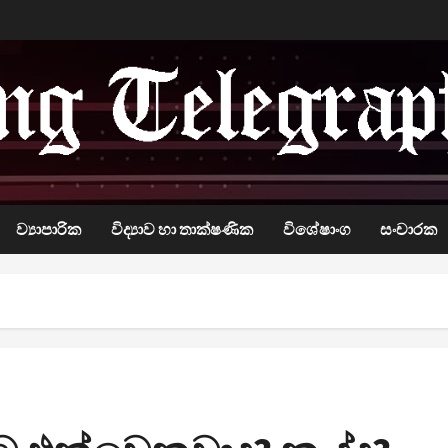
ව්‍යාපාරික
විද්‍යාව හා තාක්ෂණික
විශේෂාංග
සංචාරක