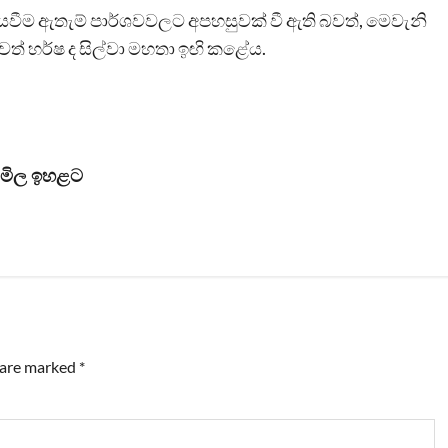
යවීම ඇතැම් පාර්ශවවලට අපහසුවක් වී ඇති බවත්, මෙවැනි
ත් හර්ෂ ද සිල්වා මහතා ඉඟි කළේය.
න් මිල ඉහළට
s are marked
*