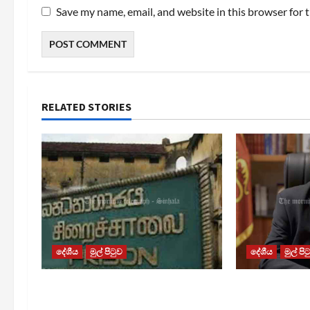
Save my name, email, and website in this browser for 
RELATED STORIES
දේශීය
මුල් පිටුව
දේශීය
මුල් පි
බන්ධනාගාර රුඳවියන්ගේ ගැටලු
බන්ධනාගාරවල 
සොයා බැලීමට ඒකාබද්ධ
ගැන අධිකරණ