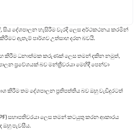
, සිය දේශපාලන හැසිරීම වැරදි ලෙස අර්ථකථනය කරමින්
ිරීමට ඇතැම් පාර්ශව උත්සාහ දරන බවයි.
හ කිරීම ධනාත්මක කරුණක් ලෙස තමන් දකින නමුත්,
 ප්‍රවේශයක් බව මන්ත්‍රීවරයා මෙහිදී පෙන්වා
රකාශ කිරීම තම දේශපාලන ප්‍රතිපත්තිය බව ඔහු වැඩිදුරටත්
(COPF) සභාපතිවරයා ලෙස තමන් කටයුතු කරන ආකාරය
 ඔහු පැවසීය.