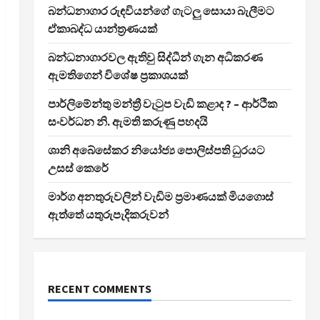
බන්ධනාගාර රුඳවියන්ගේ ගැටලු සොයා බැලීමට
ඒකාබද්ධ යාන්ත්‍රණයක්
බන්ධනාගාරවල ඇතිවු සිද්ධීන් ගැන අධිකරණ
ඇමතිගෙන් විශේෂ ප්‍රකාශයක්
පාර්ලිමේන්තු මන්ත්‍රී වැටුප වැඩි කළාද ? – ආර්ථික
සංවර්ධන නි. ඇමති කරුණු පහදයි
ශානි අබේසේකර නියෝජ්‍ය පොලිස්පති ධුරයට
උසස් කෙරේ
මාර්ග අනතුරුවලින් වැඩිම ප්‍රමාණයක් මියගොස්
ඇත්තේ යතුරුපැදිකරුවන්
RECENT COMMENTS