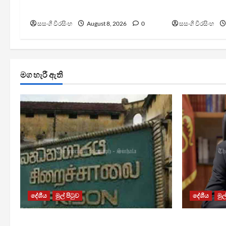
යාන්ත්‍රණයක්
ප්‍රකාශයක්
සසංගි වීරසිංහ
August 8, 2026
0
සසංගි වීරසිංහ
මග හැරී ඇති
දේශීය
මුල් පිටුව
දේශීය
මුල
බන්ධනාගාර රුඳවියන්ගේ ගැටලු සොයා
බන්ධනාගාර