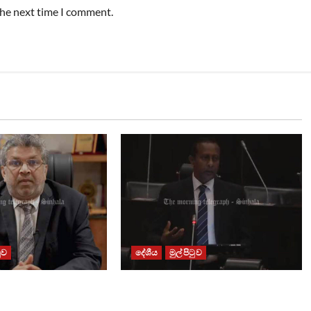
the next time I comment.
ටුව
දේශීය
මුල් පිටුව
ඇතිවු සිද්ධීන්
පාර්ලිමේන්තු මන්ත්‍රී වැටුප වැඩි
 ඇමතිගෙන් විශේෂ
කළාද ? – ආර්ථික සංවර්ධන නි.