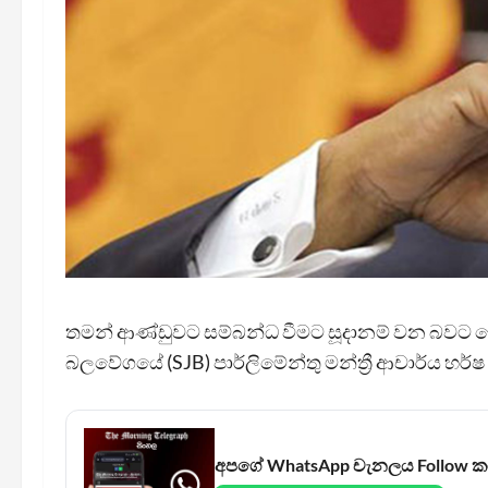
තමන් ආණ්ඩුවට සම්බන්ධ වීමට සූදානම් වන බවට
බලවේගයේ (SJB) පාර්ලිමේන්තු මන්ත්‍රී ආචාර්ය හර්ෂ 
අපගේ WhatsApp චැනලය Follow 