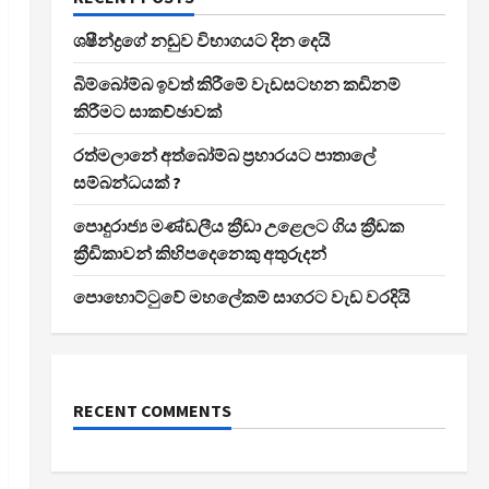
ශෂීන්ද්‍රගේ නඩුව විභාගයට දින දෙයි
බිම්බෝම්බ ඉවත් කිරීමේ වැඩසටහන කඩිනම්
කිරීමට සාකච්ඡාවක්
රත්මලානේ අත්බෝම්බ ප්‍රහාරයට පාතාලේ
සම්බන්ධයක් ?
පොදුරාජ්‍ය මණ්ඩලීය ක්‍රීඩා උළෙලට ගිය ක්‍රීඩක
ක්‍රීඩිකාවන් කිහිපදෙනෙකු අතුරුදන්
පොහොට්ටුවේ මහලේකම් සාගරට වැඩ වරදියි
RECENT COMMENTS