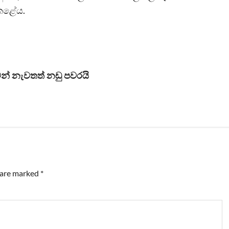
කළේය.
ෙන් නැවතත් නඩු පවරයි
s are marked
*