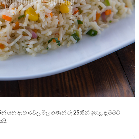
නාසිගුරන් යන ආහාරවල මිල ගණන් රු 25කින් ඉහළ දැමීමට
යි.