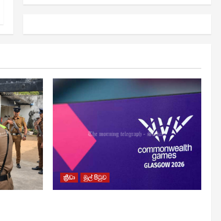
ක්‍රීඩා
මුල් පිටුව
ාරයට
පොදුරාජ්‍ය මණ්ඩලීය ක්‍රීඩා උළෙලට ගිය
ක්‍රීඩක ක්‍රීඩිකාවන් කිහිපදෙනෙකු