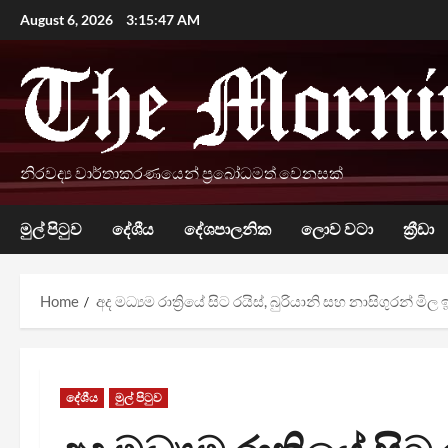
Skip
August 6, 2026
3:15:48 AM
to
content
නිරවද්‍ය වාර්තාකරණයෙන් ප්‍රබෝධමත් වෙනසක්
මුල් පිටුව
දේශීය
දේශපාලනික
ලොව වටා
ක්‍රීඩා
Home
අද මධ්‍යම රාත්‍රියේ සිට රයිස්, බුරියානි සහ නාසිගුරන් මි
දේශීය
මුල් පිටුව