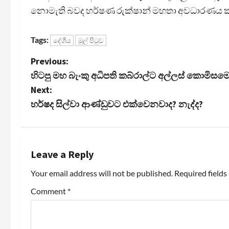
නොමැති බවද හර්ෂණ රුක්ෂාන් මහතා අවධාරණය 
Tags:
දේශීය
මුල් පිටුව
P
Previous:
හිටපු මහ බැංකු අධිපති කබ්රාල්ට අල්ලස් කොමිසම
o
Next:
s
හර්ෂද සිල්වා ආණ්ඩුවට එක්වෙනවාද? නැද්ද?
t
n
Leave a Reply
a
Your email address will not be published.
Required field
v
Comment
*
i