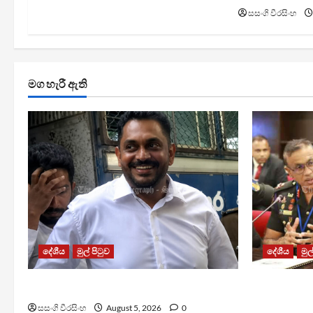
සසංගි වීරසිංහ
මග හැරී ඇති
දේශීය
මුල් පිටුව
දේශීය
මුල
ශෂීන්ද්‍රගේ නඩුව විභාගයට දින දෙයි
බිම්බෝම්බ
කඩිනම් කි
සසංගි වීරසිංහ
August 5, 2026
0