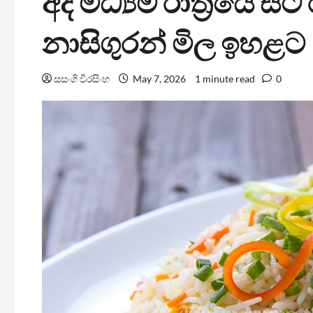
අද මධ්‍යම රාත්‍රියේ සිට
නාසිගුරන් මිල ඉහළට
සසංගි වීරසිංහ
May 7, 2026
1 minute read
0