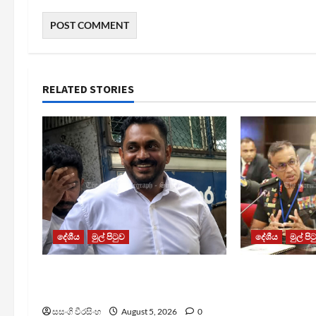
RELATED STORIES
දේශීය
මුල් පිටුව
දේශීය
මුල් පි
ශෂීන්ද්‍රගේ නඩුව විභාගයට දින
බිම්බෝම්බ ඉව
දෙයි
වැඩසටහන කඩ
සාකච්ඡාවක්
සසංගි වීරසිංහ
August 5, 2026
0