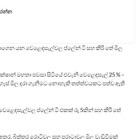
කරන්න
ාගෙන යන වෙළෙඳසැල්වල ප්ලේන් ටී සහ කිරි තේ මිල
්ෂාන් මහතා පවසා සිටියේ එවැනි වෙළෙඳසැල් 25 % –
් ගෑස් මිල දරා ගැනීමට නොහැකි තත්ත්වයකට පත්ව ඇති
ෙළෙඳසැල්වල ප්ලේන් ටී එකක් රු 5කින් සහ කිරි තේ
 අතර, බිත්තර රොටිවල සහ පරාටාවල මිල වැඩිවීමක්