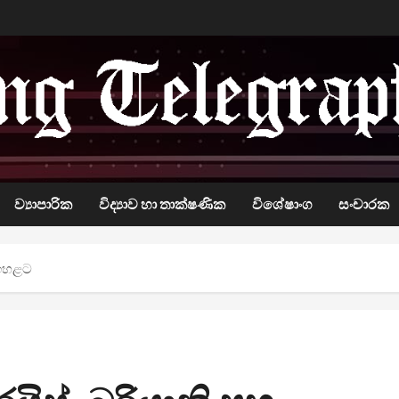
ව්‍යාපාරික
විද්‍යාව හා තාක්ෂණික
විශේෂාංග
සංචාරක
ල ඉහළට