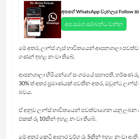
අපගේ WhatsApp චැනලය Follow 
අප සමග සම්බන්ධ වන්න
මේ අතර, ලාෆ්ස් ගෑස් භාවිතයෙන් ආපනශාලා පවත්ව
ගණන් ඉහළ නංවා තිබේ.
ආපනශාලා හිමියන්ගේ සංගමයේ සභාපති, හර්ෂණ රුක
30% ත් අතර ප්‍රමාණයක් පවතින අතර, ඔවුන්ට ලාෆ්ස
බවය.
ඒ අනුව ලාෆ්ස් භාවිතයෙන් පවත්වාගෙන යනු ලබන ව
එකක් රු 10කින් ඉහළ නංවා තිබේ.
මේ අතර කෙටි ආහාර වර්ග රු 5කින් ඉහළ නංවා ඇති