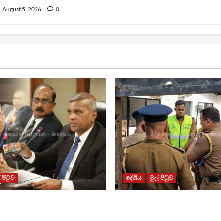
August 5, 2026
0
් පිටුව
දේශීය
මුල් පිටුව
 ඉවත් කිරීමේ වැඩසටහන
රත්මලානේ අත්බෝම්බ ප්‍රහ
රීමට සාකච්ඡාවක්
පාතාලේ සම්බන්ධයක් ?