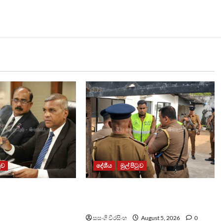
ටුව
දේශීය
මුල් පිටුව
ත් කිරීමේ
රත්මලානේ අත්බෝම්බ ප්‍රහාරයට
ිනම් කිරීමට
පාතාලේ සම්බන්ධයක් ?
සසංගි වීරසිංහ
August 5, 2026
0