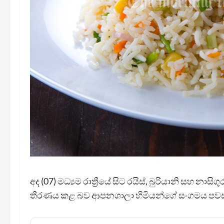
අද (07) මධ්‍යම රාත්‍රීයේ සිට රයිස්, බුරියානි සහ 
තීරණය කළ බව ආපනශාලා හිමියන්ගේ සංගමය පවස