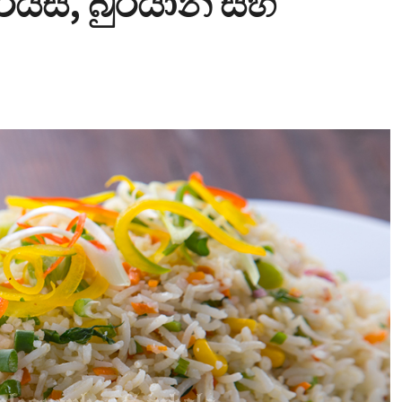
 රයිස්, බුරියානි සහ