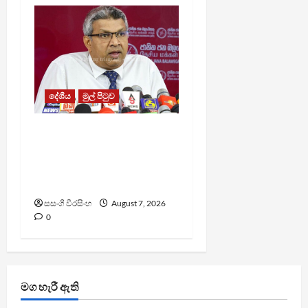
දේශීය
මුල් පිටුව
වෙඩිතැබීමක් සිදුකර
කුරුවිට නොසන්සුන්තාව
පාලනය කරයි – අධිකරණ
ඇමති
සසංගි වීරසිංහ
August 7, 2026
0
මග හැරී ඇති