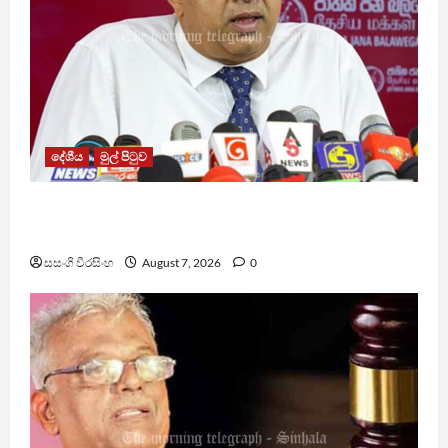
දේශීය
මුල් පිටුව
වෙඩිතැබීමක් සිදුකර කුරුවිට නොසන්සුන්තාව
පාලනය කරයි – අධිකරණ ඇමති
සසංගි වීරසිංහ
August 7, 2026
0