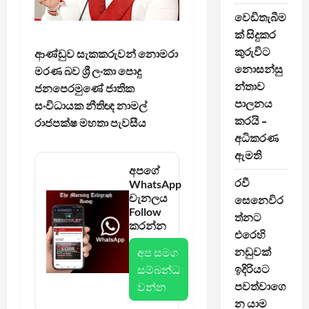
වෙඩිතැබීම
ක් සිදුකර
කුරුවිට
ආණ්ඩුව සැකකරුවන් නොමරා
නොසන්සු
මරණ බව ශ්‍රී ලංකා පොදු
න්තාව
ජනපෙරමුණේ ජාතික
පාලනය
සංවිධායක නීතිඥ නාමල්
කරයි –
රාජපක්ෂ මහතා පැවසීය
අධිකරණ
ඇමති
අපගේ
රවී
WhatsApp
චැනලය
සෙනෙවිර
Follow
ත්නට
කරන්න
එරෙහි
නඩුවක්
අප සමග
ඉදිරියට
සම්බන්ධ
පවත්වාගෙ
වන්න
න යාම