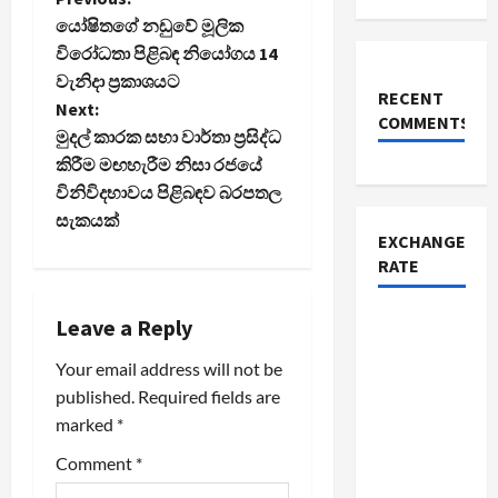
P
යෝෂිතගේ නඩුවේ මූලික
o
විරෝධතා පිළිබඳ නියෝගය 14
වැනිදා ප්‍රකාශයට
s
RECENT
Next:
COMMENTS
t
මුදල් කාරක සභා වාර්තා ප්‍රසිද්ධ
කිරීම මඟහැරීම නිසා රජයේ
n
විනිවිදභාවය පිළිබඳව බරපතල
සැකයක්
a
EXCHANGE
RATE
v
i
Leave a Reply
Your email address will not be
g
published.
Required fields are
a
marked
*
t
Comment
*