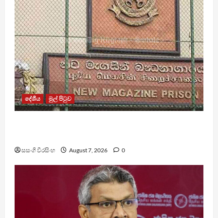
දේශීය
මුල් පිටුව
මැගසින් බන්ධනාගාරයේ ගැටුමින් රෝහල් ගත කළ
රැඳවියෙකු මරුට
සසංගි වීරසිංහ
August 7, 2026
0