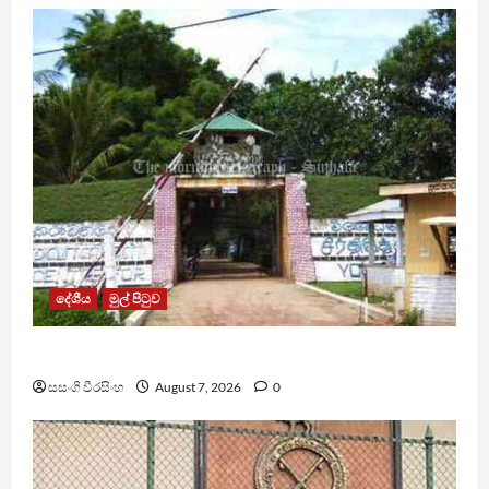
දේශීය
මුල් පිටුව
පල්ලන්සේන බන්ධනාගාරයේ නොසන්සුන්තාවක්
සසංගි වීරසිංහ
August 7, 2026
0