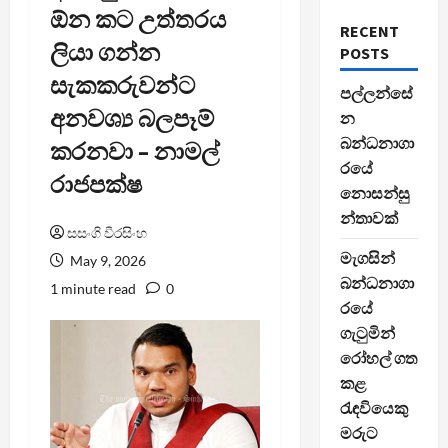
ඕන කට උත්තරය
RECENT
ලියා ගන්න
POSTS
සැකකරුවන්ට
පල්ලන්සේ
අනවශ්‍ය බලපෑම්
න
බන්ධනාගා
කරනවා – නාමල්
රයේ
රාජපක්ෂ
නොසන්සු
න්තාවක්
සසංගි වීරසිංහ
මැගසින්
May 9, 2026
බන්ධනාගා
1 minute read
0
රයේ
ගැටුමින්
රෝහල් ගත
කළ
රැඳවියෙකු
මරුට