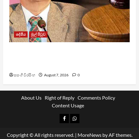
දේශීය
මුල් පිටුව
රවී සෙනෙවිරත්නට එරෙහි නඩුවක් ඉදිරියට
පවත්වාගෙන යාම වළක්වාලමින් අතුරු තහනම්
නියෝගයක්
සසංගි වීරසිංහ
August 7, 2026
0
About Us
Right of Reply
Comments Policy
Content Usage
Facebook
Whatsapp
Copyright © All rights reserved.
|
MoreNews
by AF themes.