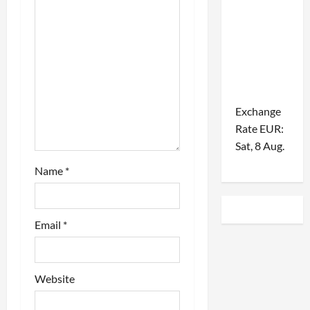
i
o
n
Exchange
Rate
EUR
:
Sat, 8 Aug.
Name
*
Email
*
Website