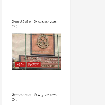
පල්ලන්සේන
බන්ධනාගාරයේ
නොසන්සුන්තාවක්
සසංගි වීරසිංහ
August 7, 2026
0
දේශීය
මුල් පිටුව
මැගසින් බන්ධනාගාරයේ
ගැටුමින් රෝහල් ගත කළ
රැඳවියෙකු මරුට
සසංගි වීරසිංහ
August 7, 2026
0