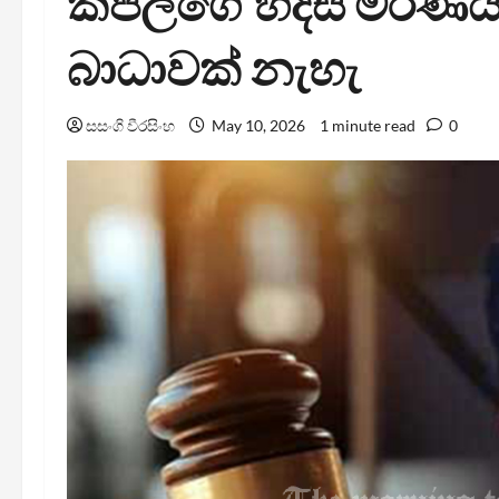
කපිලගේ හදිසි මරණය 
බාධාවක් නැහැ
සසංගි වීරසිංහ
May 10, 2026
1 minute read
0