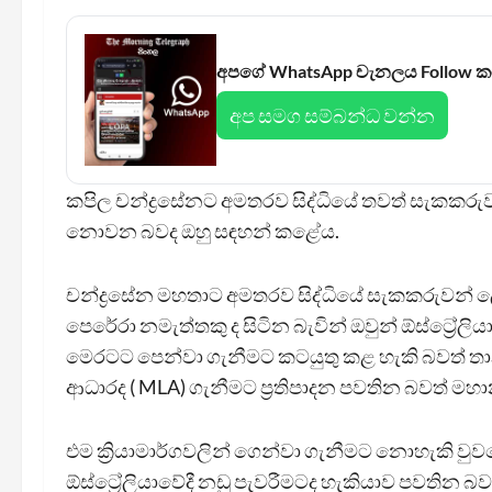
අපගේ WhatsApp චැනලය Follow 
අප සමග සම්බන්ධ වන්න
කපිල චන්ද්‍රසේනට අමතරව සිද්ධියේ තවත් සැකකරු
නොවන බවද ඔහු සඳහන් කළේය.
චන්ද්‍රසේන මහතාට අමතරව සිද්ධියේ සැකකරුවන් ලෙ
පෙරේරා නමැත්තකු ද සිටින බැවින් ඔවුන් ඕස්ට්‍රේලි
මෙරටට පෙන්වා ගැනීමට කටයුතු කළ හැකි බවත් තාන
ආධාරද ( MLA) ගැනීමට ප්‍රතිපාදන පවතින බවත් ම
එම ක්‍රියාමාර්ගවලින් ගෙන්වා ගැනීමට නොහැකි වුව
ඕස්ට්‍රේලියාවේදී නඩු පැවරීමටද හැකියාව පවතින 