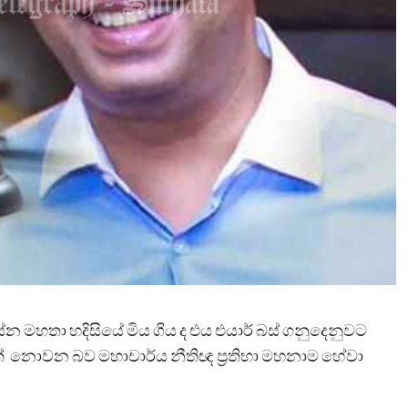
‍රසේන මහතා හදිසියේ මිය ගිය ද එය එයාර් බස් ගනුදෙනුවට
ක් නොවන බව මහාචාර්ය නීතිඥ ප්‍රතිභා මහනාම හේවා