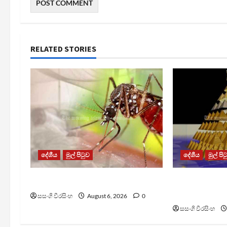
RELATED STORIES
දේශීය
මුල් පිටුව
දේශීය
මුල් පි
ඩෙංගු මරණ 63 දක්වා ඉහළට
TM App යනු න
යෝජනා ක්‍රම
සසංගි වීරසිංහ
August 6, 2026
0
සසංගි වීරසිංහ