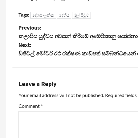
Tags:
දේශපාලනික
දේශීය
මුල් පිටුව
P
Previous:
කලාපීය යුද්ධය අවසන් කිරීමේ අමෙරිකානු යෝජනාව
o
Next:
s
ඩිජිටල් මෝටර් රථ රක්ෂණ කාඩ්පත් සම්බන්ධයෙන
t
n
Leave a Reply
a
Your email address will not be published.
Required field
v
Comment
*
i
g