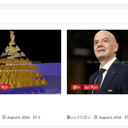
් පිටුව
ක්‍රීඩා
මුල් පිටුව
 නීතිවිරෝධී පිරමීඩ
වැරදි පිළිගත් FIFA සභාපති ප්‍ර
රමයක්
සමාව අයදියි
August 6, 2026
0
සසංගි වීරසිංහ
August 6, 2026