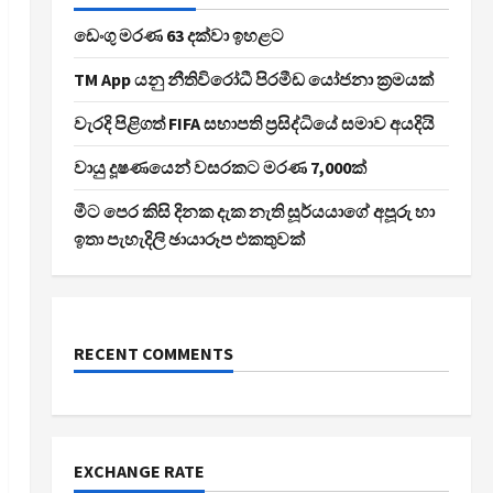
ඩෙංගු මරණ 63 දක්වා ඉහළට
TM App යනු නීතිවිරෝධී පිරමීඩ යෝජනා ක්‍රමයක්
වැරදි පිළිගත් FIFA සභාපති ප්‍රසිද්ධියේ සමාව අයදියි
වායු දූෂණයෙන් වසරකට මරණ 7,000ක්
මීට පෙර කිසි දිනක දැක නැති සූර්යයාගේ අපූරු හා
ඉතා පැහැදිලි ඡායාරූප එකතුවක්
RECENT COMMENTS
EXCHANGE RATE