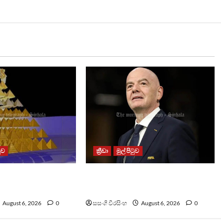
ටුව
ක්‍රීඩා
මුල් පිටුව
ීතිවිරෝධී පිරමීඩ
වැරදි පිළිගත් FIFA සභාපති
යක්
ප්‍රසිද්ධියේ සමාව අයදියි
August 6, 2026
0
සසංගි වීරසිංහ
August 6, 2026
0