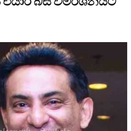
එයාර් බස් විමර්ශනයට