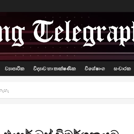
ව්‍යාපාරික
විද්‍යාව හා තාක්ෂණික
විශේෂාංග
සංචාරක
නැහැ