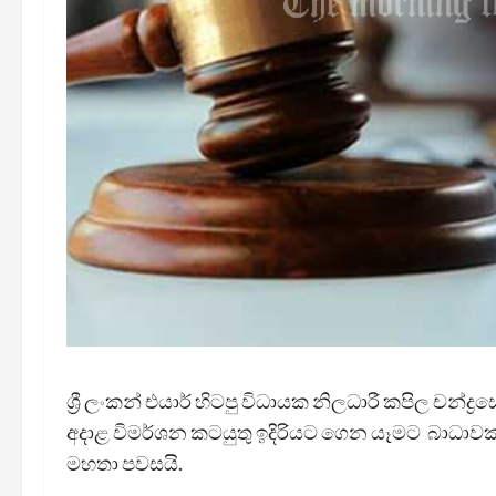
ශ්‍රී ලංකන් එයාර් හිටපු විධායක නිලධාරී කපිල චන්ද්
අදාළ විමර්ශන කටයුතු ඉදිරියට ගෙන යෑමට බාධාව
මහතා පවසයි.