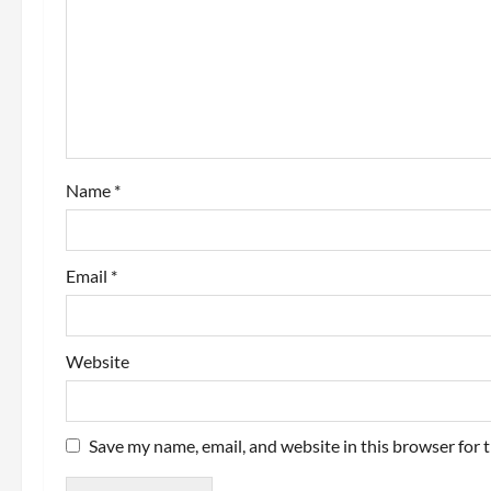
a
t
i
o
Name
*
n
Email
*
Website
Save my name, email, and website in this browser for 