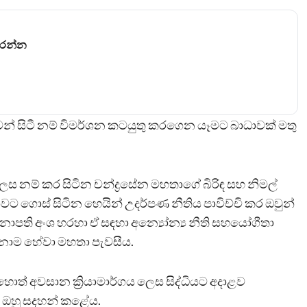
කරන්න
වන් සිටී නම් විමර්ශන කටයුතු කරගෙන යෑමට බාධාවක් මතු
ස නම් කර සිටින චන්ද්‍රසේන මහතාගේ බිරිඳ සහ නිමල්
යාවට ගොස් සිටින හෙයින් උදර්පණ නීතිය පාවිච්චි කර ඔවුන්
ාපති අංශ හරහා ඒ සඳහා අන්‍යෝන්‍ය නීති සහයෝගීතා
හානාම හේවා මහතා පැවසීය.
හොත් අවසාන ක්‍රියාමාර්ගය ලෙස සිද්ධියට අදාළව
බව ඔහු සදහන් කළේය.