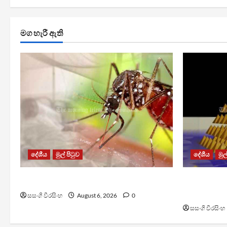
මග හැරී ඇති
දේශීය
මුල් පිටුව
දේශීය
මුල
ඩෙංගු මරණ 63 දක්වා ඉහළට
TM App යනු
යෝජනා ක්‍
සසංගි වීරසිංහ
August 6, 2026
0
සසංගි වීරසිංහ