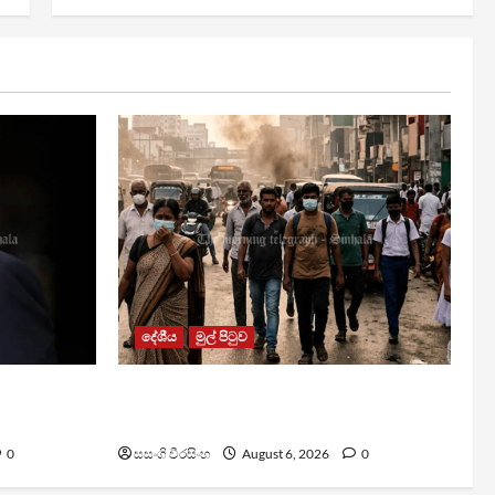
දේශීය
මුල් පිටුව
සිද්ධියේ
වායු දූෂණයෙන් වසරකට මරණ
7,000ක්
0
සසංගි වීරසිංහ
August 6, 2026
0