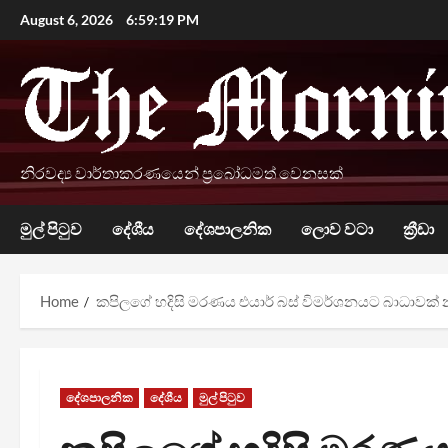
Skip
August 6, 2026
6:59:21 PM
to
content
නිරවද්‍ය වාර්තාකරණයෙන් ප්‍රබෝධමත් වෙනසක්
මුල් පිටුව
දේශීය
දේශපාලනික
ලොව වටා
ක්‍රීඩා
Home
කපිලගේ හදිසි මරණය එයාර් බස් විමර්ශනයට බාධාවක් 
දේශපාලනික
දේශීය
මුල් පිටුව