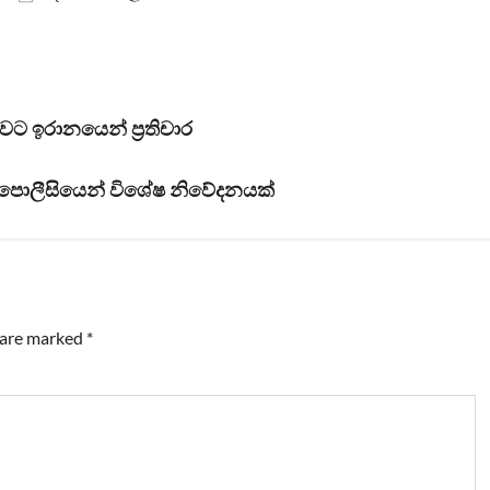
ට ඉරානයෙන් ප්‍රතිචාර
් පොලීසියෙන් විශේෂ නිවේදනයක්
s are marked
*