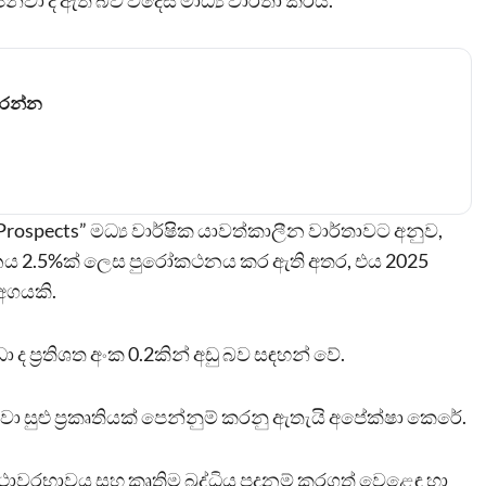
ා දී ඇති බව විදෙස් මාධ්‍ය වාර්තා කරයි.
කරන්න
Prospects” මධ්‍ය වාර්ෂික යාවත්කාලීන වාර්තාවට අනුව,
ධනය 2.5%ක් ලෙස පුරෝකථනය කර ඇති අතර, එය 2025
අගයකි.
්‍රතිශත අංක 0.2කින් අඩු බව සඳහන් වේ.
 සුළු ප්‍රකෘතියක් පෙන්නුම් කරනු ඇතැයි අපේක්ෂා කෙරේ.
ථාවරභාවය සහ කෘත්‍රිම බුද්ධිය පදනම් කරගත් වෙළෙඳ හා