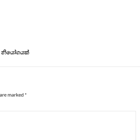
්න නියෝගයක්
s are marked
*