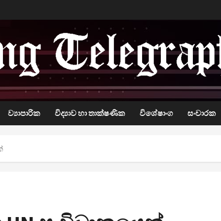
ව්‍යාපාරික
විද්‍යාව හා තාක්ෂණික
විශේෂාංග
සංචාරක
්