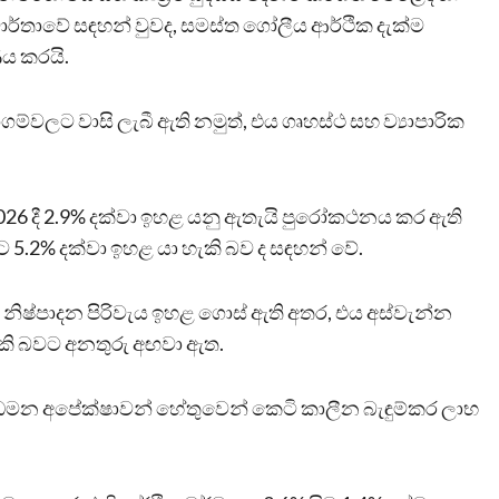
්තාවේ සඳහන් වුවද, සමස්ත ගෝලීය ආර්ථික දැක්ම
ණය කරයි.
ම්වලට වාසි ලැබී ඇති නමුත්, එය ගෘහස්ථ සහ ව්‍යාපාරික
26 දී 2.9% දක්වා ඉහළ යනු ඇතැයි පුරෝකථනය කර ඇති
5.2% දක්වා ඉහළ යා හැකි බව ද සඳහන් වේ.
 නිෂ්පාදන පිරිවැය ඉහළ ගොස් ඇති අතර, එය අස්වැන්න
ැකි බවට අනතුරු අඟවා ඇත.
ධමන අපේක්ෂාවන් හේතුවෙන් කෙටි කාලීන බැඳුම්කර ලාභ