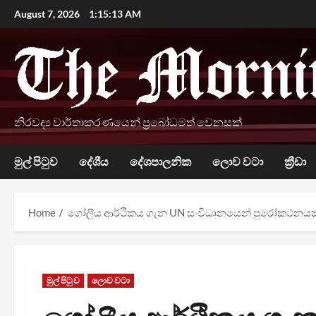
Skip
August 7, 2026
1:15:14 AM
to
content
නිරවද්‍ය වාර්තාකරණයෙන් ප්‍රබෝධමත් වෙනසක්
මුල් පිටුව
දේශීය
දේශපාලනික
ලොව වටා
ක්‍රීඩා
Home
ගෝලීය ආර්ථිකය ගැන UN සංවිධානයෙන් පුරෝකථනයක
මුල් පිටුව
ලොව වටා