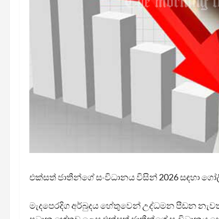
එක්සත් ජාතීන්ගේ සංවිධානය විසින් 2026 සඳහා ගෝ
මැදපෙරදිග අර්බුදය හේතුවෙන් උද්ධමන පීඩන නැවත