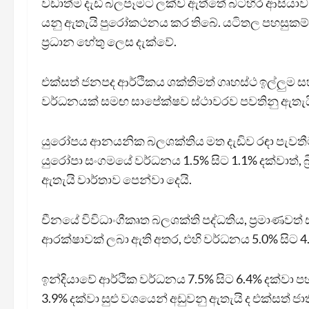
වඩාත්ම දැඩි බලපෑමට ලක්ව ඇත්තේ බටහිර ආසියාව 
යනු ඇතැයි පුරෝකථනය කර තිබේ. යටිතල පහසුකම්, 
ප්‍රධාන හේතු ලෙස දැක්වේ.
එක්සත් ජනපද ආර්ථිකය ශක්තිමත් ගෘහස්ථ ඉල්ලුම
වර්ධනයක් සමඟ සාපේක්ෂව ස්ථාවරව පවතිනු ඇතැය
යුරෝපය ආනයනික බලශක්තිය මත දැඩිව රඳා පැවතීම
යුරෝපා සංගමයේ වර්ධනය 1.5% සිට 1.1% දක්වාත්, බ්
ඇතැයි වාර්තාව පෙන්වා දෙයි.
චීනයේ විවිධාංගීකෘත බලශක්ති පද්ධතිය, ප්‍රමාණව
ආරක්ෂාවක් ලබා ඇති අතර, එහි වර්ධනය 5.0% සිට 4.
ඉන්දියාවේ ආර්ථික වර්ධනය 7.5% සිට 6.4% දක්වා පහ
3.9% දක්වා සුළු වශයෙන් අඩුවනු ඇතැයි ද එක්සත