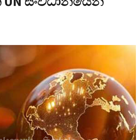
 UN සංවිධානයෙන්