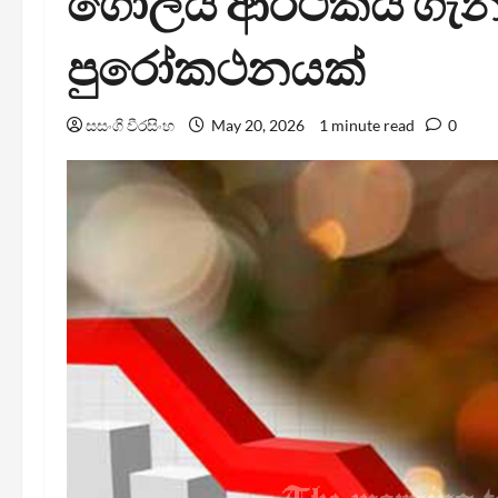
ගෝලීය ආර්ථිකය ගැන
පුරෝකථනයක්
සසංගි වීරසිංහ
May 20, 2026
1 minute read
0