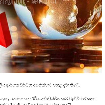
ලීය ආර්ථික වර්ධන අපේක්ෂාව පහළ දමා තිබේ.
 ඉහළ යාම සහ ආර්ථික අවිනිශ්චිතතාව වැඩිවීම ඒ සඳහා