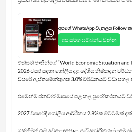
ප්‍රධාන හේතුව ලෙස එක්සත් ජාතීන්ගේ සංවිධානය පෙන්ව
අපගේ WhatsApp චැනලය Follow 
අප සමග සම්බන්ධ වන්න
එක්සත් ජාතීන්ගේ “World Economic Situation and 
2026 වසර සඳහා ගෝලීය දළ දේශීය නිෂ්පාදන වර්
වසරේ ඇස්තමේන්තුගත 3.0% වර්ධනයට වඩා පහළ 
එමෙන්ම ජනවාරි මාසයේ පළ කළ පුරෝකථනයට වඩා ද ප
2027 වසරේදී ගෝලීය ආර්ථිකය 2.8%ක මට්ටමක් දක්වා
ශක්තිමත් ශ්‍රම වෙළෙඳපොළ, පාරිභෝගික ඉල්ලුමේ ස්