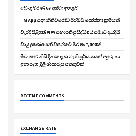
ඩෙංගු මරණ 63 දක්වා ඉහළට
TM App යනු නීතිවිරෝධී පිරමීඩ යෝජනා ක්‍රමයක්
වැරදි පිළිගත් FIFA සභාපති ප්‍රසිද්ධියේ සමාව අයදියි
වායු දූෂණයෙන් වසරකට මරණ 7,000ක්
මීට පෙර කිසි දිනක දැක නැති සූර්යයාගේ අපූරු හා
ඉතා පැහැදිලි ඡායාරූප එකතුවක්
RECENT COMMENTS
EXCHANGE RATE