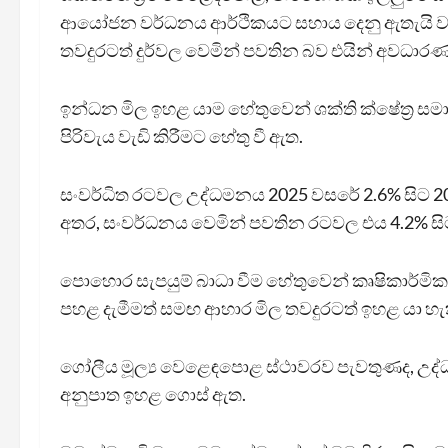
ආයෝජන වර්ධනය ආර්ථිකයට සහාය දෙනු ඇතැයි වාර
තවදුරටත් දුර්වල වෙමින් පවතින බව එයින් අවධාර
ඉන්ධන මිල ඉහළ යාම හේතුවෙන් ශක්ති ක්ෂේත්‍ර සමාග
පිරිවැය වැඩි කිරීමට හේතු වී ඇත.
සංවර්ධිත රටවල උද්ධමනය 2025 වසරේ 2.6% සිට 20
අතර, සංවර්ධනය වෙමින් පවතින රටවල එය 4.2% සිට 
පොහොර සැපයුම් බාධා වීම හේතුවෙන් කෘෂිකාර්මික
පහළ දැමීමත් සමඟ ආහාර මිල තවදුරටත් ඉහළ යා හ
ගෝලීය මූල්‍ය වෙළෙඳපොළ ස්ථාවරව පැවතුණද, උද්
අනුපාත ඉහළ ගොස් ඇත.