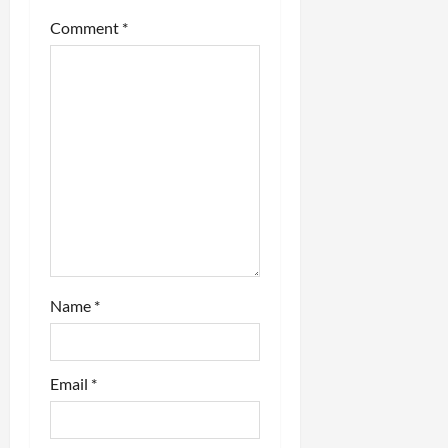
a
Comment
*
t
i
o
n
Name
*
Email
*