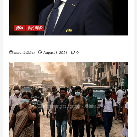
ක්‍රීඩා
මුල් පිටුව
වැරදි පිළිගත් FIFA සභාපති ප්‍රසිද්ධියේ සමාව අයදියි
සසංගි වීරසිංහ
August 6, 2026
0