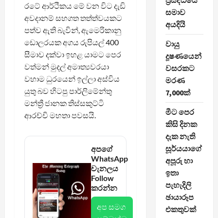
ප්‍රසිද්ධියේ
රටේ ආර්ථිකය මේ වන විට දැඩි
සමාව
අවදානම් සහගත තත්ත්වයකට
අයදියි
පත්ව ඇති බැවින්, ඇමෙරිකානු
ඩොලරයක අගය රුපියල් 400
වායු
සීමාව දක්වා ඉහළ යාමට පෙර
දූෂණයෙන්
වත්මන් මුදල් අමාත්‍යවරයා
වසරකට
වහාම ධුරයෙන් ඉල්ලා අස්විය
මරණ
යුතු බව හිටපු පාර්ලිමේන්තු
7,000ක්
මන්ත්‍රී ජානක තිස්සකුට්ටි
මීට පෙර
ආරච්චි මහතා පවසයි.
කිසි දිනක
දැක නැති
සූර්යයාගේ
අපගේ
WhatsApp
අපූරු හා
චැනලය
ඉතා
Follow
පැහැදිලි
කරන්න
ඡායාරූප
අප සමග
එකතුවක්