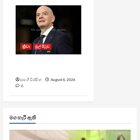
ක්‍රීඩා
මුල් පිටුව
වැරදි පිළිගත් FIFA සභාපති
ප්‍රසිද්ධියේ සමාව අයදියි
සසංගි වීරසිංහ
August 6, 2026
0
මග හැරී ඇති