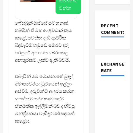
සම්බන්ධ
වන්න
ෆේස්බුක් ඔස්සේ සටහනක්
RECENT
තබමින් ඒ මහතා අවධාරණය
COMMENTS
කළේ, පවතින දැඩි ආර්ථික
බිඳවැටීම හමුවේ මෙරට දරු
පරපුරේ අනාගතය බරපතළ
අනතුරකට ලක්ව ඇති බවයි.
EXCHANGE
RATE
එබැවින් මේ මොහොතේ මුදල්
අමාත්‍යවරයා ධුරයෙන් ඉල්ලා
අස්වීම, දරුවන්ට ආදරය කරන
සමස්ත මහජනතාවගේම
ඒකමතික ඉල්ලීමක් බව ද හිටපු
මන්ත්‍රීවරයා වැඩිදුරටත් සඳහන්
කළේය.