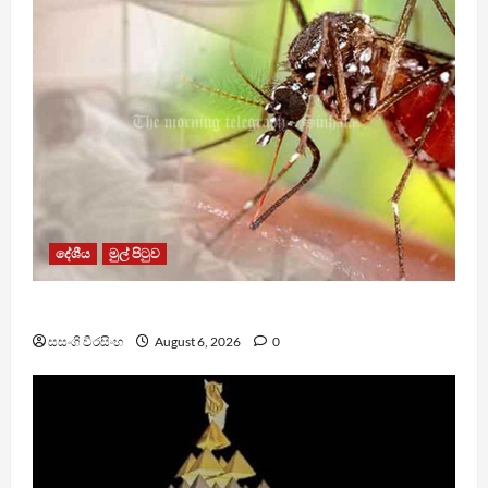
දේශීය
මුල් පිටුව
ඩෙංගු මරණ 63 දක්වා ඉහළට
සසංගි වීරසිංහ
August 6, 2026
0