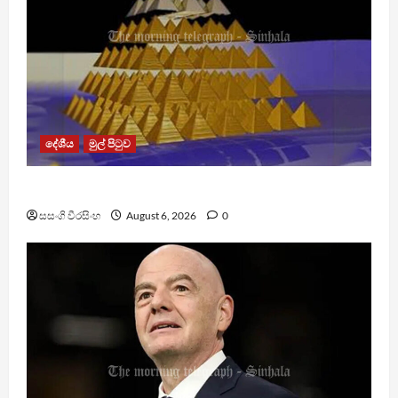
දේශීය
මුල් පිටුව
TM App යනු නීතිවිරෝධී පිරමීඩ යෝජනා ක්‍රමයක්
සසංගි වීරසිංහ
August 6, 2026
0