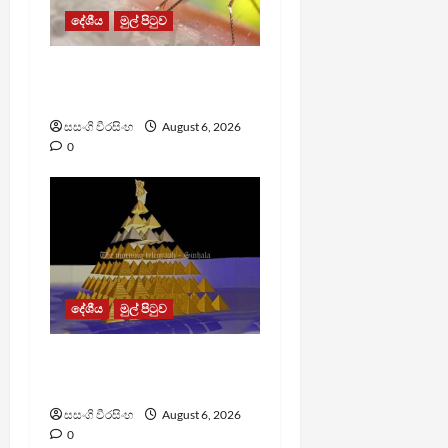
දේශීය
මුල් පිටුව
ඩෙංගු මරණ 63 දක්වා
ඉහළට
සසංගි වීරසිංහ
August 6, 2026
0
දේශීය
මුල් පිටුව
TM App යනු නීතිවිරෝධී
පිරමීඩ යෝජනා ක්‍රමයක්
සසංගි වීරසිංහ
August 6, 2026
0