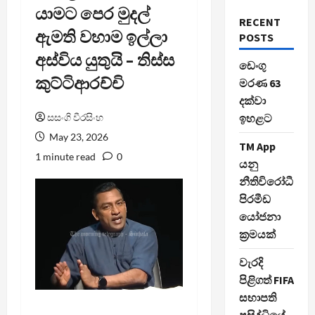
යාමට පෙර මුදල්
RECENT
ඇමති වහාම ඉල්ලා
POSTS
අස්විය යුතුයි – තිස්ස
ඩෙංගු
කුට්ටිආරච්චි
මරණ 63
දක්වා
සසංගි වීරසිංහ
ඉහළට
May 23, 2026
TM App
1 minute read
0
යනු
නීතිවිරෝධී
පිරමීඩ
යෝජනා
ක්‍රමයක්
වැරදි
පිළිගත් FIFA
සභාපති