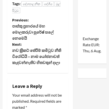
Tags:
දේශපාලනික
දේශීය
මුල්
පිටුව
P
Previous:
පාස්කු ප්‍රහාරයේ මහ
o
මොලකරුවා සුරේෂ් සලේ
නෙමෙයි
Exchange
s
Next:
Rate
EUR
:
t
නව ක‍්‍රිකට් තේරීම් කමිටුව නීති
Thu, 6 Aug.
විරෝධීයි – නාම යෝජනාවත්
n
කැදවන්නැතිව හිතවතුන් දාලා
a
v
Leave a Reply
i
Your email address will not be
published.
Required fields are
g
marked
*