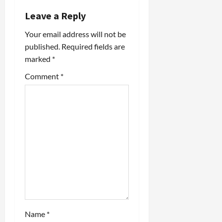
i
Leave a Reply
Your email address will not be
g
published.
Required fields are
a
marked
*
t
Comment
*
i
o
n
Name
*