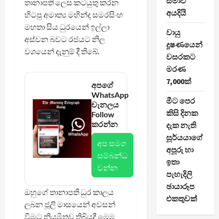
සමාව
තානාපති ලෙස කටයුතු කරන
අයදියි
හිටපු අමාත්‍ය මහින්ද සමරසිංහ
මහතා සිය ධුරයෙන් ඉල්ලා
වායු
අස්වන බවට රජයට නිල
දූෂණයෙන්
වශයෙන් දැනුම් දී තිබේ.
වසරකට
මරණ
7,000ක්
අපගේ
WhatsApp
මීට පෙර
චැනලය
කිසි දිනක
Follow
කරන්න
දැක නැති
සූර්යයාගේ
අප සමග
අපූරු හා
සම්බන්ධ
ඉතා
වන්න
පැහැදිලි
ඡායාරූප
ඔහුගේ තානාපති ධුර කාලය
එකතුවක්
ලබන ජූලි මාසයෙන් අවසන්
වීමට නියමිතව තිබියදී මෙම