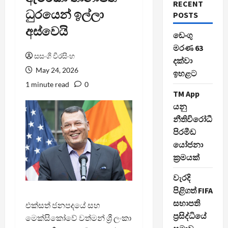
RECENT
ධුරයෙන් ඉල්ලා
POSTS
අස්වෙයි
ඩෙංගු
මරණ 63
සසංගි වීරසිංහ
දක්වා
May 24, 2026
ඉහළට
1 minute read
0
TM App
යනු
නීතිවිරෝධී
පිරමීඩ
යෝජනා
ක්‍රමයක්
වැරදි
පිළිගත් FIFA
සභාපති
එක්සත් ජනපදයේ සහ
ප්‍රසිද්ධියේ
මෙක්සිකෝවේ වත්මන් ශ්‍රී ලංකා