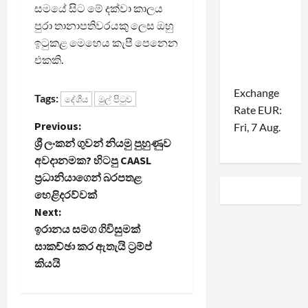
සමයේ සිට මේ දක්වා කාලය
පුරා තානාපතිවරයකු ලෙස ඔහු
ඉටුකළ මෙහෙය කැපී පෙනෙන
එකකි.
Exchange
Tags:
දේශීය
මුල් පිටුව
Rate
EUR
:
P
Previous:
Fri, 7 Aug.
ශ්‍රී ලංකන් ගුවන් නියමු පුහුණුව
o
අවදානමක? හිටපු CAASL
ප්‍රධානියාගෙන් බරපතළ
s
හෙළිදරව්වක්
t
Next:
ඉරානය සමග ගිවිසුමක්
n
සාකච්ඡා කර ඇතැයි ට්‍රම්ප්
කියයි
a
v