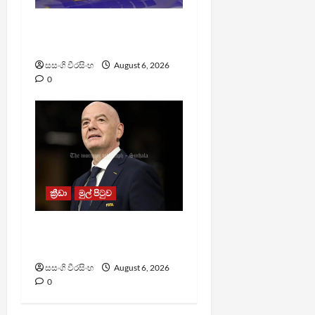
TM App යනු නීතිවිරෝධී
පිරමීඩ යෝජනා ක්‍රමයක්
සසංගි වීරසිංහ
August 6, 2026
0
ක්‍රීඩා
මුල් පිටුව
වැරදි පිළිගත් FIFA සභාපති
ප්‍රසිද්ධියේ සමාව අයදියි
සසංගි වීරසිංහ
August 6, 2026
0