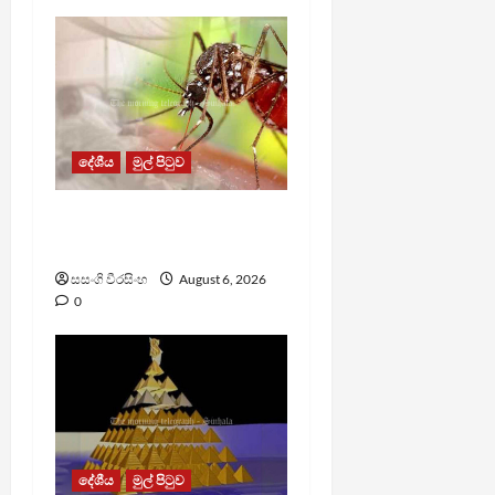
දේශීය
මුල් පිටුව
ඩෙංගු මරණ 63 දක්වා
ඉහළට
සසංගි වීරසිංහ
August 6, 2026
0
දේශීය
මුල් පිටුව