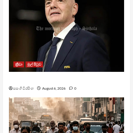
ක්‍රීඩා
මුල් පිටුව
වැරදි පිළිගත් FIFA සභාපති ප්‍රසිද්ධියේ සමාව අයදියි
සසංගි වීරසිංහ
August 6, 2026
0