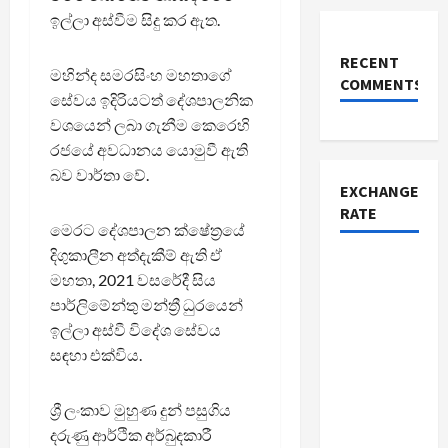
ඉල්ලා අස්වීම සිදු කර ඇත.
RECENT
මහින්ද සමරසිංහ මහතාගේ
COMMENTS
සේවය ඉදිරියටත් දේශපාලනික
වශයෙන් ලබා ගැනීම කෙරෙහි
රජයේ අවධානය යොමුවී ඇති
බව වාර්තා වේ.
EXCHANGE
RATE
මෙරට දේශපාලන ක්ෂේත්‍රයේ
දිගුකාලීන අත්දැකීම් ඇති ඒ
මහතා, 2021 වසරේදී සිය
පාර්ලිමේන්තු මන්ත්‍රී ධුරයෙන්
ඉල්ලා අස්වී විදේශ සේවය
සඳහා එක්විය.
ශ්‍රී ලංකාව මුහුණ දුන් පසුගිය
දරුණු ආර්ථික අර්බුදකාරී