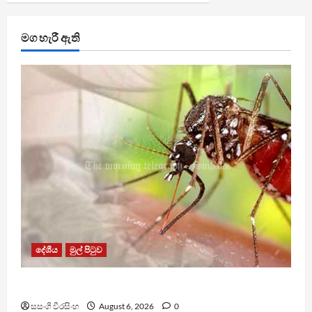
මග හැරී ඇති
දේශීය
මුල් පිටුව
ඩෙංගු මරණ 63 දක්වා ඉහළට
සසංගි වීරසිංහ
August 6, 2026
0