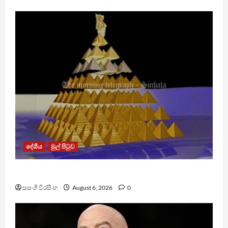
දේශීය
මුල් පිටුව
TM App යනු නීතිවිරෝධී පිරමීඩ යෝජනා ක්‍රමයක්
සසංගි වීරසිංහ
August 6, 2026
0