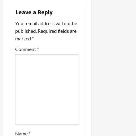
v
Leave a Reply
i
Your email address will not be
published.
Required fields are
g
marked
*
a
Comment
*
t
i
o
n
Name
*