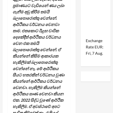
ප්‍රමාණයට වැඩියෙන් ණය ලබා
ගැනීම අඩු කිරීම තමයි
බලාපොරොත්තු වෙන්නේ.
ආර්ථිකය වර්ධනය වෙනවා
තාම. එතකොට ඊළඟ වාරික
දෙකේදීත් ආර්ථිකය වර්ධනය
Exchange
වෙන එක තමයි
Rate
EUR
:
බලාපොරොත්තු වෙන්නේ. ඒ
Fri, 7 Aug.
කියන්නේ කිසිම ආකාරයක
හැකිලීමක් බලාපොරොත්තු
වෙන්නේ නෑ. මේ ආර්ථිකය
සීයට හතරකින් වර්ධනය වුණා
කියන්නේ ආර්ථිකය වර්ධනය
වෙනවා. හැකිලීම කියන්නේ
ආර්ථිකය සෘණ වෙනවා කියන
එක. 2022 සිද්ධ වුණේ ආර්ථික
හැකිලීම. ඒ අවස්ථාවේ අපට
සංචිත තිබ්බෙත් නෑ. රුපියල්