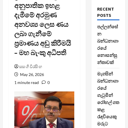
අනුපාතික ඉහළ
RECENT
දැමීමේ අරමුණ
POSTS
අනවශ්‍ය ලෙස ණය
පල්ලන්සේ
ලබා ගැනීමේ
න
බන්ධනාගා
ප්‍රමාණය අඩු කිරීමයි
රයේ
– මහ බැංකු අධිපති
නොසන්සු
න්තාවක්
සසංගි වීරසිංහ
මැගසින්
May 26, 2026
බන්ධනාගා
1 minute read
0
රයේ
ගැටුමින්
රෝහල් ගත
කළ
රැඳවියෙකු
මරුට