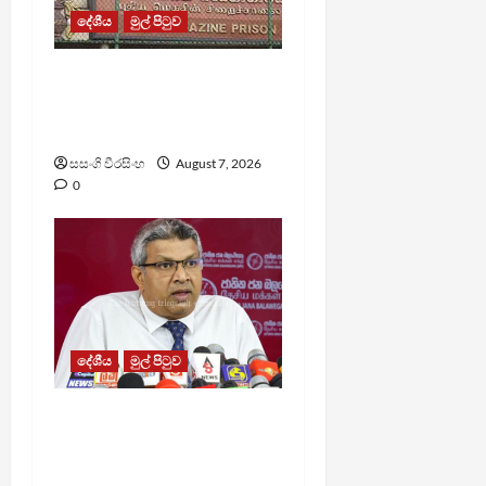
දේශීය
මුල් පිටුව
මැගසින් බන්ධනාගාරයේ
ගැටුමින් රෝහල් ගත කළ
රැඳවියෙකු මරුට
සසංගි වීරසිංහ
August 7, 2026
0
දේශීය
මුල් පිටුව
වෙඩිතැබීමක් සිදුකර
කුරුවිට නොසන්සුන්තාව
පාලනය කරයි – අධිකරණ