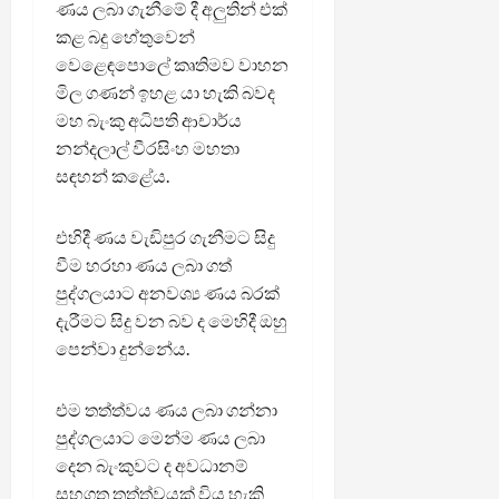
ණය ලබා ගැනීමේ දී අලුතින් එක්
කළ බදු හේතුවෙන්
වෙළෙඳපොලේ කෘතිමව වාහන
මිල ගණන් ඉහළ යා හැකි බවද
මහ බැංකු අධිපති ආචාර්ය
නන්දලාල් වීරසිංහ මහතා
සඳහන් කළේය.
එහිදී ණය වැඩිපුර ගැනීමට සිදු
වීම හරහා ණය ලබා ගත්
පුද්ගලයාට අනවශ්‍ය ණය බරක්
දැරීමට සිදු වන බව ද මෙහිදී ඔහු
පෙන්වා දුන්නේය.
එම තත්ත්වය ණය ලබා ගන්නා
පුද්ගලයාට මෙන්ම ණය ලබා
දෙන බැංකුවට ද අවධානම්
සහගත තත්ත්වයක් විය හැකි