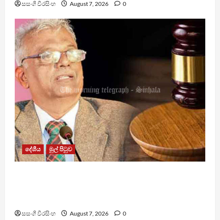
සසංගි වීරසිංහ
August 7, 2026
0
දේශීය
මුල් පිටුව
රවී සෙනෙවිරත්නට එරෙහි නඩුවක් ඉදිරියට
පවත්වාගෙන යාම වළක්වාලමින් අතුරු තහනම්
නියෝගයක්
සසංගි වීරසිංහ
August 7, 2026
0