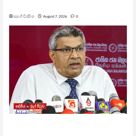
මැගසින් බන්ධනාගාරයේ ගැටුමින් රෝහල් ගත කළ
රැඳවියෙකු මරුට
සසංගි වීරසිංහ
August 7, 2026
0
දේශීය
මුල් පිටුව
වෙඩිතැබීමක් සිදුකර කුරුවිට නොසන්සුන්තාව
පාලනය කරයි – අධිකරණ ඇමති