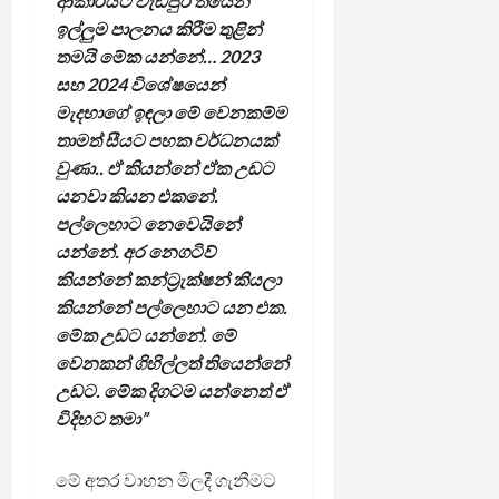
ආකාරයට වැඩිපුර තියෙන
ඉල්ලුම පාලනය කිරීම තුළින්
තමයි මේක යන්නේ… 2023
සහ 2024 විශේෂයෙන්
මැදභාගේ ඉඳලා මේ වෙනකම්ම
තාමත් සීයට පහක වර්ධනයක්
වුණා.. ඒ කියන්නේ ඒක උඩට
යනවා කියන එකනේ.
පල්ලෙහාට නෙවෙයිනේ
යන්නේ. අර නෙගටිව්
කියන්නේ කන්ට්‍රැක්ෂන් කියලා
කියන්නේ පල්ලෙහාට යන එක.
මේක උඩට යන්නේ. මේ
වෙනකන් ගිහිල්ලත් තියෙන්නේ
උඩට. මේක දිගටම යන්නෙත් ඒ
විදිහට තමා”
මේ අතර වාහන මිලදී ගැනීමට