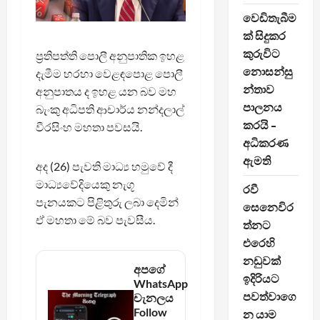
වෙඩිතැබීම
ක් සිදුකර
කුරුවිට
ප්‍රතිපත්ති පොලී අනුපාතික ඉහළ
නොසන්සු
දැමීම හරහා වෙළඳපොළ පොලී
න්තාව
අනුපාතය ද ඉහළ යන බව මහ
පාලනය
බැංකු අධිපති ආචාර්ය නන්දලාල්
කරයි –
වීරසිංහ මහතා පවසයි.
අධිකරණ
ඇමති
අද (26) පැවති මාධ්‍ය හමුවේ දී
මාධ්‍යවේදියෙකු නැගූ
රවී
පැනයකට පිළිතුරු ලබා දෙමින්
සෙනෙවිර
ඒ මහතා මේ බව පැවසීය.
ත්නට
එරෙහි
නඩුවක්
අපගේ
ඉදිරියට
WhatsApp
පවත්වාගෙ
චැනලය
Follow
න යාම