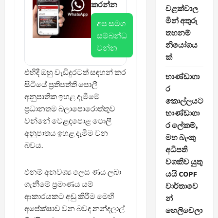
කරන්න
වළක්වාල
මින් අතුරු
අප සමග
තහනම්
සම්බන්ධ
නියෝගය
වන්න
ක්
එහිදී ඔහු වැඩිදුරටත් සඳහන් කර
භාණ්ඩාගා
සිටියේ ප්‍රතිපත්ති පොලී
ර
අනුපාතික ඉහළ දැමීමේ
කොල්ලයට
ප්‍රධානතම බලාපොරොත්තුව
භාණ්ඩාගා
වන්නේ වෙළඳපොළ පොලී
ර ලේකම්,
අනුපාතය ඉහළ දැමීම වන
මහ බැංකු
බවය.
අධිපති
වගකිව යුතු
එනම් අනවශ්‍ය ලෙස ණය ලබා
යයි COPF
ගැනීමේ ප්‍රමාණය යම්
වාර්තාවෙ
ආකාරයකට අඩු කිරීම මෙහි
න්
අපේක්ෂාව වන බවද නන්දලාල්
හෙලිවෙලා