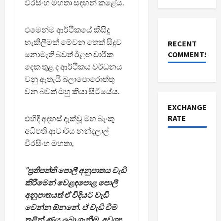
වීරසිංහ මහතා සඳහන් කළේය.
එමෙන්ම ආර්ථිකයේ කිසිදු
හැකිලීමක් මේවන තෙක් සිදුව
RECENT
නොමැති බවත් ඊළඟ වාරික
COMMENTS
දෙක තුළ ද ආර්ථිකය වර්ධනය
වනු ඇතැයි බලාපොරොත්තු
වන බවත් ඔහු කියා සිටියේය.
EXCHANGE
RATE
එහිදී අදහස් දැක්වූ මහ බැංකු
අධිපති ආචාර්ය නන්දලාල්
වීරසිංහ මහතා,
”ප්‍රතිපත්ති පොලී අනුපාතය වැඩි
කිරීමෙන් වෙළඳපොළ පොලී
අනුපාතයත් ඒ විදියට වැඩි
වෙන්න ඕනනේ. ඒ වැඩි වීම
තුළින් ණය ලබා ගැනීම, අවශ්‍ය