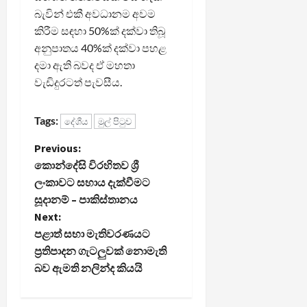
බැවින් එකී අවධානම අවම
කිරීම සඳහා 50%ක් දක්වා තිබූ
අනුපාතය 40%ක් දක්වා පහළ
දමා ඇති බවද ඒ මහතා
වැඩිදුරටත් පැවසීය.
Tags:
දේශීය
මුල් පිටුව
P
Previous:
කොන්දේසි විරහිතව ශ්‍රී
o
ලංකාවට සහාය දැක්වීමට
සූදානම් – පාකිස්තානය
s
Next:
t
පළාත් සභා මැතිවරණයට
ප්‍රතිපාදන ගැටලුවක් නොමැති
n
බව ඇමති නලින්ද කියයි
a