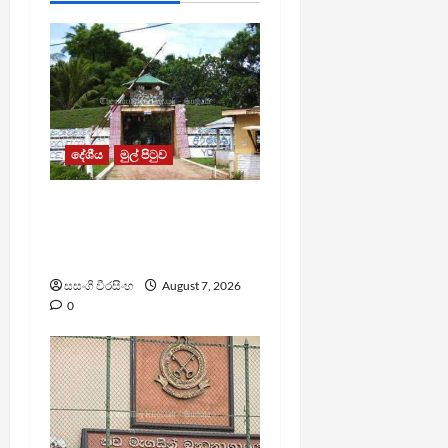
දේශීය
මුල් පිටුව
පල්ලන්සේන
බන්ධනාගාරයේ
නොසන්සුන්තාවක්
සසංගි වීරසිංහ
August 7, 2026
0