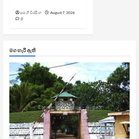
ඇමති
සසංගි වීරසිංහ
August 7, 2026
0
මග හැරී ඇති