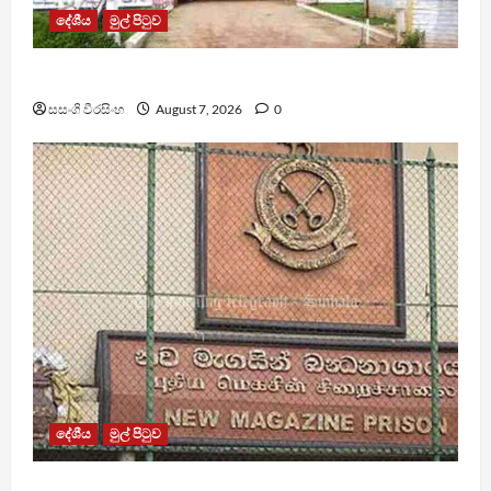
දේශීය
මුල් පිටුව
පල්ලන්සේන බන්ධනාගාරයේ නොසන්සුන්තාවක්
සසංගි වීරසිංහ
August 7, 2026
0
දේශීය
මුල් පිටුව