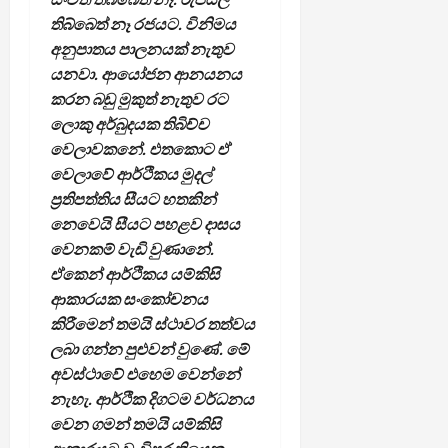
තිබ්බෙත් නෑ රජයට. විනිමය
අනුපාතය පාලනයක් නැතුව
යනවා. ආයෝජන ආනයනය
කරන බඩු මුකුත් නැතුව රට
ලොකු අර්බුදයක තිබිච්ච
වෙලාවකනේ. එතකොට ඒ
වෙලාවේ ආර්ථිකය මුදල්
ප්‍රතිපත්තිය සීයට හතකින්
නෙවෙයි සීයට පහළව දාසය
වෙනකම් වැඩි වුණානේ.
ඒකෙන් ආර්ථිකය යම්කිසි
ආකාරයක සංකෝචනය
කිරීමෙන් තමයි ස්ථාවර තත්වය
ලබා ගන්න පුළුවන් වුණේ. මේ
අවස්ථාවේ එහෙම වෙන්නේ
නැහැ. ආර්ථික දිගටම වර්ධනය
වෙන ගමන් තමයි යම්කිසි