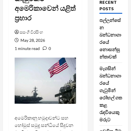
RECENT
අමෙරිකාවෙන් යළිත්
POSTS
ප්‍රහාර
පල්ලන්සේ
න
සසංගි වීරසිංහ
බන්ධනාගා
May 28, 2026
රයේ
1 minute read
0
නොසන්සු
න්තාවක්
මැගසින්
බන්ධනාගා
රයේ
ගැටුමින්
රෝහල් ගත
කළ
රැඳවියෙකු
අමෙරිකානු හමුදාවන්ට සහ
මරුට
හෝමුස් සමුද්‍ර සන්ධියේ සිදුවන