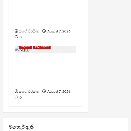
මැගසින් බන්ධනාගාරයේ
ගැටුමින් රෝහල් ගත කළ
රැඳවියෙකු මරුට
සසංගි වීරසිංහ
August 7, 2026
0
දේශීය
මුල් පිටුව
වෙඩිතැබීමක් සිදුකර
කුරුවිට නොසන්සුන්තාව
පාලනය කරයි – අධිකරණ
ඇමති
සසංගි වීරසිංහ
August 7, 2026
0
මග හැරී ඇති