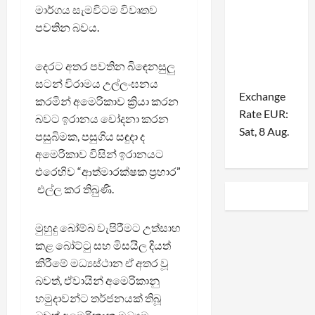
මාර්ගය සැමවිටම විවෘතව
පවතින බවය.
දෙරට අතර පවතින බිඳෙනසුලු
සටන් විරාමය උල්ලංඝනය
Exchange
කරමින් අමෙරිකාව ක්‍රියා කරන
Rate
EUR
:
බවට ඉරානය චෝදනා කරන
Sat, 8 Aug.
පසුබිමක, පසුගිය සඳුදා ද
අමෙරිකාව විසින් ඉරානයට
එරෙහිව “ආත්මාරක්ෂක ප්‍රහාර”
එල්ල කර තිබුණි.
මුහුදු බෝම්බ වැපිරීමට උත්සාහ
කළ බෝට්ටු සහ මිසයිල දියත්
කිරීමේ මධ්‍යස්ථාන ඒ අතර වූ
බවත්, ඒවායින් අමෙරිකානු
හමුදාවන්ට තර්ජනයක් තිබූ