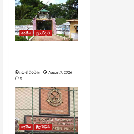
දේශීය
මුල් පිටුව
පල්ලන්සේන
බන්ධනාගාරයේ
නොසන්සුන්තාවක්
සසංගි වීරසිංහ
August 7, 2026
0
දේශීය
මුල් පිටුව