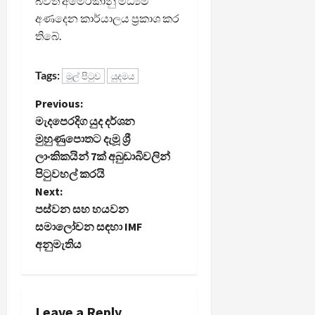
බවත් අමෙරිකානු මධ්‍යම
අණදෙන කාර්යාලය ප්‍රකාශ කර
තිබේ.
Tags:
මුල් පිටුව
යුදමය
P
Previous:
මැදපෙරදිග යුද දර්ශන
o
මුහුණුපොතට දැමූ ශ්‍රී
ලාංකිකයින් 7ක් අබුඩාබිවලින්
s
පිටුවහල් කරයි
t
Next:
පස්වන සහ හයවන
n
සමාලෝචන සඳහා IMF
අනුමැතිය
a
v
Leave a Reply