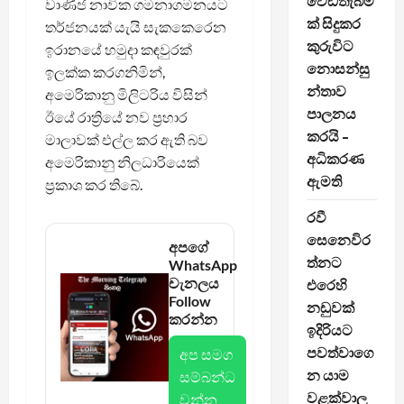
වෙඩිතැබීම
වාණිජ නාවික ගමනාගමනයට
ක් සිදුකර
තර්ජනයක් යැයි සැකකෙරෙන
කුරුවිට
ඉරානයේ හමුදා කඳවුරක්
නොසන්සු
ඉලක්ක කරගනිමින්,
න්තාව
අමෙරිකානු මිලිටරිය විසින්
පාලනය
ඊයේ රාත්‍රියේ නව ප්‍රහාර
කරයි –
මාලාවක් එල්ල කර ඇති බව
අධිකරණ
අමෙරිකානු නිලධාරියෙක්
ඇමති
ප්‍රකාශ කර තිබේ.
රවී
සෙනෙවිර
අපගේ
ත්නට
WhatsApp
චැනලය
එරෙහි
Follow
නඩුවක්
කරන්න
ඉදිරියට
පවත්වාගෙ
අප සමග
න යාම
සම්බන්ධ
වළක්වාල
වන්න