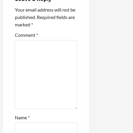
i
Your email address will not be
g
published.
Required fields are
a
marked
*
t
Comment
*
i
o
n
Name
*