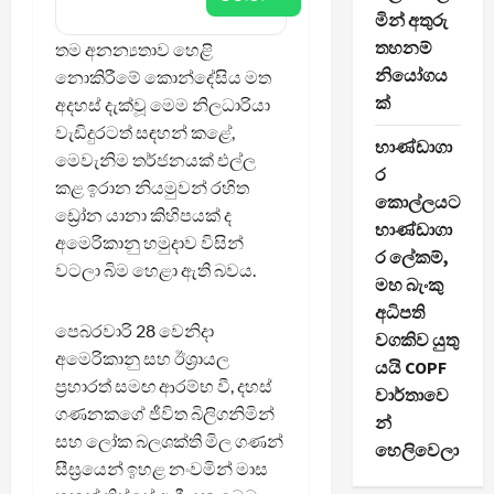
මින් අතුරු
තහනම්
තම අනන්‍යතාව හෙළි
නියෝගය
නොකිරීමේ කොන්දේසිය මත
ක්
අදහස් දැක්වූ මෙම නිලධාරියා
වැඩිදුරටත් සඳහන් කළේ,
භාණ්ඩාගා
මෙවැනිම තර්ජනයක් එල්ල
ර
කළ ඉරාන නියමුවන් රහිත
කොල්ලයට
ඩ්‍රෝන යානා කිහිපයක් ද
භාණ්ඩාගා
අමෙරිකානු හමුදාව විසින්
ර ලේකම්,
වටලා බිම හෙළා ඇති බවය.
මහ බැංකු
අධිපති
පෙබරවාරි 28 වෙනිදා
වගකිව යුතු
අමෙරිකානු සහ ඊශ්‍රායල
යයි COPF
ප්‍රහාරත් සමඟ ආරම්භ වී, දහස්
වාර්තාවෙ
ගණනකගේ ජීවිත බිලිගනිමින්
න්
සහ ලෝක බලශක්ති මිල ගණන්
හෙලිවෙලා
සීඝ්‍රයෙන් ඉහළ නංවමින් මාස