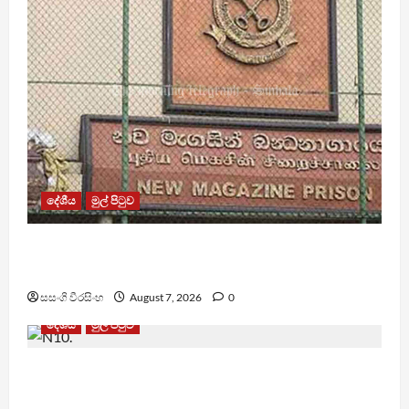
දේශීය
මුල් පිටුව
මැගසින් බන්ධනාගාරයේ ගැටුමින් රෝහල් ගත කළ
රැඳවියෙකු මරුට
සසංගි වීරසිංහ
August 7, 2026
0
දේශීය
මුල් පිටුව
වෙඩිතැබීමක් සිදුකර කුරුවිට නොසන්සුන්තාව
පාලනය කරයි – අධිකරණ ඇමති