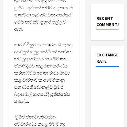
තුනක් තිස්සේ ඇදී යන මෙම
යුද්ධය අවසන් කිරීම සඳහා සාම
සාකච්ඡා පැවැත්වෙන අතරතුර
RECENT
මෙම නවතම ප්‍රහාර එල්ල වී
COMMENTS
ඇත.
සාම ගිවිසුමක කොටසක් ලෙස
හෝමුස් සමුද්‍ර සන්ධියේ නාවික
EXCHANGE
කටයුතු ඉරානය සහ ඕමානය
RATE
ඒකාබද්ධව කළමනාකරණය
කරන බවට ඉරාන රාජ්‍ය මාධ්‍ය
කළ වාර්තාවක් අමෙරිකානු
ජනාධිපති ඩොනල්ඩ් ට්‍රම්ප්
බදාදා මුල් භාගයේදී ප්‍රතික්ෂේප
කළේය.
ට්‍රම්ප් ජනාධිපතිවරයා
අවධාරණය කළේ එම මුහුදු