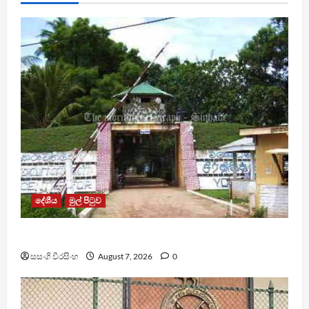
දේශීය
මුල් පිටුව
පල්ලන්සේන බන්ධනාගාරයේ නොසන්සුන්තාවක්
සසංගි වීරසිංහ
August 7, 2026
0