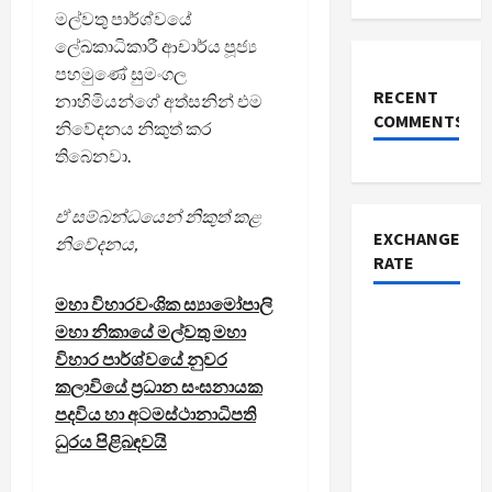
මල්වතු පාර්ශ්වයේ
ලේඛකාධිකාරී ආචාර්ය පූජ්‍ය
පහමුණේ සුමංගල
RECENT
නාහිමියන්ගේ අත්සනින් එම
COMMENTS
නිවේදනය නිකුත් කර
තිබෙනවා.
ඒ සම්බන්ධයෙන් නිකුත් කළ
EXCHANGE
නිවේදනය,
RATE
මහා විහාරවංශික ස්‍යාමෝපාලි
මහා නිකායේ මල්වතු මහා
විහාර පාර්ශ්වයේ නුවර
කලාවියේ ප්‍රධාන සංඝනායක
පදවිය හා අටමස්ථානාධිපති
ධුරය පිළිබඳවයි