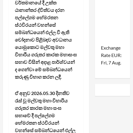
වර්තමානයේ දී උක්ත
ඨානාන්තර ද්විත්වය දරන
පල්ලේගම හේමරතන
ස්ථවිරයන් වහන්සේ
සම්බන්ධයෙන් එල්ල වී ඇති
චෝදනාව පිළිබඳව අවධානය
යොමුකොට මල්වතු මහා
Exchange
විහාරීය ගරුතර කාරක මහාසංඝ
Rate
EUR
:
සභාව විසින් අදාළ පාර්ශ්වයන්
Fri, 7 Aug.
ද ගෙන්වා මේ සම්බන්ධයෙන්
කරුණු විභාග කරන ලදී.
ඒ අනුව 2026.05.30 දිනතිව
රැස් වූ මල්වතු මහා විහාරීය
ගරුතර කාරක මහා සංඝ
සභාවේ දී පල්ලේගම
හේමරතන ස්ථවිරයන්
වහන්සේ සම්බන්ධයෙන් එල්ල