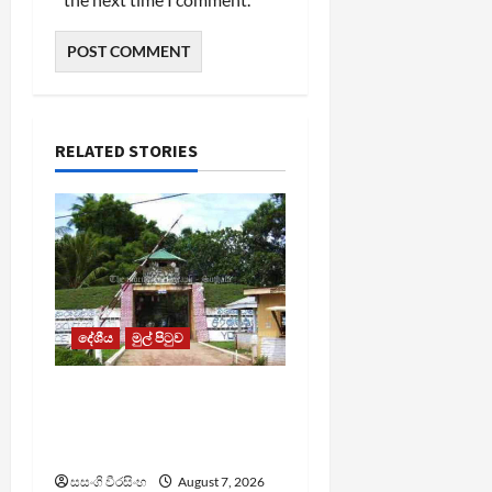
RELATED STORIES
දේශීය
මුල් පිටුව
පල්ලන්සේන
බන්ධනාගාරයේ
නොසන්සුන්තාවක්
සසංගි වීරසිංහ
August 7, 2026