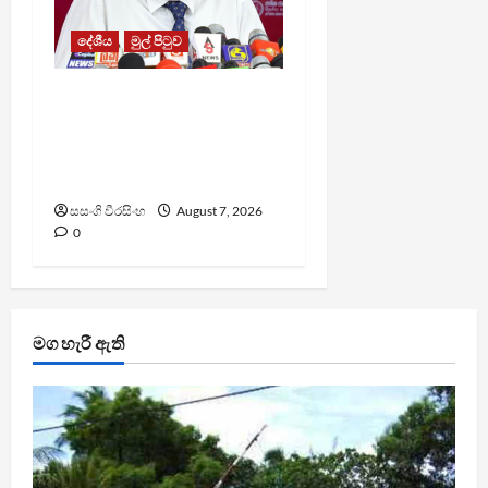
දේශීය
මුල් පිටුව
වෙඩිතැබීමක් සිදුකර
කුරුවිට නොසන්සුන්තාව
පාලනය කරයි – අධිකරණ
ඇමති
සසංගි වීරසිංහ
August 7, 2026
0
මග හැරී ඇති