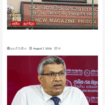
දේශීය
මුල් පිටුව
මැගසින් බන්ධනාගාරයේ ගැටුමින් රෝහල් ගත කළ
රැඳවියෙකු මරුට
සසංගි වීරසිංහ
August 7, 2026
0