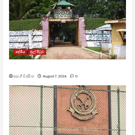
දේශීය
මුල් පිටුව
පල්ලන්සේන බන්ධනාගාරයේ නොසන්සුන්තාවක්
සසංගි වීරසිංහ
August 7, 2026
0