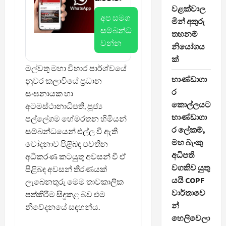
වළක්වාල
අප සමග
මින් අතුරු
සම්බන්ධ
තහනම්
වන්න
නියෝගය
ක්
මල්වතු මහා විහාර පාර්ශ්වයේ
භාණ්ඩාගා
නුවර කලාවියේ ප්‍රධාන
ර
සංඝනායක හා
කොල්ලයට
අටමස්ථානාධිපති, පූජ්‍ය
භාණ්ඩාගා
පල්ලේගම හේමරතන හිමියන්
ර ලේකම්,
සම්බන්ධයෙන් එල්ල වී ඇති
මහ බැංකු
චෝදනාව පිළිබඳ පවතින
අධිපති
අධිකරණ කටයුතු අවසන් වී ඒ
වගකිව යුතු
පිළිබඳ අවසන් තීරණයක්
යයි COPF
ලැබෙනතුරු මෙම තාවකාලික
වාර්තාවෙ
පත්කිරීම සිදුකළ බව එම
න්
නිවේදනයේ සඳහන්ය.
හෙලිවෙලා