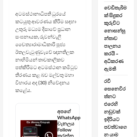
වෙඩිතැබීම
අටමස්ථානාධිපති ධුරයේ
ක් සිදුකර
කටයුතු ආවරණය කිරීම සඳහා
කුරුවිට
උතුරු මධ්‍යම දිසාවේ ප්‍රධාන
නොසන්සු
සංඝනායක, රුවන්වැලි
න්තාව
චෛත්‍යාරාමාධිකාරි පූජ්‍ය
පාලනය
ඊතලවැටුණුවැවේ ඥානතිලක
කරයි –
නාහිමියන් තාවකාලිකව
අධිකරණ
පත්කිරීමට අටමස්ථාන කමිටුව
ඇමති
තීරණය කළ බව මල්වතු මහා
රවී
විහාරය අද (30) නිවේදනය
සෙනෙවිර
කළේය.
ත්නට
එරෙහි
අපගේ
නඩුවක්
WhatsApp
ඉදිරියට
චැනලය
පවත්වාගෙ
Follow
න යාම
කරන්න