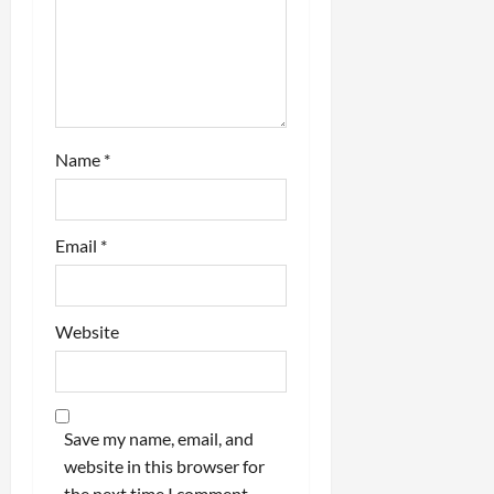
o
n
Name
*
Email
*
Website
Save my name, email, and
website in this browser for
the next time I comment.