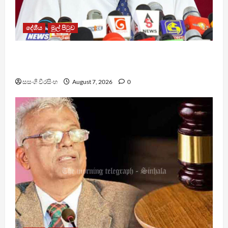
දේශීය
මුල් පිටුව
වෙඩිතැබීමක් සිදුකර කුරුවිට නොසන්සුන්තාව
පාලනය කරයි – අධිකරණ ඇමති
සසංගි වීරසිංහ
August 7, 2026
0