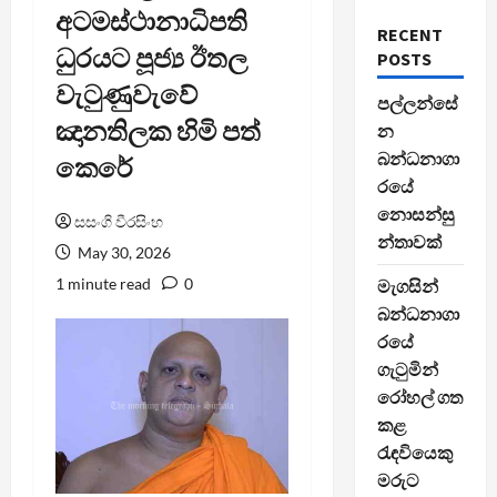
අටමස්ථානාධිපති
RECENT
ධුරයට පූජ්‍ය ඊතල
POSTS
වැටුණුවැවේ
පල්ලන්සේ
ඤානතිලක හිමි පත්
න
බන්ධනාගා
කෙරේ
රයේ
නොසන්සු
සසංගි වීරසිංහ
න්තාවක්
May 30, 2026
1 minute read
0
මැගසින්
බන්ධනාගා
රයේ
ගැටුමින්
රෝහල් ගත
කළ
රැඳවියෙකු
මරුට