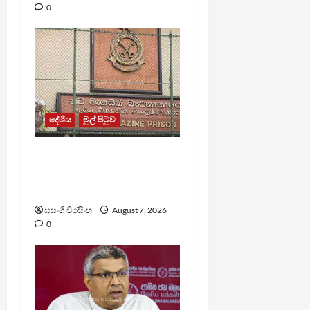
0
දේශීය
මුල් පිටුව
මැගසින් බන්ධනාගාරයේ
ගැටුමින් රෝහල් ගත කළ
රැඳවියෙකු මරුට
සසංගි වීරසිංහ
August 7, 2026
0