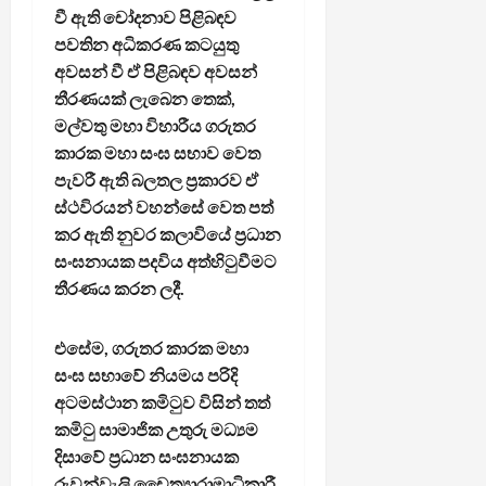
වී ඇති චෝදනාව පිළිබඳව
පවතින අධිකරණ කටයුතු
අවසන් වී ඒ පිළිබඳව අවසන්
තීරණයක් ලැබෙන තෙක්,
මල්වතු මහා විහාරීය ගරුතර
කාරක මහා සංඝ සභාව වෙත
පැවරී ඇති බලතල ප්‍රකාරව ඒ
ස්ථවිරයන් වහන්සේ වෙත පත්
කර ඇති නුවර කලාවියේ ප්‍රධාන
සංඝනායක පදවිය අත්හිටුවීමට
තීරණය කරන ලදී.
එසේම, ගරුතර කාරක මහා
සංඝ සභාවේ නියමය පරිදි
අටමස්ථාන කමිටුව විසින් තත්
කමිටු සාමාජික උතුරු මධ්‍යම
දිසාවේ ප්‍රධාන සංඝනායක
රුවන්වැලි චෛත්‍යාරාමාධිකාරී