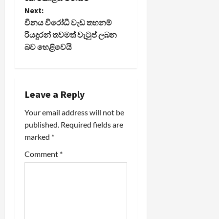
Next:
s
විනය විරෝධී වැඩ තහනම්
t
රියදුරන් තවමත් වැටුප් ලබන
බව හෙළිවෙයි
n
a
Leave a Reply
v
Your email address will not be
i
published.
Required fields are
marked
*
g
Comment
*
a
t
i