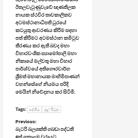
ඊතලවැටුණුවැවේ ඥාණතිලක
නායක ස්ථවිර තාවකාලිකව
අටමස්ථානාධිපති ධුරයේ
කටයුතු ආවරණය කිරීම සඳහා
පත් කිරීමට අටමස්ථාන කමිටුව
තීරණය කර ඇති බවද මහා
විහාරවංශික ස්‍යාමෝපාලි මහා
නිකායේ මල්වතු මහා විහාර
පාර්ශ්වයේ අතිගෞරවාර්හ
ශ්‍රීමත් මහානායක මාහිමිපාණන්
වහන්සේගේ නියමය පරිදි
මෙයින් නිවේදනය කර සිටිමි.
Tags:
දේශීය
මුල් පිටුව
P
Previous:
බැටරි බලශක්ති ගබඩා පද්ධති
o
6ක් කොළඹ වරායට