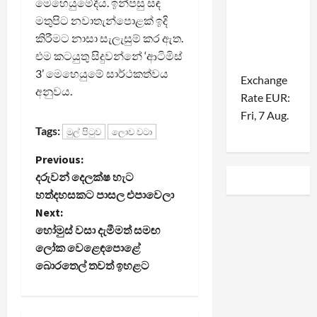
මෙහෙයුමේදීය. ඉන්පසු සඳ
මතුපිට නවාතැන්පොළක් ඉදි
කිරීමට නාසා සැලැසුම් කර ඇත.
එම කටයුතු සිදුවන්නේ ‘ආටිමිස්
3’ මෙහෙයුමේ සාර්ථකත්වය
Exchange
අනුවය.
Rate
EUR
:
Fri, 7 Aug.
Tags:
මුල් පිටුව
ලොව වටා
P
Previous:
දරුවන් දෙලක්ෂ හැට
o
හත්දහසකට පාසල එපාවෙලා
Next:
s
හෝමුස් වසා දැමීමත් සමඟ
t
ලෝක වෙළෙඳපොළේ
බොරතෙල් තවත් ඉහළට
n
a