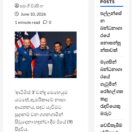
POSTS
සසංගි වීරසිංහ
පල්ලන්සේ
June 10, 2026
න
1 minute read
0
බන්ධනාගා
රයේ
නොසන්සු
න්තාවක්
මැගසින්
බන්ධනාගා
රයේ
ගැටුමින්
රෝහල් ගත
‘ආටිමිස් 3’ චන්ද්‍ර මෙහෙයුම
කළ
යටතේ, ඇමරිකාවේ නාසා
රැඳවියෙකු
ආයතනය, සඳට යැවීඹට
මරුට
සූදානම් වන ගගනගාමීන්
සිවුදෙනා හඳුන්වා දීම ඊයේ (9)
වෙඩිතැබීම
සිදුවිය.