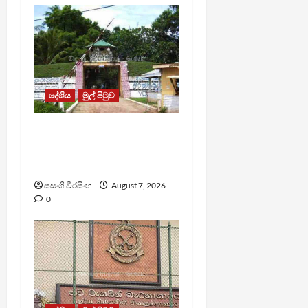
දේශීය
මුල් පිටුව
පල්ලන්සේන
බන්ධනාගාරයේ
නොසන්සුන්තාවක්
සසංගි වීරසිංහ
August 7, 2026
0