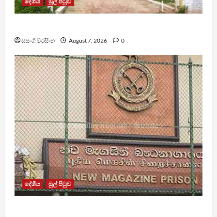
දේශීය
මුල් පිටුව
පල්ලන්සේන බන්ධනාගාරයේ නොසන්සුන්තාවක්
සසංගි වීරසිංහ
August 7, 2026
0
දේශීය
මුල් පිටුව
මැගසින් බන්ධනාගාරයේ ගැටුමින් රෝහල් ගත කළ