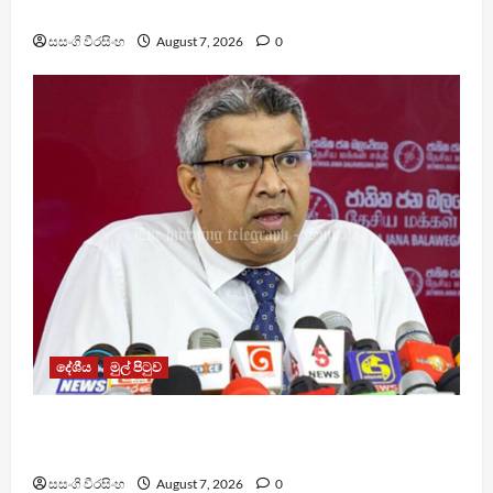
රැඳවියෙකු මරුට
සසංගි වීරසිංහ
August 7, 2026
0
දේශීය
මුල් පිටුව
වෙඩිතැබීමක් සිදුකර කුරුවිට නොසන්සුන්තාව
පාලනය කරයි – අධිකරණ ඇමති
සසංගි වීරසිංහ
August 7, 2026
0