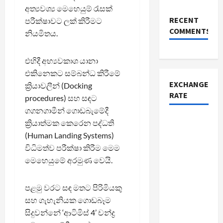
අත්‍යවශ්‍ය මෙහෙයුම් රැසක්
RECENT
පරීක්ෂාවට ලක් කිරීමට
COMMENTS
නියමිතය.
එහිදී අභ්‍යවකාශ යානා
එකිනෙකට සම්බන්ධ කිරීමේ
EXCHANGE
ක්‍රියාවලීන් (Docking
RATE
procedures) සහ සඳට
ගගනගාමීන් ගොඩබැමේදී
ක්‍රියාත්මක කෙරෙන පද්ධති
(Human Landing Systems)
විධිමත්ව පරීක්ෂා කිරීම මෙම
මෙහෙයුමේ අරමුණ වෙයි.
පළමු වරට සඳ මතට පිරිමියකු
සහ ගැහැනියක ගොඩබෑම
සිදුවන්නේ ‘ආටිමිස් 4’ චන්ද්‍ර