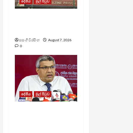
දේශීය
මුල් පිටුව
මැගසින් බන්ධනාගාරයේ
ගැටුමින් රෝහල් ගත කළ
රැඳවියෙකු මරුට
සසංගි වීරසිංහ
August 7, 2026
0
දේශීය
මුල් පිටුව
වෙඩිතැබීමක් සිදුකර
කුරුවිට නොසන්සුන්තාව
පාලනය කරයි – අධිකරණ
ඇමති