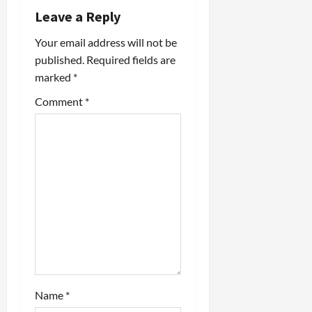
Leave a Reply
v
Your email address will not be
i
published.
Required fields are
marked
*
g
Comment
*
a
t
i
o
n
Name
*