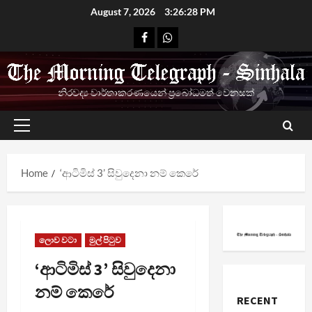
Skip
August 7, 2026
3:26:29 PM
to
Facebook
Whatsapp
content
නිරවද්‍ය වාර්තාකරණයෙන් ප්‍රබෝධමත් වෙනසක්
Primary
Menu
Home
‘ආටිමිස් 3’ සිවුදෙනා නම් කෙරේ
ලොව වටා
මුල් පිටුව
‘ආටිමිස් 3’ සිවුදෙනා
නම් කෙරේ
RECENT