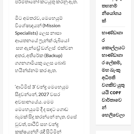
පර්මිතානෝ කටයුතු කරනු ඇත.
තහනම්
නියෝගය
මීට අමතරව, මෙහෙයුම්
ක්
විශේෂඥයන් (Mission
භාණ්ඩාගා
Specialists) ලෙස නාසා
ර
ආයතනයේ ෆ්‍රෑන්ක් රුබියෝ
කොල්ලයට
සහ ඇන්ඩ්‍රේ ඩග්ලස් එක්වන
භාණ්ඩාගා
අතර, අතිරේක (Backup)
ර ලේකම්,
ගගනගාමියකු ලෙස බොබ්
මහ බැංකු
හයින්ස්නම් කර ඇත.
අධිපති
වගකිව යුතු
‘ආටිමිස් 3’ චන්ද්‍ර මෙහෙයුම
යයි COPF
සිදුවන්නේ, 2027 වසර
වාර්තාවෙ
අවසානයේය. මෙම
න්
මෙහෙයුමේ දී ද සඳට ගොඩ
හෙලිවෙලා
බෑමක් සිදු කරන්නේ නැත. එසේ
වුවත්, පෘථිවි සහ චන්ද්‍ර
කක්ෂයන්හි රැඳී සිටිමින්