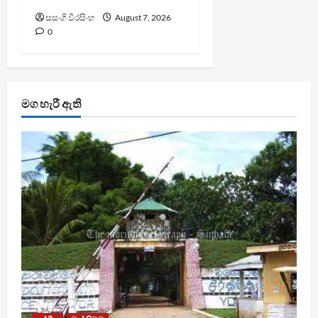
සසංගි වීරසිංහ
August 7, 2026
0
මග හැරී ඇති