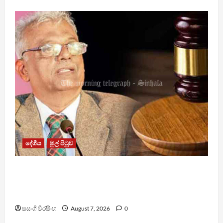
දේශීය
මුල් පිටුව
රවී සෙනෙවිරත්නට එරෙහි නඩුවක් ඉදිරියට
පවත්වාගෙන යාම වළක්වාලමින් අතුරු තහනම්
නියෝගයක්
සසංගි වීරසිංහ
August 7, 2026
0