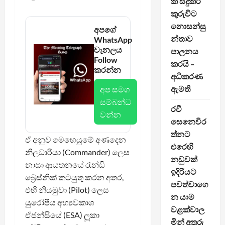
ක් සිදුකර
කුරුවිට
නොසන්සු
අපගේ
න්තාව
WhatsApp
චැනලය
පාලනය
Follow
කරයි –
කරන්න
අධිකරණ
ඇමති
අප සමග
සම්බන්ධ
රවී
වන්න
සෙනෙවිර
ත්නට
ඒ අනුව මෙහෙයුමේ අණදෙන
එරෙහි
නිලධාරියා (Commander) ලෙස
නඩුවක්
නාසා ආයතනයේ රැන්ඩි
ඉදිරියට
බ්‍රෙස්නික් කටයුතු කරන අතර,
පවත්වාගෙ
එහි නියමුවා (Pilot) ලෙස
න යාම
යුරෝපීය අභ්‍යවකාශ
වළක්වාල
ඒජන්සියේ (ESA) ලූකා
මින් අතුරු