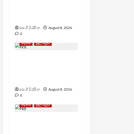
බන්ධනාගාර රුඳවියන්ගේ
ගැටලු සොයා බැලීමට
ඒකාබද්ධ යාන්ත්‍රණයක්
සසංගි වීරසිංහ
August 8, 2026
0
දේශීය
මුල් පිටුව
බන්ධනාගාරවල ඇතිවු
සිද්ධීන් ගැන අධිකරණ
ඇමතිගෙන් විශේෂ
ප්‍රකාශයක්
සසංගි වීරසිංහ
August 8, 2026
0
දේශීය
මුල් පිටුව
පාර්ලිමේන්තු මන්ත්‍රී වැටුප
වැඩි කළාද ? – ආර්ථික