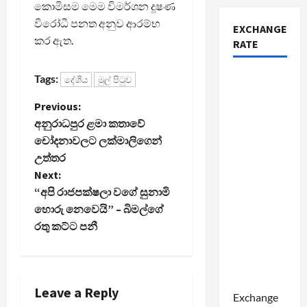
කොමිසම මෙම විමර්ශන දූෂණ
විරෝධී පනත අනුව ආරම්භ
EXCHANGE
කර ඇත.
RATE
Tags:
දේශීය
මුල් පිටුව
P
Previous:
අනුරාධපුර ළමා කතාවේ
o
චෝදනාවලට ලක්මාලිගෙන්
උත්තර
s
Next:
t
“අපි රාජපක්ෂලා වගේ සුනාමි
හොරු නෙවෙයි” – බිමල්ගේ
n
රතු කට්ට පනී
a
v
Leave a Reply
Exchange