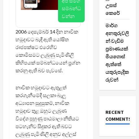
අප සමග
උසස්
සම්බන්ධ
කෙරේ
වන්න
මාර්ග
2006 දෙසැම්බර් 14 දින නාවික
අනතුරුවලි
හමුදාවට බැඳී ඇති යෝෂිත
න් වැඩිම
රාජපක්ෂට එරෙහිව
ප්‍රමාණයක්
කොමිසමට ලැබුණු පැමිණිලි
මියගොස්
කිහිපයක් සම්බන්ධයෙන් ප්‍රශ්න
ඇත්තේ
කරනු ඇති බව පැවසේ.
යතුරුපැදික
රුවන්
නාවික හමුදාවට ඇතුළත්
කරගැනීමේදී සලකා බැලූ
අධ්‍යාපන සුදුසුකම්, නාවික
හමුදාව තුළ ඔහුට ලැබුණ
RECENT
විදේශ පුහුණු පාඨමාලා නීතියට
COMMENTS
පටහැනිව සිදුකර ඇති බවට
ලැබුණු පැමිණිලි අනුව අල්ලස්