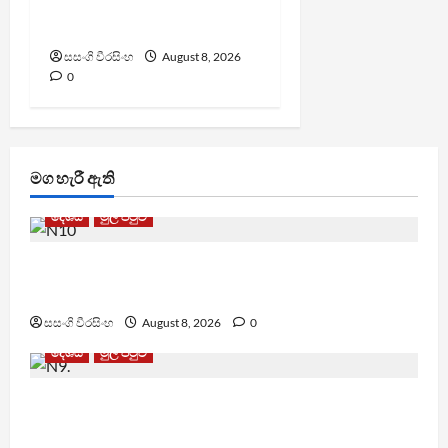
සංවර්ධන නි. ඇමති කරුණු
පහදයි
සසංගි වීරසිංහ
August 8, 2026
0
මග හැරී ඇති
දේශීය
මුල් පිටුව
බන්ධනාගාර රුඳවියන්ගේ ගැටලු සොයා බැලීමට
ඒකාබද්ධ යාන්ත්‍රණයක්
සසංගි වීරසිංහ
August 8, 2026
0
දේශීය
මුල් පිටුව
බන්ධනාගාරවල ඇතිවු සිද්ධීන් ගැන අධිකරණ
ඇමතිගෙන් විශේෂ ප්‍රකාශයක්