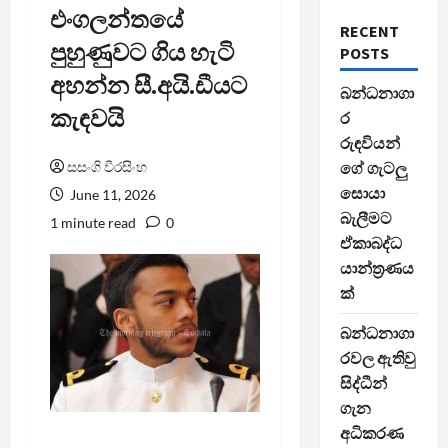
එංගලන්තයේ
RECENT
පුහුණුවට ගිය හැටි
POSTS
අහන්න සී.අයි.ඩීයට
බන්ධනාගා
කැඳවයි
ර
රුඳවියන්
සසංගි වීරසිංහ
ගේ ගැටලු
සොයා
June 11, 2026
බැලීමට
1 minute read
0
ඒකාබද්ධ
යාන්ත්‍රණය
ක්
බන්ධනාගා
රවල ඇතිවු
සිද්ධීන්
ගැන
අධිකරණ