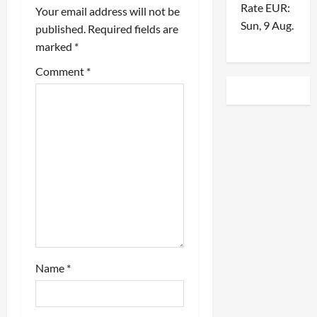
i
Rate
EUR
:
Your email address will not be
Sun, 9 Aug.
published.
Required fields are
g
marked
*
a
Comment
*
t
i
o
n
Name
*