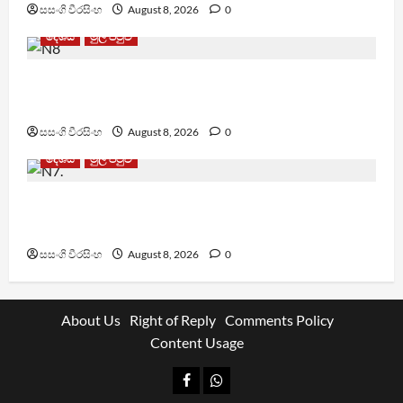
සසංගි වීරසිංහ
August 8, 2026
0
දේශීය
මුල් පිටුව
පාර්ලිමේන්තු මන්ත්‍රී වැටුප වැඩි කළාද ? – ආර්ථික
සංවර්ධන නි. ඇමති කරුණු පහදයි
සසංගි වීරසිංහ
August 8, 2026
0
දේශීය
මුල් පිටුව
ශානි අබේසේකර නියෝජ්‍ය පොලිස්පති ධුරයට උසස්
කෙරේ
සසංගි වීරසිංහ
August 8, 2026
0
About Us
Right of Reply
Comments Policy
Content Usage
Facebook
Whatsapp