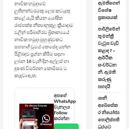
ඇමතිගෙන්
නාවික හමුදාවේ
විශේෂ
ලුතිනන්වරයකු ලෙස කටයුතු
ප්‍රකාශයක්
කළේ යැයි කියන යෝෂිත
රාජපක්ෂ නිත්‍යානුකූල ක්‍රියාදාම
පාර්ලිමේන්
වලින් පරිබාහිරව බ්‍රිතාන්‍යයේ
තු මන්ත්‍රී
නාවික හමුදා පුහුණුවකට
වැටුප වැඩි
සහභාගි වූයේ කෙසේද යන්න
කළාද ? –
පිළිබඳව ප්‍රශ්න කිරීම සඳහා
ආර්ථික
ලබන 16 වැනි දින අල්ලස් හා
සංවර්ධන
දුෂණ විමර්ශන කොමිසම ට
නි. ඇමති
කැඳවා ඇත.
කරුණු
පහදයි
අපගේ
ශානි
WhatsApp
අබේසේක
චැනලය
ර නියෝජ්‍ය
Follow
කරන්න
පොලිස්පති
ධුරයට