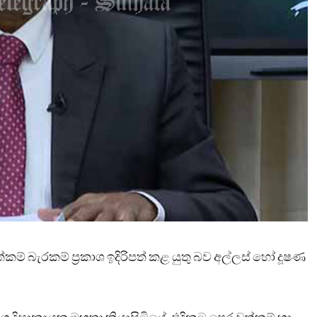
ත්කම් බැරකම් ප්‍රකාශ ඉදිරිපත් කළ යුතු බව අල්ලස් හෝ දූෂණ