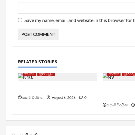
Save my name, email, and website in this browser for 
RELATED STORIES
දේශීය
මුල් පිටුව
දේශීය
මුල් පි
ඩෙංගු මරණ 63 දක්වා ඉහළට
TM App යනු න
යෝජනා ක්‍රම
සසංගි වීරසිංහ
August 6, 2026
0
සසංගි වීරසිංහ