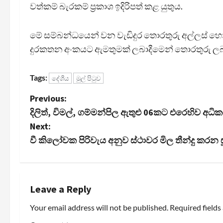
වත්කම් බැරකම් ප්‍රකාශ ඉදිරිපත් කළ යුතුය.
මේ සම්බන්ධයෙන් වන වැඩිදුර තොරතුරු අල්ලස් 
දුරකතන අංකයට ඇමතුමක් ලබාදීමෙන් තොරතුරු ල
Tags:
දේශීය
මුල් පිටුව
P
Previous:
දිලිත්, විමල්, ගම්මන්පිල ඇතුළු 06කට එරෙහිව 
o
Next:
s
වී කිලෝවක පිරිවැය අනුව ස්ථාවර මිල තීන්දු කරන සූත
t
n
Leave a Reply
a
Your email address will not be published.
Required field