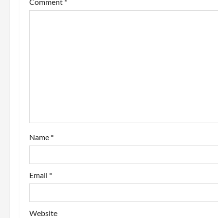
v
Comment
*
i
g
a
t
i
o
Name
*
n
Email
*
Website