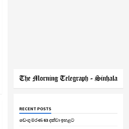
RECENT POSTS
ඩෙංගු මරණ 63 දක්වා ඉහළට