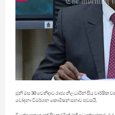
ජුනි මස 30 වෙනිදාට රාජ්‍ය නිලධාරින් සිය වාර්ෂික ව
චෝදනා විමර්ශන කොමිෂන් සභාව පවසයි.