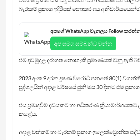
විශේෂ ප්‍රකාශයක් සිදු කරමින් එහි අධ්‍යක්ෂ ජනරාල
බැරකම් ප්‍රකාශ ඉදිරිපත් නොකර අය අනිවාර්යයෙන
අපගේ WhatsApp චැනලය Follow කරන්
අප සමග සම්බන්ධ වන්න
එම දඩ මුදල දරාගත නොහැකි ප්‍රමාණයක් වනු ඇති
2023 අංක 9 දරන දූෂණ විරෝධී පනතේ 80(1) වගන්තිය 
පුද්ගලයින් අදාළ වර්ෂයේ ජුනි මස 30 දිනට එම ප්‍රකාශ
එය ප්‍රමාදවීම දඩයකට හා අධිකරණ ක්‍රියාමාර්ගයකට 
කළේය.
අදාළ වත්කම් හා බැරකම් ප්‍රකාශ ඉලෙක්ට්‍රොනික ප