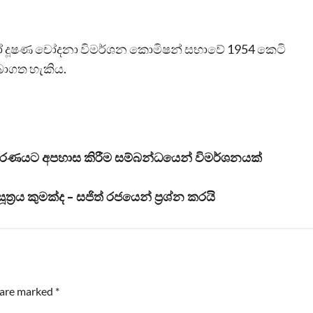
හෝ දූෂණ චෝදනා විමර්ශන කොමිෂන් සභාවේ 1954 කෙටි
බාගත හැකිය.
අධිකරණයට අපහාස කිරීම සම්බන්ධයෙන් විමර්ශනයක්
්‍රය කුමක්ද – සජිත් රජයෙන් ප්‍රශ්න කරයි
s are marked
*