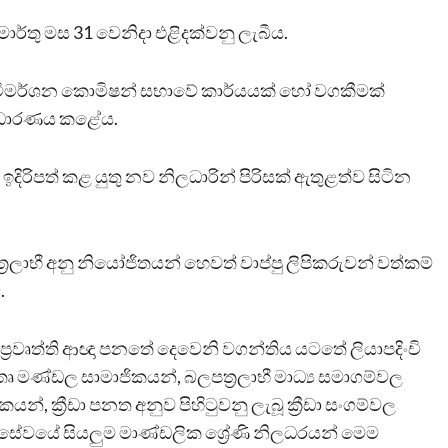
ාර්තු මස 31 වෙනිදා එළිදක්වනු ලැබීය.
 විමර්ශන කොමිෂන් සභාවේ කාර්යයක් හෝ වගකීමක්
අවධාරණය කළේය.
ිරිපත් කළ යුතු නව නිලධාරින් පිරිසක් ඇතුළත්ව සිටින
රලාභී අනු නියෝජිතයන් හෙවත් වාප්පු ලිපිකරුවන් වත්කම්
.
 ප්‍රවෘත්ති ආඥා පනතේ දෙවෙනි වගන්තිය යටතේ ලියාපදිංචි
ෘ මණ්ඩල සාමාජිකයන්, බලපත්‍රලාභී මාධ්‍ය සමාගම්වල
, ක්‍රීඩා පනත අනුව පිහිටුවනු ලැබූ ක්‍රීඩා සංගම්වල
 සේවයේ සියලුම මාණ්ඩලික ශ්‍රේණි නිලධරයන් මෙම