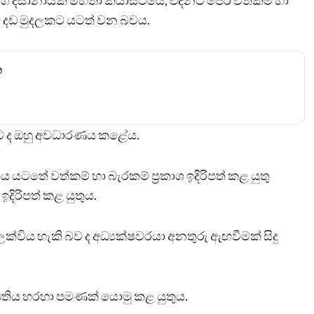
් රංග දිසානායක මහතා කියාසිටියේ, එදිනට පෙර වත්කම් හා
්ම දඩ මුදලකට යටත් වන බවය.
න
 බව ද ඔහු අවධාරණය කළේය.
යටතේ වත්කම් හා බැරකම් ප්‍රකාශ ඉදිරිපත් කළ යුතු
 ඉදිරිපත් කළ යුතුය.
ලක්විය හැකි බව ද අධ්‍යක්ෂවරයා අනතුරු ඇඟවීමක් සිදු
ද්ධතිය හරහා පමණක් යොමු කළ යුතුය.