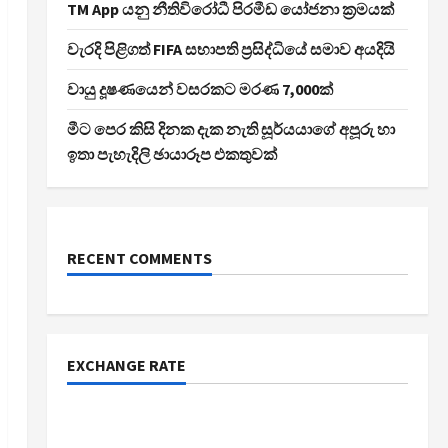
TM App යනු නීතිවිරෝධී පිරමීඩ යෝජනා ක්‍රමයක්
වැරදි පිළිගත් FIFA සභාපති ප්‍රසිද්ධියේ සමාව අයදියි
වායු දූෂණයෙන් වසරකට මරණ 7,000ක්
මීට පෙර කිසි දිනක දැක නැති සූර්යයාගේ අපූරු හා
ඉතා පැහැදිලි ඡායාරූප එකතුවක්
RECENT COMMENTS
EXCHANGE RATE