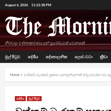
Skip
August 6, 2026
11:22:39 PM
to
content
නිරවද්‍ය වාර්තාකරණයෙන් ප්‍රබෝධමත් වෙනසක්
මුල් පිටුව
දේශීය
දේශපාලනික
ලොව වටා
ක්‍රීඩා
Home
වත්කම් බැරකම් ප්‍රකාශ නොදුන්නොත් නඩු පවරන බව අ
දේශීය
මුල් පිටුව