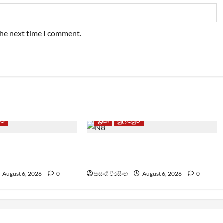
the next time I comment.
ටුව
ක්‍රීඩා
මුල් පිටුව
ීතිවිරෝධී පිරමීඩ
වැරදි පිළිගත් FIFA සභාපති
යක්
ප්‍රසිද්ධියේ සමාව අයදියි
August 6, 2026
0
සසංගි වීරසිංහ
August 6, 2026
0