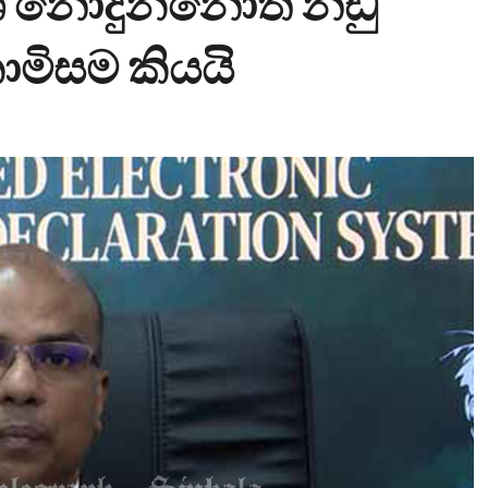
ාශ නොදුන්නොත් නඩු
මිසම කියයි