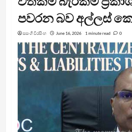
වත්කම් බැරකම් ප්‍රක
පවරන බව අල්ලස් කො
සසංගි වීරසිංහ
June 16, 2026
1 minute read
0