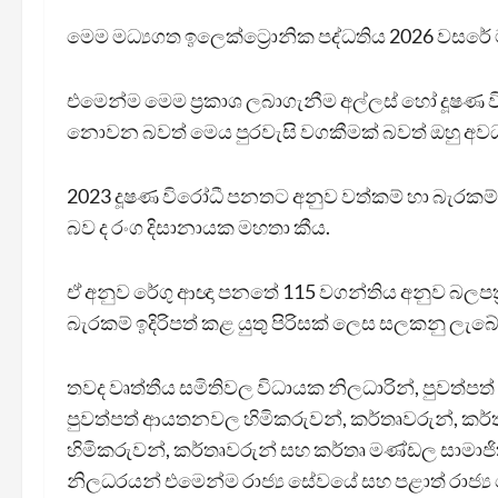
මෙම මධ්‍යගත ඉලෙක්ට්‍රොනික පද්ධතිය 2026 වසරේ ම
එමෙන්ම මෙම ප්‍රකාශ ලබාගැනීම අල්ලස් හෝ දූෂණ
නොවන බවත් මෙය පුරවැසි වගකීමක් බවත් ඔහු 
2023 දූෂණ විරෝධී පනතට අනුව වත්කම් හා බැරකම් ඉද
බව ද රංග දිසානායක මහතා කීය.
ඒ අනුව රේගු ආඥා පනතේ 115 වගන්තිය අනුව බලපත්‍
බැරකම් ඉදිරිපත් කළ යුතු පිරිසක් ලෙස සලකනු ලැබේ
තවද වෘත්තීය සමිතිවල විධායක නිලධාරින්, පුවත්පත්
පුවත්පත් ආයතනවල හිමිකරුවන්, කර්තෘවරුන්, කර්ත
හිමිකරුවන්, කර්තෘවරුන් සහ කර්තෘ මණ්ඩල සාමාජිකයන්
නිලධරයන් එමෙන්ම රාජ්‍ය සේවයේ සහ පළාත් රාජ්‍ය