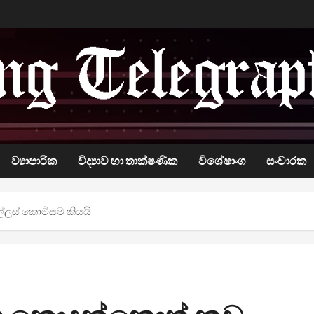
ව්‍යාපාරික
විද්‍යාව හා තාක්ෂණික
විශේෂාංග
සංචාරක
ල්ලස් කොමිසම කියයි