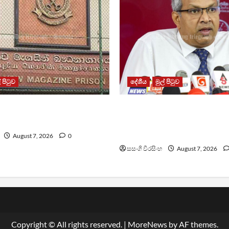
් පිටුව
දේශීය
මුල් පිටුව
න්ධනාගාරයේ ගැටුමින්
වෙඩිතැබීමක් සිදුකර කුරුවිට
කළ රැඳවියෙකු මරුට
නොසන්සුන්තාව පාලනය කර
අධිකරණ ඇමති
August 7, 2026
0
සසංගි වීරසිංහ
August 7, 2026
Copyright © All rights reserved.
|
MoreNews
by AF themes.