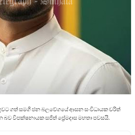
ංගුවට ගත් සමගි ජන බලවේගයේ ආසන සංවිධායක චරිත්
 බව විපක්ෂනායක සජිත් ප්‍රේමදාස මහතා පවසයි.