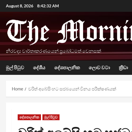
Skip
August 8, 2026
8:42:33 AM
to
content
නිරවද්‍ය වාර්තාකරණයෙන් ප්‍රබෝධමත් වෙනසක්
මුල් පිටුව
දේශීය
දේශපාලනික
ලොව වටා
ක්‍රීඩා
Home
චරිත් අබේසිංහට සජබයෙන් විනය පරීක්ෂණයක්
දේශපාලනික
මුල් පිටුව