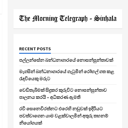
RECENT POSTS
පල්ලන්සේන බන්ධනාගාරයේ නොසන්සුන්තාවක්
මැගසින් බන්ධනාගාරයේ ගැටුමින් රෝහල් ගත කළ
රැඳවියෙකු මරුට
වෙඩිතැබීමක් සිදුකර කුරුවිට නොසන්සුන්තාව
පාලනය කරයි – අධිකරණ ඇමති
රවී සෙනෙවිරත්නට එරෙහි නඩුවක් ඉදිරියට
පවත්වාගෙන යාම වළක්වාලමින් අතුරු තහනම්
නියෝගයක්