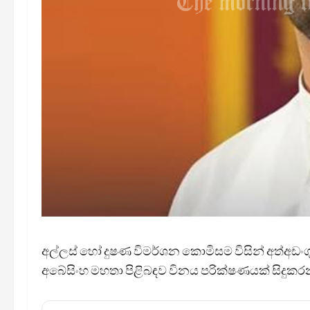
අල්ලස් හෝ දුෂණ විමර්ශන කොමිසම විසින් අත්අඩ
අබේසිංහ මහතා පිළිබඳව විනය පරික්ෂණයක් සිදුකරන