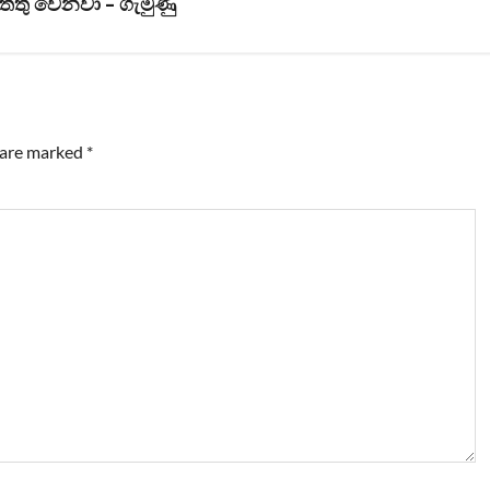
ත්තු වෙනවා – ගැමුණු
s are marked
*