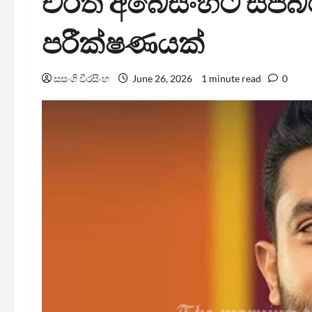
චරිත් අබේසිංහට සජ
පරීක්ෂණයක්
සසංගි වීරසිංහ
June 26, 2026
1 minute read
0