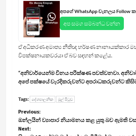
අපගේ WhatsApp චැනලය Follow 
අප සමග සම්බන්ධ වන්න
ඒ අධිකරණ අමාත්‍ය නීතිඥ හර්ෂණ නානායක්කාර මහතා ව
විපක්ෂනායකවරයා ඒ බව සඳහන් කළේය.
“අනිවාර්යෙන්ම විනය පරීක්ෂණ පවත්වනවා. අනි
අපේ පක්ෂයේ වැරදිකරුවන්ට අපරාධකරුවන්ට කිසිම
Tags:
දේශපාලනික
මුල් පිටුව
P
Previous:
ඔන්ලයින් ව්‍යාපාර නියාමනය කළ යුතු බව ඇමති ව
o
Next: