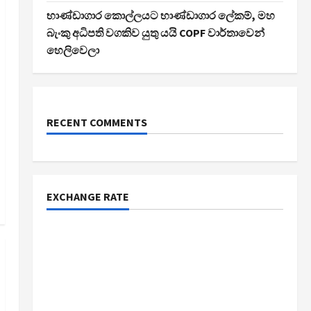
භාණ්ඩාගාර කොල්ලයට භාණ්ඩාගාර ලේකම්, මහ
බැංකු අධිපති වගකිව යුතු යයි COPF වාර්තාවෙන්
හෙලිවෙලා
RECENT COMMENTS
EXCHANGE RATE