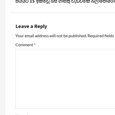
s
සියයට 15 ඉක්මවූ බස් ගාස්තු වැඩිවීමක් බලාපොරො
t
n
Leave a Reply
a
Your email address will not be published.
Required field
v
Comment
*
i
g
a
t
i
o