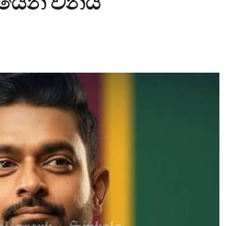
බයෙන් විනය