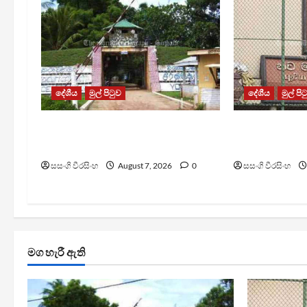
දේශීය
මුල් පිටුව
දේශීය
මුල් පි
පල්ලන්සේන බන්ධනාගාරයේ
මැගසින් බන්
නොසන්සුන්තාවක්
රෝහල් ගත කළ
සසංගි වීරසිංහ
August 7, 2026
0
සසංගි වීරසිංහ
මග හැරී ඇති