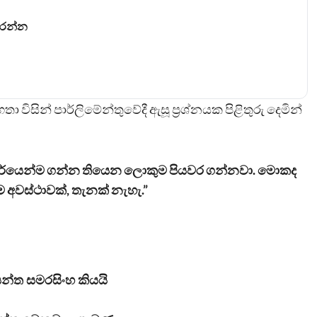
කරන්න
ිසින් පාර්ලිමේන්තුවේදී ඇසූ ප්‍රශ්නයක පිළිතුරු දෙමින්
වාර්යෙන්ම ගන්න තියෙන ලොකුම පියවර ගන්නවා. මොකද
 අවස්ථාවක්, තැනක් නැහැ.”
සන්ත සමරසිංහ කියයි