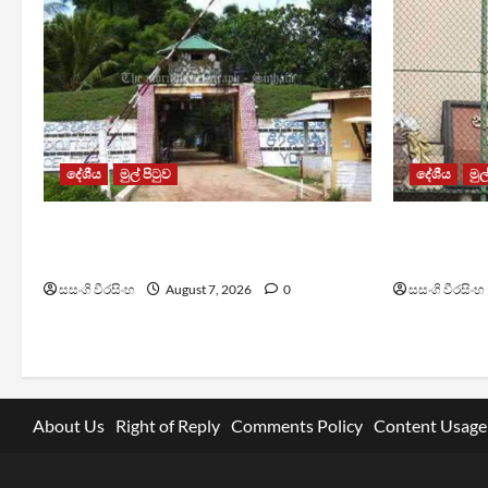
දේශීය
මුල් පිටුව
දේශීය
මුල
පල්ලන්සේන බන්ධනාගාරයේ
මැගසින් බ
නොසන්සුන්තාවක්
රෝහල් ගත 
සසංගි වීරසිංහ
August 7, 2026
0
සසංගි වීරසිංහ
About Us
Right of Reply
Comments Policy
Content Usage