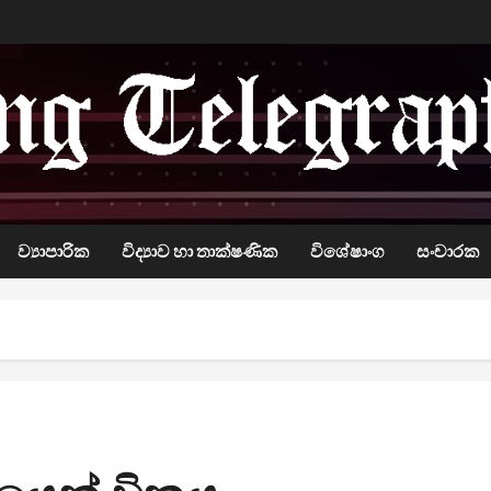
ව්‍යාපාරික
විද්‍යාව හා තාක්ෂණික
විශේෂාංග
සංචාරක