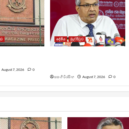
ටුව
දේශීය
මුල් පිටුව
ධනාගාරයේ ගැටුමින්
වෙඩිතැබීමක් සිදුකර කුරුවිට
 රැඳවියෙකු මරුට
නොසන්සුන්තාව පාලනය කරයි –
අධිකරණ ඇමති
August 7, 2026
0
සසංගි වීරසිංහ
August 7, 2026
0