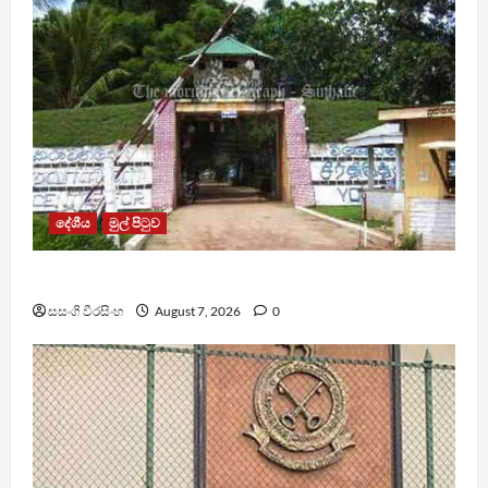
දේශීය
මුල් පිටුව
පල්ලන්සේන බන්ධනාගාරයේ නොසන්සුන්තාවක්
සසංගි වීරසිංහ
August 7, 2026
0