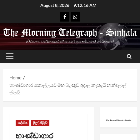
Skip
August 8, 2026
9:12:17 AM
to
Facebook
Whatsapp
content
නිරවද්‍ය වාර්තාකරණයෙන් ප්‍රබෝධමත් වෙනසක්
Primary
Menu
Home
භාණ්ඩාගාර කොල්ලයට මහ බැංකුව අදාල නැතැයි නන්දලාල්
කියයි
දේශීය
මුල් පිටුව
භාණ්ඩාගාර