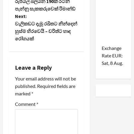
රුපියල් බිලියන 190ක් රටින්
o
පැන්නූ සැකකරුවෙක් රිමාන්ඩ්
Next:
s
වැලිකඩට දැමූ රඛිතට නින්දෙන්
t
හුස්ම හිරවෙයි – චරිත්ට හෘද
රෝගයක්
n
Exchange
Rate
EUR
:
a
Sat, 8 Aug.
Leave a Reply
v
Your email address will not be
i
published.
Required fields are
marked
*
g
Comment
*
a
t