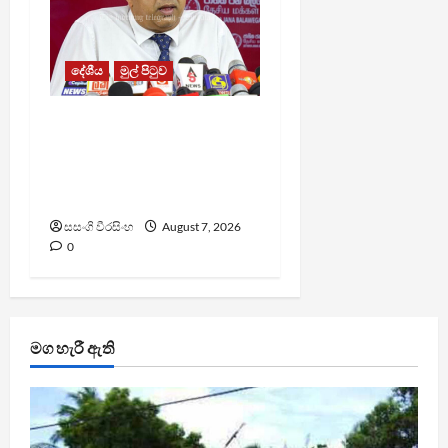
දේශීය
මුල් පිටුව
වෙඩිතැබීමක් සිදුකර
කුරුවිට නොසන්සුන්තාව
පාලනය කරයි – අධිකරණ
ඇමති
සසංගි වීරසිංහ
August 7, 2026
0
මග හැරී ඇති