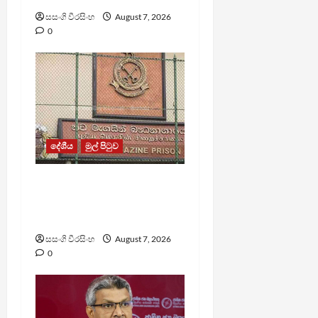
සසංගි වීරසිංහ
August 7, 2026
0
දේශීය
මුල් පිටුව
මැගසින් බන්ධනාගාරයේ
ගැටුමින් රෝහල් ගත කළ
රැඳවියෙකු මරුට
සසංගි වීරසිංහ
August 7, 2026
0