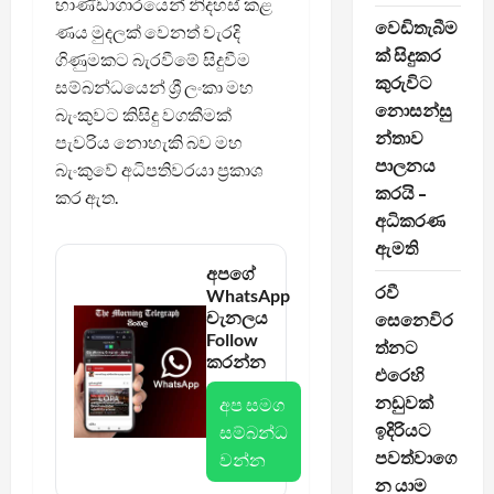
භාණ්ඩාගාරයෙන් නිදහස් කළ
වෙඩිතැබීම
ණය මුදලක් වෙනත් වැරදි
ක් සිදුකර
ගිණුමකට බැරවීමේ සිදුවීම
කුරුවිට
සම්බන්ධයෙන් ශ්‍රී ලංකා මහ
නොසන්සු
බැංකුවට කිසිදු වගකීමක්
න්තාව
පැවරිය නොහැකි බව මහ
පාලනය
බැංකුවේ අධිපතිවරයා ප්‍රකාශ
කරයි –
කර ඇත.
අධිකරණ
ඇමති
අපගේ
රවී
WhatsApp
චැනලය
සෙනෙවිර
Follow
ත්නට
කරන්න
එරෙහි
නඩුවක්
අප සමග
ඉදිරියට
සම්බන්ධ
පවත්වාගෙ
වන්න
න යාම