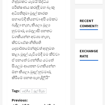
ගිණුමකට යෑමයි සිද්ධිය
පරීක්ෂණය කරද්දී මහ බැංකු
අධිපතිතුමා මුදල් කාරක
සභාවේදී කියනවා අපි මේකට
RECENT
බැඳිලා නැහැ කියලා. මූල්‍ය
COMMENTS
හුවමාරු රෙගුලාසි පනතට
වගකියන්න අවශ්‍ය නැහැ
කිව්වා.ඒක නීතිපති
දෙපාර්තමේන්තුවත් අනුමත
EXCHANGE
කළා. මුදල් යැවීමේදී මම කිව්වා
RATE
ඒ පනතේ වගන්තිය යටතේ
සියලුම ආයතන වගකියන්න
ඕන කියලා. මුදල් හුවමාරු
කිරීමේ පනත පැහැදිලියි”
Tags:
දේශීය
මුල් පිටුව
P
Previous: