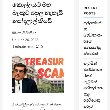
කොල්ලයට මහ
RECENT
බැංකුව අදාල නැතැයි
POSTS
නන්දලාල් කියයි
පල්ලන්සේ
න
සසංගි වීරසිංහ
බන්ධනාගා
June 26, 2026
රයේ
1 minute read
0
නොසන්සු
න්තාවක්
මැගසින්
බන්ධනාගා
රයේ
ගැටුමින්
රෝහල් ගත
කළ
රැඳවියෙකු
ඕස්ට්‍රේලියාව වෙනුවෙන් මහා
මරුට