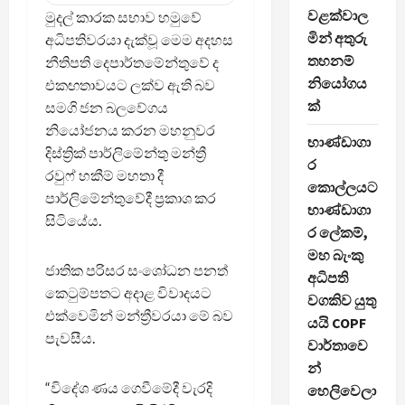
වළක්වාල
මුදල් කාරක සභාව හමුවේ
මින් අතුරු
අධිපතිවරයා දැක්වූ මෙම අදහස
තහනම්
නීතිපති දෙපාර්තමේන්තුවේ ද
නියෝගය
එකඟතාවයට ලක්ව ඇති බව
ක්
සමගි ජන බලවේගය
නියෝජනය කරන මහනුවර
භාණ්ඩාගා
දිස්ත්‍රික් පාර්ලිමේන්තු මන්ත්‍රී
ර
රවුෆ් හකීම් මහතා දී
කොල්ලයට
පාර්ලිමේන්තුවේදී ප්‍රකාශ කර
භාණ්ඩාගා
සිටියේය.
ර ලේකම්,
මහ බැංකු
ජාතික පරිසර සංශෝධන පනත්
අධිපති
කෙටුම්පතට අදාළ විවාදයට
වගකිව යුතු
එක්වෙමින් මන්ත්‍රීවරයා මේ බව
යයි COPF
පැවසීය.
වාර්තාවෙ
න්
“විදේශ ණය ගෙවීමේදී වැරදි
හෙලිවෙලා