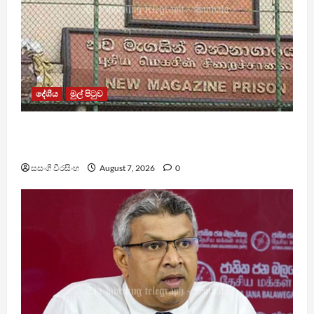
දේශීය
මුල් පිටුව
මැගසින් බන්ධනාගාරයේ ගැටුමින් රෝහල් ගත කළ
රැඳවියෙකු මරුට
සසංගි වීරසිංහ
August 7, 2026
0