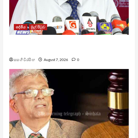
දේශීය
මුල් පිටුව
වෙඩිතැබීමක් සිදුකර කුරුවිට නොසන්සුන්තාව
පාලනය කරයි – අධිකරණ ඇමති
සසංගි වීරසිංහ
August 7, 2026
0