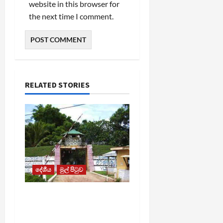
website in this browser for
the next time I comment.
RELATED STORIES
දේශීය
මුල් පිටුව
පල්ලන්සේන
බන්ධනාගාරයේ
නොසන්සුන්තාවක්