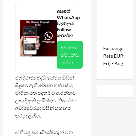
අපගේ
WhatsApp
චැනලය
Follow
කරන්න
අප සමග
Exchange
සම්බන්ධ
Rate
EUR
:
වන්න
Fri, 7 Aug.
එහිදී රාජ්‍ය බුද්ධි සේවය විසින්
සිදුකර ඇති තර්ජන තක්සේරු
වාර්තා මත පදනම්ව ආරක්ෂාව
ලබා දී ඇති ලැයිස්තුව නියෝජ්‍ය
අමාත්‍යවරයා විසින් සභාගත
කරනු ලැබීය.
ඒ හිටපු ජනාධිපතිවරුන් වන