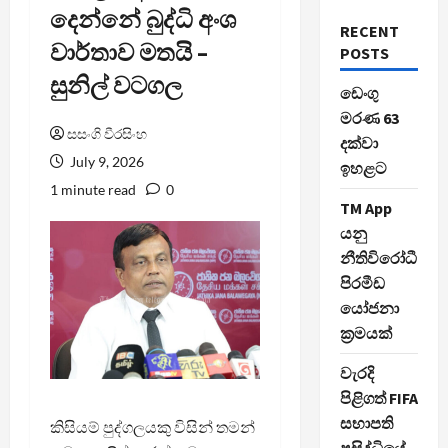
දෙන්නේ බුද්ධි අංශ
RECENT
වාර්තාව මතයි –
POSTS
සුනිල් වටගල
ඩෙංගු
මරණ 63
සසංගි වීරසිංහ
දක්වා
July 9, 2026
ඉහළට
1 minute read
0
TM App
යනු
නීතිවිරෝධී
පිරමීඩ
යෝජනා
ක්‍රමයක්
වැරදි
පිළිගත් FIFA
සභාපති
කිසියම් පුද්ගලයකු විසින් තමන්