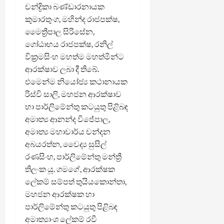
චන්ද්‍රිකා බණ්ඩාරනායක
කුමාරතුංග, මහින්ද රාජපක්ෂ,
මෛත්‍රීපාල සිරිසේන,
ගෝඨාභය රාජපක්ෂ, රනිල්
වික්‍රමසිංහ මහත්ම මහත්මීන්ට
ආරක්ෂාව ලබා දී තිබේ.
එමෙන්ම නියෝජ්‍ය කථානායක
රිස්වි සාලි, මහජන ආරක්ෂාව
හා පාර්ලිමේන්තු කටයුතු පිළිබඳ
අමාත්‍ය ආනන්ද විජේපාල,
අමාත්‍ය මහාචාර්ය චන්දන
අබයරත්න, වෛද්‍ය සුසිල්
රණසිංහ, පාර්ලිමේන්තු මන්ත්‍රී
තිලංක යූ. ගමගේ, ආරක්ෂක
ලේකම් සම්පත් තුයියකොන්තා,
මහජන ආරක්ෂක හා
පාර්ලිමේන්තු කටයුතු පිළිබඳ
අමාත්‍යාංශ ලේකම් රවී