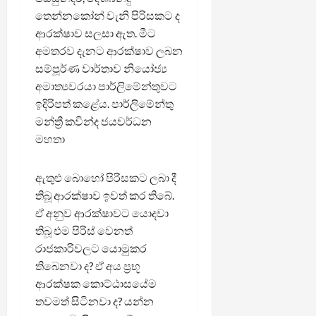
තෙන්නකෝන් වැනි පිරිසකට ද
ආරක්ෂාව සලසා ඇත. මීට
අමතරව දැනට ආරක්ෂාව ලබන
සම්පූර්ණ වාර්තාව නියෝජ්‍ය
අමාත්‍යවරයා පාර්ලිමේන්තුවට
ඉදිරිපත් කළේය. පාර්ලිමේන්තු
මන්ත්‍රී කවින්ද ජයවර්ධන
මහතා
ඇතුළු බොහෝ පිරිසකට ලබා දී
තිබූ ආරක්ෂාව ඉවත් කර තිබේ.
ඒ අනුව ආරක්ෂාවට යොදවා
තිබූ එම පිරිස් වෙනත්
රාජකාරිවලට යොමුකර
තිබෙනවා ද? ඒ අය ප්‍රභූ
ආරක්ෂක කොට්ඨාසයේම
තවමත් සිටිනවා ද? යන්න