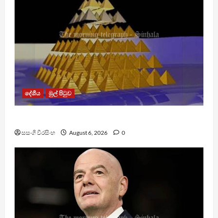
දේශීය
මුල් පිටුව
TM App යනු නීතිවිරෝධී පිරමීඩ යෝජනා ක්‍රමයක්
සසංගි වීරසිංහ
August 6, 2026
0