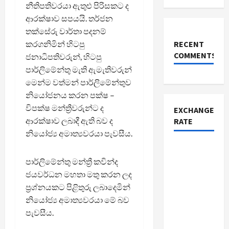
නීතිපතිවරයා ඇතුළු පිරිසකට ද
ආරක්ෂාව සපයයි. තර්ජන
තක්සේරු වාර්තා පදනම්
කරගනිමින් හිටපු
RECENT
COMMENTS
ජනාධිපතිවරුන්, හිටපු
පාර්ලිමේන්තු මැති ඇමැතිවරුන්
මෙන්ම වත්මන් පාර්ලිමේන්තුව
නියෝජනය කරන පක්ෂ –
විපක්ෂ මන්ත්‍රීවරුන්ට ද
EXCHANGE
ආරක්ෂාව ලබාදී ඇති බව ද
RATE
නියෝජ්‍ය අමාත්‍යවරයා පැවසීය.
පාර්ලිමේන්තු මන්ත්‍රී කවින්ද
ජයවර්ධන මහතා මතු කරන ලද
ප්‍රශ්නයකට පිළිතුරු ලබාදෙමින්
නියෝජ්‍ය අමාත්‍යවරයා මේ බව
පැවසීය.