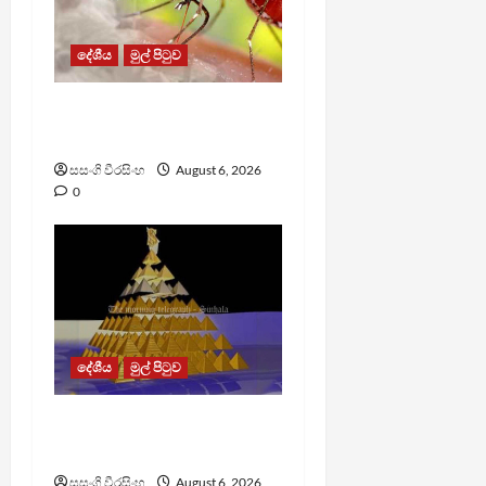
දේශීය
මුල් පිටුව
ඩෙංගු මරණ 63 දක්වා
ඉහළට
සසංගි වීරසිංහ
August 6, 2026
0
දේශීය
මුල් පිටුව
TM App යනු නීතිවිරෝධී
පිරමීඩ යෝජනා ක්‍රමයක්
සසංගි වීරසිංහ
August 6, 2026