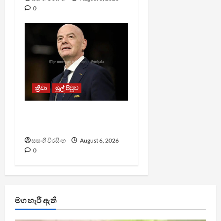
0
ක්‍රීඩා
මුල් පිටුව
වැරදි පිළිගත් FIFA සභාපති
ප්‍රසිද්ධියේ සමාව අයදියි
සසංගි වීරසිංහ
August 6, 2026
0
මග හැරී ඇති