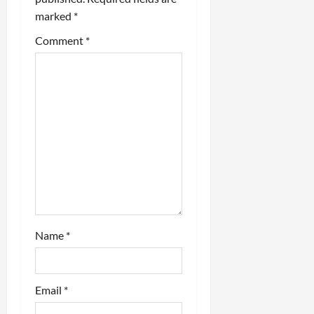
a
marked
*
t
Comment
*
i
o
n
Name
*
Email
*