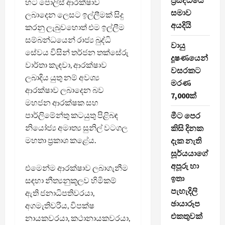
ප්‍රසිද්ධියේ
හට පොලිස් ආරක්ෂාව
සමාව
ලබාදෙන ලෙසට ඉල්ලීමක් සිදු
අයදියි
කරනු ලැබුවහොත් එම ඉල්ලීම
සම්බන්ධයෙන් රාජ්‍ය බුද්ධි
වායු
සේවය විසින් තර්ජන තක්සේරු
දූෂණයෙන්
වාර්තා කැඳවා, ආරක්ෂාව
වසරකට
ලබාදිය යුතු නම් අවශ්‍ය
මරණ
ආරක්ෂාව ලබාදෙන බව
7,000ක්
මහජන ආරක්ෂක සහ
පාර්ලිමේන්තු කටයුතු පිළිබඳ
මීට පෙර
නියෝජ්‍ය අමාත්‍ය සුනිල් වටගල
කිසි දිනක
මහතා ප්‍රකාශ කළේය.
දැක නැති
සූර්යයාගේ
අපූරු හා
එමෙන්ම ආරක්ෂාව ලබාගැනීම
ඉතා
සඳහා නීත්‍යනුකූලව හිමිකම්
පැහැදිලි
ඇති ජනාධිපතිවරයා,
ඡායාරූප
අගමැතිවරිය, විපක්ෂ
එකතුවක්
නායකවරයා, කථානායකවරයා,