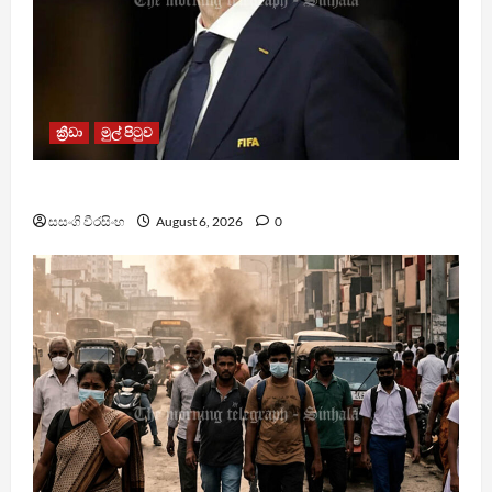
ක්‍රීඩා
මුල් පිටුව
වැරදි පිළිගත් FIFA සභාපති ප්‍රසිද්ධියේ සමාව අයදියි
සසංගි වීරසිංහ
August 6, 2026
0