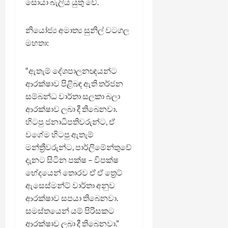
සොයා බැලිය යුතු වේ.
නියෝජ්‍ය අමාත්‍ය සුනිල් වටගල
මහතා:
“ඇතැම් දේශපාලනඥයන්ට
ආරක්ෂාව පිළිබඳ ඇති තර්ජන
සම්බන්ධ වාර්තා සලකා බලා
ආරක්ෂාව ලබා දී තිබෙනවා.
හිටපු ජනාධිපතිවරුන්ට, ඒ
වගේම හිටපු ඇතැම්
මන්ත්‍රීවරුන්ට, පාර්ලිමේන්තුවේ
දැනට සිටින පක්ෂ – විපක්ෂ
භේදයෙන් තොරව ඒ ඒ ත්‍රෙට්
ඇසෙස්මන්ට් වාර්තා අනුව
ආරක්ෂාව සපයා තිබෙනවා.
සමස්තයෙන් යම් පිරිසකට
ආරක්ෂාව ලබා දී තිබෙනවා.”