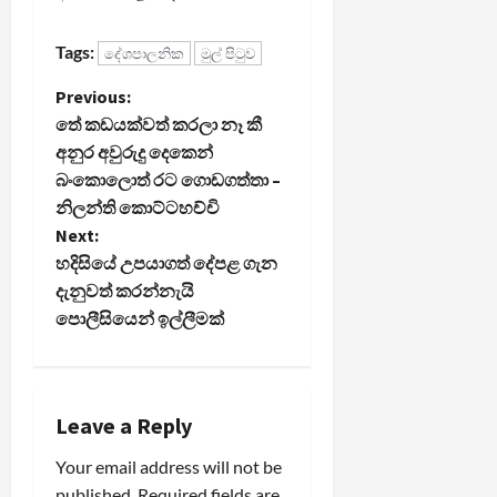
Tags:
දේශපාලනික
මුල් පිටුව
P
Previous:
තේ කඩයක්වත් කරලා නෑ කී
o
අනුර අවුරුදු දෙකෙන්
බංකොලොත් රට ගොඩගත්තා –
s
නිලන්ති කොට්ටහච්චි
t
Next:
හදිසියේ උපයාගත් දේපළ ගැන
n
දැනුවත් කරන්නැයි
පොලීසියෙන් ඉල්ලීමක්
a
v
i
Leave a Reply
Your email address will not be
g
published.
Required fields are