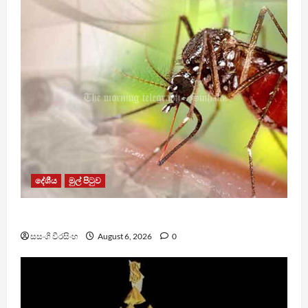
දේශීය
මුල් පිටුව
ඩෙංගු මරණ 63 දක්වා ඉහළට
සසංගි වීරසිංහ
August 6, 2026
0