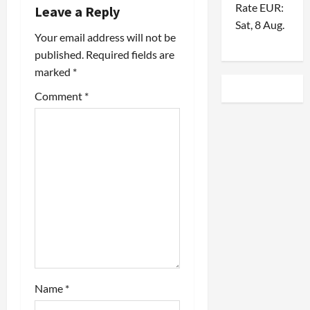
v
Rate
EUR
:
Leave a Reply
Sat, 8 Aug.
i
Your email address will not be
published.
Required fields are
g
marked
*
a
Comment
*
t
i
o
n
Name
*