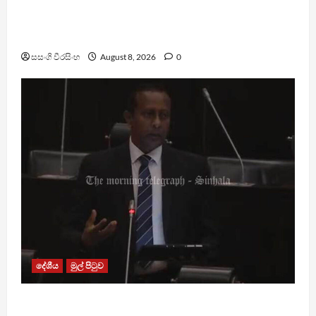
බන්ධනාගාරවල ඇතිවු සිද්ධීන් ගැන අධිකරණ
ඇමතිගෙන් විශේෂ ප්‍රකාශයක්
සසංගි වීරසිංහ
August 8, 2026
0
දේශීය
මුල් පිටුව
පාර්ලිමේන්තු මන්ත්‍රී වැටුප වැඩි කළාද ? – ආර්ථික