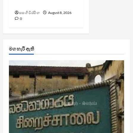
පහදයි
සසංගි වීරසිංහ
August 8, 2026
0
මග හැරී ඇති