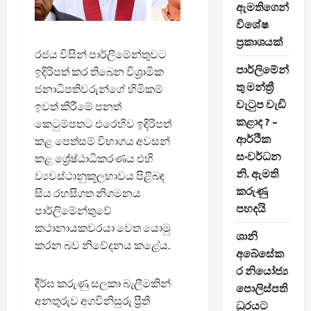
ඇමතිගෙන්
විශේෂ
ප්‍රකාශයක්
රජය විසින් පාර්ලිමේන්තුවට
පාර්ලිමේන්
ඉදිරිපත් කර තිබෙන විශ්‍රාමික
තු මන්ත්‍රී
ජනාධිපතිවරුන්ගේ හිමිකම්
වැටුප වැඩි
ඉවත් කිරීමේ පනත්
කළාද ? –
කෙටුම්පතට එරෙහිව ඉදිරිපත්
ආර්ථික
කළ පෙත්සම් විභාගය අවසන්
සංවර්ධන
කළ ශ්‍රේෂ්ඨාධිකරණය එහි
නි. ඇමති
ව්‍යවස්ථානුකූලභාවය පිළිබඳ
කරුණු
සිය රහසිගත නිගමනය
පහදයි
පාර්ලිමේන්තුවේ
කථානායකවරයා වෙත යොමු
ශානි
කරන බව නිවේදනය කළේය.
අබේසේක
ර නියෝජ්‍ය
දීර්ඝ කරුණු සලකා බැලීමකින්
පොලිස්පති
අනතුරුව අගවිනිසුරු ප්‍රීති
ධුරයට