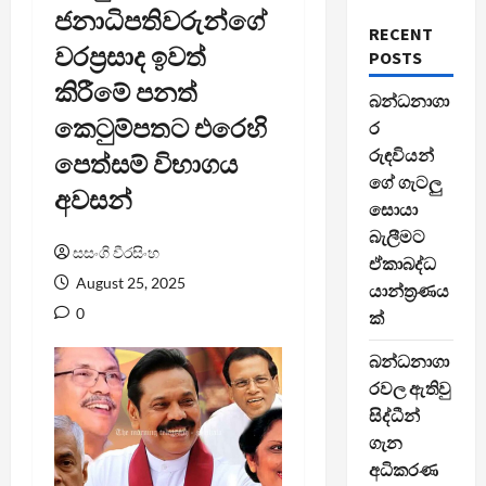
ජනාධිපතිවරුන්ගේ
RECENT
වරප්‍රසාද ඉවත්
POSTS
කිරීමේ පනත්
බන්ධනාගා
කෙටුම්පතට එරෙහි
ර
රුඳවියන්
පෙත්සම් විභාගය
ගේ ගැටලු
අවසන්
සොයා
බැලීමට
සසංගි වීරසිංහ
ඒකාබද්ධ
August 25, 2025
යාන්ත්‍රණය
0
ක්
බන්ධනාගා
රවල ඇතිවු
සිද්ධීන්
ගැන
අධිකරණ