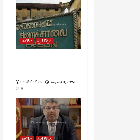
දේශීය
මුල් පිටුව
බන්ධනාගාර රුඳවියන්ගේ
ගැටලු සොයා බැලීමට
ඒකාබද්ධ යාන්ත්‍රණයක්
සසංගි වීරසිංහ
August 8, 2026
0
දේශීය
මුල් පිටුව