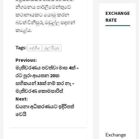
නිගමනය පාර්ලිමේන්තුවේ
EXCHANGE
කථානායකට යොමු කරන
RATE
බවත් විනිසුරු මඩුල්ල සඳහන්
කළේය.
Tags:
දේශීය
මුල් පිටුව
P
Previous:
මැතිවරණය පවත්වා මාස 4ක් –
o
රට පුරා ආයතන 20ක
සභිකයන් 33ක් නම් කර නෑ –
s
මැතිවරණ කොමසාරිස්
t
Next:
ඩයනා අධිකරණයට ඉදිරිපත්
n
වෙයි
a
Exchange