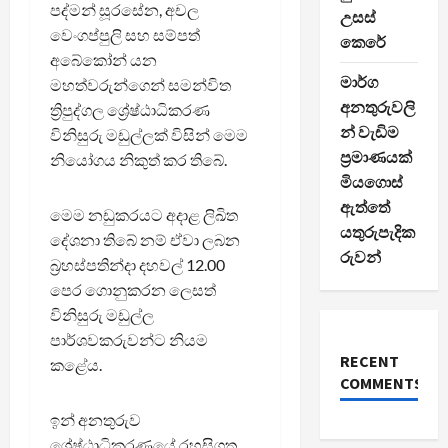
පද්මන් සූරසේන, අචල
උසස්
වෙංගප්පුලි සහ සම්පත්
කෙරේ
අබේකෝන් යන
මාර්ග
මහත්වරුන්ගෙන් සමන්විත
අනතුරුවලි
ත්‍රිපුද්ගල ශ්‍රේෂ්ඨාධිකරණ
න් වැඩිම
විනිසුරු මඩුල්ලක් විසින් මෙම
ප්‍රමාණයක්
නියෝගය නිකුත් කර තිබේ.
මියගොස්
ඇත්තේ
මෙම නඩුකරයට අදාළ ලිඛිත
යතුරුපැදික
දේශනා තිබේ නම් ඒවා ලබන
රුවන්
බ්‍රහස්පතින්දා දහවල් 12.00
පෙර ගොනුකරන ලෙසත්
විනිසුරු මඩුල්ල
පාර්ශවකරුවන්ට නියම
RECENT
කළේය.
COMMENTS
ඉන් අනතුරුව
ශ්‍රේෂ්ඨාධිකරණයේ රහසිගත