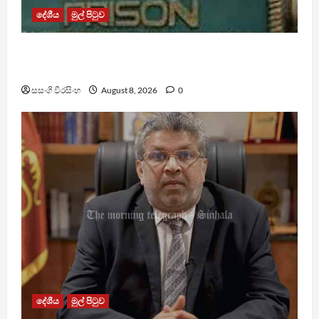
දේශීය
මුල් පිටුව
බන්ධනාගාර රුඳවියන්ගේ ගැටලු සොයා බැලීමට
ඒකාබද්ධ යාන්ත්‍රණයක්
සසංගි වීරසිංහ
August 8, 2026
0
දේශීය
මුල් පිටුව