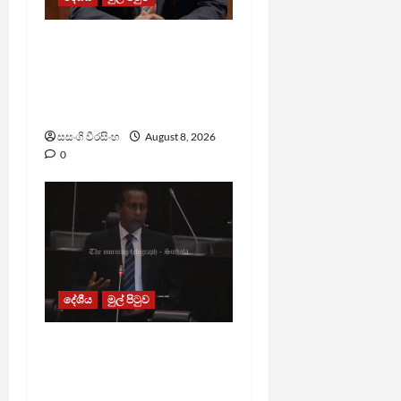
බන්ධනාගාරවල ඇතිවු
සිද්ධීන් ගැන අධිකරණ
ඇමතිගෙන් විශේෂ
ප්‍රකාශයක්
සසංගි වීරසිංහ
August 8, 2026
0
දේශීය
මුල් පිටුව
පාර්ලිමේන්තු මන්ත්‍රී වැටුප
වැඩි කළාද ? – ආර්ථික
සංවර්ධන නි. ඇමති කරුණු