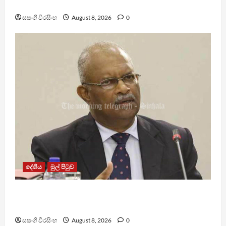
සංවර්ධන නි. ඇමති කරුණු පහදයි
සසංගි වීරසිංහ
August 8, 2026
0
දේශීය
මුල් පිටුව
ශානි අබේසේකර නියෝජ්‍ය පොලිස්පති ධුරයට උසස්
කෙරේ
සසංගි වීරසිංහ
August 8, 2026
0