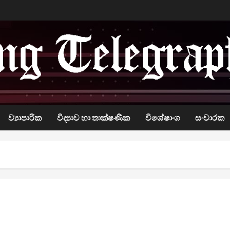
ව්‍යාපාරික
විද්‍යාව හා තාක්ෂණික
විශේෂාංග
සංචාරක