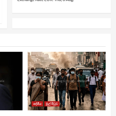
දේශීය
මුල් පිටුව