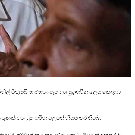
රනිල් වික්‍රමසිංහ මහතා ඇප මත මුදාහරින ලෙස කොළඹ
ප තුනක් මත මුදා හරින ලෙසත් නියම කර තිබේ.