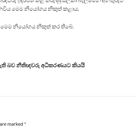
තිඥවරු ඉදිරිපත් කළ කරුණු සලකා බැලීමෙන් අනතුරුව
නෙවිය මෙම නියෝගය නිකුත් කළාය.
ුව මෙම නියෝගය නිකුත් කර තිබේ.
ඇති බව නීතිඥවරු අධිකරණයට කියයි
s are marked
*