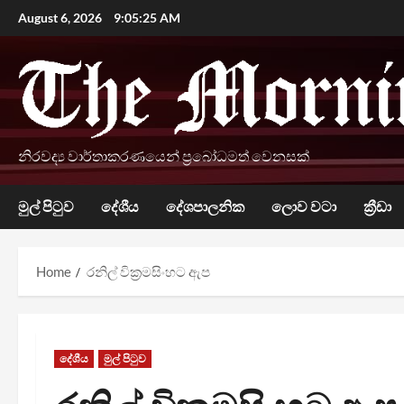
Skip
August 6, 2026
9:05:26 AM
to
content
නිරවද්‍ය වාර්තාකරණයෙන් ප්‍රබෝධමත් වෙනසක්
මුල් පිටුව
දේශීය
දේශපාලනික
ලොව වටා
ක්‍රීඩා
Home
රනිල් වික්‍රමසිංහට ඇප
දේශීය
මුල් පිටුව