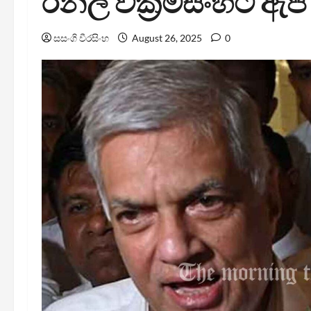
රනිල් වික්‍රමසිංහට ඇප
සසංගි වීරසිංහ
August 26, 2025
0