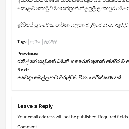
අපරාධ පරීක්ෂණ දෙපාර්තමේන්තුව සහ විත්තියේ නී
කොළඹ කොටුව මහෙස්ත්‍රාත් නිලුපුලී ලංකාපුර මෙ
ඉදිරිපත් වූ වෛද්‍ය වාර්තා සලකා බැලීමෙන් අනතුර
Tags:
දේශීය
මුල් පිටුව
P
Previous:
රනිල්ගේ හදවතේ ධමනි හතරෙන් තුනක් අවහිර වී 
o
Next:
s
වෛද්‍ය බෙල්ලනට විරුද්ධව විනය පරීක්ෂණයක්
t
n
Leave a Reply
a
Your email address will not be published.
Required field
v
Comment
*