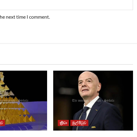
the next time I comment.
ටුව
ක්‍රීඩා
මුල් පිටුව