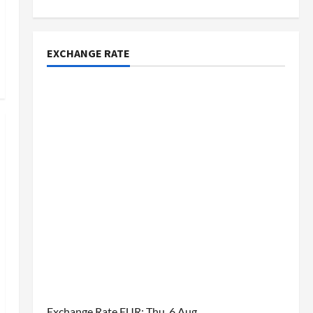
EXCHANGE RATE
Exchange Rate
EUR
: Thu, 6 Aug.