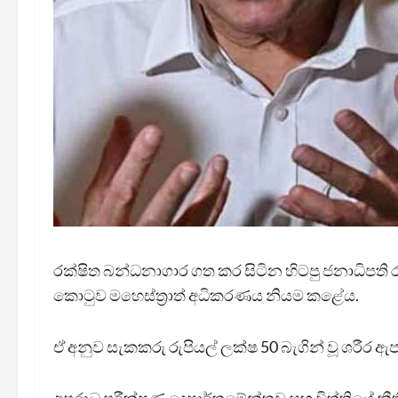
රක්ෂිත බන්ධනාගාර ගත කර සිටින හිටපු ජනාධිපති 
කොටුව මහෙස්ත්‍රාත් අධිකරණය නියම කළේය.
ඒ අනුව සැකකරු රුපියල් ලක්ෂ 50 බැගින් වූ ශරීර ඇ