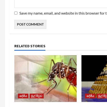
Save my name, email, and website in this browser for 
RELATED STORIES
දේශීය
මුල් පිටුව
දේශීය
මුල් පි