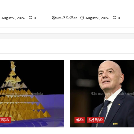
ීතිවිරෝධී පිරමීඩ
වැරදි පිළිගත් FIFA සභාපති
යක්
ප්‍රසිද්ධියේ සමාව අයදියි
August 6, 2026
0
සසංගි වීරසිංහ
August 6, 2026
0
් පිටුව
ක්‍රීඩා
මුල් පිටුව