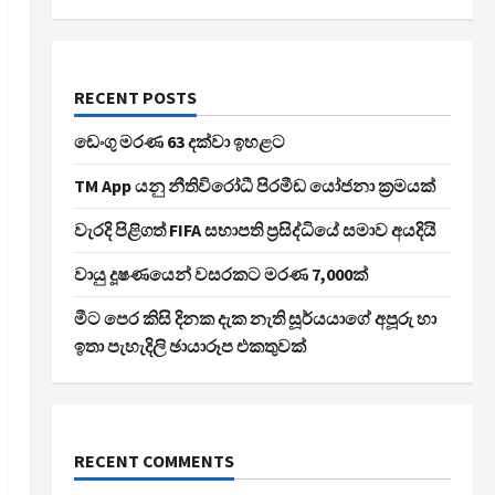
RECENT POSTS
ඩෙංගු මරණ 63 දක්වා ඉහළට
TM App යනු නීතිවිරෝධී පිරමීඩ යෝජනා ක්‍රමයක්
වැරදි පිළිගත් FIFA සභාපති ප්‍රසිද්ධියේ සමාව අයදියි
වායු දූෂණයෙන් වසරකට මරණ 7,000ක්
මීට පෙර කිසි දිනක දැක නැති සූර්යයාගේ අපූරු හා
ඉතා පැහැදිලි ඡායාරූප එකතුවක්
RECENT COMMENTS