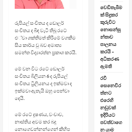
වෙඩිතැබීම
ක් සිදුකර
කුරුවිට
රුපියල් සංචිතය ද ඩොලර්
නොසන්සු
සංචිතය ද බිඳ වැටී තිබූ රටේ
න්තාව
එ්වා ශක්තිමත් කිරීමේ වගකීම
පාලනය
සිය කාර්ය වු බව අමාත්‍ය
කරයි –
සමන්ත විද්‍යාරත්න ප්‍රකාශ කරයි.
අධිකරණ
ඇමති
මේ වන විට රටේ ඩොලර්
සංචිතය බිලියන 6 ද රුපියල්
රවී
සංචිතය ට්‍රිලියනය ද ඉක්මවා ද
සෙනෙවිර
ඉක්මවා ඇතැයි ඔහු පෙන්වා
ත්නට
දෙයි.
එරෙහි
නඩුවක්
මේ රටේ දූෂණය, වංචාව,
ඉදිරියට
නාස්තිය අවම කර බදු
පවත්වාගෙ
නොගෙවන්නන්ගෙන් කිහිප
න යාම