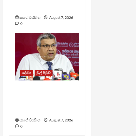
ගැටුමින් රෝහල් ගත කළ
රැඳවියෙකු මරුට
සසංගි වීරසිංහ
August 7, 2026
0
දේශීය
මුල් පිටුව
වෙඩිතැබීමක් සිදුකර
කුරුවිට නොසන්සුන්තාව
පාලනය කරයි – අධිකරණ
ඇමති
සසංගි වීරසිංහ
August 7, 2026
0