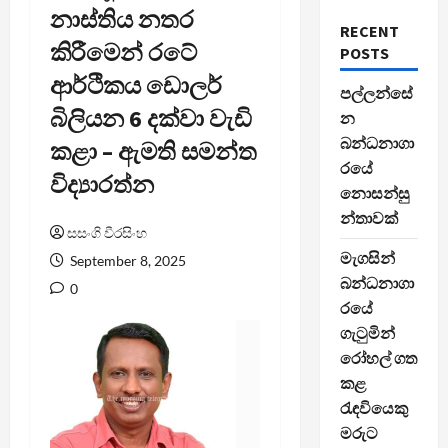
නාස්තිය නතර
RECENT
කිරීමෙන් රටේ
POSTS
ආර්ථිකය ඩොලර්
පල්ලන්සේ
බිලියන 6 දක්වා වැඩි
න
බන්ධනාගා
කළා – ඇමති සමන්ත
රයේ
විද්‍යාරත්න
නොසන්සු
න්තාවක්
සසංගි වීරසිංහ
මැගසින්
September 8, 2025
බන්ධනාගා
0
රයේ
ගැටුමින්
රෝහල් ගත
කළ
රැඳවියෙකු
මරුට