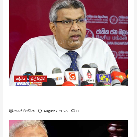
දේශීය
මුල් පිටුව
වෙඩිතැබීමක් සිදුකර කුරුවිට නොසන්සුන්තාව
පාලනය කරයි – අධිකරණ ඇමති
සසංගි වීරසිංහ
August 7, 2026
0