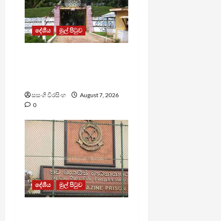
දේශීය
මුල් පිටුව
පල්ලන්සේන
බන්ධනාගාරයේ
නොසන්සුන්තාවක්
සසංගි වීරසිංහ
August 7, 2026
0
දේශීය
මුල් පිටුව
මැගසින් බන්ධනාගාරයේ