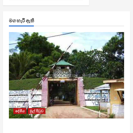
මග හැරී ඇති
දේශීය
මුල් පිටුව
පල්ලන්සේන බන්ධනාගාරයේ නොසන්සුන්තාවක්