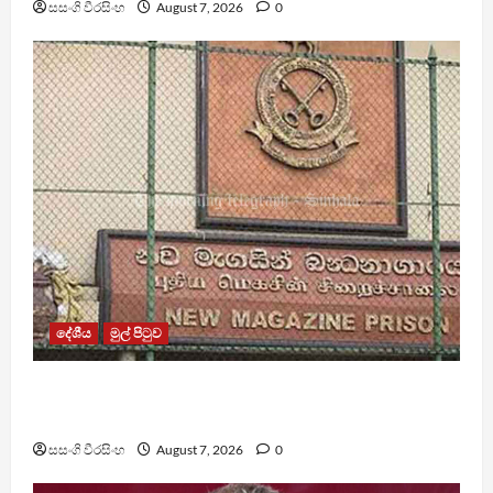
සසංගි වීරසිංහ
August 7, 2026
0
දේශීය
මුල් පිටුව
මැගසින් බන්ධනාගාරයේ ගැටුමින් රෝහල් ගත කළ
රැඳවියෙකු මරුට
සසංගි වීරසිංහ
August 7, 2026
0