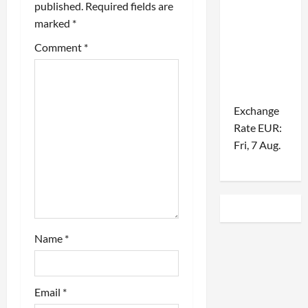
t
published.
Required fields are
marked
*
i
Comment
*
o
n
Exchange
Rate
EUR
:
Fri, 7 Aug.
Name
*
Email
*