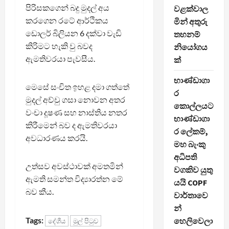
පිරිසකගෙන් බදු මුදල් අය
වළක්වාල
කරගෙන රටේ ආර්ථිකය
මින් අතුරු
ඩොලර් බිලියන 6 දක්වා වැඩි
තහනම්
කිරිමට හැකි වු බවද
නියෝගය
ඇමතිවරයා පැවසීය.
ක්
භාණ්ඩාගා
මෙසේ සංචිත ඉහළ දමා ගත්තේ
ර
මුදල් අච්චු ගසා නොවන අතර
කොල්ලයට
වංචා දූෂණ සහ නාස්තිය නතර
භාණ්ඩාගා
කිරීමෙන් බව ද ඇමතිවරයා
ර ලේකම්,
අවධාරණය කරයි.
මහ බැංකු
අධිපති
උත්සව අවස්ථාවක් අමතමින්
වගකිව යුතු
ඇමති සමන්ත විද්‍යාරත්න මේ
යයි COPF
බව කීය.
වාර්තාවෙ
න්
Tags:
හෙලිවෙලා
දේශීය
මුල් පිටුව