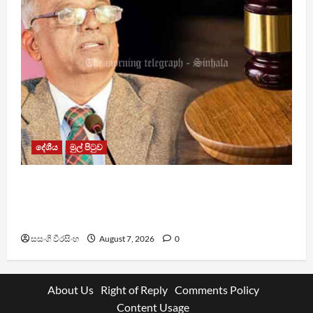
දේශීය
මුල් පිටුව
රවී සෙනෙවිරත්නට එරෙහි නඩුවක් ඉදිරියට
පවත්වාගෙන යාම වළක්වාලමින් අතුරු තහනම්
නියෝගයක්
සසංගි වීරසිංහ
August 7, 2026
0
About Us
Right of Reply
Comments Policy
Content Usage