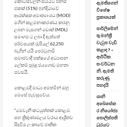
කොටස්වලින් සියයට පනස්
ඇමතිගෙන්
එකක් (51%) ඉන්දියාවේ
විශේෂ
ආරක්ෂක අමාත්‍යාංශය (MOD)
ප්‍රකාශයක්
මගින් කළමනාකරණය කරනු
පාර්ලිමේන්
ලබන මැසගන් ඩොක් (MDL)
තු මන්ත්‍රී
සමාගම ට ලබා දී ඇත්තේ
වැටුප වැඩි
පර්චසයක් රුපියල් 62,250
කළාද ? –
බැගින් යයි පෙරටුගාමී
ආර්ථික
සමාජවාදී පක්ෂයේ අධ්‍යාපන
සංවර්ධන
ලේකම් පුබුදු ජයගොඩ මහතා
නි. ඇමති
පවසයි.
කරුණු
පහදයි
කොළඹදී මාධ්‍ය අමතමින් ඔහු
මෙසේ පැවසුවේය.
ශානි
අබේසේක
‘‘මෙවැනි කටයුත්තක් කොළඹ
ර නියෝජ්‍ය
සහ ත්‍රිකුණාමලය වරාය ආශ්‍රිතව
පොලිස්පති
සිදුවීම ලංකාවේ ජාතික
ධුරයට