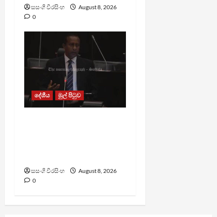
සසංගි වීරසිංහ
August 8, 2026
0
දේශීය
මුල් පිටුව
පාර්ලිමේන්තු මන්ත්‍රී වැටුප
වැඩි කළාද ? – ආර්ථික
සංවර්ධන නි. ඇමති කරුණු
පහදයි
සසංගි වීරසිංහ
August 8, 2026
0