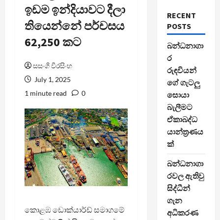
ඉඩම ඉන්දියාවට දීලා
RECENT
තියෙන්නේ පර්චසය
POSTS
62,250 කට
බන්ධනාගා
ර
සසංගි වීරසිංහ
රුඳවියන්
July 1, 2025
ගේ ගැටලු
1 minute read
0
සොයා
බැලීමට
ඒකාබද්ධ
යාන්ත්‍රණය
ක්
බන්ධනාගා
රවල ඇතිවු
සිද්ධීන්
ගැන
කොළඹ ඩොක්යාර්ඩ් සමාගමේ
අධිකරණ