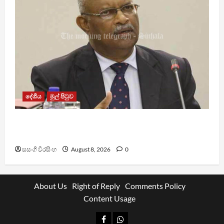
දේශීය
මුල් පිටුව
ශානි අබේසේකර නියෝජ්‍ය පොලිස්පති ධුරයට උසස්
කෙරේ
සසංගි වීරසිංහ
August 8, 2026
0
About Us
Right of Reply
Comments Policy
Content Usage
Facebook
Whatsapp