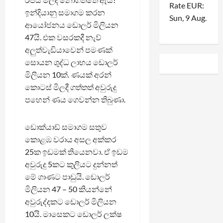
Rate
EUR
:
ඉන්දියානු සමාගම කරන
Sun, 9 Aug.
ආයෝජනය ඩොලර් මිලියන
47යි. එක වසරකදී නැව්
අලුත්වැඩියාවෙන් පමණක්
සොයන ශුද්ධ ලාභය ඩොලර්
මිලියන 10ක්. ණයක් අරන්
කොටස් මිලදී ගත්තත් අවුරුදු
පහෙන් ණය ගෙවන්න තිබුණා.
ඩොක්යාඩ් සමාගම සතුව
කොළඹ වරාය අසල අක්කර
25ක ඉඩමක් තියෙනවා. ඒ ඉඩම
අවුරුදු 5කට කුලියට දුන්නත්
මේ ගාණට පාඩුයි. ඩොලර්
මිලියන 47 – 50 කියන්නේ
අවුරුද්දකට ඩොලර් මිලියන
10යි. මාසෙකට ඩොලර් ලක්ෂ