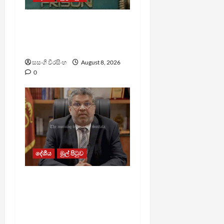
බන්ධනාගාර රුඳවියන්ගේ
ගැටලු සොයා බැලීමට
ඒකාබද්ධ යාන්ත්‍රණයක්
සසංගි වීරසිංහ
August 8, 2026
0
දේශීය
මුල් පිටුව
බන්ධනාගාරවල ඇතිවු
සිද්ධීන් ගැන අධිකරණ
ඇමතිගෙන් විශේෂ
ප්‍රකාශයක්