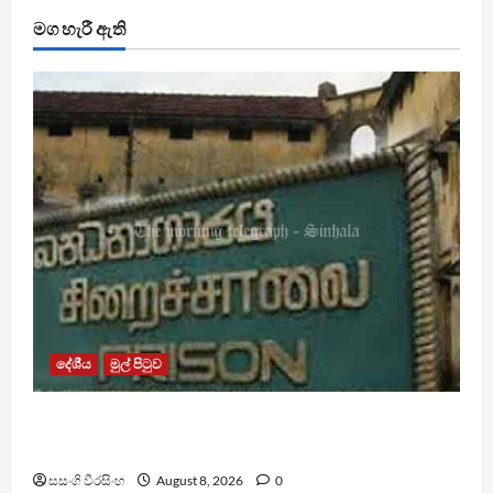
මග හැරී ඇති
දේශීය
මුල් පිටුව
බන්ධනාගාර රුඳවියන්ගේ ගැටලු සොයා බැලීමට
ඒකාබද්ධ යාන්ත්‍රණයක්
සසංගි වීරසිංහ
August 8, 2026
0