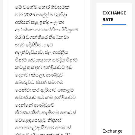
මේ වගේම හොර ගිවිසුමක්
EXCHANGE
වන 2025 අප්‍රේල් 5 වැනිදා
RATE
අත්සන් කළ ඉන්දු – ලංකා
ආරක්ෂක සහයෝගිතා ගිවිසුමේ
2.2.8 වගන්තියේ තිබෙනවා
නැව් ඉදිකිරීම, නැව්
අලුත්වැඩියාව, ජල ශාස්ත්‍රීය
මිනුම් කටයුතු සහ සමුද්‍රීය මිනුම්
කටයුතු සඳහා ඉන්දියාවට ඉඩ
දෙනවා කියලා. ආණ්ඩුව
බොරුවට ජපන් සමාගම
පෙන්වා කර ඇරියාට කොළඹ
ඩොක්යාඩ් සමාගම ඉන්දියාවට
දෙන්නේ ආණ්ඩුවේ
තීරණයකින්. නැතිනම් කොටස්
වෙළෙඳපොළට නිදහස්
නොකළේ ඇයි? මේ කොටස්
Exchange
රජය මිලදී නොගත්තේ ඇයි?