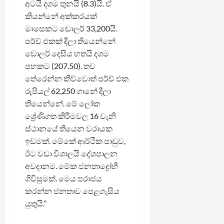
අටයි දශම තුනයි (8.3)යි. ඒ
කියන්නේ අක්කරයක්
මාසෙකට ඩොලර් 33,200යි.
පර්ච් එකක් දීලා තියෙන්නේ
ඩොලර් දෙසිය හතයි දශම
පහකට (207.50). තව
තේරෙන්න කිව්වොත් පර්ච් එක
රුපියල් 62,250 ගානේ දීලා
තියෙන්නේ. මේ ලෝක
ශ්‍රේණිගත කිරීමවල 16 වැනි
ස්ථානයේ තියෙන වරායක
ඉඩමක්. මේකේ ආර්ථික පාඩුව,
ඊට වඩා විශාලයි දේශපාලන
අවදානම. මේක ජනතාද්‍රෝහී
ගිවිසුමක්. මෙය පරාජය
කරන්න ජනතාව පෙළගැසිය
යුතුයි.’’