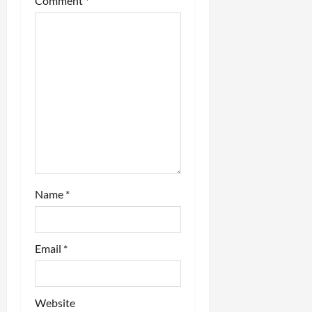
Comment
*
t
i
o
n
Name
*
Email
*
Website