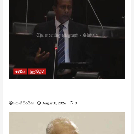
දේශීය
මුල් පිටුව
පාර්ලිමේන්තු මන්ත්‍රී වැටුප වැඩි කළාද ? – ආර්ථික
සංවර්ධන නි. ඇමති කරුණු පහදයි
සසංගි වීරසිංහ
August 8, 2026
0