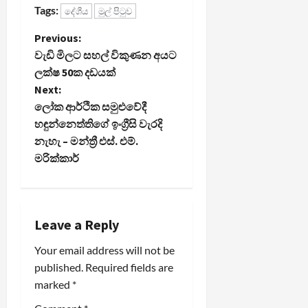
Tags:
දේශීය
මුල් පිටුව
P
Previous:
වැඩි මිලට සහල් විකුණන අයට
o
ලක්ෂ 50ක දඩයක්
Next:
s
ලෝක ආර්ථික සමුළුවේදී
t
හඳුන්නෙත්තිගේ ඉංග්‍රීසි වැරදි
නැහැ – මන්ත්‍රී එස්. එම්.
n
මරික්කාර්
a
v
Leave a Reply
i
Your email address will not be
published.
Required fields are
g
marked
*
a