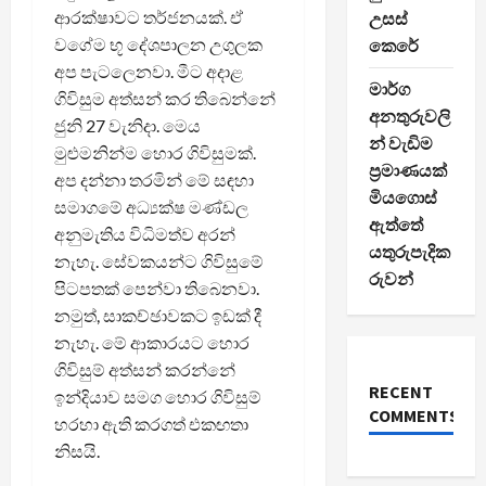
ආරක්ෂාවට තර්ජනයක්. ඒ
උසස්
වගේම භූ දේශපාලන උගුලක
කෙරේ
අප පැටලෙනවා. මීට අදාළ
මාර්ග
ගිවිසුම අත්සන් කර තිබෙන්නේ
අනතුරුවලි
ජුනි 27 වැනිදා. මෙය
න් වැඩිම
මුළුමනින්ම හොර ගිවිසුමක්.
ප්‍රමාණයක්
අප දන්නා තරමින් මේ සඳහා
මියගොස්
සමාගමේ අධ්‍යක්ෂ මණ්ඩල
ඇත්තේ
අනුමැතිය විධිමත්ව අරන්
යතුරුපැදික
නැහැ. සේවකයන්ට ගිවිසුමේ
රුවන්
පිටපතක් පෙන්වා තිබෙනවා.
නමුත්, සාකච්ඡාවකට ඉඩක් දී
නැහැ. මේ ආකාරයට හොර
ගිවිසුම් අත්සන් කරන්නේ
RECENT
ඉන්දියාව සමග හොර ගිවිසුම්
COMMENTS
හරහා ඇති කරගත් එකඟතා
නිසයි.