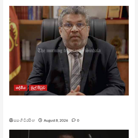
දේශීය
මුල් පිටුව
බන්ධනාගාරවල ඇතිවු සිද්ධීන් ගැන අධිකරණ
ඇමතිගෙන් විශේෂ ප්‍රකාශයක්
සසංගි වීරසිංහ
August 8, 2026
0