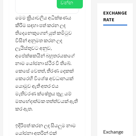
වන්න
EXCHANGE
මෙම ක්‍රියාවලිය අධීක්ෂණය
RATE
කිරීම සඳහා පත් කරන ලද
තිදෙනෙකුගෙන් යුත් කමිටුව
විසින් අනුමත කරන ලද
ලැයිස්තුවට අනුව,
අපේක්ෂකයින් බහුතරයකගේ
නාම යෝජනා ස්ථිර වී තිබේ.
කෙසේ වෙතත්, තීරණ දෙකක්
කෙරෙහි විශේෂ අවධානයක්
යොමුව ඇති අතර එය
මැතිවරණ ක්ෂේත්‍රය තුළ යම්
මතභේදාත්මක තත්ත්වයක් ඇති
කර ඇත.
ඉදිරිපත් කරන ලද සියලුම නාම
Exchange
යෝජනා අතරින් එක්