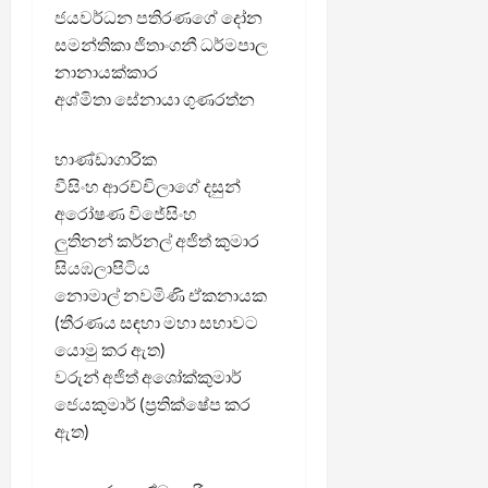
ජයවර්ධන පතිරණගේ දෝන
සමන්තිකා ජිතාංගනී ධර්මපාල
නානායක්කාර
අශ්මිතා සේනායා ගුණරත්න
භාණ්ඩාගාරික
වීසිංහ ආරච්චිලාගේ දසුන්
අරෝෂණ විජේසිංහ
ලුතිනන් කර්නල් අජිත් කුමාර
සියඹලාපිටිය
නොමාල් නවමිණි ඒකනායක
(තීරණය සඳහා මහා සභාවට
යොමු කර ඇත)
වරුන් අජිත් අශෝක්කුමාර්
ජෙයකුමාර් (ප්‍රතික්ෂේප කර
ඇත)