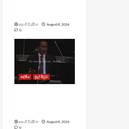
සිද්ධීන් ගැන අධිකරණ
ඇමතිගෙන් විශේෂ
ප්‍රකාශයක්
සසංගි වීරසිංහ
August 8, 2026
0
දේශීය
මුල් පිටුව
පාර්ලිමේන්තු මන්ත්‍රී වැටුප
වැඩි කළාද ? – ආර්ථික
සංවර්ධන නි. ඇමති කරුණු
පහදයි
සසංගි වීරසිංහ
August 8, 2026
0