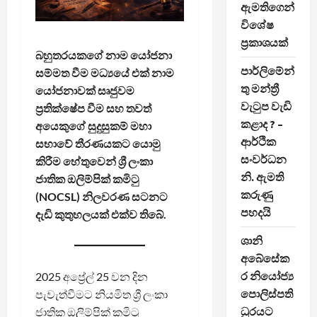
ඇමතිගෙන්
විශේෂ
ප්‍රකාශයක්
බහුතරයකගේ නාම යෝජනා
පාර්ලිමේන්
සම්මත වීම මධ්‍යයේ එක් නාම
තු මන්ත්‍රී
යෝජනාවක් සෘජුවම
වැටුප වැඩි
ප්‍රතික්ෂේප වීම සහ තවත්
කළාද ? –
අයෙකුගේ සුදුසුකම් මහා
ආර්ථික
සභාවේ තීරණයකට යොමු
සංවර්ධන
කිරීම හේතුවෙන් ශ්‍රී ලංකා
නි. ඇමති
ජාතික ඔලිම්පික් කමිටු
කරුණු
(NOCSL) නිලවරණ සටනට
පහදයි
දැඩි කුතුහලයක් එක්ව තිබේ.
ශානි
අබේසේක
ර නියෝජ්‍ය
2025 අප්‍රේල් 25 වන දින
පොලිස්පති
පැවැත්වීමට නියමිත ශ්‍රී ලංකා
ධුරයට
ජාතික ඔලිම්පික් කමිටු