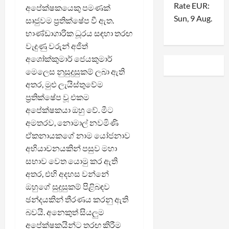
Rate
EUR
:
අපේක්ෂකයෙකු පමණක්
Sun, 9 Aug.
සෘජුවම ප්‍රතික්ෂේප වී ඇත.
භාණ්ඩාගාරික ධූරය සඳහා තරඟ
වැදුණු වරුන් අජිත්
අශෝක්කුමාර් ජෙයකුමාර්
මෙලෙස නුසුදුසුකම් ලබා ඇති
අතර, මුළු ලැයිස්තුවේම
ප්‍රතික්ෂේප වූ එකම
අපේක්ෂකයා ඔහු වේ. මීට
අමතරව, නොමාල් නවමිණි
ඒකනායකගේ නාම යෝජනාව
අභියාචනයකින් පසුව මහා
සභාව වෙත යොමු කර ඇති
අතර, එහි අදහස වන්නේ
ඔහුගේ සුදුසුකම් පිළිබඳව
ඡන්දයකින් තීරණය කරනු ඇති
බවයි. අනෙකුත් සියලුම
අපේක්ෂකයින්ට තරඟ කිරීම