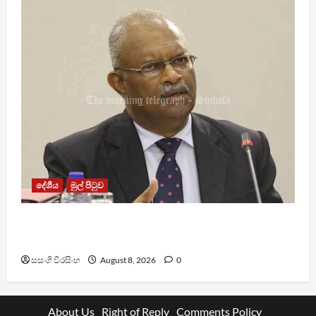
දේශීය
මුල් පිටුව
ශානි අබේසේකර නියෝජ්‍ය පොලිස්පති ධුරයට උසස්
කෙරේ
සසංගි වීරසිංහ
August 8, 2026
0
About Us
Right of Reply
Comments Policy