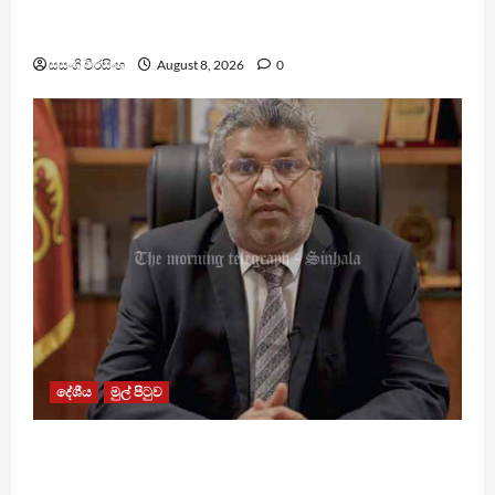
බන්ධනාගාර රුඳවියන්ගේ ගැටලු සොයා බැලීමට
ඒකාබද්ධ යාන්ත්‍රණයක්
සසංගි වීරසිංහ
August 8, 2026
0
දේශීය
මුල් පිටුව
බන්ධනාගාරවල ඇතිවු සිද්ධීන් ගැන අධිකරණ
ඇමතිගෙන් විශේෂ ප්‍රකාශයක්