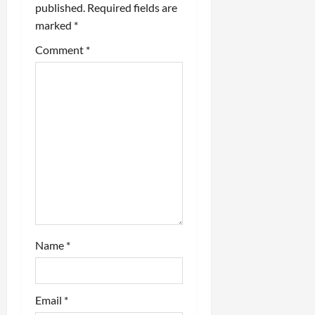
published.
Required fields are
t
marked
*
i
Comment
*
o
n
Name
*
Email
*