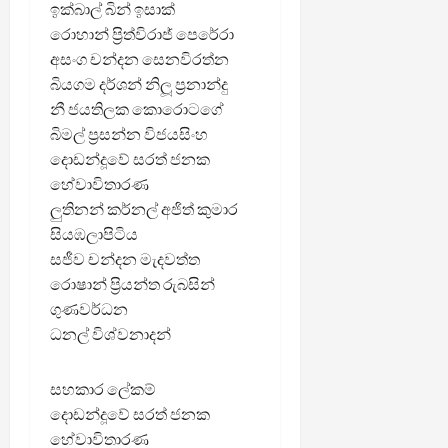
ඉක්බාල් බින් ඉසාක්
රොහාන් ප්‍රිත්විරාජ් පෙරේරා
අසංග චන්දන සෙනවිරත්න
බියගම දර්ශන් නිලූ ප්‍රනාන්දු
නී ජයතිලක කොරොටගේ
බිමල් ප්‍රසන්න විජයසිංහ
දොඩන්දූවේ සරත් ජනක
හේවාවිතාරණ
ලුතිනන් කර්නල් අජිත් කුමාර
සියඹලාපිටිය
සජීව චන්දන මැදවත්ත
රොෂාන් ප්‍රියන්ත රුබසින්
ගුණවර්ධන
ධනල් විශ්වනාදන්
සහකාර ලේකම්
දොඩන්දූවේ සරත් ජනක
හේවාවිතාරණ