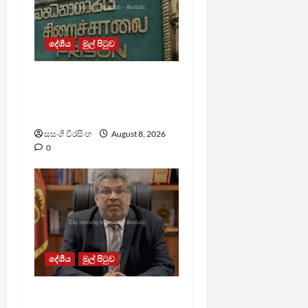
දේශීය
මුල් පිටුව
බන්ධනාගාර රුඳවියන්ගේ
ගැටලු සොයා බැලීමට
ඒකාබද්ධ යාන්ත්‍රණයක්
සසංගි වීරසිංහ
August 8, 2026
0
දේශීය
මුල් පිටුව
බන්ධනාගාරවල ඇතිවු