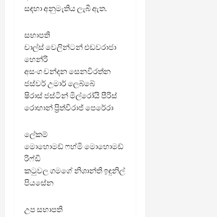
සඳහා අනුමැතිය ලැබී ඇත.
සභාපති
චාල්ස් වෙලින්ටන් එඩවරාජා
හෙන්රි
අසංග චන්දන සෙනවිරත්න
ජස්වර් උමාර් ලෙබ්බේ
ෂිරාස් ජස්ටින් මිල්රෝයි පීරිස්
රොහාන් ප්‍රිත්විරාජ් පෙරේරා
ලේකම්
මොහොමඩ් ෆහ්මි මොහොමඩ්
රිෆ්ඩි
කටුවල ගමගේ නිශාන්ති ඉඳුනිල්
පියසේන
උප සභාපති