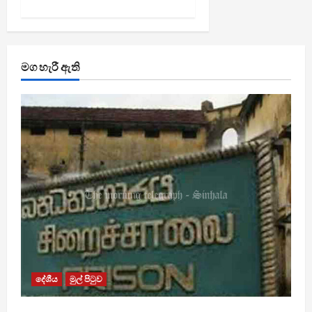
මග හැරී ඇති
දේශීය
මුල් පිටුව