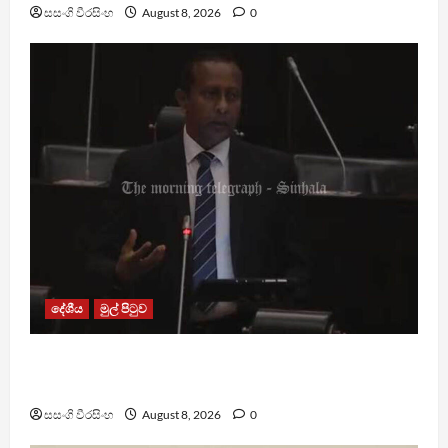
සසංගි වීරසිංහ
August 8, 2026
0
දේශීය
මුල් පිටුව
පාර්ලිමේන්තු මන්ත්‍රී වැටුප වැඩි කළාද ? – ආර්ථික
සංවර්ධන නි. ඇමති කරුණු පහදයි
සසංගි වීරසිංහ
August 8, 2026
0