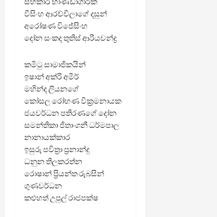
සහකාර භාණ්ඩාගාරික
වීසිංහ ආරච්චිලාගේ දසුන්
අරෝෂණ විජේසිංහ
දෝන සංකද තුතිස් ආරියචන්ද්‍ර
කමිටු සාමාජිකයින්
ඉෂාන් අක්රි අමීර්
මහින්ද ලියනගේ
කෝසල රෝහණ වික්‍රමනායක
ජයවර්ධන පතිරණගේ දෝන
සමන්තිකා ජිතාංගනී ධර්මපාල
නානායක්කාර
ඉසුරු පවිත්‍රා ප්‍රනාන්දු
ධනුන තිලකරත්න
රොෂාන් ප්‍රියන්ත රුබසින්
ගුණවර්ධන
කළුහත් උපුල් රාජපක්ෂ