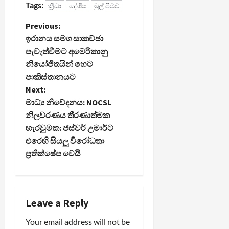
Tags:
ක්‍රීඩා
දේශීය
මුල් පිටුව
P
Previous:
ඉරානය සමග සාකච්ඡා
o
පැවැත්වීමට අමෙරිකානු
නියෝජිතයින් හෙට
s
පාකිස්තානයට
t
Next:
මාධ්‍ය නිවේදනය: NOCSL
n
නිලවරණය තීරණාත්මක
හැරවුමක: ජස්වර් උමාර්ට
a
එරෙහි සියලු විරෝධතා
ප්‍රතික්ෂේප වෙයි
v
i
g
Leave a Reply
a
Your email address will not be