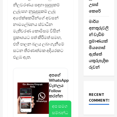
උසස්
නිලවරණය සඳහා සුදුසුකම්
කෙරේ
ලැබූ සහ නුසුදුසුකම් ලැබූ
අපේක්ෂකයින්ගේ අවසන්
මාර්ග
නාමලේඛනය ස්වාධීන
අනතුරුවලි
මැතිවරණ කොමිසම විසින්
න් වැඩිම
ප්‍රකාශයට පත් කිරීමත් සමඟ,
ප්‍රමාණයක්
එහි පාලන බලය ලබා ගැනීමේ
මියගොස්
සටන තීරණාත්මක අදියරකට
ඇත්තේ
එළඹ ඇත.
යතුරුපැදික
රුවන්
අපගේ
WhatsApp
චැනලය
Follow
RECENT
කරන්න
COMMENTS
අප සමග
සම්බන්ධ