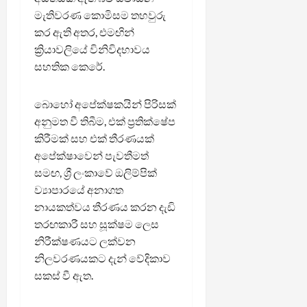
මැතිවරණ කොමිසම තහවුරු
කර ඇති අතර, එමඟින්
ක්‍රියාවලියේ විනිවිදභාවය
සහතික කෙරේ.
බොහෝ අපේක්ෂකයින් පිරිසක්
අනුමත වී තිබීම, එක් ප්‍රතික්ෂේප
කිරීමක් සහ එක් තීරණයක්
අපේක්ෂාවෙන් පැවතීමත්
සමඟ, ශ්‍රී ලංකාවේ ඔලිම්පික්
ව්‍යාපාරයේ අනාගත
නායකත්වය තීරණය කරන දැඩි
තරඟකාරී සහ සූක්ෂම ලෙස
නිරීක්ෂණයට ලක්වන
නිලවරණයකට දැන් වේදිකාව
සකස් වී ඇත.