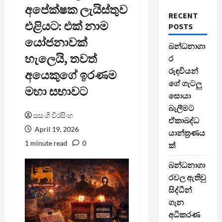
අපේක්ෂක ලැයිස්තුව
RECENT
එළියට: එක් නාම
POSTS
යෝජනාවක්
බන්ධනාගා
හැලෙයි, තවත්
ර
රුඳවියන්
අයෙකුගේ ඉරණම
ගේ ගැටලු
මහා සභාවට
සොයා
බැලීමට
සසංගි වීරසිංහ
ඒකාබද්ධ
April 19, 2026
යාන්ත්‍රණය
1 minute read
0
ක්
බන්ධනාගා
රවල ඇතිවු
සිද්ධීන්
ගැන
අධිකරණ