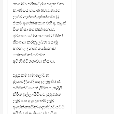
භාණ්ඩාගාරික ධූරය සඳහා වන
කාණ්ඩය වඩාත් අවධානයට
ලක්ව ඇත්තේ, ප්‍රතික්ෂේප වූ
එකම අපේක්ෂකයා එහි ඇතුළත්
වීම නිසා පමණක් නොව,
අවසානයේ මහා සභාව විසින්
තීරණය කරනු ලබන යොමු
කරන ලද නාම යෝජනාව
හේතුවෙන් පවතින
අවිනිශ්චිතතාවය නිසාය.
සුදුසුකම් සමාලෝචන
ක්‍රියාවලියේදී ගනු ලැබූ තීරණ
සම්බන්ධයෙන් ලිඛිත පැහැදිලි
කිරීම් ඉල්ලා සිටීමට සුදුසුකම්
ලැබූ සහ නුසුදුසුකම් ලැබූ
අපේක්ෂකයින් දෙපාර්ශවයටම
අයිතියක් ඇති බව ස්වාධීන