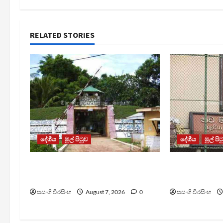
RELATED STORIES
දේශීය
මුල් පිටුව
දේශීය
මුල් පි
පල්ලන්සේන බන්ධනාගාරයේ
මැගසින් බන්
නොසන්සුන්තාවක්
රෝහල් ගත කළ
සසංගි වීරසිංහ
August 7, 2026
0
සසංගි වීරසිංහ