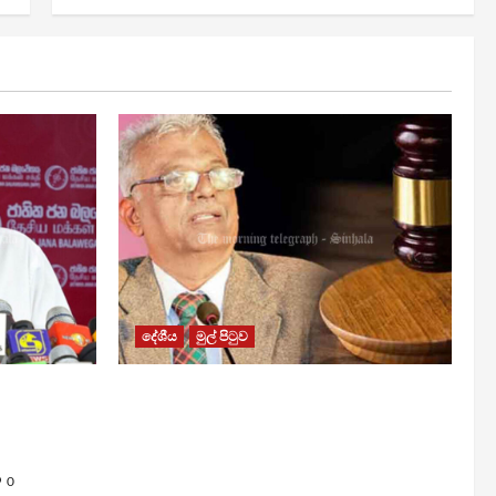
දේශීය
මුල් පිටුව
රවී සෙනෙවිරත්නට එරෙහි නඩුවක්
යි –
ඉදිරියට පවත්වාගෙන යාම
වළක්වාලමින් අතුරු තහනම්
නියෝගයක්
0