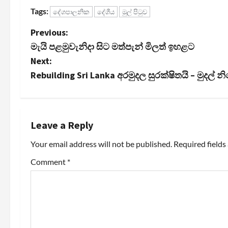
Tags:
දේශපාලනික
දේශීය
මුල් පිටුව
P
Previous:
මැයි පළමුවැනිදා සිට මත්පැන් මිලත් ඉහළට
o
Next:
s
Rebuilding Sri Lanka අරමුදල සුරක්ෂිතයි – මුදල් න
t
n
Leave a Reply
a
Your email address will not be published.
Required field
v
Comment
*
i
g