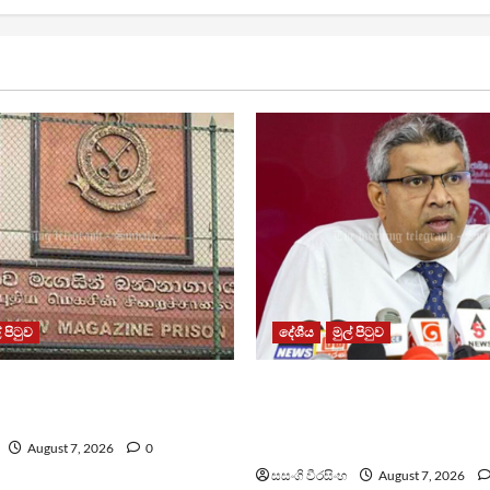
් පිටුව
දේශීය
මුල් පිටුව
න්ධනාගාරයේ ගැටුමින්
වෙඩිතැබීමක් සිදුකර කුරුවිට
කළ රැඳවියෙකු මරුට
නොසන්සුන්තාව පාලනය කර
අධිකරණ ඇමති
August 7, 2026
0
සසංගි වීරසිංහ
August 7, 2026