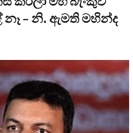
ස් කරලා මහ බැංකුව
නෑ – නි. ඇමති මහින්ද