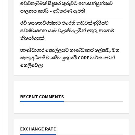
වෙඩිතැබීමක් සිදුකර කුරුවිට නොසන්සුන්තාව
පාලනය කරයි – අධිකරණ ඇමති
රවී සෙනෙවිරත්නට එරෙහි නඩුවක් ඉදිරියට
පවත්වාගෙන යාම වළක්වාලමින් අතුරු තහනම්
නියෝගයක්
භාණ්ඩාගාර කොල්ලයට භාණ්ඩාගාර ලේකම්, මහ
බැංකු අධිපති වගකිව යුතු යයි COPF වාර්තාවෙන්
හෙලිවෙලා
RECENT COMMENTS
EXCHANGE RATE