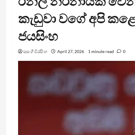
රනිල් නිර්නායක වෙන
කැඩුවා වගේ අපි කළේ 
ජයසිංහ
සසංගි වීරසිංහ
April 27, 2026
1 minute read
0