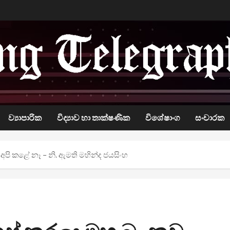
ව්‍යාපාරික
විද්‍යාව හා තාක්ෂණික
විශේෂාංග
සංචාරක
පි කළේ නෑ – නි. ඇමති මහින්ද ජයසිංහ