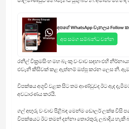
මාලිමාණ්ඩුව නොමැනිය යුතු බව නි. අමාත්‍ය මහින්ද
අපගේ WhatsApp චැනලය Follow 
අප සමග සම්බන්ධ වන්න
රනිල් වික්‍රමසිංහ මහ බැංකු වංචාව සඳහා එහි නිර්
එවැනි කිසිවක් කළ ඇත්නම් ඔප්පු කරන ලෙස නි. ඇ
විපක්ෂය අශූචි වළක සිට තම ආණ්ඩුවද ඊට ඇද දැම
අවධාරණය කරයි.
ගල් අඟුරු වංචාව පිළිබඳ මෙන්ම ඩොලර් ලක්ෂ විසි
විපක්ෂයට ඊට තමන් දන්නා තොරතුරු ලබාදිය හැකි බව