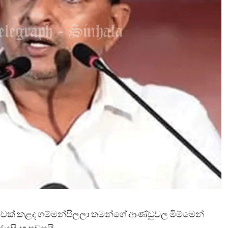
වංචාවක් කළද ගම්මන්පිලලා තමන්ගේ ආණ්ඩුවල මිම්මෙන්