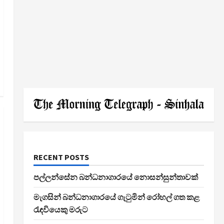
RECENT POSTS
පල්ලන්සේන බන්ධනාගාරයේ නොසන්සුන්තාවක්
මැගසින් බන්ධනාගාරයේ ගැටුමින් රෝහල් ගත කළ
රැඳවියෙකු මරුට