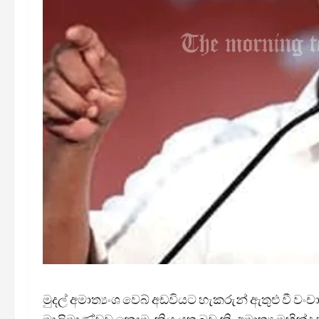
මුදල් අමාත්‍යංශ වෙබ් අඩවියට හැකරුන් ඇතුළු වී 