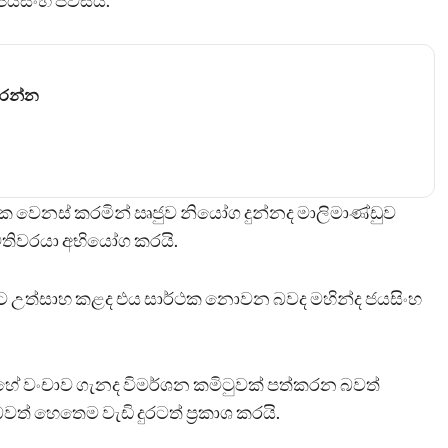
 ජයසිංහ පවසයි.
කරන්න
නායක වෙනස් කරමින් ඍජුව නියෝග දුන්නද මාලිමාණ්ඩුව
මතිවරයා අභියෝග කරයි.
ීමට උත්සාහ කළද එය සාර්ථක නොවන බවද මහින්ද ජයසිංහ
 පහේ වංචාව ගැනද විමර්ශන කමිටුවක් පත්කරන බවත්
ත් හෙතෙම වැඩි දුරටත් ප්‍රකාශ කරයි.