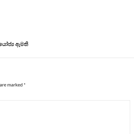
ියෝජ්‍ය ඇමති
s are marked
*