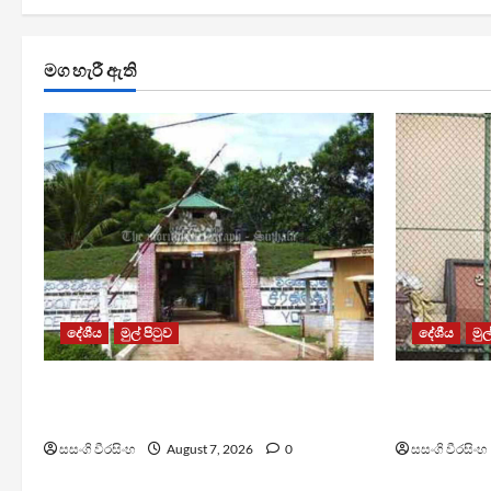
මග හැරී ඇති
දේශීය
මුල් පිටුව
දේශීය
මුල
පල්ලන්සේන බන්ධනාගාරයේ
මැගසින් බ
නොසන්සුන්තාවක්
රෝහල් ගත 
සසංගි වීරසිංහ
August 7, 2026
0
සසංගි වීරසිංහ