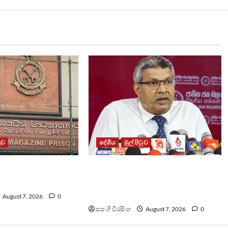
ටුව
දේශීය
මුල් පිටුව
ධනාගාරයේ ගැටුමින්
වෙඩිතැබීමක් සිදුකර කුරුවිට
 රැඳවියෙකු මරුට
නොසන්සුන්තාව පාලනය කරයි –
අධිකරණ ඇමති
August 7, 2026
0
සසංගි වීරසිංහ
August 7, 2026
0