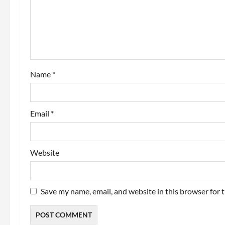
a
t
i
o
Name
*
n
Email
*
Website
Save my name, email, and website in this browser for 