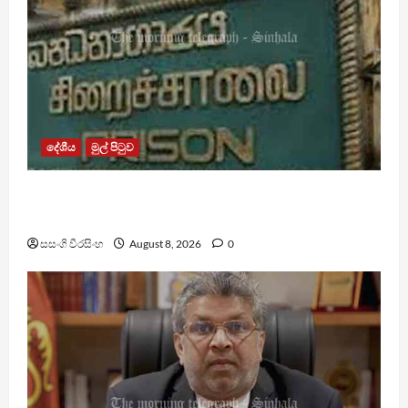
දේශීය
මුල් පිටුව
බන්ධනාගාර රුඳවියන්ගේ ගැටලු සොයා බැලීමට
ඒකාබද්ධ යාන්ත්‍රණයක්
සසංගි වීරසිංහ
August 8, 2026
0