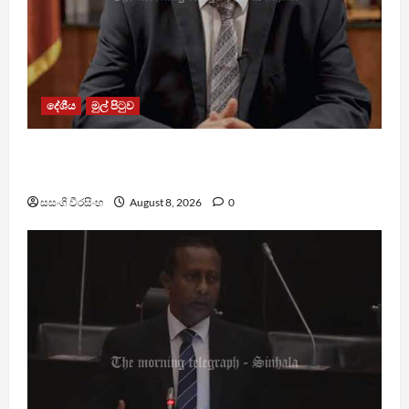
දේශීය
මුල් පිටුව
බන්ධනාගාරවල ඇතිවු සිද්ධීන් ගැන අධිකරණ
ඇමතිගෙන් විශේෂ ප්‍රකාශයක්
සසංගි වීරසිංහ
August 8, 2026
0