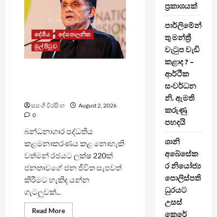
ප්‍රකාශයක්
නාමල්ගෙන්
X
සටහනක්
පාර්ලිමේන්
දේශීය
දේශපාලනික
තු මන්ත්‍රී
මුල් පිටුව
වැටුප වැඩි
කළාද ? –
හිරගෙයක් පාලනය කරන්න
ආර්ථික
බැරි රජය රට පාලනය
සංවර්ධන
කරන්නේ කොහොමද? – සජිත්
නි. ඇමති
සසංගි වීරසිංහ
August 2, 2026
කරුණු
0
පහදයි
බන්ධනාගාර පද්ධතිය
ශානි
කළමනාකරණය කළ නොහැකි
අබේසේක
වත්මන් රජයට ලක්ෂ 220ක්
ර නියෝජ්‍ය
ජනතාවගේ ජන ජීවිත සැපවත්
පොලිස්පති
කිරීමට හැකිද යන්න
ධුරයට
ගැටලුවක්...
උසස්
Read
Read More
කෙරේ
more