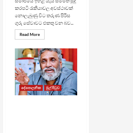
සමාජයේ ඉහළ යැයි සම්මත සුදු
කරපටි රැකියාවල අවස්ථාවක්
නොලැබුණු විට තරුණ පිරිස
ගුරු සේවාවට එකතු වන බව...
Read
Read More
more
about
ගුරු
සේවයට
එන්නේ
කිසිම
හොඳ
රස්සාවක්
නොලැබුණු
මිනිස්සු
–
නි.
දේශපාලනික
මුල් පිටුව
ඇමති
මහින්ද
ජයසිංහ
“පළාත් පාලන ඡන්දය කල්
දමමින් පාලකයින් සිදු කරන්නේ
ජනතා මූලික අයිතිවාසිකම්
උල්ලංඝනය කිරීම” – හිටපු
මැකෝ