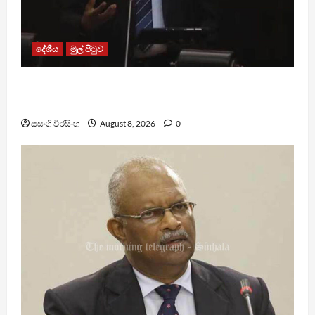
දේශීය
මුල් පිටුව
පාර්ලිමේන්තු මන්ත්‍රී වැටුප වැඩි කළාද ? – ආර්ථික
සංවර්ධන නි. ඇමති කරුණු පහදයි
සසංගි වීරසිංහ
August 8, 2026
0