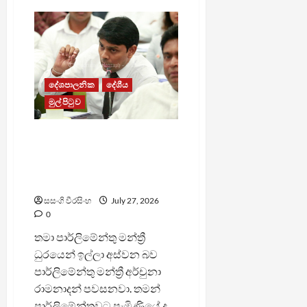
රජයට
වරමක්
ලැබුණේ
අධිකරණය
විධායකයේ
අතකොළුවක්
කරගන්න
නොවේ
–
දේශපාලනික
දේශීය
විපක්ෂ
මුල් පිටුව
නායක
පවරා ඇති නඩුවේ තීන්දුව
පැමිණීමට පෙර ඉල්ලා අස්
වෙනවා – මන්ත්‍රී අර්චුනා
රාමනාදන්
සසංගි වීරසිංහ
July 27, 2026
0
තමා පාර්ලිමේන්තු මන්ත්‍රී
ධුරයෙන් ඉල්ලා අස්වන බව
පාර්ලිමේන්තු මන්ත්‍රී අර්චුනා
රාමනාදන් පවසනවා. තමන්
පාර්ලිමේන්තුවට පැමිණියේ ද