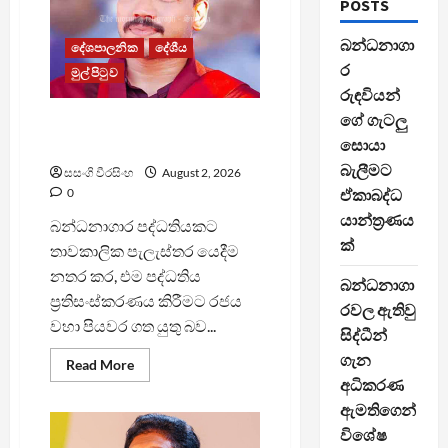
POSTS
බන්ධනාගා
දේශපාලනික
දේශීය
ර
මුල් පිටුව
රුඳවියන්
ගේ ගැටලු
බන්ධනාගාර පද්ධතියේ ගැටලු
සොයා
ගැන නාමල්ගෙන් X සටහනක්
බැලීමට
සසංගි වීරසිංහ
August 2, 2026
0
ඒකාබද්ධ
යාන්ත්‍රණය
බන්ධනාගාර පද්ධතියකට
ක්
තාවකාලික පැලැස්තර යෙදීම
නතර කර, එම පද්ධතිය
බන්ධනාගා
ප්‍රතිසංස්කරණය කිරීමට රජය
රවල ඇතිවු
වහා පියවර ගත යුතු බව...
සිද්ධීන්
ගැන
Read
Read More
more
අධිකරණ
about
බන්ධනාගාර
ඇමතිගෙන්
පද්ධතියේ
ගැටලු
විශේෂ
ගැන