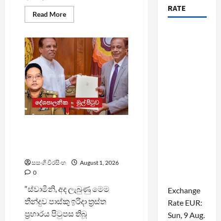
RATE
Read
Read More
more
about
විනිසුරුවන්ගේ
විශ්‍රාම
වයස
දීර්ඝ
කිරීම
අල්ලසක්
–
දයාසිරි
අල්ලස්
කොමිසමට
දේශපාලනික
මුල් පිටුව
පැමිණිල්ලි
කරයි
“මෙම තීන්දුව ගැන සතුටු වන
දෙදෙනෙක් ඉන්නවා” – මරණ
දඬුවම ලැබුණු හේමසිරි කියයි
සසංගි වීරසිංහ
August 1, 2026
0
“ස්වාමීනි, අද ලැබුණු මෙම
Exchange
තීන්දුව පාස්කු ඉරිදා ත්‍රස්ත
Rate
EUR
:
ප්‍රහාරය පිටුපස තිබූ
Sun, 9 Aug.