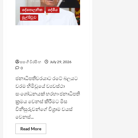
–
ලාල්
විජේනායක
දේශපාලනික
දේශීය
මුල් පිටුව
රජයට වරමක් ලැබුණේ
අධිකරණය විධායකයේ
අතකොළුවක් කරගන්න
නොවේ – විපක්ෂ නායක
සසංගි වීරසිංහ
July 29, 2026
0
ජනාධිපතිවරයාට රටේ බලයට
වරම හිමිවූයේ ව්‍යවස්ථා
සංශෝධනයක් හරහා ජනාධිපති
ක්‍රමය වෙනස් කිරීමට මිස
විනිසුරුවන්ගේ විශ්‍රාම වයස්
වෙනස්...
Read
Read More
more
about