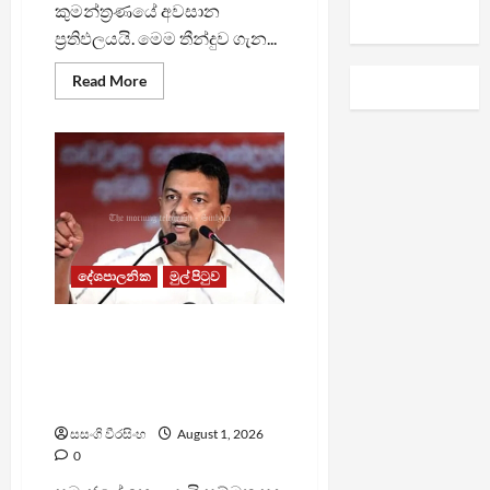
කුමන්ත්‍රණයේ අවසාන
ප්‍රතිඵලයයි. මෙම තීන්දුව ගැන...
Read
Read More
more
about
“මෙම
තීන්දුව
ගැන
සතුටු
වන
දෙදෙනෙක්
ඉන්නවා”
–
මරණ
දඬුවම
දේශපාලනික
මුල් පිටුව
ලැබුණු
හේමසිරි
කියයි
ගුරු සේවයට එන්නේ කිසිම
හොඳ රස්සාවක් නොලැබුණු
මිනිස්සු – නි. ඇමති මහින්ද
ජයසිංහ
සසංගි වීරසිංහ
August 1, 2026
0