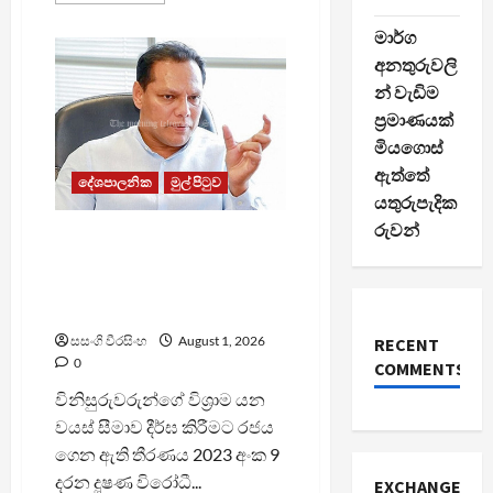
about
හිරගෙයක්
මාර්ග
පාලනය
කරන්න
අනතුරුවලි
බැරි
න් වැඩිම
රජය
රට
ප්‍රමාණයක්
පාලනය
කරන්නේ
මියගොස්
කොහොමද?
–
ඇත්තේ
දේශපාලනික
මුල් පිටුව
සජිත්
යතුරුපැදික
රුවන්
විනිසුරුවන්ගේ විශ්‍රාම වයස
දීර්ඝ කිරීම අල්ලසක් – දයාසිරි
අල්ලස් කොමිසමට පැමිණිල්ලි
කරයි
සසංගි වීරසිංහ
August 1, 2026
RECENT
0
COMMENTS
විනිසුරුවරුන්ගේ විශ්‍රාම යන
වයස් සීමාව දීර්ඝ කිරීමට රජය
ගෙන ඇති තීරණය 2023 අංක 9
දරන දූෂණ විරෝධී...
EXCHANGE