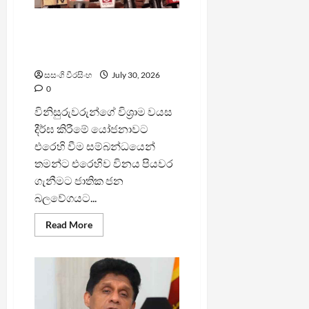
උල්ලංඝනය
කිරීම”
–
මට එරෙහිව පියවර ගන්න
හිටපු
මැකෝ
මාළිමාවට බැහැ – ලාල්
විජේනායක
සසංගි වීරසිංහ
July 30, 2026
0
විනිසුරුවරුන්ගේ විශ්‍රාම වයස
දීර්ඝ කිරීමේ යෝජනාවට
එරෙහි වීම සම්බන්ධයෙන්
තමන්ට එරෙහිව විනය පියවර
ගැනීමට ජාතික ජන
බලවේගයට...
Read
Read More
more
about
මට
එරෙහිව
පියවර
ගන්න
මාළිමාවට
බැහැ