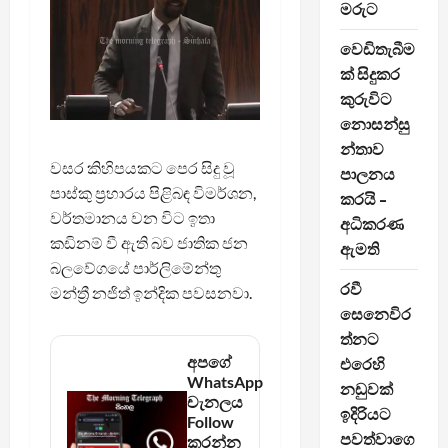
මරුට
වෙඩිතැබීම
ක් සිදුකර
කුරුවිට
නොසන්සු
න්තාව
වසර කිහිපයකට පෙර සිදු වූ
පාලනය
පාස්කු ප්‍රහාරය පිළිබඳ විමර්ශන,
කරයි –
වර්තමානය වන විට ඉතා
අධිකරණ
කඩිනම් වී ඇති බව ජාතික ජන
ඇමති
බලවේගයේ පාර්ලිමේන්තු
රවී
මන්ත්‍රී නජිත් ඉන්දික පවසනවා.
සෙනෙවිර
ත්නට
අපගේ
එරෙහි
WhatsApp
නඩුවක්
චැනලය
ඉදිරියට
Follow
පවත්වාගෙ
කරන්න