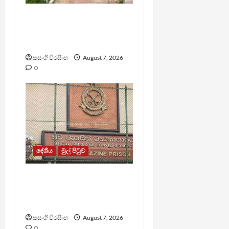
පල්ලන්සේන
බන්ධනාගාරයේ
නොසන්සුන්තාවක්
සසංගි වීරසිංහ
August 7, 2026
0
දේශීය
මුල් පිටුව
මැගසින් බන්ධනාගාරයේ
ගැටුමින් රෝහල් ගත කළ
රැඳවියෙකු මරුට
සසංගි වීරසිංහ
August 7, 2026
0