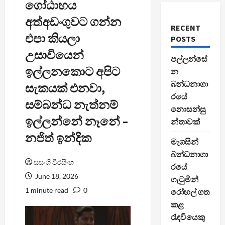
ගෝඨාභය
අත්අඩංගුවට ගන්න
RECENT
එපා කියලා
POSTS
උසාවියෙන්
පල්ලන්සේ
ඉල්ලනකොට අපිට
න
බන්ධනාගා
සැකයක් එනවා,
රයේ
සම්බන්ධ නැත්නම්
නොසන්සු
ඉල්ලන්නේ නෑනේ –
න්තාවක්
නජිත් ඉන්දික
මැගසින්
බන්ධනාගා
සසංගි වීරසිංහ
රයේ
June 18, 2026
ගැටුමින්
1 minute read
0
රෝහල් ගත
කළ
රැඳවියෙකු