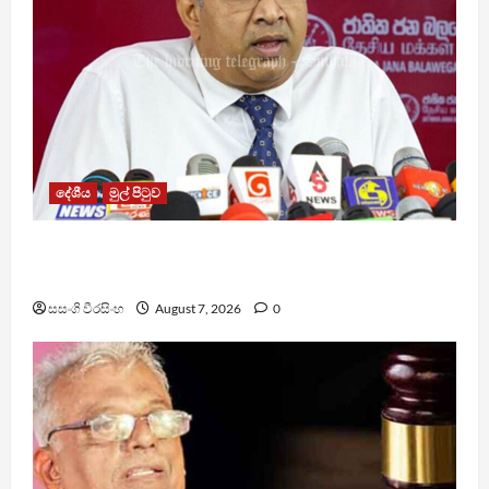
දේශීය
මුල් පිටුව
වෙඩිතැබීමක් සිදුකර කුරුවිට නොසන්සුන්තාව
පාලනය කරයි – අධිකරණ ඇමති
සසංගි වීරසිංහ
August 7, 2026
0