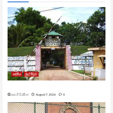
දේශීය
මුල් පිටුව
පල්ලන්සේන බන්ධනාගාරයේ නොසන්සුන්තාවක්
සසංගි වීරසිංහ
August 7, 2026
0