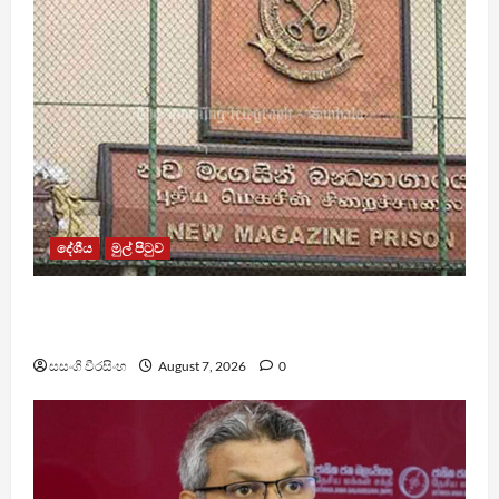
දේශීය
මුල් පිටුව
මැගසින් බන්ධනාගාරයේ ගැටුමින් රෝහල් ගත කළ
රැඳවියෙකු මරුට
සසංගි වීරසිංහ
August 7, 2026
0