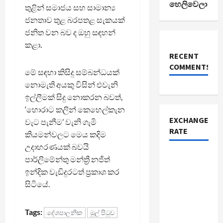
හෙලිවෙලා
තුළින් සමාජය සහ සාමාන්‍ය
ජනතාව තුළ බරපතළ සැකයක්
ජනිත වන බව ද ඔහු සඳහන්
කළා.
RECENT
COMMENTS
මේ සඳහා කිසිදු සම්බන්ධයක්
නොමැති අයකු විසින් එවැනි
ඉල්ලීමක් සිදු නොකරන බවත්,
‘හොරාට කලින් කෙහෙල්කැන
EXCHANGE
වැට පැනීම’ වැනි ගැමි
RATE
කියමන්වලට මෙය කදිම
උදාහරණයක් බවයි
පාර්ලිමේන්තු මන්ත්‍රී නජිත්
ඉන්දික වැඩිදුරටත් ප්‍රකාශ කර
සිටියේ.
Tags:
දේශපාලනික
මුල් පිටුව