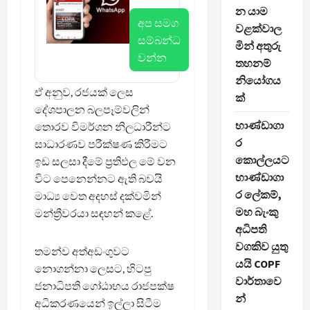
න යාම
අප සමග
වළක්වාල
සම්බන්ධ
මින් අතුරු
වන්න
තහනම්
නියෝගය
ඒ අනුව, රජයක් ලෙස
ක්
දේශපාලන බලපෑම්වලින්
භාණ්ඩාගා
තොරව විමර්ශන නිලධාරීන්ට
ර
සාධාරණව පරීක්ෂණ කිරීමට
කොල්ලයට
ඉඩ සලසා දීමේ ප්‍රතිඵල මේ වන
භාණ්ඩාගා
විට පෙනෙන්නට ඇති බවයි
ර ලේකම්,
මාධ්‍ය වෙත අදහස් දක්වමින්
මහ බැංකු
මන්ත්‍රීවරයා සඳහන් කළේ.
අධිපති
වගකිව යුතු
තමන්ව අත්අඩංගුවට
යයි COPF
නොගන්නා ලෙසට, හිටපු
වාර්තාවෙ
ජනාධිපති ගෝඨාභය රාජපක්ෂ
න්
අධිකරණයෙන් ඉල්ලා සිටීම