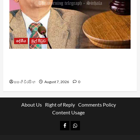
දේශීය
මුල් පිටුව
රවී සෙනෙවිරත්නට එරෙහි නඩුවක් ඉදිරියට
පවත්වාගෙන යාම වළක්වාලමින් අතුරු තහනම්
නියෝගයක්
සසංගි වීරසිංහ
August 7, 2026
0
About Us
Right of Reply
Comments Policy
Content Usage
Facebook
Whatsapp