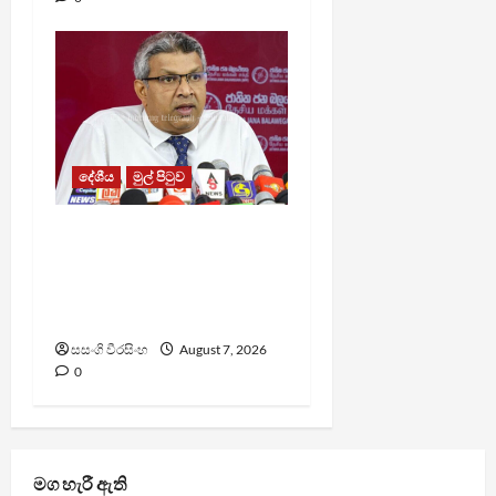
දේශීය
මුල් පිටුව
වෙඩිතැබීමක් සිදුකර
කුරුවිට නොසන්සුන්තාව
පාලනය කරයි – අධිකරණ
ඇමති
සසංගි වීරසිංහ
August 7, 2026
0
මග හැරී ඇති