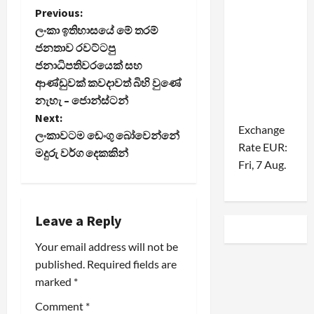
P
Previous:
ලංකා ඉතිහාසයේ මේ තරම්
o
ජනතාව රවට්ටපු
ජනාධිපතිවරයෙක් සහ
s
ආණ්ඩුවක් කවදාවත් බිහි වුණේ
t
නැහැ – ජොන්ස්ටන්
Next:
n
Exchange
ලංකාවටම ඩෙංගු බෝවෙන්නේ
Rate
EUR
:
මදුරු වර්ග දෙකකින්
a
Fri, 7 Aug.
v
i
Leave a Reply
Your email address will not be
g
published.
Required fields are
a
marked
*
t
Comment
*