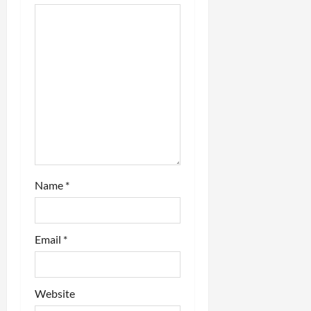
i
o
n
Name
*
Email
*
Website