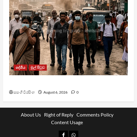
දේශීය
මුල් පිටුව
වායු දූෂණයෙන් වසරකට මරණ 7,000ක්
සසංගි වීරසිංහ
August 6, 2026
0
About Us
Right of Reply
Comments Policy
Content Usage
Facebook
Whatsapp