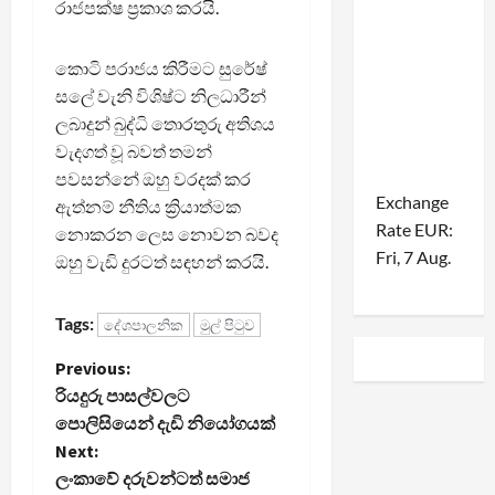
රාජපක්ෂ ප්‍රකාශ කරයි.
කොටි පරාජය කිරීමට සුරේෂ්
සලේ වැනි විශිෂ්ට නිලධාරීන්
ලබාදුන් බුද්ධි තොරතුරු අතිශය
වැදගත් වූ බවත් තමන්
පවසන්නේ ඔහු වරදක් කර
Exchange
ඇත්නම් නීතිය ක්‍රියාත්මක
Rate
EUR
:
නොකරන ලෙස නොවන බවද
Fri, 7 Aug.
ඔහු වැඩි දුරටත් සඳහන් කරයි.
Tags:
දේශපාලනික
මුල් පිටුව
P
Previous:
රියදුරු පාසල්වලට
o
පොලිසියෙන් දැඩි නියෝගයක්
Next:
s
ලංකාවේ දරුවන්ටත් සමාජ