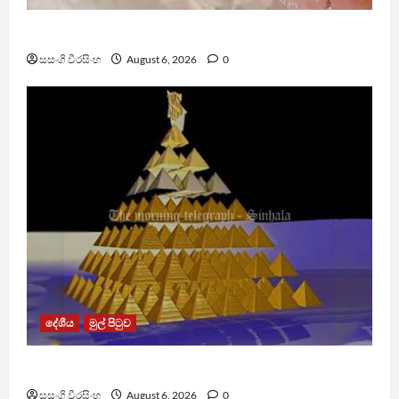
ඩෙංගු මරණ 63 දක්වා ඉහළට
සසංගි වීරසිංහ
August 6, 2026
0
දේශීය
මුල් පිටුව
TM App යනු නීතිවිරෝධී පිරමීඩ යෝජනා ක්‍රමයක්
සසංගි වීරසිංහ
August 6, 2026
0