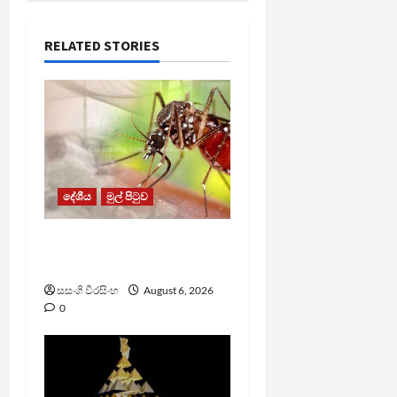
RELATED STORIES
දේශීය
මුල් පිටුව
ඩෙංගු මරණ 63 දක්වා
ඉහළට
සසංගි වීරසිංහ
August 6, 2026
0