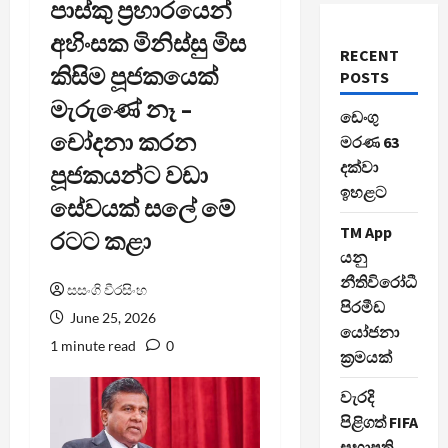
පාස්කු ප්‍රහාරයෙන්
අහිංසක මිනිස්සු මිස
RECENT
කිසිම පූජකයෙක්
POSTS
මැරුණේ නෑ –
ඩෙංගු
චෝදනා කරන
මරණ 63
දක්වා
පූජකයන්ට වඩා
ඉහළට
සේවයක් සලේ මේ
TM App
රටට කළා
යනු
නීතිවිරෝධී
සසංගි වීරසිංහ
පිරමීඩ
June 25, 2026
යෝජනා
1 minute read
0
ක්‍රමයක්
වැරදි
පිළිගත් FIFA
සභාපති