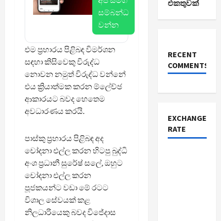
එකතුවක්
සම්බන්ධ
වන්න
එම ප්‍රහාරය පිළිබඳ විමර්ශන
RECENT
සඳහා කිසිවෙකු විරුද්ධ
COMMENTS
නොවන නමුත් විරුද්ධ වන්නේ
එය ක්‍රියාත්මක කරන ම්ලේච්ඡ
ආකාරයට බවද හෙතෙම
අවධාරණය කරයි.
EXCHANGE
RATE
පාස්කු ප්‍රහාරය පිළිබඳ අද
චෝදනා එල්ල කරන හිටපු බුද්ධි
අංශ ප්‍රධානී සුරේෂ් සලේ, ඔහුට
චෝදනා එල්ල කරන
පූජකයන්ට වඩා මේ රටට
විශාල සේවයක් කළ
නිලධාරියෙකු බවද විජේදාස