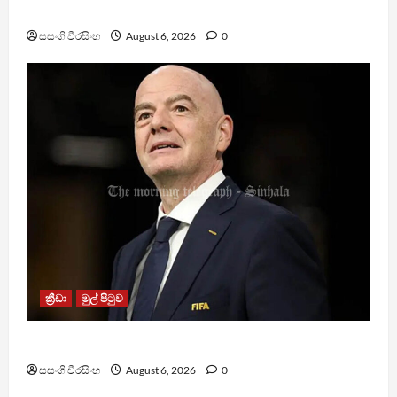
TM App යනු නීතිවිරෝධී පිරමීඩ යෝජනා ක්‍රමයක්
සසංගි වීරසිංහ
August 6, 2026
0
ක්‍රීඩා
මුල් පිටුව
වැරදි පිළිගත් FIFA සභාපති ප්‍රසිද්ධියේ සමාව අයදියි
සසංගි වීරසිංහ
August 6, 2026
0