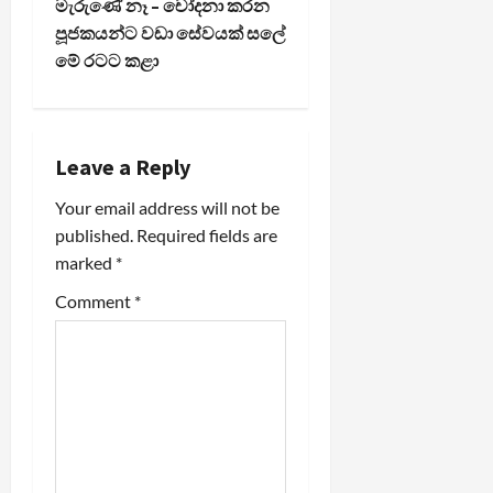
මැරුණේ නෑ – චෝදනා කරන
n
පූජකයන්ට වඩා සේවයක් සලේ
මේ රටට කළා
a
v
i
Leave a Reply
Your email address will not be
g
published.
Required fields are
a
marked
*
t
Comment
*
i
o
n