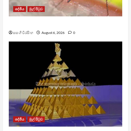
දේශීය
මුල් පිටුව
ඩෙංගු මරණ 63 දක්වා ඉහළට
සසංගි වීරසිංහ
August 6, 2026
0
දේශීය
මුල් පිටුව