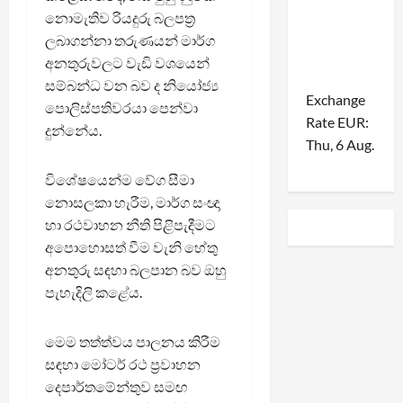
නොමැතිව රියදුරු බලපත්‍ර
ලබාගන්නා තරුණයන් මාර්ග
අනතුරුවලට වැඩි වශයෙන්
සම්බන්ධ වන බව ද නියෝජ්‍ය
Exchange
පොලිස්පතිවරයා පෙන්වා
Rate
EUR
:
දුන්නේය.
Thu, 6 Aug.
විශේෂයෙන්ම වේග සීමා
නොසලකා හැරීම, මාර්ග සංඥා
හා රථවාහන නීති පිළිපැදීමට
අපොහොසත් වීම වැනි හේතු
අනතුරු සඳහා බලපාන බව ඔහු
පැහැදිලි කළේය.
මෙම තත්ත්වය පාලනය කිරීම
සඳහා මෝටර් රථ ප්‍රවාහන
දෙපාර්තමේන්තුව සමඟ