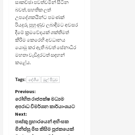
සාකච්ඡා පවත්වමින් සිටින
බවත්, සහතික ලත්
උපදේශකයින්ට පමණක්
රියදුරු පුහුණුව ලබාදීමට අවසර
දීමේ ක්‍රමවේදයක් ශක්තිමත්
කිරීම කෙරෙහි අවධානය
යොමු කර ඇති බවත් සේනාධීර
මහතා වැඩිදුරටත් සඳහන්
කළේය.
Tags:
දේශීය
මුල් පිටුව
P
Previous:
රෝහිත රාජපක්ෂ මධ්‍යම
o
අපරාධ විමර්ශන කාර්යාංශයට
Next:
s
පාස්කු ප්‍රහාරයෙන් අහිංසක
t
මිනිස්සු මිස කිසිම පූජකයෙක්