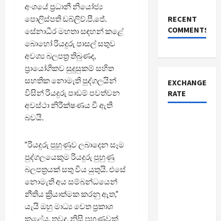
අංශයේ ප්‍රධානී නියෝජ්‍ය
පොලිස්පති ඩබ්ලිව්.පී.ජේ.
RECENT
COMMENTS
සේනාධීර මහතා සඳහන් කළේ
බොහෝ රියදුරු පාසල් සතුව
අවශ්‍ය බලපත්‍ර තිබුණද,
ප්‍රායෝගිකව සුදුසුකම් සහිත
සහතික නොමැති පුද්ගලයින්
EXCHANGE
විසින් රියදුරු පාඩම් පවත්වන
RATE
අවස්ථා නිරීක්ෂණය වී ඇති
බවයි.
“රියදුරු පුහුණුව ලබාදෙන සෑම
පුද්ගලයෙකුම රියදුරු පුහුණු
බලපත්‍රයක් සතු විය යුතුයි. එසේ
නොමැති අය සම්බන්ධයෙන්
නීතිය ක්‍රියාත්මක කරනු ඇත,”
යැයි ඔහු මාධ්‍ය වෙත ප්‍රකාශ
කළේය. තවද, නිසි පුහුණුවක්