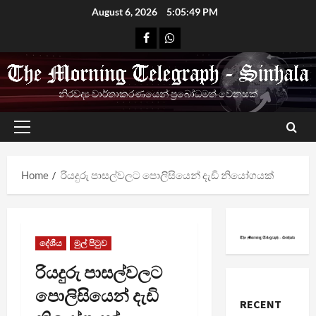
Skip
August 6, 2026
5:05:49 PM
to
Facebook
Whatsapp
content
නිරවද්‍ය වාර්තාකරණයෙන් ප්‍රබෝධමත් වෙනසක්
Primary
Menu
Home
රියදුරු පාසල්වලට පොලිසියෙන් දැඩි නියෝගයක්
දේශීය
මුල් පිටුව
රියදුරු පාසල්වලට
පොලිසියෙන් දැඩි
RECENT