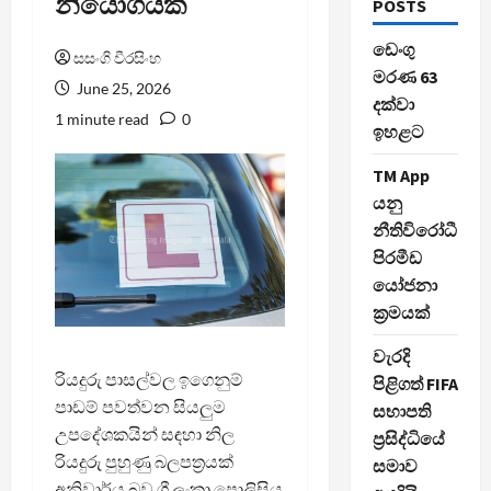
නියෝගයක්
POSTS
ඩෙංගු
සසංගි වීරසිංහ
මරණ 63
June 25, 2026
දක්වා
1 minute read
0
ඉහළට
TM App
යනු
නීතිවිරෝධී
පිරමීඩ
යෝජනා
ක්‍රමයක්
වැරදි
රියදුරු පාසල්වල ඉගෙනුම්
පිළිගත් FIFA
පාඩම් පවත්වන සියලුම
සභාපති
උපදේශකයින් සඳහා නිල
ප්‍රසිද්ධියේ
රියදුරු පුහුණු බලපත්‍රයක්
සමාව
අනිවාර්ය බව ශ්‍රී ලංකා පොලිසිය