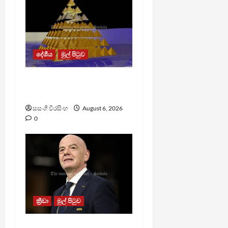
දේශීය
මුල් පිටුව
TM App යනු නීතිවිරෝධී
පිරමීඩ යෝජනා ක්‍රමයක්
සසංගි වීරසිංහ
August 6, 2026
0
ක්‍රීඩා
මුල් පිටුව
වැරදි පිළිගත් FIFA සභාපති