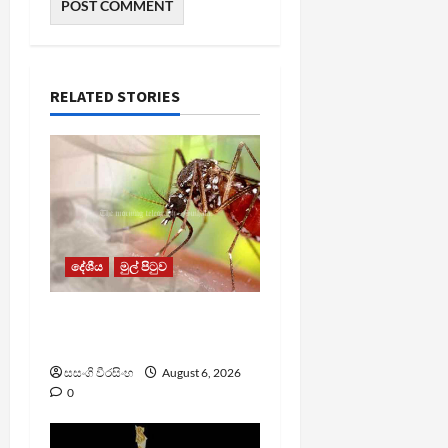
RELATED STORIES
දේශීය
මුල් පිටුව
ඩෙංගු මරණ 63 දක්වා
ඉහළට
සසංගි වීරසිංහ
August 6, 2026
0