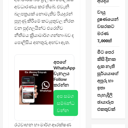
අයදියි
අවධාරණය කර තිබේ. එවැනි
වායු
බලපත්‍රයක් නොමැතිව රියදුරන්
දූෂණයෙන්
පුහුණු කිරීමේ කටයුතුවල නිරත
වසරකට
වන පුද්ගලයින්ට එරෙහිව
මරණ
නීතිමය ක්‍රියාමාර්ග ගන්නා බව ද
7,000ක්
පොලිසිය අනතුරු අඟවා ඇත.
මීට පෙර
කිසි දිනක
අපගේ
දැක නැති
WhatsApp
චැනලය
සූර්යයාගේ
Follow
අපූරු හා
කරන්න
ඉතා
පැහැදිලි
අප සමග
ඡායාරූප
සම්බන්ධ
එකතුවක්
වන්න
රථවාහන හා මාර්ග ආරක්ෂණ