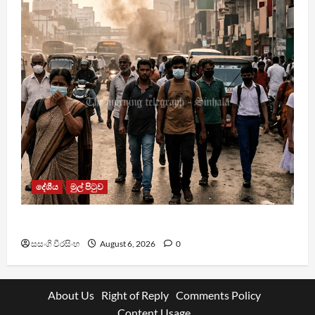
දේශීය
මුල් පිටුව
වායු දූෂණයෙන් වසරකට මරණ 7,000ක්
සසංගි වීරසිංහ
August 6, 2026
0
About Us
Right of Reply
Comments Policy
Content Usage