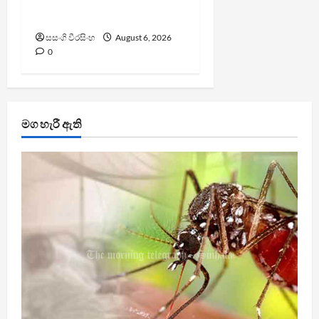
ප්‍රසිද්ධියේ සමාව අයදියි
සසංගි වීරසිංහ
August 6, 2026
0
මග හැරී ඇති