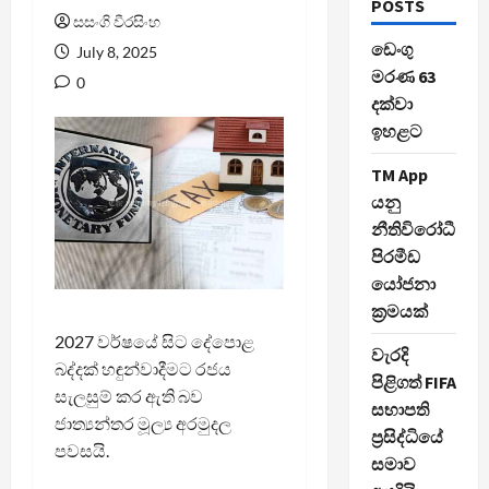
POSTS
සසංගි වීරසිංහ
ඩෙංගු
July 8, 2025
මරණ 63
0
දක්වා
ඉහළට
TM App
යනු
නීතිවිරෝධී
පිරමීඩ
යෝජනා
ක්‍රමයක්
2027 වර්ෂයේ සිට දේපොළ
වැරදි
බද්දක් හඳුන්වාදීමට රජය
පිළිගත් FIFA
සැලසුම් කර ඇති බව
සභාපති
ජාත්‍යන්තර මූල්‍ය අරමුදල
ප්‍රසිද්ධියේ
පවසයි.
සමාව