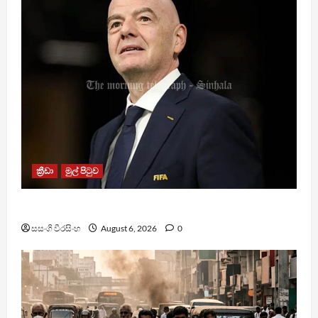
ක්‍රීඩා
මුල් පිටුව
වැරදි පිළිගත් FIFA සභාපති ප්‍රසිද්ධියේ සමාව අයදියි
සසංගි වීරසිංහ
August 6, 2026
0