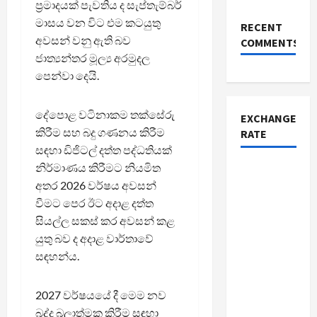
ප්‍රමාදයක් පැවතිය ද සැප්තැම්බර්
මාසය වන විට එම කටයුතු
RECENT
අවසන් වනු ඇති බව
COMMENTS
ජාත්‍යන්තර මූල්‍ය අරමුදල
පෙන්වා දෙයි.
දේපොළ වටිනාකම තක්සේරු
EXCHANGE
කිරීම සහ බදු ගණනය කිරීම
RATE
සඳහා ඩිජිටල් දත්ත පද්ධතියක්
නිර්මාණය කිරීමට නියමිත
අතර 2026 වර්ෂය අවසන්
වීමට පෙර ඊට අදාළ දත්ත
සියල්ල සකස් කර අවසන් කළ
යුතු බව ද අදාළ වාර්තාවේ
සඳහන්ය.
2027 වර්ෂයයේ දී මෙම නව
බද්ද බලාත්මක කිරීම සඳහා