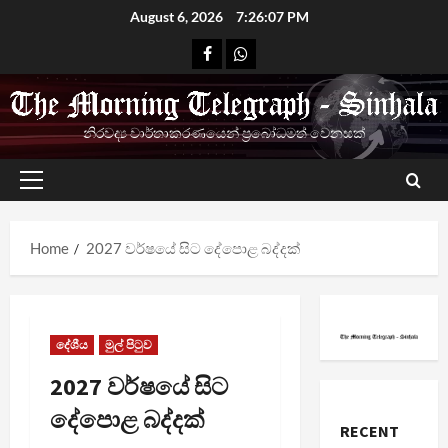
Skip
August 6, 2026
7:26:07 PM
to
Facebook
Whatsapp
content
නිරවද්‍ය වාර්තාකරණයෙන් ප්‍රබෝධමත් වෙනසක්
Primary
Menu
Home
2027 වර්ෂයේ සිට දේපොළ බද්දක්
දේශීය
මුල් පිටුව
2027 වර්ෂයේ සිට
දේපොළ බද්දක්
RECENT