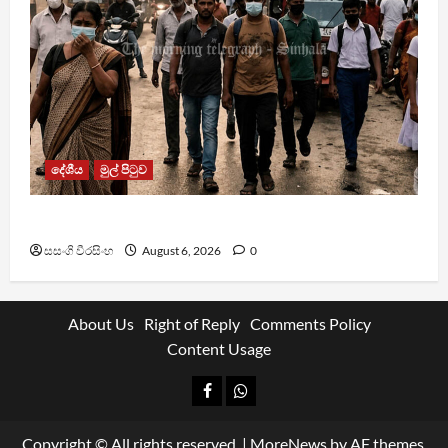
දේශීය
මුල් පිටුව
වායු දූෂණයෙන් වසරකට මරණ 7,000ක්
සසංගි වීරසිංහ
August 6, 2026
0
About Us
Right of Reply
Comments Policy
Content Usage
Facebook
Whatsapp
Copyright © All rights reserved.
|
MoreNews
by AF themes.