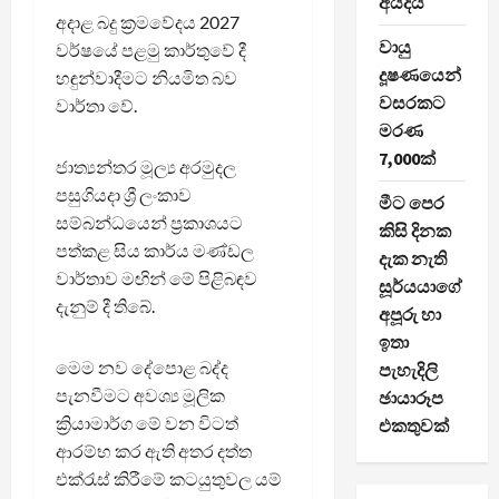
අයදියි
අදාළ බදු ක්‍රමවේදය 2027
වායු
වර්ෂයේ පළමු කාර්තුවේ දී
දූෂණයෙන්
හඳුන්වාදීමට නියමිත බව
වසරකට
වාර්තා වේ.
මරණ
7,000ක්
ජාත්‍යන්තර මූල්‍ය අරමුදල
පසුගියදා ශ්‍රී ලංකාව
මීට පෙර
සම්බන්ධයෙන් ප්‍රකාශයට
කිසි දිනක
පත්කළ සිය කාර්ය මණ්ඩල
දැක නැති
වාර්තාව මඟින් මේ පිළිබඳව
සූර්යයාගේ
දැනුම් දී තිබේ.
අපූරු හා
ඉතා
මෙම නව දේපොළ බද්ද
පැහැදිලි
පැනවීමට අවශ්‍ය මූලික
ඡායාරූප
ක්‍රියාමාර්ග මේ වන විටත්
එකතුවක්
ආරම්භ කර ඇති අතර දත්ත
එක්රැස් කිරීමේ කටයුතුවල යම්