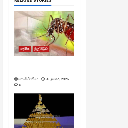
දේශීය
මුල් පිටුව
ඩෙංගු මරණ 63 දක්වා
ඉහළට
සසංගි වීරසිංහ
August 6, 2026
0