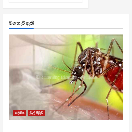
මග හැරී ඇති
දේශීය
මුල් පිටුව
ඩෙංගු මරණ 63 දක්වා ඉහළට