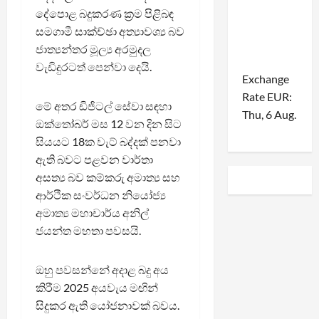
දේපොළ බදුකරණ ක්‍රම පිළිබඳ
සමගාමී සාක්ච්ඡා අත්‍යාවශ්‍ය බව
ජාත්‍යන්තර මූල්‍ය අරමුදල
වැඩිදුරටත් පෙන්වා දෙයි.
Exchange
Rate
EUR
:
මේ අතර ඩිජිටල් සේවා සඳහා
Thu, 6 Aug.
ඔක්තෝබර් මස 12 වන දින සිට
සියයට 18ක වැට් බද්දක් පනවා
ඇති බවට පළවන වාර්තා
අසත්‍ය බව කම්කරු අමාත්‍ය සහ
ආර්ථික සංවර්ධන නියෝජ්‍ය
අමාත්‍ය මහාචාර්ය අනිල්
ජයන්ත මහතා පවසයි.
ඔහු පවසන්නේ අදාළ බදු අය
කිරීම 2025 අයවැය මඟින්
සිදුකර ඇති යෝජනාවක් බවය.