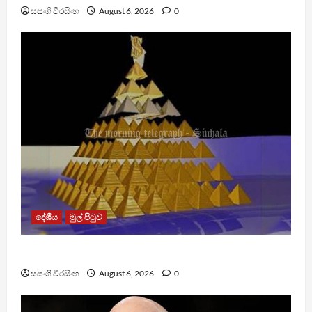
සසංගි වීරසිංහ
August 6, 2026
0
දේශීය
මුල් පිටුව
TM App යනු නීතිවිරෝධී පිරමීඩ යෝජනා ක්‍රමයක්
සසංගි වීරසිංහ
August 6, 2026
0