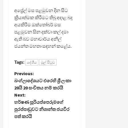
අප්‍රේල් මස පළමුවන දින සිට
ක්‍රියාත්මක කිරීමට තිබූ අදාළ බදු
අයකිරීම ඔක්තෝබර් මස
පළමුවන සින දක්වා කල් දමා
ඇති බව මහාචාර්ය අනිල්
ජයන්ත මහතා සඳහන් කළේය.
Tags:
දේශීය
මුල් පිටුව
P
Previous:
බංග්ලාදේශයට එරෙහි ශ්‍රී ලංකා
o
20යි 20 සංචිතය නම් කරයි
Next:
s
හර්ෂණ සූරියප්පෙරුම‌ගේ
t
පුරප්පාඩුවට නිශාන්ත ජයවීර
පත් කරයි
n