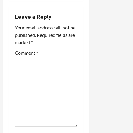
a
Leave a Reply
v
Your email address will not be
i
published.
Required fields are
marked
*
g
Comment
*
a
t
i
o
n