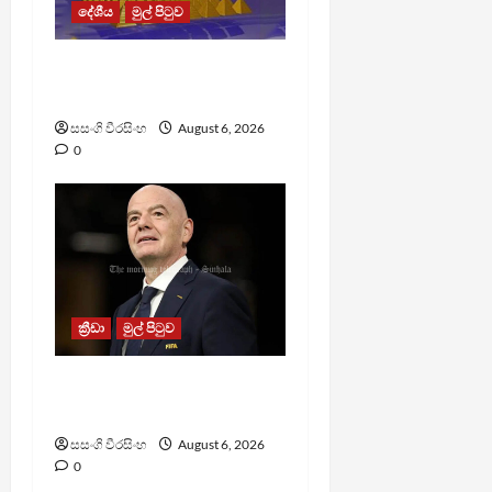
දේශීය
මුල් පිටුව
TM App යනු නීතිවිරෝධී
පිරමීඩ යෝජනා ක්‍රමයක්
සසංගි වීරසිංහ
August 6, 2026
0
ක්‍රීඩා
මුල් පිටුව
වැරදි පිළිගත් FIFA සභාපති
ප්‍රසිද්ධියේ සමාව අයදියි
සසංගි වීරසිංහ
August 6, 2026
0