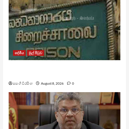
දේශීය
මුල් පිටුව
බන්ධනාගාර රුඳවියන්ගේ ගැටලු සොයා බැලීමට
ඒකාබද්ධ යාන්ත්‍රණයක්
සසංගි වීරසිංහ
August 8, 2026
0