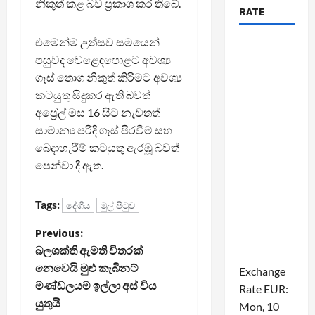
නිකුත් කළ බව ප්‍රකාශ කර තිබේ.
RATE
එමෙන්ම උත්සව සමයෙන්
පසුවද වෙළෙඳපොළට අවශ්‍ය
ගෑස් තොග නිකුත් කිරීමට අවශ්‍ය
කටයුතු සිදුකර ඇති බවත්
අප්‍රේල් මස 16 සිට නැවතත්
සාමාන්‍ය පරිදි ගෑස් පිරවීම් සහ
බෙදාහැරීම් කටයුතු ඇරඹූ බවත්
පෙන්වා දී ඇත.
Tags:
දේශීය
මුල් පිටුව
P
Previous:
බලශක්ති ඇමති විතරක්
o
නෙවෙයි මුළු කැබිනට්
Exchange
මණ්ඩලයම ඉල්ලා අස් විය
Rate
EUR
:
s
යුතුයි
Mon, 10