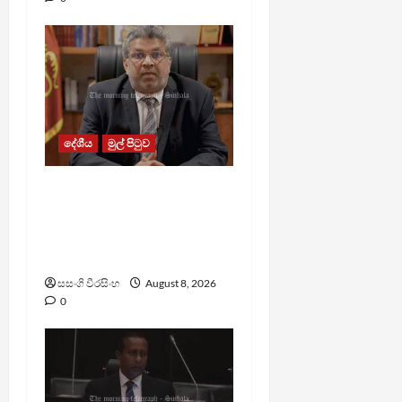
දේශීය
මුල් පිටුව
බන්ධනාගාරවල ඇතිවු
සිද්ධීන් ගැන අධිකරණ
ඇමතිගෙන් විශේෂ
ප්‍රකාශයක්
සසංගි වීරසිංහ
August 8, 2026
0