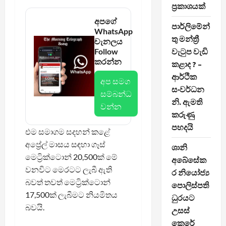
ප්‍රකාශයක්
අපගේ
පාර්ලිමේන්
WhatsApp
තු මන්ත්‍රී
චැනලය
Follow
වැටුප වැඩි
කරන්න
කළාද ? –
ආර්ථික
අප සමග
සංවර්ධන
සම්බන්ධ
නි. ඇමති
වන්න
කරුණු
පහදයි
එම සමාගම සදහන් කළේ
අප්‍රේල් මාසය සඳහා ගෑස්
ශානි
මෙට්‍රික්ටොන් 20,500ක් මේ
අබේසේක
වනවිට මෙරටට ලැබී ඇති
ර නියෝජ්‍ය
බවත් තවත් මෙට්‍රික්ටොන්
පොලිස්පති
17,500ක් ලැබීමට නියමිතය
ධුරයට
බවයි.
උසස්
කෙරේ