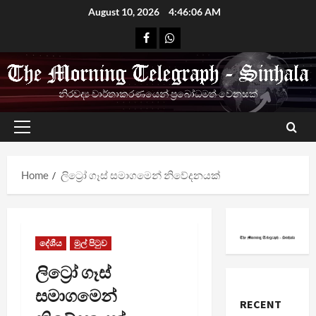
Skip
August 10, 2026
4:46:07 AM
to
Facebook
Whatsapp
content
නිරවද්‍ය වාර්තාකරණයෙන් ප්‍රබෝධමත් වෙනසක්
Primary
Menu
Home
ලිට්‍රෝ ගෑස් සමාගමෙන් නිවේදනයක්
දේශීය
මුල් පිටුව
ලිට්‍රෝ ගෑස්
සමාගමෙන්
RECENT