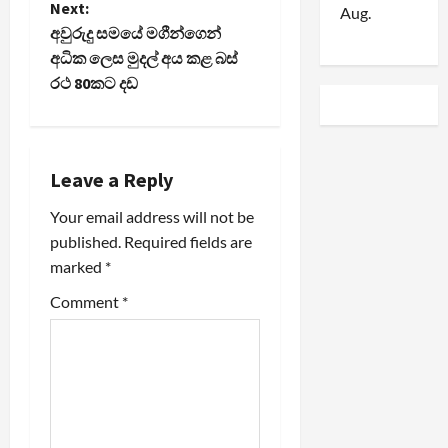
t
Next:
Aug.
අවුරුදු සමයේ මගීන්ගෙන්
n
අධික ලෙස මුදල් අය කළ බස්
රථ 80කට දඩ
a
v
i
Leave a Reply
Your email address will not be
g
published.
Required fields are
a
marked
*
t
Comment
*
i
o
n