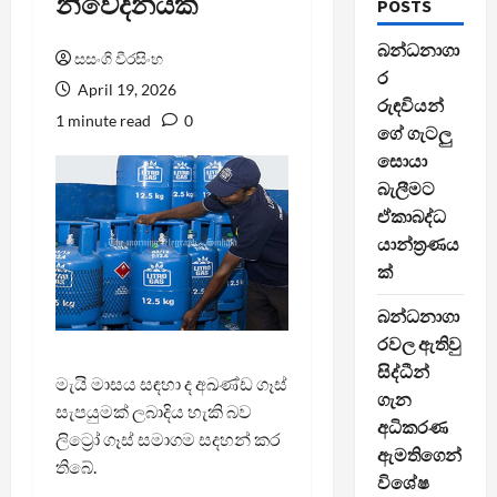
නිවේදනයක්
POSTS
බන්ධනාගා
සසංගි වීරසිංහ
ර
April 19, 2026
රුඳවියන්
1 minute read
0
ගේ ගැටලු
සොයා
බැලීමට
ඒකාබද්ධ
යාන්ත්‍රණය
ක්
බන්ධනාගා
රවල ඇතිවු
සිද්ධීන්
මැයි මාසය සඳහා ද අඛණ්ඩ ගෑස්
ගැන
සැපයුමක් ලබාදිය හැකි බව
අධිකරණ
ලිට්‍රෝ ගෑස් සමාගම සදහන් කර
ඇමතිගෙන්
තිබේ.
විශේෂ