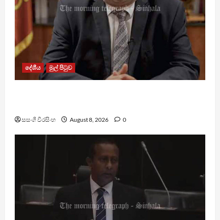
දේශීය
මුල් පිටුව
බන්ධනාගාරවල ඇතිවු සිද්ධීන් ගැන අධිකරණ
ඇමතිගෙන් විශේෂ ප්‍රකාශයක්
සසංගි වීරසිංහ
August 8, 2026
0