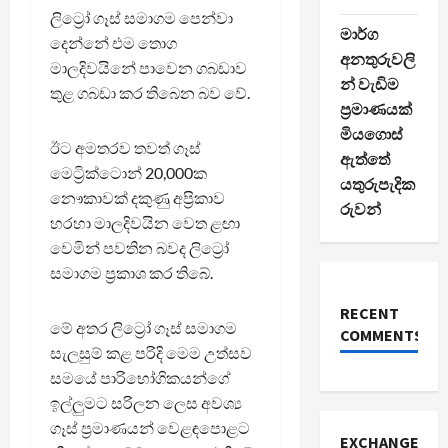
ලිට්‍රෝ ගෑස් සමාගම පෙන්වා
මාර්ග
දෙන්නේ එම තොග
අනතුරුවලි
මාලදිවයිනේ පාවෙන ගබඩාව
න් වැඩිම
තුළ ගබඩා කර තිබෙන බව වේ.
ප්‍රමාණයක්
මියගොස්
ඊට අමතරව තවත් ගෑස්
ඇත්තේ
මෙට්‍රික්ටොන් 20,000ක
යතුරුපැදික
නෞකාවක් දකුණු අප්‍රිකාව
රුවන්
හරහා මාලදිවයින වෙත ළඟා
වෙමින් පවතින බවද ලිට්‍රෝ
සමාගම ප්‍රකාශ කර තිබේ.
RECENT
මේ අතර ලිට්‍රෝ ගෑස් සමාගම
COMMENTS
සැලසුම් කළ පරිදි මෙම උත්සව
සමයේ පාරිභෝගිකයන්ගේ
ඉල්ලුමට සරිලන ලෙස අවශ්‍ය
ගෑස් ප්‍රමාණයන් වෙළඳපොළට
EXCHANGE