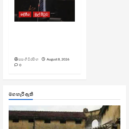
දේශීය
මුල් පිටුව
පාර්ලිමේන්තු මන්ත්‍රී වැටුප
වැඩි කළාද ? – ආර්ථික
සංවර්ධන නි. ඇමති කරුණු
පහදයි
සසංගි වීරසිංහ
August 8, 2026
0
මග හැරී ඇති