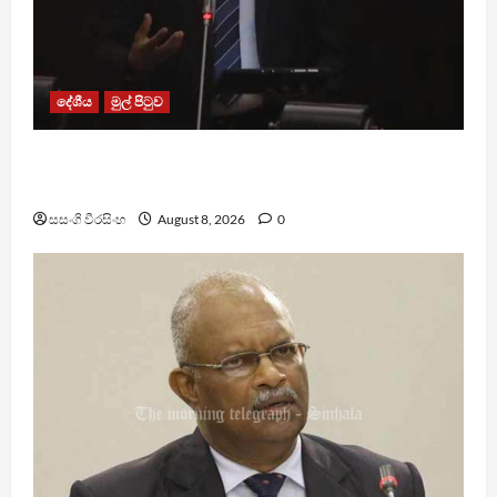
දේශීය
මුල් පිටුව
පාර්ලිමේන්තු මන්ත්‍රී වැටුප වැඩි කළාද ? – ආර්ථික
සංවර්ධන නි. ඇමති කරුණු පහදයි
සසංගි වීරසිංහ
August 8, 2026
0