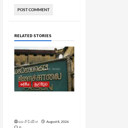
RELATED STORIES
දේශීය
මුල් පිටුව
බන්ධනාගාර රුඳවියන්ගේ
ගැටලු සොයා බැලීමට
ඒකාබද්ධ යාන්ත්‍රණයක්
සසංගි වීරසිංහ
August 8, 2026
0