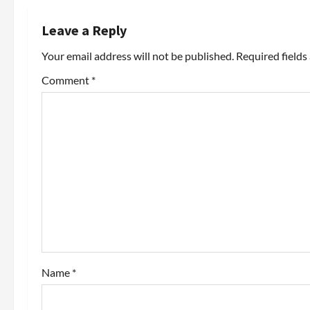
n
Leave a Reply
a
Your email address will not be published.
Required field
v
Comment
*
i
g
a
t
i
o
Name
*
n