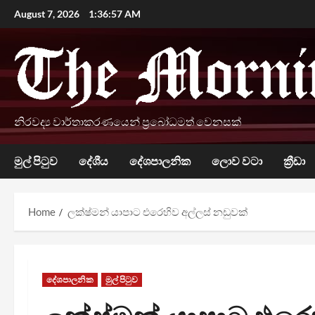
Skip
August 7, 2026
1:36:58 AM
to
content
නිරවද්‍ය වාර්තාකරණයෙන් ප්‍රබෝධමත් වෙනසක්
මුල් පිටුව
දේශීය
දේශපාලනික
ලොව වටා
ක්‍රීඩා
Home
ලක්ෂ්මන් යාපාට එරෙහිව අල්ලස් නඩුවක්
දේශපාලනික
මුල් පිටුව