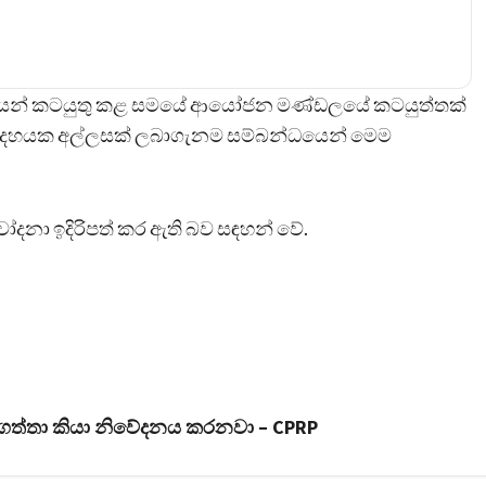
ශයෙන් කටයුතු කළ සමයේ ආයෝජන මණ්ඩලයේ කටයුත්තක්
ලක්ෂ දහයක අල්ලසක් ලබාගැනම සම්බන්ධයෙන් මෙම
නා ඉදිරිපත් කර ඇති බව සඳහන් වේ.
නසා ගත්තා කියා නිවේදනය කරනවා – CPRP