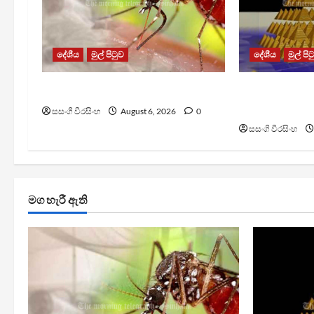
දේශීය
මුල් පිටුව
දේශීය
මුල් පි
ඩෙංගු මරණ 63 දක්වා ඉහළට
TM App යනු න
යෝජනා ක්‍රම
සසංගි වීරසිංහ
August 6, 2026
0
සසංගි වීරසිංහ
මග හැරී ඇති