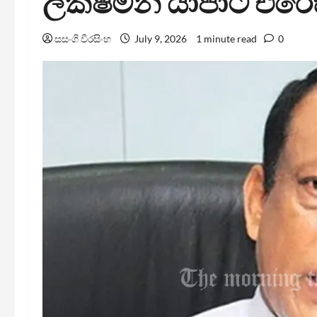
ලක්ෂ්මන් යාපාට එරෙ
සසංගි වීරසිංහ
July 9, 2026
1 minute read
0