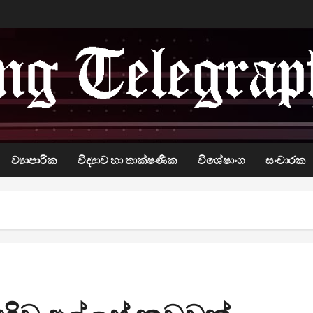
ව්‍යාපාරික
විද්‍යාව හා තාක්ෂණික
විශේෂාංග
සංචාරක