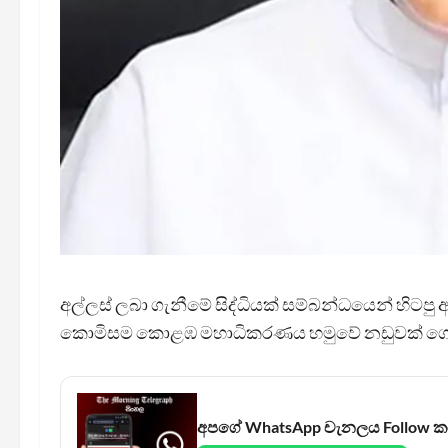
අල්ලස් ලබා ගැනීමේ සිද්ධියක් සම්බන්ධයෙන් හිටපු
කොමිසම කොළඹ මහාධිකරණය හමුවේ නඩුවක් ගො
අපගේ WhatsApp චැනලය Follow 