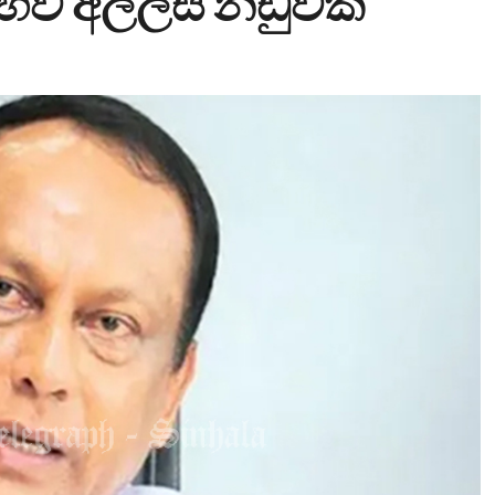
හිව අල්ලස් නඩුවක්