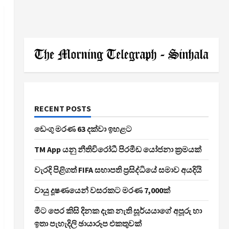
RECENT POSTS
ඩෙංගු මරණ 63 දක්වා ඉහළට
TM App යනු නීතිවිරෝධී පිරමීඩ යෝජනා ක්‍රමයක්
වැරදි පිළිගත් FIFA සභාපති ප්‍රසිද්ධියේ සමාව අයදියි
වායු දූෂණයෙන් වසරකට මරණ 7,000ක්
මීට පෙර කිසි දිනක දැක නැති සූර්යයාගේ අපූරු හා
ඉතා පැහැදිලි ඡායාරූප එකතුවක්